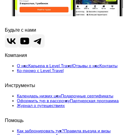
Будьте с нами
Компания
О нас
Карьера в Level.Travel
Отзывы о нас
Контакты
Ко-промо с Level.Travel
Инструменты
Календарь низких цен
Подарочные сертификаты
Оформить тур в рассрочку
Партнерская программа
Журнал о путешествиях
Помощь
Как забронировать тур?
Правила въезда и визы