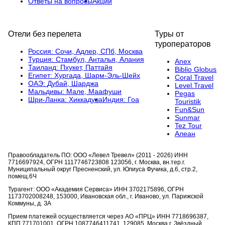
Ответы на вопросы
Акции
Отели без перелета
Туры от
туроператоров
Россия:
Сочи,
Адлер,
СПб,
Москва
Турция:
Стамбул,
Анталья,
Алания
Anex
Таиланд:
Пхукет,
Паттайя
Biblio Globus
Египет:
Хургада,
Шарм-Эль-Шейх
Coral Travel
ОАЭ:
Дубай,
Шарджа
Level.Travel
Мальдивы:
Мале,
Маафуши
Pegas
Шри-Ланка:
Хиккадува
Индия:
Гоа
Touristik
Fun&Sun
Sunmar
Tez Tour
Алеан
Правообладатель ПО: ООО «Левел Тревел» (2011 - 2026) ИНН
7716697924, ОГРН 1117746723808 123056, г. Москва, вн.тер.г.
Муниципальный округ Пресненский, ул. Юлиуса Фучика, д.6, стр.2,
помещ.6Ч
Турагент: ООО «Академия Сервиса» ИНН 3702175896, ОГРН
1173702008248, 153000, Ивановская обл., г. Иваново, ул. Парижской
Коммуны, д. ЗА
Прием платежей осуществляется через АО «ПРЦ» ИНН 7718696387,
КПП 771701001, ОГРН 1087746411741, 129085, Москва г, Звёздный