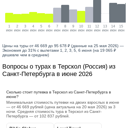
1
2
3
4
5
6
7
8
9
10
11
12
13
14
15
июн
июн
июн
июн
июн
июн
июн
июн
июн
июн
июн
июн
июн
июн
июн
Цены на туры от 46 669 до 95 678 ₽ (данные на 25 мая 2026) —
Экономия до 31% с вылетами 1, 2, 3, 5, 6 июня (на 19 065 ₽
дешевле чем в среднем)
Вопросы о турах в Терскол (Россия) из
Санкт-Петербурга в июне 2026
Сколько стоит путевка в Терскол из Санкт-Петербурга в
июне?
Минимальная стоимость путевки на двоих взрослых в июне
— от 46 669 рублей (цена актуальна на 20 мая 2026) за 3
ночи. Средняя стоимость тура в Терскол из Санкт-
Петербурга — от 102 837 рублей.