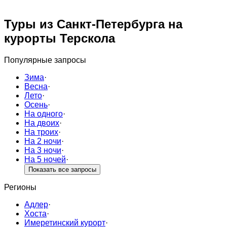
Туры из Санкт-Петербурга на
курорты Терскола
Популярные запросы
Зима
·
Весна
·
Лето
·
Осень
·
На одного
·
На двоих
·
На троих
·
На 2 ночи
·
На 3 ночи
·
На 5 ночей
·
Показать все запросы
Регионы
Адлер
·
Хоста
·
Имеретинский курорт
·