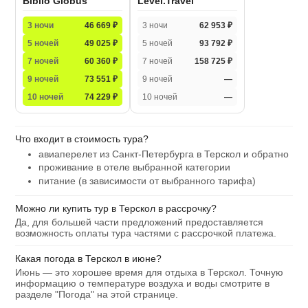
Biblio Globus
Level.Travel
3 ночи
46 669 ₽
3 ночи
62 953 ₽
5 ночей
49 025 ₽
5 ночей
93 792 ₽
7 ночей
60 360 ₽
7 ночей
158 725 ₽
9 ночей
73 551 ₽
9 ночей
—
10 ночей
74 229 ₽
10 ночей
—
Что входит в стоимость тура?
авиаперелет из Санкт-Петербурга в Терскол и обратно
проживание в отеле выбранной категории
питание (в зависимости от выбранного тарифа)
Можно ли купить тур в Терскол в рассрочку?
Да, для большей части предложений предоставляется
возможность оплаты тура частями с рассрочкой платежа.
Какая погода в Терскол в июне?
Июнь — это хорошее время для отдыха в Терскол. Точную
информацию о температуре воздуха и воды смотрите в
разделе "Погода" на этой странице.