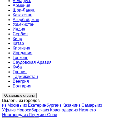
Беларусь
Армения
Шри-Ланка
Казахстан
Азербайджан
Узбекистан
Индия
Сербия
Кипр
Катар
Киргизия
Иордания
Гонконг
Саудовская Аравия
Куба
Греция
Таджикистан
Венгрия
Болгария
Остальные страны
Вылеты из городов
из Москвы
из Екатеринбурга
из Казани
из Самары
из
Уфы
из Новосибирска
из Краснодара
из Нижнего
Новгорода
из Перми
из Сочи