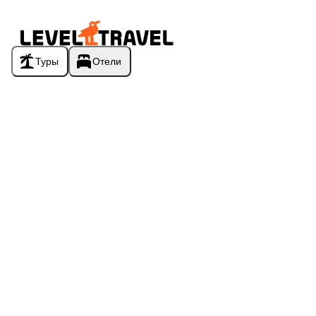
Туры
Отели