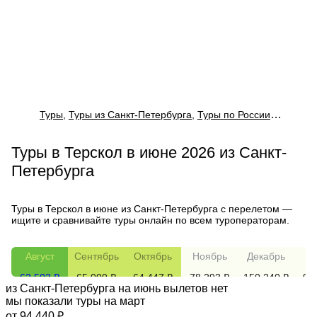
Туры
,
Туры из Санкт-Петербурга
,
Туры по России из Санкт-Петербурга
Туры в Терскол в июне 2026 из Санкт-
Петербурга
Туры в Терскол в июне из Санкт-Петербурга с перелетом —
ищите и сравнивайте туры онлайн по всем туроператорам.
Август
Сентябрь
Октябрь
Ноябрь
Декабрь
Ян
62 503 ₽
65 009 ₽
64 447 ₽
78 293 ₽
150 240 ₽
94
из
Санкт-Петербурга
на июнь
вылетов нет
мы показали туры
на
март
от 94 440 ₽