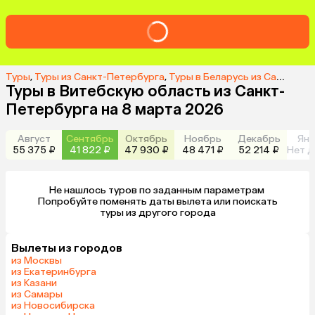
Туры
,
Туры из Санкт-Петербурга
,
Туры в Беларусь из Санкт-Петербурга
Туры в Витебскую область из Санкт-
Петербурга на 8 марта 2026
Август
Сентябрь
Октябрь
Ноябрь
Декабрь
Янв
55 375 ₽
41 822 ₽
47 930 ₽
48 471 ₽
52 214 ₽
Нет д
Не нашлось туров по заданным параметрам 

 Попробуйте поменять даты вылета или поискать 
туры из другого города
Вылеты из городов
из Москвы
из Екатеринбурга
из Казани
из Самары
из Новосибирска