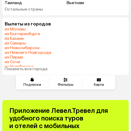
Таиланд
Вьетнам
Остальные страны
ОАЭ
Мальдивы
Шри-Ланка
Индия
Вылеты из городов
Кипр
Гонконг
из Москвы
Куба
из Екатеринбурга
из Казани
из Самары
из Новосибирска
из Нижнего Новгорода
из Перми
из Сочи
из Челябинска
Показать все города
из Омска
Подписка
Фильтры
Карта
Приложение Левел.Тревел для
удобного поиска туров
и отелей с мобильных