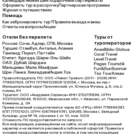
Календарь низких цен
Подарочные сертификаты
Оформить тур в рассрочку
Партнерская программа
Журнал о путешествиях
Помощь
Как забронировать тур?
Правила въезда и визы
Ответы на вопросы
Акции
Отели без перелета
Туры от
туроператоров
Россия:
Сочи,
Адлер,
СПб,
Москва
Турция:
Стамбул,
Анталья,
Алания
Anex
Biblio Globus
Таиланд:
Пхукет,
Паттайя
Coral Travel
Египет:
Хургада,
Шарм-Эль-Шейх
Level.Travel
ОАЭ:
Дубай,
Шарджа
Pegas Touristik
Мальдивы:
Мале,
Маафуши
Fun&Sun
Sunmar
Шри-Ланка:
Хиккадува
Индия:
Гоа
Tez Tour
Алеан
Правообладатель ПО: ООО «Левел Тревел» (2011 - 2026) ИНН
7716697924, ОГРН 1117746723808 123056, г. Москва, вн.тер.г.
Муниципальный округ Пресненский, ул. Юлиуса Фучика, д.6, стр.2,
помещ.6Ч
Турагент: ООО «Академия Сервиса» ИНН 3702175896, ОГРН
1173702008248, 153000, Ивановская обл., г. Иваново, ул. Парижской
Коммуны, д. ЗА
Прием платежей осуществляется через АО «ПРЦ» ИНН 7718696387,
КПП 771701001, ОГРН 1087746411741, 129085, Москва г, Звёздный
бульвар, дом № 19, строение 1, эт. 10, пом. 1009
Стоимость ПО предоставляется по запросу
Вся информация, размещённая на сайте, носит информационный
характер и не является рекламой и публичной офертой. Правила и
условия предоставления услуг в отелях, в том числе концепция