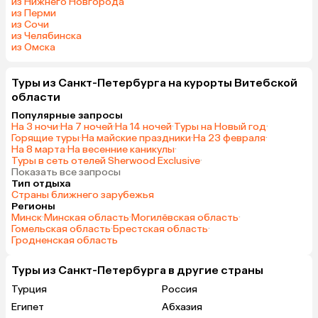
из Нижнего Новгорода
из Перми
из Сочи
из Челябинска
из Омска
Туры из Санкт-Петербурга на курорты Витебской
области
Популярные запросы
На 3 ночи
·
На 7 ночей
·
На 14 ночей
·
Туры на Новый год
·
Горящие туры
·
На майские праздники
·
На 23 февраля
·
На 8 марта
·
На весенние каникулы
·
Туры в сеть отелей Sherwood Exclusive
·
Показать все запросы
Тип отдыха
Страны ближнего зарубежья
Регионы
Минск
·
Минская область
·
Могилёвская область
·
Гомельская область
·
Брестская область
·
Гродненская область
Туры из Санкт-Петербурга в другие страны
Турция
Россия
Египет
Абхазия