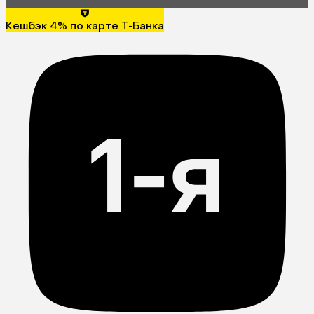
Кешбэк 4% по карте Т-Банка