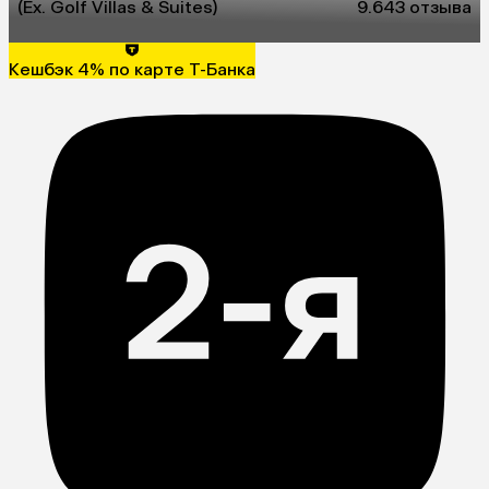
(Ex. Golf Villas & Suites)
9.6
43 отзыва
Кешбэк 4% по карте Т-Банка