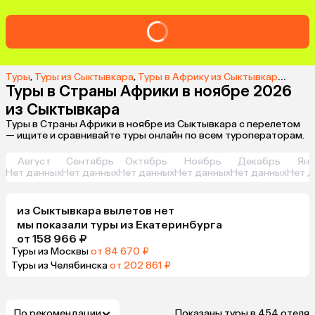
Туры
,
Туры из Сыктывкара
,
Туры в Африку из Сыктывкара
,
Туры 
Туры в Страны Африки в ноябре 2026
из Сыктывкара
Туры в Страны Африки в ноябре из Сыктывкара с перелетом
— ищите и сравнивайте туры онлайн по всем туроператорам.
Август
Сентябрь
Октябрь
Ноябрь
Декабрь
Янв
Нет данных
Нет данных
Нет данных
Нет данных
Нет данных
Нет д
из
Сыктывкара
вылетов нет
мы показали туры
из
Екатеринбурга
от 158 966 ₽
Туры из Москвы
от 84 670 ₽
Туры из Челябинска
от 202 861 ₽
По рекомендации
Показаны туры в 454 отеля