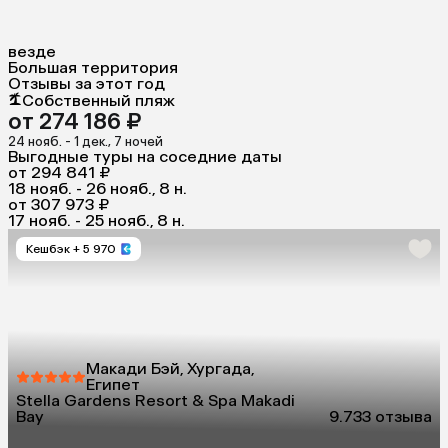
везде
Большая территория
Отзывы за этот год
Собственный пляж
от 274 186 ₽
24 нояб. - 1 дек., 7 ночей
Выгодные туры на соседние даты
от 294 841 ₽
18 нояб. - 26 нояб., 8 н.
от 307 973 ₽
17 нояб. - 25 нояб., 8 н.
Кешбэк
+ 5 970
Макади Бэй, Хургада,
Египет
Stella Gardens Resort & Spa Makadi
Bay
9.7
33 отзыва