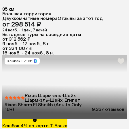
35 км
Большая территория
Двухкомнатные номера
Отзывы за этот год
от 298 514 ₽
24 нояб. - 1 дек., 7 ночей
Выгодные туры на соседние даты
от 312 562 ₽
9 нояб. - 17 нояб., 8 н.
от 324 887 ₽
16 нояб. - 24 нояб., 8 н.
Кешбэк
+ 7 931
Rixos Шарм-эль-Шейх,
Шарм-эль-Шейх, Египет
Rixos Sharm El Sheikh (Adults Only
18+)
9.3
57 отзывов
Кешбэк 4% по карте Т-Банка