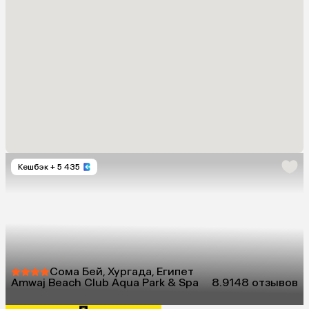
Кешбэк
+ 5 435
Сома Бей, Хургада, Египет
Amwaj Beach Club Aqua Park & Spa
8.9
148 отзывов