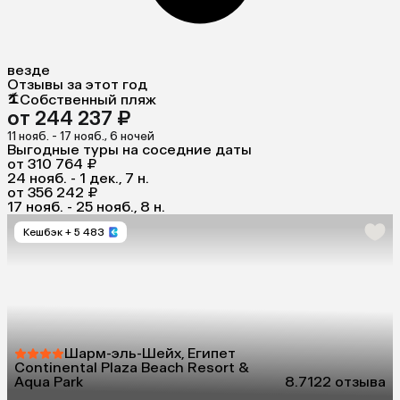
везде
Отзывы за этот год
Собственный пляж
от 244 237 ₽
11 нояб. - 17 нояб., 6 ночей
Выгодные туры на соседние даты
от 310 764 ₽
24 нояб. - 1 дек., 7 н.
от 356 242 ₽
17 нояб. - 25 нояб., 8 н.
Кешбэк
+ 5 483
Шарм-эль-Шейх, Египет
Continental Plaza Beach Resort &
Aqua Park
8.7
122 отзыва