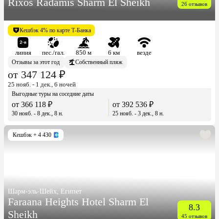
Rixos Radamis Sharm El Sheikh
26 отзывов
Кешбэк 4% по карте Т-Банка
линия
пес./гал.
850 м
6 км
везде
Отзывы за этот год
Собственный пляж
от 347 124 ₽
25 нояб. - 1 дек., 6 ночей
Выгодные туры на соседние даты
от 366 118 ₽
от 392 536 ₽
30 нояб. - 8 дек., 8 н.
25 нояб. - 3 дек., 8 н.
Кешбэк
+ 4 430
Шарм-эль-Шейх, Египет
Faraana Heights Hotel Sharm El
8.3
Sheikh
45 отзывов