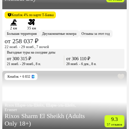
Кешбэк 4% по карте Т-Банка
2 км
35 км
Большая территория
Двухкомнатные номера
Отзывы за этот год
от 258 037 ₽
22 нояб. - 29 нояб., 7 ночей
Выгодные туры на соседние даты
от 300 315 ₽
от 306 110 ₽
21 нояб. - 29 нояб., 8 н.
28 нояб. - 6 дек., 8 н.
Кешбэк
+ 6 832
Rixos Шарм-эль-Шейх, Шарм-эль-Шейх,
Египет
Rixos Sharm El Sheikh (Adults
9.3
Only 18+)
57 отзывов