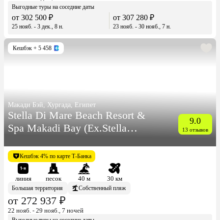
Выгодные туры на соседние даты
от 302 500 ₽
от 307 280 ₽
25 нояб. - 3 дек., 8 н.
23 нояб. - 30 нояб., 7 н.
Кешбэк
+ 5 458
Макади Бэй, Хургада, Египет
Stella Di Mare Beach Resort &
9.0
Spa Makadi Bay (Ex.Stella
13 отзывов
Makadi Beach Resort & Spa)
Кешбэк 4% по карте Т-Банка
линия
песок
40 м
30 км
Большая территория
Собственный пляж
от 272 937 ₽
22 нояб. - 29 нояб., 7 ночей
Выгодные туры на соседние даты