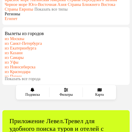
Черное море
·
Юго-Восточная Азия
·
Страны Ближнего Востока
·
Страны Европы
·
Показать все типы
Регионы
Египет
Вылеты из городов
из Москвы
из Санкт-Петербурга
из Екатеринбурга
из Казани
из Самары
из Уфы
из Новосибирска
из Краснодара
из Перми
Показать все города
из Сочи
Подписка
Фильтры
Карта
Приложение Левел.Тревел для
удобного поиска туров и отелей с