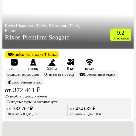
Rixos Шарм-эль-Шейх, Шарм-эль-Шейх,
Египет
9.2
Rixos Premium Seagate
30 отзывов
Кешбэк 4% по карте Т-Банка
линия
песок
550 м
9 км
везде
Большая территория
Отзывы за этот год
Премиальный отдых
Собственный пляж
от 372 461 ₽
25 нояб. - 1 дек., 6 ночей
Выгодные туры на соседние даты
от 382 762 ₽
от 424 685 ₽
30 нояб. - 8 дек., 8 н.
25 нояб. - 3 дек., 8 н.