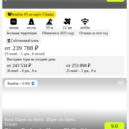
Resort)
Кешбэк 4% по карте Т-Банка
линия
песок
50 м
22 км
лобби
Большая территория
Обновлен в 2025 году
Отзывы за этот год
Собственный пляж
от 239 788 ₽
25 нояб. - 1 дек., 6 ночей
Выгодные туры на соседние даты
от 243 534 ₽
от 253 898 ₽
30 нояб. - 8 дек., 8 н.
25 нояб. - 3 дек., 8 н.
Кешбэк
+ 6 942
Rixos Шарм-эль-Шейх, Шарм-эль-Шейх,
Египет
9.0