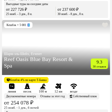
Выгодные туры на соседние даты
от 227 726 ₽
от 237 600 ₽
25 нояб. - 3 дек., 8 н.
30 нояб. - 8 дек., 8 н.
Кешбэк
+ 5 081
Шарм-эль-Шейх, Египет
Reef Oasis Blue Bay Resort &
9.3
Spa
38 отзывов
Кешбэк 4% по карте Т-Банка
линия
песок
100 м
12 км
везде
Двухкомнатные номера
Отзывы за этот год
Собственный пляж
от 254 078 ₽
25 нояб. - 1 дек., 6 ночей