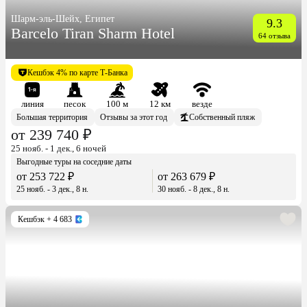
Шарм-эль-Шейх, Египет
9.3
Barcelo Tiran Sharm Hotel
64 отзыва
Кешбэк 4% по карте Т-Банка
линия
песок
100 м
12 км
везде
Большая территория
Отзывы за этот год
Собственный пляж
от 239 740 ₽
25 нояб. - 1 дек., 6 ночей
Выгодные туры на соседние даты
от 253 722 ₽
от 263 679 ₽
25 нояб. - 3 дек., 8 н.
30 нояб. - 8 дек., 8 н.
Кешбэк
+ 4 683