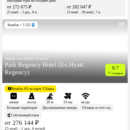
Выгодные туры на соседние даты
от 272 675 ₽
от 282 047 ₽
25 нояб. - 3 дек., 8 н.
23 нояб. - 30 нояб., 7 н.
Кешбэк
+ 5 522
Шарм-эль-Шейх, Египет
Park Regency Hotel (Ex.Hyatt
9.7
Regency)
77 отзывов
Кешбэк 4% по карте Т-Банка
линия
песок
20 м
10 км
везде
Большая территория
Двухкомнатные номера
Отзывы за этот год
Собственный пляж
от 276 144 ₽
25 нояб. - 1 дек., 6 ночей