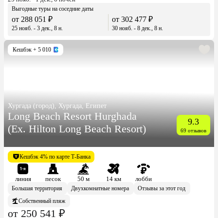
Выгодные туры на соседние даты
от 288 051 ₽
от 302 477 ₽
25 нояб. - 3 дек., 8 н.
30 нояб. - 8 дек., 8 н.
Кешбэк
+ 5 010
Хургада (город), Хургада, Египет
Long Beach Resort Hurghada
9.3
(Ex. Hilton Long Beach Resort)
69 отзывов
Кешбэк 4% по карте Т-Банка
линия
песок
50 м
14 км
лобби
Большая территория
Двухкомнатные номера
Отзывы за этот год
Собственный пляж
от 250 541 ₽