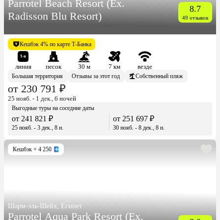
Parrotel Beach Resort (Ex.
8.7
Radisson Blu Resort)
49 отзывов
Кешбэк 4% по карте Т-Банка
линия
песок
30 м
7 км
везде
Большая территория
Отзывы за этот год
Собственный пляж
от 230 791 ₽
25 нояб. - 1 дек., 6 ночей
Выгодные туры на соседние даты
от 241 821 ₽
от 251 697 ₽
25 нояб. - 3 дек., 8 н.
30 нояб. - 8 дек., 8 н.
Кешбэк
+ 4 250
Шарм-эль-Шейх, Египет
Parrotel Aqua Park Resort (Ex.