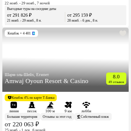
22 нояб. - 29 нояб., 7 ночей
Выгодные туры на соседние даты
от 291 826 ₽
от 295 159 ₽
21 нояб. - 29 нояб., 8 н.
28 нояб. - 6 дек., 8 н.
Кешбэк
+ 4 401
Шарм-эль-Шейх, Египет
8.0
Amwaj Oyoun Resort & Casino
49 отзывов
Кешбэк 4% по карте Т-Банка
линия
песок
100 м
9 км
лобби
Большая территория
Отзывы за этот год
Собственный пляж
от 220 063 ₽
25 нояб. - 1 дек., 6 ночей