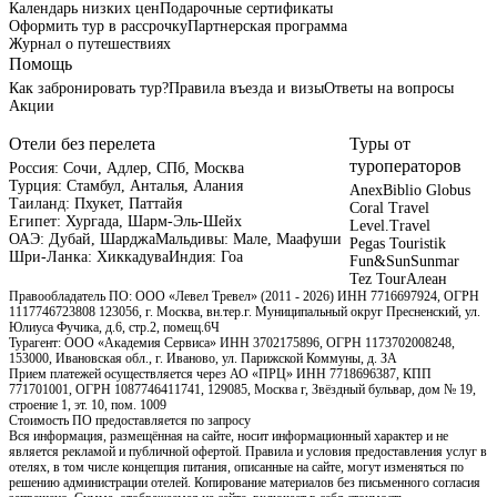
Календарь низких цен
Подарочные сертификаты
Оформить тур в рассрочку
Партнерская программа
Журнал о путешествиях
Помощь
Как забронировать тур?
Правила въезда и визы
Ответы на вопросы
Акции
Отели без перелета
Туры от
туроператоров
Россия:
Сочи,
Адлер,
СПб,
Москва
Турция:
Стамбул,
Анталья,
Алания
Anex
Biblio Globus
Таиланд:
Пхукет,
Паттайя
Coral Travel
Египет:
Хургада,
Шарм-Эль-Шейх
Level.Travel
ОАЭ:
Дубай,
Шарджа
Мальдивы:
Мале,
Маафуши
Pegas Touristik
Шри-Ланка:
Хиккадува
Индия:
Гоа
Fun&Sun
Sunmar
Tez Tour
Алеан
Правообладатель ПО: ООО «Левел Тревел» (2011 - 2026) ИНН 7716697924, ОГРН
1117746723808 123056, г. Москва, вн.тер.г. Муниципальный округ Пресненский, ул.
Юлиуса Фучика, д.6, стр.2, помещ.6Ч
Турагент: ООО «Академия Сервиса» ИНН 3702175896, ОГРН 1173702008248,
153000, Ивановская обл., г. Иваново, ул. Парижской Коммуны, д. ЗА
Прием платежей осуществляется через АО «ПРЦ» ИНН 7718696387, КПП
771701001, ОГРН 1087746411741, 129085, Москва г, Звёздный бульвар, дом № 19,
строение 1, эт. 10, пом. 1009
Стоимость ПО предоставляется по запросу
Вся информация, размещённая на сайте, носит информационный характер и не
является рекламой и публичной офертой. Правила и условия предоставления услуг в
отелях, в том числе концепция питания, описанные на сайте, могут изменяться по
решению администрации отелей. Копирование материалов без письменного согласия