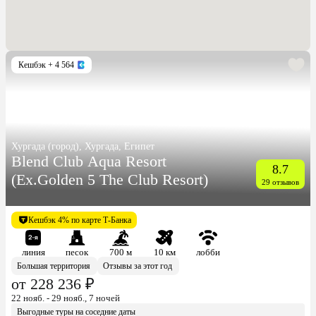
Кешбэк
+ 4 564
Хургада (город), Хургада, Египет
Blend Club Aqua Resort
8.7
(Ex.Golden 5 The Club Resort)
29 отзывов
Кешбэк 4% по карте Т-Банка
линия
песок
700 м
10 км
лобби
Большая территория
Отзывы за этот год
от 228 236 ₽
22 нояб. - 29 нояб., 7 ночей
Выгодные туры на соседние даты