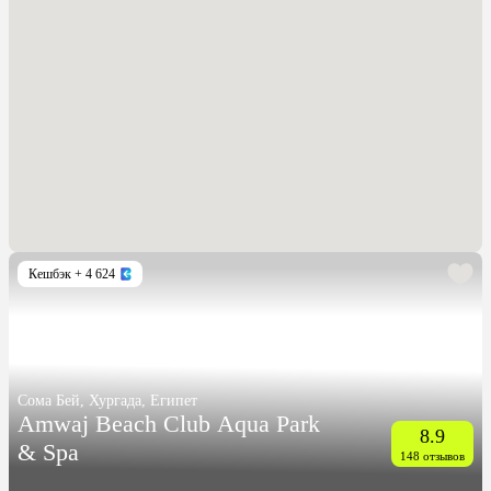
Кешбэк
+ 4 624
Сома Бей, Хургада, Египет
Amwaj Beach Club Aqua Park
8.9
& Spa
148 отзывов