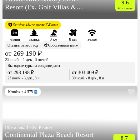
9.6
Resort (Ex. Golf Villas &
43 отзыва
Suites)
Кешбэк 4% по карте Т-Банка
линия
галька
3 км
8 км
везде
Отзывы за этот год
Собственный пляж
от 269 190 ₽
25 нояб. - 1 дек., 6 ночей
Выгодные туры на соседние даты
от 293 198 ₽
от 303 469 ₽
25 нояб. - 3 дек., 8 н.
30 нояб. - 8 дек., 8 н.
Кешбэк
+ 4 575
Шарм-эль-Шейх, Египет
Continental Plaza Beach Resort
8.7