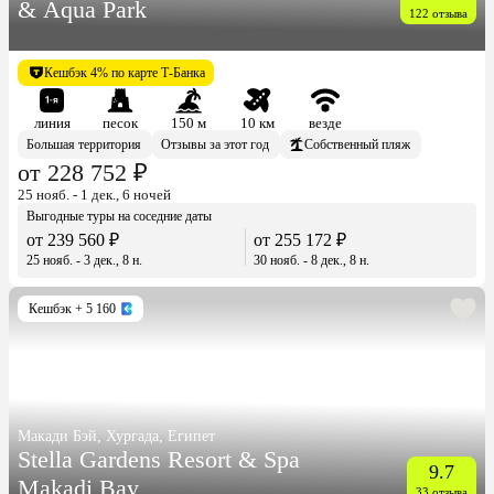
& Aqua Park
122 отзыва
Кешбэк 4% по карте Т-Банка
линия
песок
150 м
10 км
везде
Большая территория
Отзывы за этот год
Собственный пляж
от 228 752 ₽
25 нояб. - 1 дек., 6 ночей
Выгодные туры на соседние даты
от 239 560 ₽
от 255 172 ₽
25 нояб. - 3 дек., 8 н.
30 нояб. - 8 дек., 8 н.
Кешбэк
+ 5 160
Макади Бэй, Хургада, Египет
Stella Gardens Resort & Spa
9.7
Makadi Bay
33 отзыва