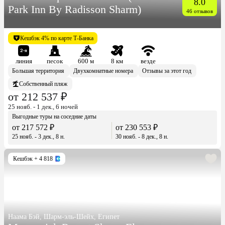
8.0
Park Inn By Radisson Sharm)
46 отзывов
Кешбэк 4% по карте Т-Банка
линия
песок
600 м
8 км
везде
Большая территория
Двухкомнатные номера
Отзывы за этот год
Собственный пляж
от 212 537 ₽
25 нояб. - 1 дек., 6 ночей
Выгодные туры на соседние даты
от 217 572 ₽
от 230 553 ₽
25 нояб. - 3 дек., 8 н.
30 нояб. - 8 дек., 8 н.
Кешбэк
+ 4 818
Наама Бэй, Шарм-эль-Шейх, Египет