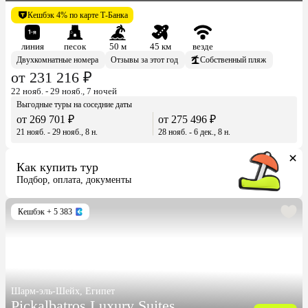
Кешбэк 4% по карте Т-Банка
линия
песок
50 м
45 км
везде
Двухкомнатные номера
Отзывы за этот год
Собственный пляж
от 231 216 ₽
22 нояб. - 29 нояб., 7 ночей
Выгодные туры на соседние даты
от 269 701 ₽
от 275 496 ₽
21 нояб. - 29 нояб., 8 н.
28 нояб. - 6 дек., 8 н.
Как купить тур
Подбор, оплата, документы
Кешбэк
+ 5 383
Шарм-эль-Шейх, Египет
Pickalbatros Luxury Suites