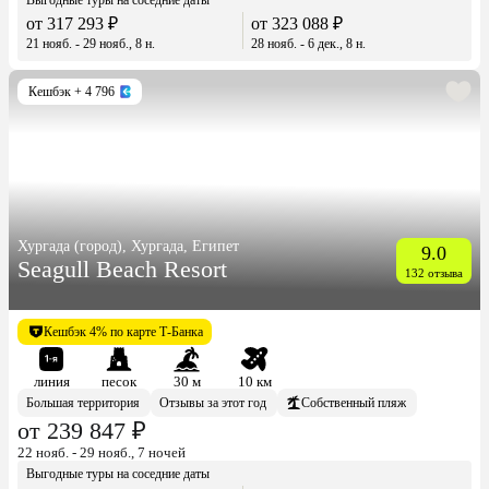
от 317 293 ₽
от 323 088 ₽
21 нояб. - 29 нояб., 8 н.
28 нояб. - 6 дек., 8 н.
Кешбэк
+ 4 796
Хургада (город), Хургада, Египет
9.0
Seagull Beach Resort
132 отзыва
Кешбэк 4% по карте Т-Банка
линия
песок
30 м
10 км
Большая территория
Отзывы за этот год
Собственный пляж
от 239 847 ₽
22 нояб. - 29 нояб., 7 ночей
Выгодные туры на соседние даты