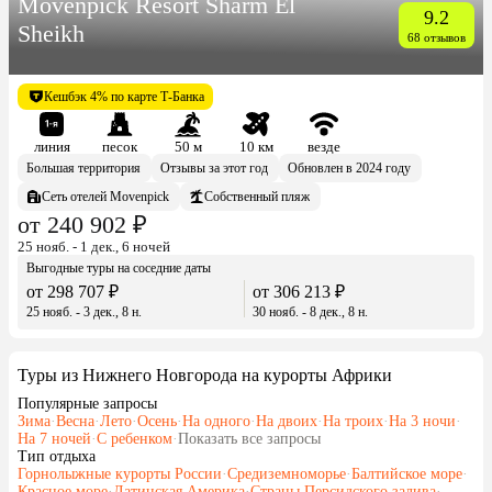
Movenpick Resort Sharm El
9.2
Sheikh
68 отзывов
Кешбэк 4% по карте Т-Банка
линия
песок
50 м
10 км
везде
Большая территория
Отзывы за этот год
Обновлен в 2024 году
Сеть отелей Movenpick
Собственный пляж
от 240 902 ₽
25 нояб. - 1 дек., 6 ночей
Выгодные туры на соседние даты
от 298 707 ₽
от 306 213 ₽
25 нояб. - 3 дек., 8 н.
30 нояб. - 8 дек., 8 н.
Туры из Нижнего Новгорода на курорты Африки
Популярные запросы
Зима
·
Весна
·
Лето
·
Осень
·
На одного
·
На двоих
·
На троих
·
На 3 ночи
·
На 7 ночей
·
С ребенком
·
Показать все запросы
Тип отдыха
Горнолыжные курорты России
·
Средиземноморье
·
Балтийское море
·
Красное море
·
Латинская Америка
·
Страны Персидского залива
·