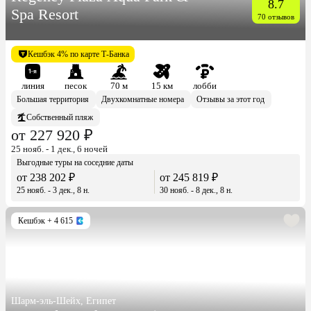
8.7
Spa Resort
70 отзывов
Кешбэк 4% по карте Т-Банка
линия
песок
70 м
15 км
лобби
Большая территория
Двухкомнатные номера
Отзывы за этот год
Собственный пляж
от 227 920 ₽
25 нояб. - 1 дек., 6 ночей
Выгодные туры на соседние даты
от 238 202 ₽
от 245 819 ₽
25 нояб. - 3 дек., 8 н.
30 нояб. - 8 дек., 8 н.
Кешбэк
+ 4 615
Шарм-эль-Шейх, Египет