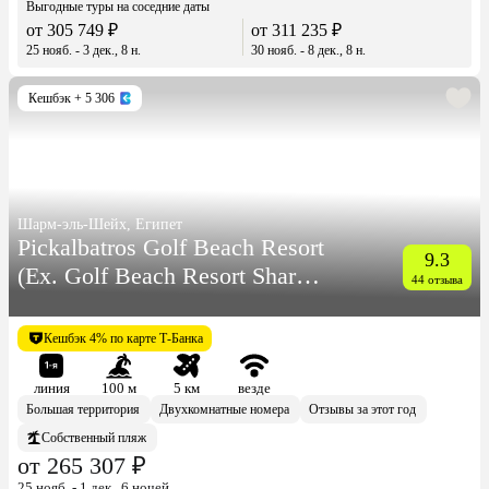
Выгодные туры на соседние даты
от 305 749 ₽
от 311 235 ₽
25 нояб. - 3 дек., 8 н.
30 нояб. - 8 дек., 8 н.
Кешбэк
+ 5 306
Шарм-эль-Шейх, Египет
Pickalbatros Golf Beach Resort
9.3
(Ex. Golf Beach Resort Sharm
44 отзыва
El Sheikh)
Кешбэк 4% по карте Т-Банка
линия
100 м
5 км
везде
Большая территория
Двухкомнатные номера
Отзывы за этот год
Собственный пляж
от 265 307 ₽
25 нояб. - 1 дек., 6 ночей