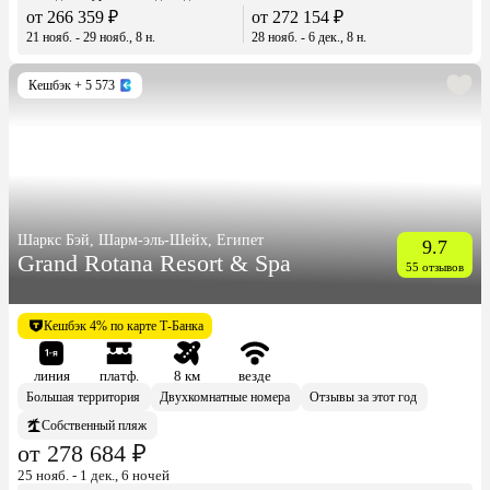
от 266 359 ₽
от 272 154 ₽
21 нояб. - 29 нояб., 8 н.
28 нояб. - 6 дек., 8 н.
Кешбэк
+ 5 573
Шаркс Бэй, Шарм-эль-Шейх, Египет
9.7
Grand Rotana Resort & Spa
55 отзывов
Кешбэк 4% по карте Т-Банка
линия
платф.
8 км
везде
Большая территория
Двухкомнатные номера
Отзывы за этот год
Собственный пляж
от 278 684 ₽
25 нояб. - 1 дек., 6 ночей