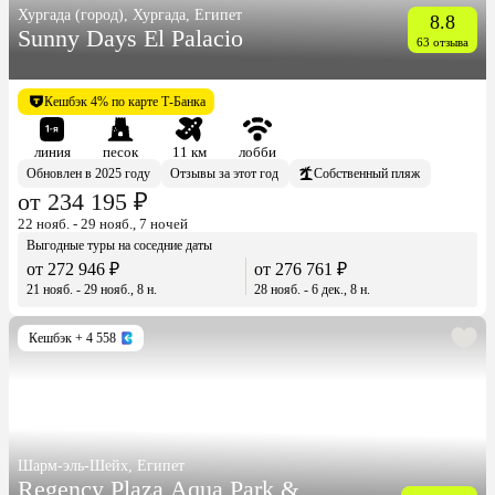
Хургада (город), Хургада, Египет
8.8
Sunny Days El Palacio
63 отзыва
Кешбэк 4% по карте Т-Банка
линия
песок
11 км
лобби
Обновлен в 2025 году
Отзывы за этот год
Собственный пляж
от 234 195 ₽
22 нояб. - 29 нояб., 7 ночей
Выгодные туры на соседние даты
от 272 946 ₽
от 276 761 ₽
21 нояб. - 29 нояб., 8 н.
28 нояб. - 6 дек., 8 н.
Кешбэк
+ 4 558
Шарм-эль-Шейх, Египет
Regency Plaza Aqua Park &