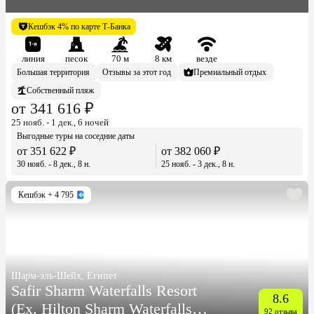
Кешбэк 4% по карте Т-Банка
линия
песок
70 м
8 км
везде
Большая территория
Отзывы за этот год
Премиальный отдых
Собственный пляж
от 341 616 ₽
25 нояб. - 1 дек., 6 ночей
Выгодные туры на соседние даты
от 351 622 ₽
от 382 060 ₽
30 нояб. - 8 дек., 8 н.
25 нояб. - 3 дек., 8 н.
Кешбэк
+ 4 795
Шарм-эль-Шейх, Египет
Safir Sharm Waterfalls Resort
8.6
(Ex. Hilton Sharm Waterfalls
92 отзыва