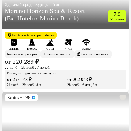
Хургада (город), Хургада, Египет
Moreno Horizon Spa & Resort
7.9
(Ex. Hotelux Marina Beach)
52 отзыва
Кешбэк 4% по карте Т-Банка
линия
песок
60 м
7 км
везде
Большая территория
Отзывы за этот год
Собственный пляж
от 220 289 ₽
22 нояб. - 29 нояб., 7 ночей
Выгодные туры на соседние даты
от 257 148 ₽
от 262 943 ₽
21 нояб. - 29 нояб., 8 н.
28 нояб. - 6 дек., 8 н.
Кешбэк
+ 4 794