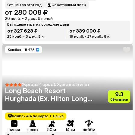
Отзывы за этот год
Собственный пляж
от 280 008 ₽
26 нояб. - 2 дек., 6 ночей
Выгодные туры на соседние даты
от 327 623 ₽
от 339 090 ₽
25 нояб. - 3 дек., 8 н.
19 нояб. - 27 нояб., 8 н.
Кешбэк
+ 5 478
Хургада (город), Хургада, Египет
Long Beach Resort
9.3
Hurghada (Ex. Hilton Long
69 отзывов
Beach Resort)
Кешбэк 4% по карте Т-Банка
линия
песок
50 м
14 км
лобби