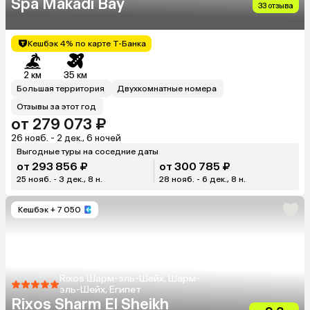
Spa Makadi Bay
33 отзыва
Кешбэк 4% по карте Т-Банка
2 км
35 км
Большая территория
Двухкомнатные номера
Отзывы за этот год
от 279 073 ₽
26 нояб. - 2 дек., 6 ночей
Выгодные туры на соседние даты
от 293 856 ₽
от 300 785 ₽
25 нояб. - 3 дек., 8 н.
28 нояб. - 6 дек., 8 н.
Кешбэк
+ 7 050
Rixos Шарм-эль-Шейх, Шарм-
эль-Шейх, Египет
Rixos Sharm El Sheikh