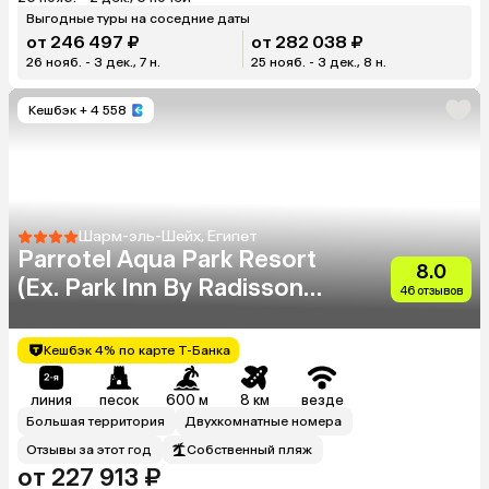
Выгодные туры на соседние даты
от 246 497 ₽
от 282 038 ₽
26 нояб. - 3 дек., 7 н.
25 нояб. - 3 дек., 8 н.
Кешбэк
+ 4 558
Шарм-эль-Шейх, Египет
Parrotel Aqua Park Resort
8.0
(Ex. Park Inn By Radisson
46 отзывов
Sharm)
Кешбэк 4% по карте Т-Банка
линия
песок
600 м
8 км
везде
Большая территория
Двухкомнатные номера
Отзывы за этот год
Собственный пляж
от 227 913 ₽