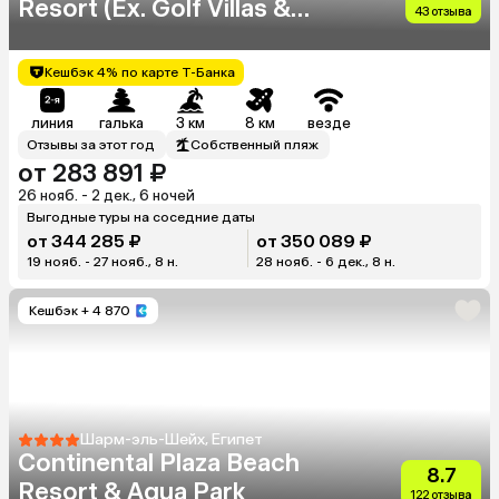
Resort (Ex. Golf Villas &
43 отзыва
Suites)
Кешбэк 4% по карте Т-Банка
линия
галька
3 км
8 км
везде
Отзывы за этот год
Собственный пляж
от 283 891 ₽
26 нояб. - 2 дек., 6 ночей
Выгодные туры на соседние даты
от 344 285 ₽
от 350 089 ₽
19 нояб. - 27 нояб., 8 н.
28 нояб. - 6 дек., 8 н.
Кешбэк
+ 4 870
Шарм-эль-Шейх, Египет
Continental Plaza Beach
8.7
Resort & Aqua Park
122 отзыва