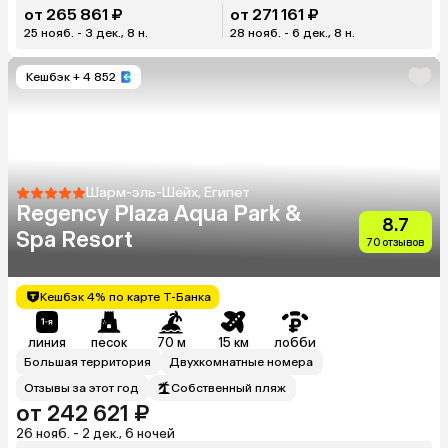
от 265 861 ₽
от 271 161 ₽
25 нояб. - 3 дек., 8 н.
28 нояб. - 6 дек., 8 н.
Кешбэк
+ 4 852
Шарм-эль-Шейх, Египет
Regency Plaza Aqua Park &
8.7
Spa Resort
70 отзывов
Кешбэк 4% по карте Т-Банка
линия
песок
70 м
15 км
лобби
Большая территория
Двухкомнатные номера
Отзывы за этот год
Собственный пляж
от 242 621 ₽
26 нояб. - 2 дек., 6 ночей