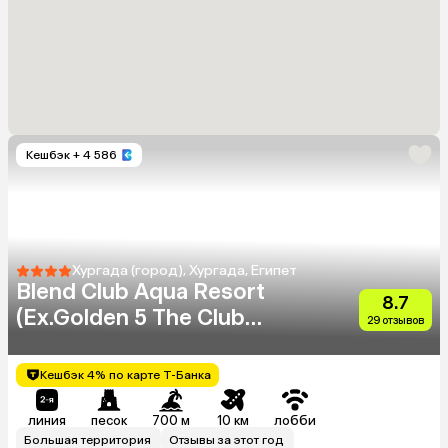
Кешбэк
+ 4 586
Хургада (город), Хургада, Египет
Blend Club Aqua Resort
8.7
(Ex.Golden 5 The Club
29 отзывов
Resort)
Кешбэк 4% по карте Т-Банка
линия
песок
700 м
10 км
лобби
Большая территория
Отзывы за этот год