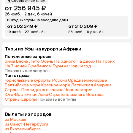
Собственный пляж
от 256 945 ₽
26 нояб. - 2 дек., 6 ночей
Выгодные туры на соседние даты
от 302 349 ₽
от 310 309 ₽
19 нояб. - 27 нояб., 8 н.
28 нояб. - 6 дек., 8 н.
Туры из Уфы на курорты Африки
Популярные запросы
Зима
·
Весна
·
Лето
·
Осень
·
На одного
·
На двоих
·
На троих
·
На 7 ночей
·
С ребенком
·
Туры на Новый год
·
Показать все запросы
Тип отдыха
Горнолыжные курорты России
·
Средиземноморье
·
Балтийское море
·
Красное море
·
Латинская Америка
·
Страны Персидского залива
·
Черное море
·
Юго-Восточная Азия
·
Страны Ближнего Востока
·
Страны Европы
·
Показать все типы
Вылеты из городов
из Москвы
из Санкт-Петербурга
из Екатеринбурга