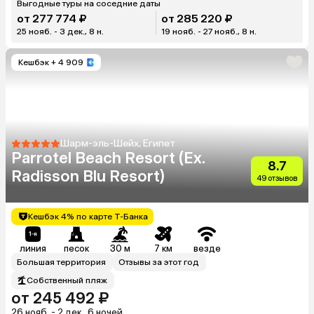
Выгодные туры на соседние даты
от 277 774 ₽
от 285 220 ₽
25 нояб. - 3 дек., 8 н.
19 нояб. - 27 нояб., 8 н.
Кешбэк
+ 4 909
Шарм-эль-Шейх, Египет
Parrotel Beach Resort (Ex.
8.7
Radisson Blu Resort)
49 отзывов
Кешбэк 4% по карте Т-Банка
линия
песок
30 м
7 км
везде
Большая территория
Отзывы за этот год
Собственный пляж
от 245 492 ₽
26 нояб. - 2 дек., 6 ночей