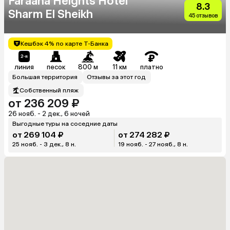
Faraana Heights Hotel
8.3
Sharm El Sheikh
45 отзывов
Кешбэк 4% по карте Т-Банка
линия
песок
800 м
11 км
платно
Большая территория
Отзывы за этот год
Собственный пляж
от 236 209 ₽
26 нояб. - 2 дек., 6 ночей
Выгодные туры на соседние даты
от 269 104 ₽
от 274 282 ₽
25 нояб. - 3 дек., 8 н.
19 нояб. - 27 нояб., 8 н.