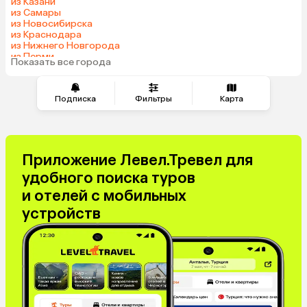
из Казани
из Самары
из Новосибирска
из Краснодара
из Нижнего Новгорода
из Перми
Показать все города
из Сочи
Подписка
Фильтры
Карта
Приложение Левел.Тревел для
удобного поиска туров
и отелей с мобильных
устройств