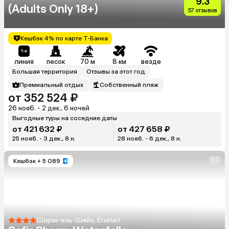
9.3
(Adults Only 18+)
57 отзывов
Кешбэк 4% по карте Т-Банка
линия
песок
70 м
8 км
везде
Большая территория
Отзывы за этот год
Премиальный отдых
Собственный пляж
от 352 524 ₽
26 нояб. - 2 дек., 6 ночей
Выгодные туры на соседние даты
от 421 632 ₽
от 427 658 ₽
25 нояб. - 3 дек., 8 н.
28 нояб. - 6 дек., 8 н.
Кешбэк
+ 5 089
Шарм-эль-Шейх, Египет