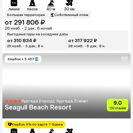
линия
песок
40 м
30 км
Большая территория
Собственный пляж
от 291 806 ₽
26 нояб. - 2 дек., 6 ночей
Выгодные туры на соседние даты
от 310 834 ₽
от 317 922 ₽
25 нояб. - 3 дек., 8 н.
28 нояб. - 6 дек., 8 н.
Кешбэк
+ 5 457
Хургада (город), Хургада, Египет
9.0
Seagull Beach Resort
132 отзыва
Кешбэк 4% по карте Т-Банка