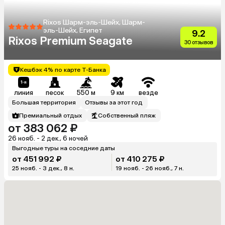
Rixos Шарм-эль-Шейх, Шарм-
эль-Шейх, Египет
9.2
Rixos Premium Seagate
30 отзывов
Кешбэк 4% по карте Т-Банка
линия
песок
550 м
9 км
везде
Большая территория
Отзывы за этот год
Премиальный отдых
Собственный пляж
от 383 062 ₽
26 нояб. - 2 дек., 6 ночей
Выгодные туры на соседние даты
от 451 992 ₽
от 410 275 ₽
25 нояб. - 3 дек., 8 н.
19 нояб. - 26 нояб., 7 н.