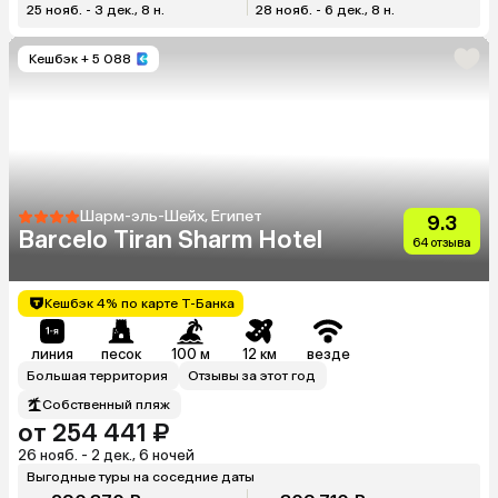
25 нояб. - 3 дек., 8 н.
28 нояб. - 6 дек., 8 н.
Кешбэк
+ 5 088
Шарм-эль-Шейх, Египет
9.3
Barcelo Tiran Sharm Hotel
64 отзыва
Кешбэк 4% по карте Т-Банка
линия
песок
100 м
12 км
везде
Большая территория
Отзывы за этот год
Собственный пляж
от 254 441 ₽
26 нояб. - 2 дек., 6 ночей
Выгодные туры на соседние даты