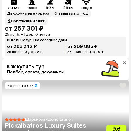
линия
песок
50 м
45 км
везде
Двухкомнатные номера
Отзывы за этот год
Собственный пляж
от 257 301 ₽
25 нояб. - 1 дек., 6 ночей
Выгодные туры на соседние даты
от 263 242 ₽
от 269 885 ₽
25 нояб. - 3 дек., 8 н.
28 нояб. - 6 дек., 8 н.
Как купить тур
Подбор, оплата, документы
Кешбэк
+ 5 677
Шарм-эль-Шейх, Египет
Pickalbatros Luxury Suites
9.6