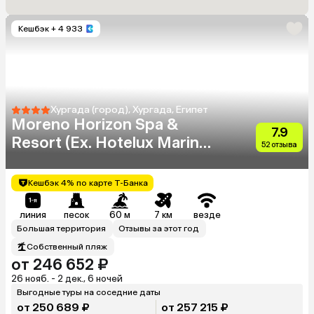
Кешбэк
+ 4 933
Хургада (город), Хургада, Египет
Moreno Horizon Spa &
7.9
Resort (Ex. Hotelux Marina
52 отзыва
Beach)
Кешбэк 4% по карте Т-Банка
линия
песок
60 м
7 км
везде
Большая территория
Отзывы за этот год
Собственный пляж
от 246 652 ₽
26 нояб. - 2 дек., 6 ночей
Выгодные туры на соседние даты
от 250 689 ₽
от 257 215 ₽