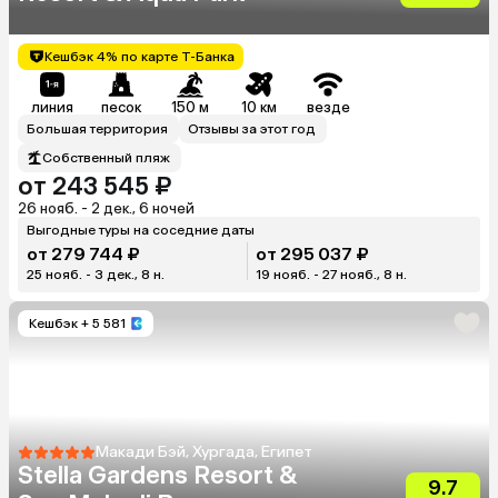
Кешбэк 4% по карте Т-Банка
линия
песок
150 м
10 км
везде
Большая территория
Отзывы за этот год
Собственный пляж
от 243 545 ₽
26 нояб. - 2 дек., 6 ночей
Выгодные туры на соседние даты
от 279 744 ₽
от 295 037 ₽
25 нояб. - 3 дек., 8 н.
19 нояб. - 27 нояб., 8 н.
Кешбэк
+ 5 581
Макади Бэй, Хургада, Египет
Stella Gardens Resort &
9.7