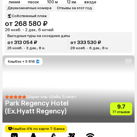
линия
песок
100 м
12 км
везде
Двухкомнатные номера
Отзывы за этот год
Собственный пляж
от 268 580 ₽
26 нояб. - 2 дек., 6 ночей
Выгодные туры на соседние даты
от 313 054 ₽
от 333 530 ₽
25 нояб. - 3 дек., 8 н.
28 нояб. - 6 дек., 8 н.
Кешбэк
+ 5 816
Шарм-эль-Шейх, Египет
Park Regency Hotel
9.7
(Ex.Hyatt Regency)
77 отзывов
Кешбэк 4% по карте Т-Банка