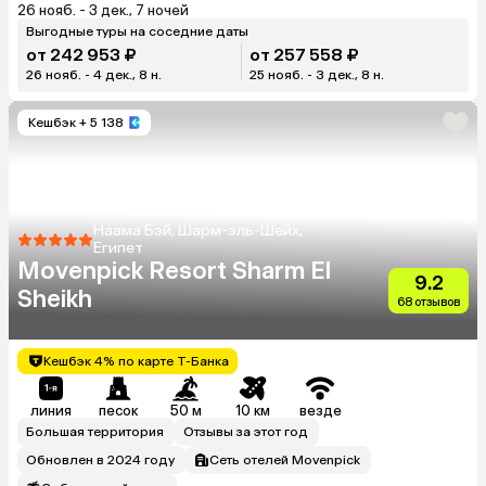
26 нояб. - 3 дек., 7 ночей
Выгодные туры на соседние даты
от 242 953 ₽
от 257 558 ₽
26 нояб. - 4 дек., 8 н.
25 нояб. - 3 дек., 8 н.
Кешбэк
+ 5 138
Наама Бэй, Шарм-эль-Шейх,
Египет
Movenpick Resort Sharm El
9.2
Sheikh
68 отзывов
Кешбэк 4% по карте Т-Банка
линия
песок
50 м
10 км
везде
Большая территория
Отзывы за этот год
Обновлен в 2024 году
Сеть отелей Movenpick