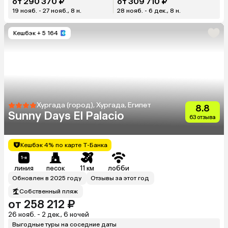
от 290 370 ₽
от 309 710 ₽
19 нояб. - 27 нояб., 8 н.
28 нояб. - 6 дек., 8 н.
Кешбэк
+ 5 164
Хургада (город), Хургада, Египет
8.8
Sunny Days El Palacio
63 отзыва
Кешбэк 4% по карте Т-Банка
линия
песок
11 км
лобби
Обновлен в 2025 году
Отзывы за этот год
Собственный пляж
от 258 212 ₽
26 нояб. - 2 дек., 6 ночей
Выгодные туры на соседние даты