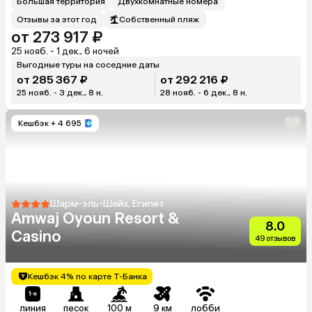
Большая территория
Двухкомнатные номера
Отзывы за этот год
Собственный пляж
от 273 917 ₽
25 нояб. - 1 дек., 6 ночей
Выгодные туры на соседние даты
от 285 367 ₽
от 292 216 ₽
25 нояб. - 3 дек., 8 н.
28 нояб. - 6 дек., 8 н.
Кешбэк
+ 4 695
Шарм-эль-Шейх, Египет
Amwaj Oyoun Resort &
8.0
Casino
49 отзывов
Кешбэк 4% по карте Т-Банка
линия
песок
100 м
9 км
лобби