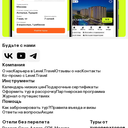
Будьте с нами
Компания
О нас
Карьера в Level.Travel
Отзывы о нас
Контакты
Ко-промо с Level.Travel
Инструменты
Календарь низких цен
Подарочные сертификаты
Оформить тур в рассрочку
Партнерская программа
Журнал о путешествиях
Помощь
Как забронировать тур?
Правила въезда и визы
Ответы на вопросы
Акции
Отели без перелета
Туры от
туроператоров