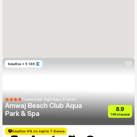
Кешбэк
+ 5 146
Сома Бей, Хургада, Египет
Amwaj Beach Club Aqua
8.9
Park & Spa
148 отзывов
Кешбэк 4% по карте Т-Банка