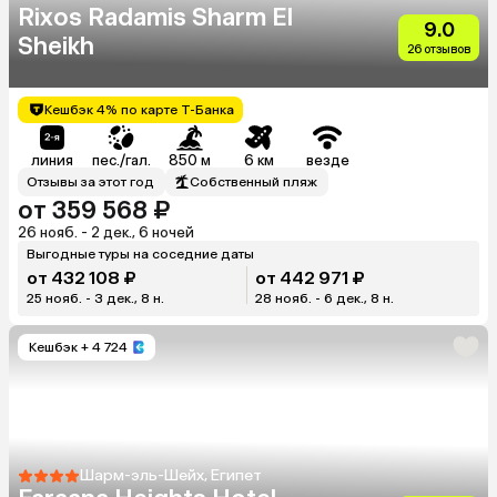
Rixos Radamis Sharm El
9.0
Sheikh
26 отзывов
Кешбэк 4% по карте Т-Банка
линия
пес./гал.
850 м
6 км
везде
Отзывы за этот год
Собственный пляж
от 359 568 ₽
26 нояб. - 2 дек., 6 ночей
Выгодные туры на соседние даты
от 432 108 ₽
от 442 971 ₽
25 нояб. - 3 дек., 8 н.
28 нояб. - 6 дек., 8 н.
Кешбэк
+ 4 724
Шарм-эль-Шейх, Египет