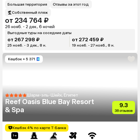
Большая территория
Отзывы за этот год
Собственный пляж
от 234 764 ₽
26 нояб. - 2 дек., 6 ночей
Выгодные туры на соседние даты
от 267 298 ₽
от 272 459 ₽
25 нояб. - 3 дек., 8 н.
19 нояб. - 27 нояб., 8 н.
Кешбэк
+ 5 371
Шарм-эль-Шейх, Египет
Reef Oasis Blue Bay Resort
9.3
& Spa
38 отзывов
Кешбэк 4% по карте Т-Банка