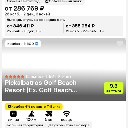
Отзывы за этот год
Собственный пляж
от 286 769 ₽
26 нояб. - 2 дек., 6 ночей
Выгодные туры на соседние даты
от 346 411 ₽
от 355 954 ₽
25 нояб. - 3 дек., 8 н.
19 нояб. - 27 нояб., 8 н.
Кешбэк
+ 5 600
Шарм-эль-Шейх, Египет
Pickalbatros Golf Beach
9.3
Resort (Ex. Golf Beach
44 отзыва
Resort Sharm El Sheikh)
Кешбэк 4% по карте Т-Банка
линия
100 м
5 км
везде
Большая территория
Двухкомнатные номера