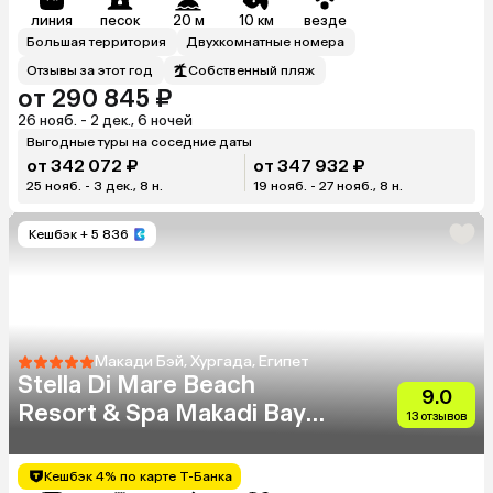
линия
песок
20 м
10 км
везде
Большая территория
Двухкомнатные номера
Отзывы за этот год
Собственный пляж
от 290 845 ₽
26 нояб. - 2 дек., 6 ночей
Выгодные туры на соседние даты
от 342 072 ₽
от 347 932 ₽
25 нояб. - 3 дек., 8 н.
19 нояб. - 27 нояб., 8 н.
Кешбэк
+ 5 836
Макади Бэй, Хургада, Египет
Stella Di Mare Beach
9.0
Resort & Spa Makadi Bay
13 отзывов
(Ex.Stella Makadi Beach
Resort & Spa)
Кешбэк 4% по карте Т-Банка