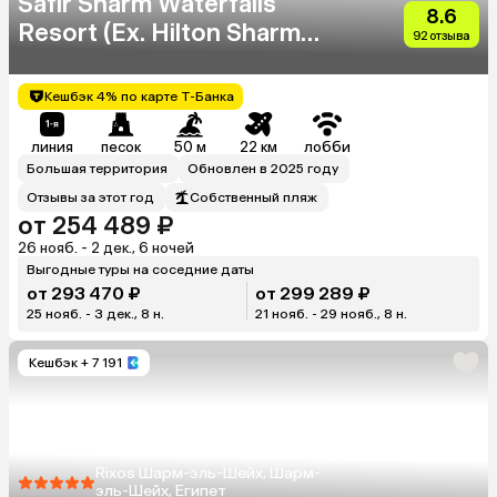
Safir Sharm Waterfalls
8.6
Resort (Ex. Hilton Sharm
92 отзыва
Waterfalls Resort)
Кешбэк 4% по карте Т-Банка
линия
песок
50 м
22 км
лобби
Большая территория
Обновлен в 2025 году
Отзывы за этот год
Собственный пляж
от 254 489 ₽
26 нояб. - 2 дек., 6 ночей
Выгодные туры на соседние даты
от 293 470 ₽
от 299 289 ₽
25 нояб. - 3 дек., 8 н.
21 нояб. - 29 нояб., 8 н.
Кешбэк
+ 7 191
Rixos Шарм-эль-Шейх, Шарм-
эль-Шейх, Египет