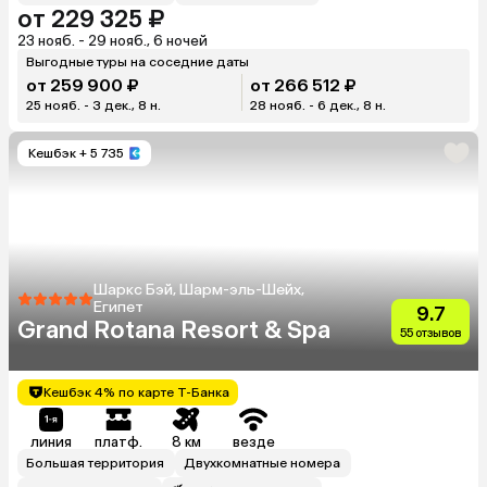
от 229 325 ₽
23 нояб. - 29 нояб., 6 ночей
Выгодные туры на соседние даты
от 259 900 ₽
от 266 512 ₽
25 нояб. - 3 дек., 8 н.
28 нояб. - 6 дек., 8 н.
Кешбэк
+ 5 735
Шаркс Бэй, Шарм-эль-Шейх,
Египет
9.7
Grand Rotana Resort & Spa
55 отзывов
Кешбэк 4% по карте Т-Банка
линия
платф.
8 км
везде
Большая территория
Двухкомнатные номера