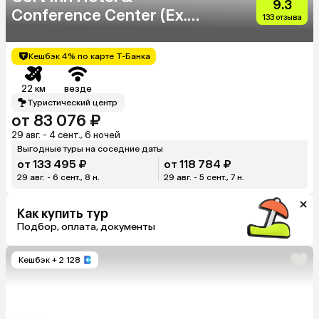
9.3
Conference Center (Ex.
133 отзыва
Courtyard Marriott
St.Petersburg Center
Кешбэк 4% по карте Т-Банка
Hotel)
22 км
везде
Туристический центр
от 83 076 ₽
29 авг. - 4 сент., 6 ночей
Выгодные туры на соседние даты
от 133 495 ₽
от 118 784 ₽
29 авг. - 6 сент., 8 н.
29 авг. - 5 сент., 7 н.
Как купить тур
Подбор, оплата, документы
Кешбэк
+ 2 128