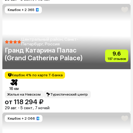
Кешбэк
+ 2 365
Центральный район, Санкт-
Петербург, Россия
Гранд Катарина Палас
9.6
(Grand Catherine Palace)
197 отзывов
Кешбэк 4% по карте Т-Банка
16 км
Жилье на Невском
Туристический центр
от 118 294 ₽
29 авг. - 5 сент., 7 ночей
Кешбэк
+ 2 066