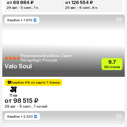
от 69 884 ₽
от 126 554 ₽
29 авг. - 5 сент., 7 н.
29 авг. - 6 сент., 8 н.
Кешбэк
+ 1 970
Фрунзенский район, Санкт-
Петербург, Россия
9.7
Valo Soul
282 отзыва
Кешбэк 4% по карте Т-Банка
11 км
от 98 515 ₽
29 авг. - 5 сент., 7 ночей
Кешбэк
+ 2 220