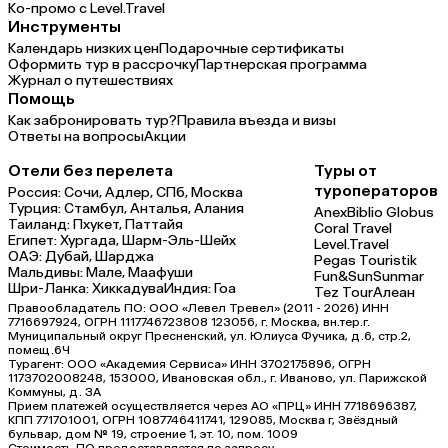
Ко-промо с Level.Travel
Инструменты
Календарь низких цен
Подарочные сертификаты
Оформить тур в рассрочку
Партнерская программа
Журнал о путешествиях
Помощь
Как забронировать тур?
Правила въезда и визы
Ответы на вопросы
Акции
Отели без перелета
Туры от
туроператоров
Россия:
Сочи,
Адлер,
СПб,
Москва
Турция:
Стамбул,
Анталья,
Алания
Anex
Biblio Globus
Таиланд:
Пхукет,
Паттайя
Coral Travel
Египет:
Хургада,
Шарм-Эль-Шейх
Level.Travel
ОАЭ:
Дубай,
Шарджа
Pegas Touristik
Мальдивы:
Мале,
Маафуши
Fun&Sun
Sunmar
Шри-Ланка:
Хиккадува
Индия:
Гоа
Tez Tour
Алеан
Правообладатель ПО: ООО «Левел Тревел» (2011 - 2026) ИНН
7716697924, ОГРН 1117746723808 123056, г. Москва, вн.тер.г.
Муниципальный округ Пресненский, ул. Юлиуса Фучика, д.6, стр.2,
помещ.6Ч
Турагент: ООО «Академия Сервиса» ИНН 3702175896, ОГРН
1173702008248, 153000, Ивановская обл., г. Иваново, ул. Парижской
Коммуны, д. ЗА
Прием платежей осуществляется через АО «ПРЦ» ИНН 7718696387,
КПП 771701001, ОГРН 1087746411741, 129085, Москва г, Звёздный
бульвар, дом № 19, строение 1, эт. 10, пом. 1009
Стоимость ПО предоставляется по запросу