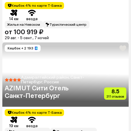
Кешбэк 4% по карте Т-Банка
14 км
везде
Жилье на Невском
Туристический центр
от 100 919 ₽
29 авг. - 5 сент., 7 ночей
Кешбэк
+ 2 193
Адмиралтейский район, Санкт-
Петербург, Россия
AZIMUT Сити Отель
8.5
Санкт-Петербург
311 отзывов
Кешбэк 4% по карте Т-Банка
19 км
везде