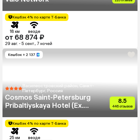
223 отзыва
Кешбэк 4% по карте Т-Банка
18 км
везде
от 68 874 ₽
29 авг. - 5 сент., 7 ночей
Кешбэк
+ 2 137
Василеостровский район, Санкт-
Петербург, Россия
Cosmos Saint-Petersburg
8.5
Pribaltiyskaya Hotel (Ex.
446 отзывов
Park Inn By Radisson
Pribaltiyskaya Hotel)
Кешбэк 4% по карте Т-Банка
25 км
везде