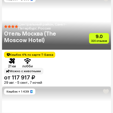
Центральный район, Санкт-
Петербург, Россия
Отель Москва (The
9.0
Moscow Hotel)
320 отзывов
Кешбэк 4% по карте Т-Банка
21 км
лобби
Можно с животными
от 117 917 ₽
29 авг. - 5 сент., 7 ночей
Кешбэк
+ 1 439