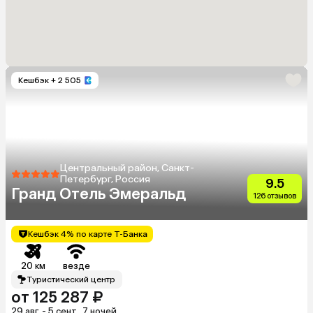
Кешбэк
+ 2 505
Центральный район, Санкт-
Петербург, Россия
9.5
Гранд Отель Эмеральд
126 отзывов
Кешбэк 4% по карте Т-Банка
20 км
везде
Туристический центр
от 125 287 ₽
29 авг. - 5 сент., 7 ночей