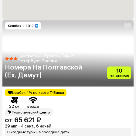
Кешбэк
+ 1 312
Центральный район, Санкт-
Петербург, Россия
Номера На Полтавской
10
(Ex. Демут)
810 отзывов
Кешбэк 4% по карте Т-Банка
22 км
везде
Туристический центр
от 65 621 ₽
29 авг. - 4 сент., 6 ночей
Выгодные туры на соседние даты