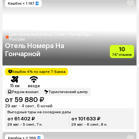
Кешбэк
+ 1 197
Центральный район, Санкт-Петербург,
Россия
Отель Номера На
10
Гончарной
747 отзывов
Кешбэк 4% по карте Т-Банка
15 км
везде
Рядом вокзал
Туристический центр
от 59 880 ₽
29 авг. - 4 сент., 6 ночей
Выгодные туры на соседние даты
от 61 402 ₽
от 101 633 ₽
29 авг. - 5 сент., 7 н.
29 авг. - 6 сент., 8 н.
Кешбэк
+ 2 358