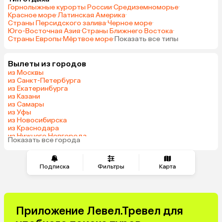
Горнолыжные курорты России
·
Средиземноморье
·
Красное море
·
Латинская Америка
·
Страны Персидского залива
·
Черное море
·
Юго-Восточная Азия
·
Страны Ближнего Востока
·
Страны Европы
·
Мёртвое море
·
Показать все типы
Вылеты из городов
из Москвы
из Санкт-Петербурга
из Екатеринбурга
из Казани
из Самары
из Уфы
из Новосибирска
из Краснодара
из Нижнего Новгорода
Показать все города
из Перми
Подписка
Фильтры
Карта
Приложение Левел.Тревел для