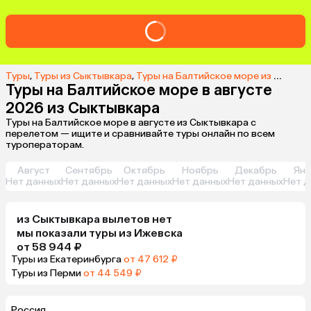
Туры
,
Туры из Сыктывкара
,
Туры на Балтийское море из Сыктывкара
Туры на Балтийское море в августе
2026 из Сыктывкара
Туры на Балтийское море в августе из Сыктывкара с
перелетом — ищите и сравнивайте туры онлайн по всем
туроператорам.
Август
Сентябрь
Октябрь
Ноябрь
Декабрь
Янв
Нет данных
Нет данных
Нет данных
Нет данных
Нет данных
Нет д
из
Сыктывкара
вылетов нет
мы показали туры
из
Ижевска
от 58 944 ₽
Туры из Екатеринбурга
от 47 612 ₽
Туры из Перми
от 44 549 ₽
Россия