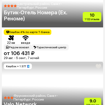
Центральный район, Санкт-
Петербург, Россия
Бутик-Отель Номера (Ex.
10
Реноме)
1 122 отзыва
Кешбэк 4% по карте Т-Банка
22 км
везде
Рядом вокзал
Туристический центр
от 106 431 ₽
29 авг. - 5 сент., 7 ночей
Кешбэк
+ 1 377
Фрунзенский район, Санкт-
Петербург, Россия
9.0
Valo Network