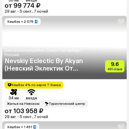
30 км
везде
от 99 774 ₽
29 авг. - 5 сент., 7 ночей
Кешбэк
+ 2 079
Центральный район, Санкт-Петербург,
Россия
Nevskiy Eclectic By Akyan
9.6
(Невский Эклектик От
491 отзыв
Акян)
Кешбэк 4% по карте Т-Банка
34 км
везде
Жилье на Невском
Туристический центр
от 103 958 ₽
29 авг. - 5 сент., 7 ночей
Кешбэк
+ 1 451