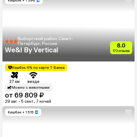
Кешбэк
+ 1 396
Выборгский район, Санкт-
Петербург, Россия
8.0
We&I By Vertical
172 отзыва
Кешбэк 4% по карте Т-Банка
27 км
везде
Можно с животными
от 69 809 ₽
29 авг. - 5 сент., 7 ночей
Кешбэк
+ 1 515