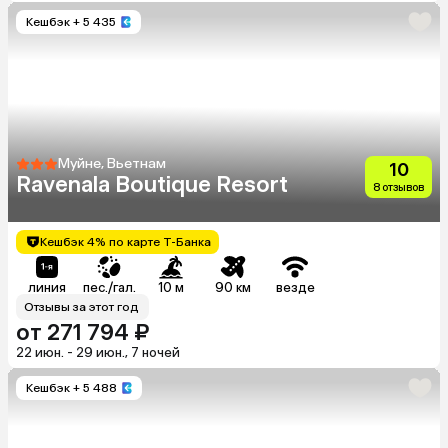
Кешбэк
+ 5 435
Муйне, Вьетнам
10
Ravenala Boutique Resort
8 отзывов
Кешбэк 4% по карте Т-Банка
линия
пес./гал.
10 м
90 км
везде
Отзывы за этот год
от 271 794 ₽
22 июн. - 29 июн., 7 ночей
Кешбэк
+ 5 488