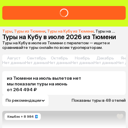
Туры
,
Туры из Тюмени
,
Туры на Кубу из Тюмени
,
Туры на Кубу в июле 2026 из Тюмени
Туры на Кубу в июле 2026 из Тюмени
Туры на Кубу в июле из Тюмени с перелетом — ищите и
сравнивайте туры онлайн по всем туроператорам.
Август
Сентябрь
Октябрь
Ноябрь
Декабрь
Янв
Нет данных
Нет данных
Нет данных
Нет данных
Нет данных
Нет д
из
Тюмени
на июль
вылетов нет
мы показали туры
на
июнь
от 264 494 ₽
По рекомендации
Показаны туры в 48 отелей
Кешбэк
+ 8 984