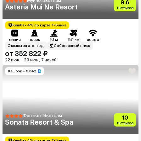
Муйне, Вьетнам
9.6
Asteria Mui Ne Resort
11 отзывов
Кешбэк 4% по карте Т-Банка
линия
песок
10 м
181 км
везде
Отзывы за этот год
Собственный пляж
от 352 822 ₽
22 июн. - 29 июн., 7 ночей
Кешбэк
+ 5 542
Фантьет, Вьетнам
10
Sonata Resort & Spa
11 отзывов
Кешбэк 4% по карте Т-Банка