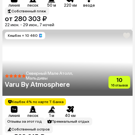
линия
песок
50 м
220 км
везде
Собственный пляж
от 280 303 ₽
22 июн. - 29 июн., 7 ночей
Кешбэк
+ 10 460
Северный Мале Атолл,
Мальдивы
10
Varu By Atmosphere
16 отзывов
Кешбэк 4% по карте Т-Банка
линия
песок
1 м
40 км
Отзывы за этот год
Премиальный отдых
Собственный остров