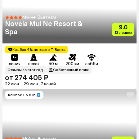
Муйне, Вьетнам
Novela Mui Ne Resort &
9.0
Spa
13 отзывов
Кешбэк 4% по карте Т-Банка
линия
песок
50 м
200 км
лобби
Отзывы за этот год
Собственный пляж
от 274 405 ₽
22 июн. - 29 июн., 7 ночей
Кешбэк
+ 5 876
Муйне, Вьетнам