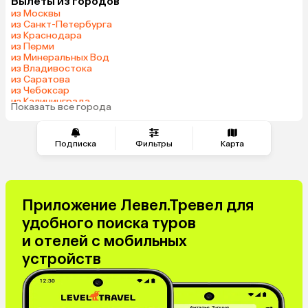
Вылеты из городов
Армения
Шри-Ланка
из Москвы
Казахстан
Азербайджан
из Санкт-Петербурга
из Краснодара
Узбекистан
Сербия
из Перми
Катар
Киргизия
из Минеральных Вод
из Владивостока
Гонконг
Саудовская Аравия
из Саратова
Таджикистан
Венгрия
из Чебоксар
из Калининграда
Показать все города
из Оренбурга
Подписка
Фильтры
Карта
Приложение Левел.Тревел для
удобного поиска туров
и отелей с мобильных
устройств