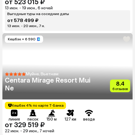
от 523 015 ₽
13 июн. - 19 июн., 6 ночей
Выгодные туры на соседние даты
от 578 499 ₽
13 июн. - 20 июн., 7 н.
Кешбэк
+ 6 590
Муйне, Вьетнам
Centara Mirage Resort Mui
8.4
Ne
6 отзывов
Кешбэк 4% по карте Т-Банка
линия
песок
150 м
127 км
везде
от 329 519 ₽
22 июн. - 29 июн., 7 ночей