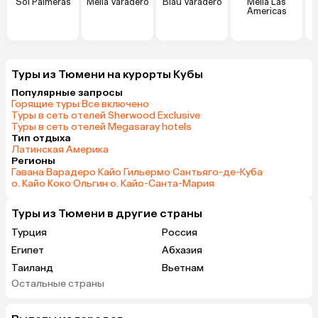
Sol Palmeras
Melia Varadero
Blau Varadero
Melia Las
Americas
Туры из Тюмени на курорты Кубы
Популярные запросы
Горящие туры
·
Все включено
·
Туры в сеть отелей Sherwood Exclusive
·
Туры в сеть отелей Megasaray hotels
Тип отдыха
Латинская Америка
Регионы
Гавана
·
Варадеро
·
Кайо Гильермо
·
Сантьяго-де-Куба
·
о. Кайо Коко
·
Ольгин
·
о. Кайо-Санта-Мария
Туры из Тюмени в другие страны
Турция
Россия
Египет
Абхазия
Таиланд
Вьетнам
Остальные страны
ОАЭ
Мальдивы
Грузия
Беларусь