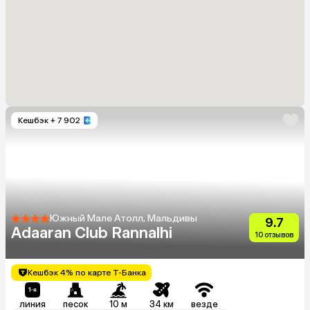
Кешбэк
+ 7 902
Южный Мале Атолл, Мальдивы
9.7
Adaaran Club Rannalhi
10 отзывов
Кешбэк 4% по карте Т-Банка
линия
песок
10 м
34 км
везде