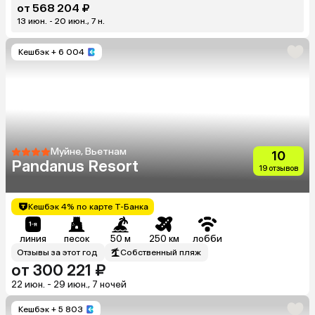
от 568 204 ₽
13 июн. - 20 июн., 7 н.
Кешбэк
+ 6 004
Муйне, Вьетнам
10
Pandanus Resort
19 отзывов
Кешбэк 4% по карте Т-Банка
линия
песок
50 м
250 км
лобби
Отзывы за этот год
Собственный пляж
от 300 221 ₽
22 июн. - 29 июн., 7 ночей
Кешбэк
+ 5 803