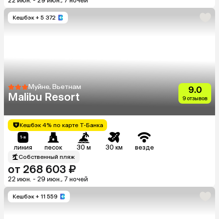
22 июн. - 29 июн., 7 ночей
Кешбэк
+ 5 372
Муйне, Вьетнам
9.0
Malibu Resort
9 отзывов
Кешбэк 4% по карте Т-Банка
линия
песок
30 м
30 км
везде
Собственный пляж
от 268 603 ₽
22 июн. - 29 июн., 7 ночей
Кешбэк
+ 11 559