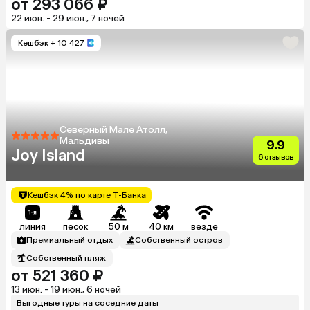
от 293 066 ₽
22 июн. - 29 июн., 7 ночей
Кешбэк
+ 10 427
Северный Мале Атолл,
Мальдивы
9.9
Joy Island
6 отзывов
Кешбэк 4% по карте Т-Банка
линия
песок
50 м
40 км
везде
Премиальный отдых
Собственный остров
Собственный пляж
от 521 360 ₽
13 июн. - 19 июн., 6 ночей
Выгодные туры на соседние даты