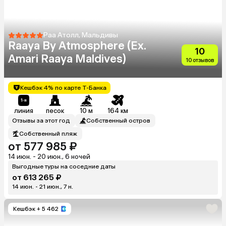
Раа Атолл, Мальдивы
Raaya By Atmosphere (Ex.
10
Amari Raaya Maldives)
10 отзывов
Кешбэк 4% по карте Т-Банка
линия
песок
10 м
164 км
Отзывы за этот год
Собственный остров
Собственный пляж
от 577 985 ₽
14 июн. - 20 июн., 6 ночей
Выгодные туры на соседние даты
от 613 265 ₽
14 июн. - 21 июн., 7 н.
Кешбэк
+ 5 462