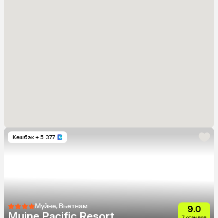
Кешбэк
+ 5 377
Муйне, Вьетнам
9.0
Muine Pacific Resort
7 отзывов