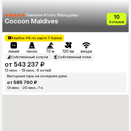
Лавиани Атолл, Мальдивы
10
Cocoon Maldives
9 отзывов
Кешбэк 4% по карте Т-Банка
линия
песок
70 м
120 км
везде
Собственный остров
Собственный пляж
от 543 237 ₽
13 июн. - 19 июн., 6 ночей
Выгодные туры на соседние даты
от 585 760 ₽
13 июн. - 20 июн., 7 н.