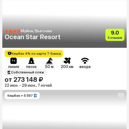
Муйне, Вьетнам
9.0
Ocean Star Resort
5 отзывов
Кешбэк 4% по карте Т-Банка
линия
песок
50 м
200 км
везде
Собственный пляж
от 273 148 ₽
22 июн. - 29 июн., 7 ночей
Кешбэк
+ 5 557