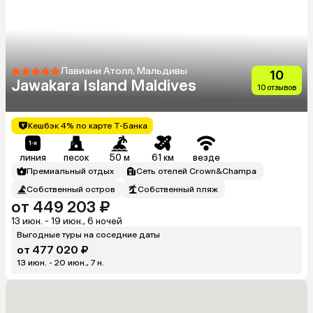
Лавиани Атолл, Мальдивы
10
Jawakara Island Maldives
10 отзывов
Кешбэк 4% по карте Т-Банка
линия
песок
50 м
61 км
везде
Премиальный отдых
Сеть отелей Crown&Champa
Собственный остров
Собственный пляж
от 449 203 ₽
13 июн. - 19 июн., 6 ночей
Выгодные туры на соседние даты
от 477 020 ₽
13 июн. - 20 июн., 7 н.