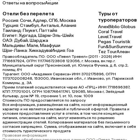
Ответы на вопросы
Акции
Отели без перелета
Туры от
туроператоров
Россия:
Сочи,
Адлер,
СПб,
Москва
Турция:
Стамбул,
Анталья,
Алания
Anex
Biblio Globus
Таиланд:
Пхукет,
Паттайя
Coral Travel
Египет:
Хургада,
Шарм-Эль-Шейх
Level.Travel
ОАЭ:
Дубай,
Шарджа
Pegas Touristik
Мальдивы:
Мале,
Маафуши
Fun&Sun
Sunmar
Шри-Ланка:
Хиккадува
Индия:
Гоа
Tez Tour
Алеан
Правообладатель ПО: ООО «Левел Тревел» (2011 - 2026) ИНН
7716697924, ОГРН 1117746723808 123056, г. Москва, вн.тер.г.
Муниципальный округ Пресненский, ул. Юлиуса Фучика, д.6, стр.2,
помещ.6Ч
Турагент: ООО «Академия Сервиса» ИНН 3702175896, ОГРН
1173702008248, 153000, Ивановская обл., г. Иваново, ул. Парижской
Коммуны, д. ЗА
Прием платежей осуществляется через АО «ПРЦ» ИНН 7718696387,
КПП 771701001, ОГРН 1087746411741, 129085, Москва г, Звёздный
бульвар, дом № 19, строение 1, эт. 10, пом. 1009
Стоимость ПО предоставляется по запросу
Вся информация, размещённая на сайте, носит информационный
характер и не является рекламой и публичной офертой. Правила и
условия предоставления услуг в отелях, в том числе концепция
питания, описанные на сайте, могут изменяться по решению
администрации отелей. Копирование материалов без письменного
согласия запрещено. Сумма, отображаемая на сайте, включает в себя
стоимость туристического продукта
Правовая информация
Политика обработки персональных данных ООО «Левел Тревел»