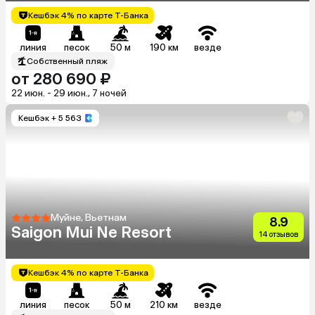
Кешбэк 4% по карте Т-Банка
линия
песок
50 м
190 км
везде
Собственный пляж
от 280 690 ₽
22 июн. - 29 июн., 7 ночей
Кешбэк
+ 5 563
Муйне, Вьетнам
8.9
Saigon Mui Ne Resort
14 отзывов
Кешбэк 4% по карте Т-Банка
линия
песок
50 м
210 км
везде