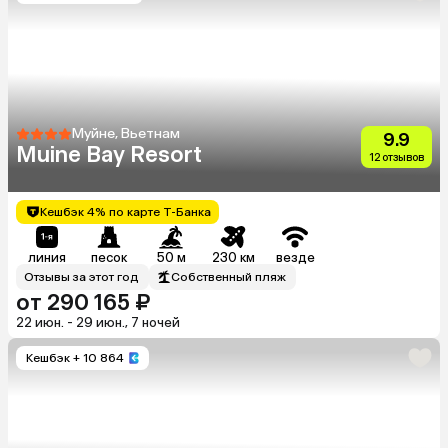
Муйне, Вьетнам
9.9
Muine Bay Resort
12 отзывов
Кешбэк 4% по карте Т-Банка
линия
песок
50 м
230 км
везде
Отзывы за этот год
Собственный пляж
от 290 165 ₽
22 июн. - 29 июн., 7 ночей
Кешбэк
+ 10 864