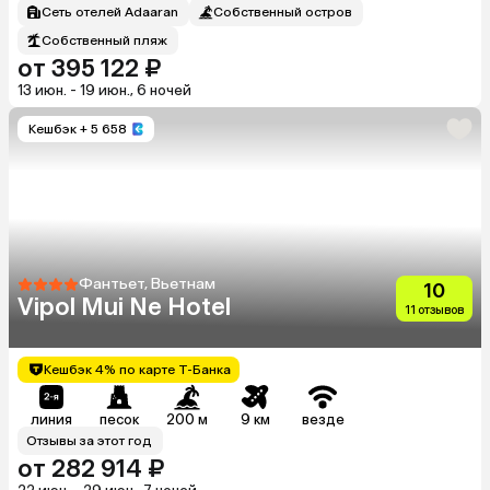
Сеть отелей Adaaran
Собственный остров
Собственный пляж
от 395 122 ₽
13 июн. - 19 июн., 6 ночей
Кешбэк
+ 5 658
Фантьет, Вьетнам
10
Vipol Mui Ne Hotel
11 отзывов
Кешбэк 4% по карте Т-Банка
линия
песок
200 м
9 км
везде
Отзывы за этот год
от 282 914 ₽