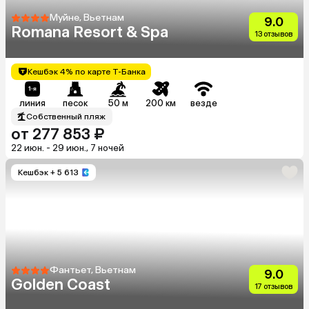
Муйне, Вьетнам
9.0
Romana Resort & Spa
13 отзывов
Кешбэк 4% по карте Т-Банка
линия
песок
50 м
200 км
везде
Собственный пляж
от 277 853 ₽
22 июн. - 29 июн., 7 ночей
Кешбэк
+ 5 613
Фантьет, Вьетнам
9.0
Golden Coast
17 отзывов