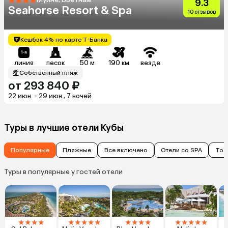
9.3
Seahorse Resort & Spa
10 отзывов
Кешбэк 4% по карте Т-Банка
линия
песок
50 м
190 км
везде
Собственный пляж
от 293 840 ₽
22 июн. - 29 июн., 7 ночей
Туры в лучшие отели Кубы
Популярные
Пляжные
Все включено
Отели со SPA
Тол
Туры в популярные у гостей отели
★
★
★
★
★
★
★
★
★
★
★
★
★
★
★
★
★
★