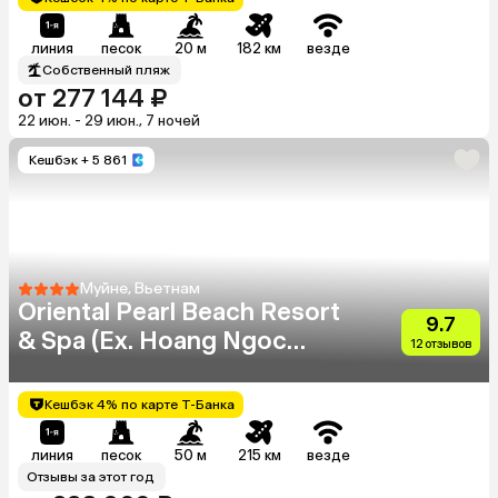
линия
песок
20 м
182 км
везде
Собственный пляж
от 277 144 ₽
22 июн. - 29 июн., 7 ночей
Кешбэк
+ 5 861
Муйне, Вьетнам
Oriental Pearl Beach Resort
9.7
& Spa (Ex. Hoang Ngoc
12 отзывов
Beach Resort)
Кешбэк 4% по карте Т-Банка
линия
песок
50 м
215 км
везде
Отзывы за этот год