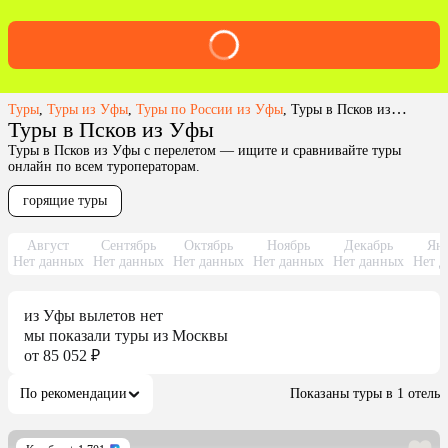
Туры
,
Туры из Уфы
,
Туры по России из Уфы
,
Туры в Псков из Уфы
Туры в Псков из Уфы
Туры в Псков из Уфы с перелетом — ищите и сравнивайте туры
онлайн по всем туроператорам.
горящие туры
Август
Сентябрь
Октябрь
Ноябрь
Декабрь
Янв
Нет данных
Нет данных
Нет данных
Нет данных
Нет данных
Нет д
из
Уфы
вылетов нет
мы показали туры
из
Москвы
от 85 052 ₽
По рекомендации
Показаны туры в 1 отель