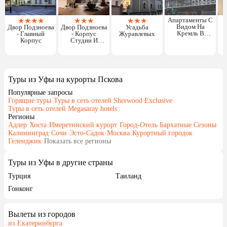
★
★
★
★
★
★
★
★
★
★
Апартаменты С
Видом На
Двор Подзноева
Двор Подзноева
Усадьба
Кремль В
- Главный
- Корпус
Журавлевых
Пскове
Корпус
Студии И
Апартаменты
Туры из Уфы на курорты Пскова
Популярные запросы
Горящие туры
·
Туры в сеть отелей Sherwood Exclusive
·
Туры в сеть отелей Megasaray hotels
Регионы
Адлер
·
Хоста
·
Имеретинский курорт
·
Город-Отель Бархатные Сезоны
·
Калининград
·
Сочи
·
Эсто-Садок
·
Москва
·
Курортный городок
·
Геленджик
·
Показать все регионы
Туры из Уфы в другие страны
Турция
Таиланд
Гонконг
Вылеты из городов
из Екатеринбурга