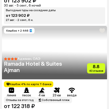
от 123 902 ₽
30 авг. - 5 сент., 6 ночей
Выгодные туры на соседние даты
от 123 902 ₽
27 авг. - 2 сент., 6 н.
Кешбэк
+ 2 446
Аджман, ОАЭ
Ramada Hotel & Suites
8.8
Ajman
40 отзывов
Кешбэк 4% по карте Т-Банка
линия
песок
4 км
23 км
везде
Отзывы за этот год
Собственный пляж
от 122 318 ₽