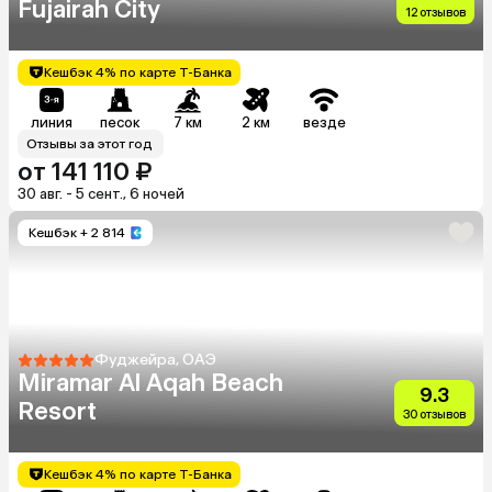
Fujairah City
12 отзывов
Кешбэк 4% по карте Т-Банка
линия
песок
7 км
2 км
везде
Отзывы за этот год
от 141 110 ₽
30 авг. - 5 сент., 6 ночей
Кешбэк
+ 2 814
Фуджейра, ОАЭ
Miramar Al Aqah Beach
9.3
Resort
30 отзывов
Кешбэк 4% по карте Т-Банка