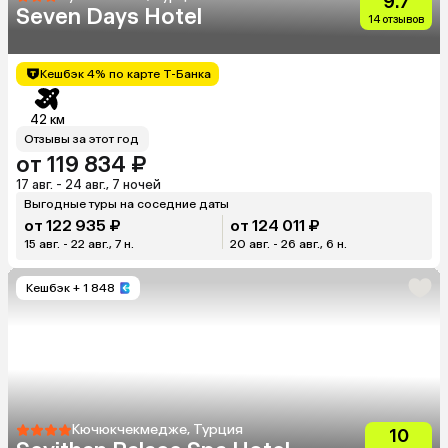
9.7
Seven Days Hotel
14 отзывов
Кешбэк 4% по карте Т-Банка
42 км
Отзывы за этот год
от 119 834 ₽
17 авг. - 24 авг., 7 ночей
Выгодные туры на соседние даты
от 122 935 ₽
от 124 011 ₽
15 авг. - 22 авг., 7 н.
20 авг. - 26 авг., 6 н.
Кешбэк
+ 1 848
Кючюкчекмедже, Турция
10