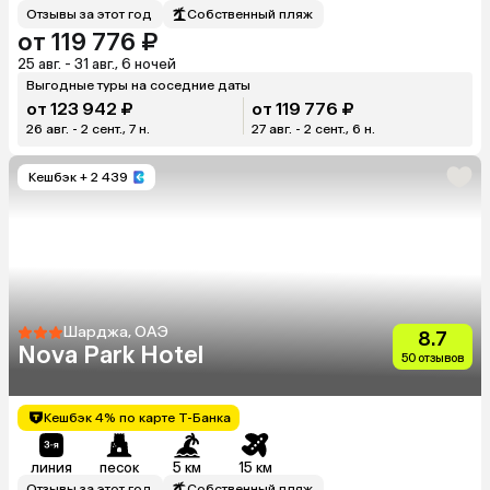
Отзывы за этот год
Собственный пляж
от 119 776 ₽
25 авг. - 31 авг., 6 ночей
Выгодные туры на соседние даты
от 123 942 ₽
от 119 776 ₽
26 авг. - 2 сент., 7 н.
27 авг. - 2 сент., 6 н.
Кешбэк
+ 2 439
Шарджа, ОАЭ
8.7
Nova Park Hotel
50 отзывов
Кешбэк 4% по карте Т-Банка
линия
песок
5 км
15 км
Отзывы за этот год
Собственный пляж