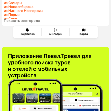
из Самары
из Новосибирска
из Нижнего Новгорода
из Перми
из Сочи
Показать все города
из Челябинска
Подписка
Фильтры
Карта
Приложение Левел.Тревел для
удобного поиска туров
и отелей с мобильных
устройств