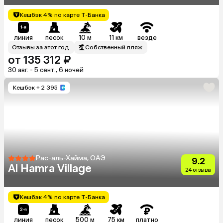
Кешбэк 4% по карте Т-Банка
линия
песок
10 м
11 км
везде
Отзывы за этот год
Собственный пляж
от 135 312 ₽
30 авг. - 5 сент., 6 ночей
Кешбэк
+ 2 395
Рас-аль-Хайма, ОАЭ
9.2
Al Hamra Village
24 отзыва
Кешбэк 4% по карте Т-Банка
линия
песок
500 м
75 км
платно