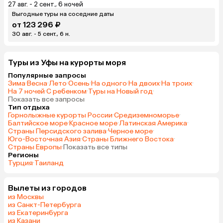
27 авг. - 2 сент., 6 ночей
Выгодные туры на соседние даты
от 123 296 ₽
30 авг. - 5 сент., 6 н.
Туры из Уфы на курорты моря
Популярные запросы
Зима
·
Весна
·
Лето
·
Осень
·
На одного
·
На двоих
·
На троих
·
На 7 ночей
·
С ребенком
·
Туры на Новый год
·
Показать все запросы
Тип отдыха
Горнолыжные курорты России
·
Средиземноморье
·
Балтийское море
·
Красное море
·
Латинская Америка
·
Страны Персидского залива
·
Черное море
·
Юго-Восточная Азия
·
Страны Ближнего Востока
·
Страны Европы
·
Показать все типы
Регионы
Турция
·
Таиланд
Вылеты из городов
из Москвы
из Санкт-Петербурга
из Екатеринбурга
из Казани