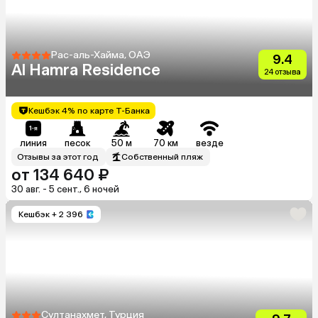
Рас-аль-Хайма, ОАЭ
9.4
Al Hamra Residence
24 отзыва
Кешбэк 4% по карте Т-Банка
линия
песок
50 м
70 км
везде
Отзывы за этот год
Собственный пляж
от 134 640 ₽
30 авг. - 5 сент., 6 ночей
Кешбэк
+ 2 396
Султанахмет, Турция