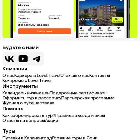
Будьте с нами
Компания
О нас
Карьера в Level.Travel
Отзывы о нас
Контакты
Ко-промо с Level.Travel
Инструменты
Календарь низких цен
Подарочные сертификаты
Оформить тур в рассрочку
Партнерская программа
Журнал о путешествиях
Помощь
Как забронировать тур?
Правила въезда и визы
Ответы на вопросы
Акции
Туры
Путевки в Калининград
Горящие туры в Сочи