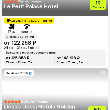
Фатих, Турция
10
Le Petit Palace Hotel
32 отзыва
Кешбэк 4% по карте Т-Банка
17 км
платно
Отзывы за этот год
от 122 258 ₽
24 авг. - 31 авг., 7 ночей
Выгодные туры на соседние даты
от 125 353 ₽
от 143 196 ₽
15 авг. - 22 авг., 7 н.
31 авг. - 7 сент., 7 н.
Кешбэк
+ 2 555
Бейоглу, Турция
Dosso Dossi Hotels Golden
9.0