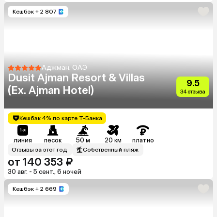
Кешбэк
+ 2 807
Аджман, ОАЭ
Dusit Ajman Resort & Villas
9.5
(Ex. Ajman Hotel)
34 отзыва
Кешбэк 4% по карте Т-Банка
линия
песок
50 м
20 км
платно
Отзывы за этот год
Собственный пляж
от 140 353 ₽
30 авг. - 5 сент., 6 ночей
Кешбэк
+ 2 669