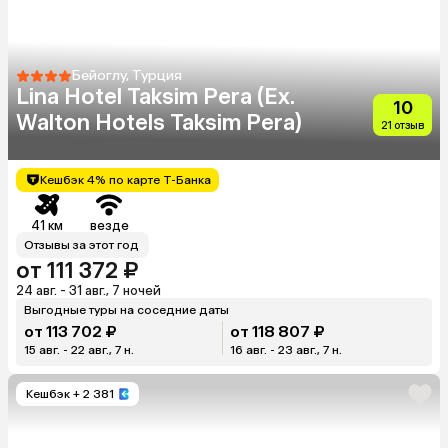
Бейоглу, Турция
Lina Hotel Taksim Pera (Ex.
10
Walton Hotels Taksim Pera)
21 отзыв
Кешбэк 4% по карте Т-Банка
41 км
везде
Отзывы за этот год
от 111 372 ₽
24 авг. - 31 авг., 7 ночей
Выгодные туры на соседние даты
от 113 702 ₽
от 118 807 ₽
15 авг. - 22 авг., 7 н.
16 авг. - 23 авг., 7 н.
Кешбэк
+ 2 381