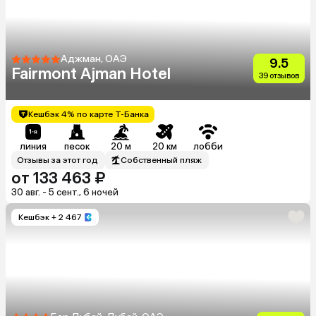
Аджман, ОАЭ
9.5
Fairmont Ajman Hotel
39 отзывов
Кешбэк 4% по карте Т-Банка
линия
песок
20 м
20 км
лобби
Отзывы за этот год
Собственный пляж
от 133 463 ₽
30 авг. - 5 сент., 6 ночей
Кешбэк
+ 2 467