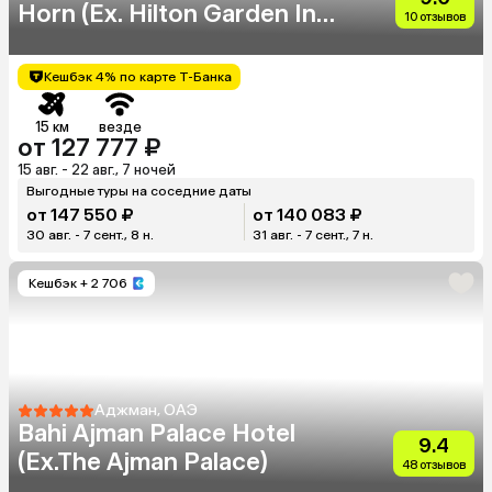
Horn (Eх. Hilton Garden Inn
10 отзывов
Golden Horn)
Кешбэк 4% по карте Т-Банка
15 км
везде
от 127 777 ₽
15 авг. - 22 авг., 7 ночей
Выгодные туры на соседние даты
от 147 550 ₽
от 140 083 ₽
30 авг. - 7 сент., 8 н.
31 авг. - 7 сент., 7 н.
Кешбэк
+ 2 706
Аджман, ОАЭ
Bahi Ajman Palace Hotel
9.4
(Ex.The Ajman Palace)
48 отзывов