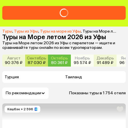
Туры
,
Туры из Уфы
,
Туры на море из Уфы
,
Туры на Море летом 2026 из Уфы
Туры на Море летом 2026 из Уфы
Туры на Море летом 2026 из Уфы с перелетом — ищите и
сравнивайте туры онлайн по всем туроператорам.
Август
Сентябрь
Октябрь
Ноябрь
Декабрь
Янв
90 376 ₽
87 030 ₽
80 361 ₽
95 574 ₽
91 489 ₽
96 9
Турция
Таиланд
По рекомендации
Показаны туры в 1 754 отеля
Кешбэк
+ 2 596