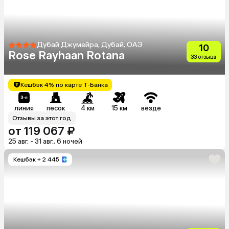
Дубай Джумейра, Дубай, ОАЭ
10
Rose Rayhaan Rotana
33 отзыва
Кешбэк 4% по карте Т-Банка
линия
песок
4 км
15 км
везде
Отзывы за этот год
от 119 067 ₽
25 авг. - 31 авг., 6 ночей
Кешбэк
+ 2 445