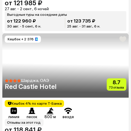
от 121 985 ₽
27 авг. - 2 сент., 6 ночей
Выгодные туры на соседние даты
от 122 960 ₽
от 123 735 ₽
30 авг. - 5 сент., 6 н.
25 авг. - 31 авг., 6 н.
Кешбэк
+ 2 376
Шарджа, ОАЭ
8.7
Red Castle Hotel
73 отзыва
Кешбэк 4% по карте Т-Банка
линия
песок
800 м
везде
Отзывы за этот год
от 118 841 ₽