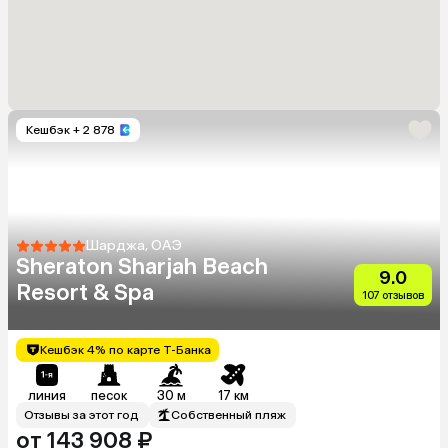
Кешбэк
+ 2 878
Шарджа, ОАЭ
Sheraton Sharjah Beach
9.0
Resort & Spa
107 отзывов
Кешбэк 4% по карте Т-Банка
линия
песок
30 м
17 км
Отзывы за этот год
Собственный пляж
от 143 908 ₽