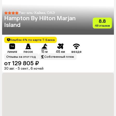
Рас-аль-Хайма, ОАЭ
Hampton By Hilton Marjan
8.8
Island
48 отзывов
Кешбэк 4% по карте Т-Банка
линия
песок
15 м
48 км
везде
Отзывы за этот год
Собственный пляж
от 129 805 ₽
30 авг. - 5 сент., 6 ночей