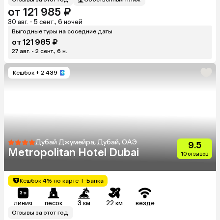
от 121 985 ₽
30 авг. - 5 сент., 6 ночей
Выгодные туры на соседние даты
от 121 985 ₽
27 авг. - 2 сент., 6 н.
Кешбэк
+ 2 439
Дубай Джумейра, Дубай, ОАЭ
9.5
Metropolitan Hotel Dubai
10 отзывов
Кешбэк 4% по карте Т-Банка
линия
песок
3 км
22 км
везде
Отзывы за этот год