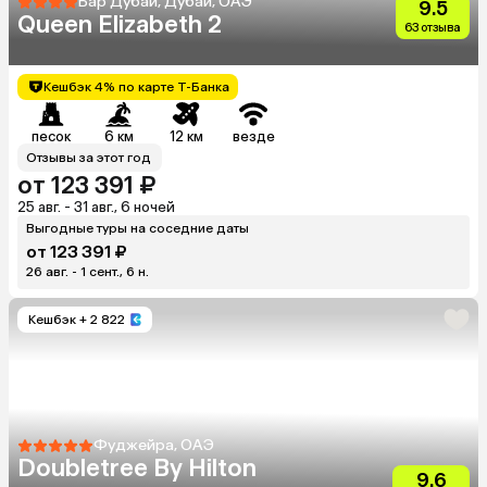
Бар Дубай, Дубай, ОАЭ
9.5
Queen Elizabeth 2
63 отзыва
Кешбэк 4% по карте Т-Банка
песок
6 км
12 км
везде
Отзывы за этот год
от 123 391 ₽
25 авг. - 31 авг., 6 ночей
Выгодные туры на соседние даты
от 123 391 ₽
26 авг. - 1 сент., 6 н.
Кешбэк
+ 2 822
Фуджейра, ОАЭ
Doubletree By Hilton
9.6