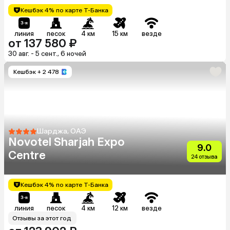
Кешбэк 4% по карте Т-Банка
линия
песок
4 км
15 км
везде
от 137 580 ₽
30 авг. - 5 сент., 6 ночей
Кешбэк
+ 2 478
Шарджа, ОАЭ
Novotel Sharjah Expo
9.0
Centre
24 отзыва
Кешбэк 4% по карте Т-Банка
линия
песок
4 км
12 км
везде
Отзывы за этот год