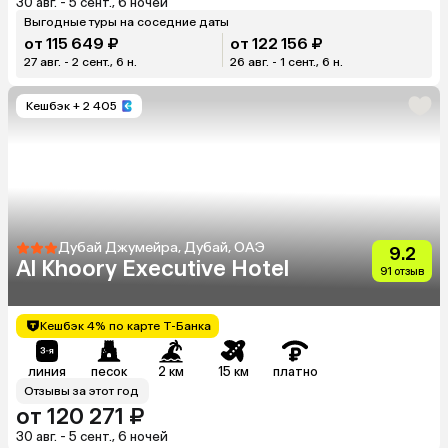
30 авг. - 5 сент., 6 ночей
Выгодные туры на соседние даты
от 115 649 ₽
от 122 156 ₽
27 авг. - 2 сент., 6 н.
26 авг. - 1 сент., 6 н.
Кешбэк
+ 2 405
Дубай Джумейра, Дубай, ОАЭ
9.2
Al Khoory Executive Hotel
91 отзыв
Кешбэк 4% по карте Т-Банка
линия
песок
2 км
15 км
платно
Отзывы за этот год
от 120 271 ₽
30 авг. - 5 сент., 6 ночей