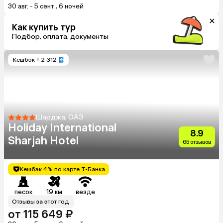
30 авг. - 5 сент., 6 ночей
Как купить тур
Подбор, оплата, документы
Кешбэк
+ 2 312
Шарджа, ОАЭ
Holiday International
8.9
Sharjah Hotel
65 отзывов
Кешбэк 4% по карте Т-Банка
песок
19 км
везде
Отзывы за этот год
от 115 649 ₽