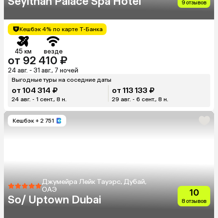
Seyithan Palace Spa Hotel
9 отзывов
Кешбэк 4% по карте Т-Банка
45 км
везде
от 92 410 ₽
24 авг. - 31 авг., 7 ночей
Выгодные туры на соседние даты
от 104 314 ₽
от 113 133 ₽
24 авг. - 1 сент., 8 н.
29 авг. - 6 сент., 8 н.
Кешбэк
+ 2 751
Джумейра Лейк Тауэрс, Дубай,
ОАЭ
10
So/ Uptown Dubai
8 отзывов