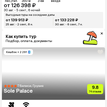
пес./гал.
350 м
3 км
везде
от 126 398 ₽
30 авг. - 5 сент., 6 ночей
Выгодные туры на соседние даты
от 139 913 ₽
от 133 228 ₽
25 авг. - 2 сент., 8 н.
30 авг. - 6 сент., 7 н.
Как купить тур
Подбор, оплата, документы
Кешбэк
+ 2 291
Тбилиси, Грузия
9.8
Sole Palace
74 отзыва