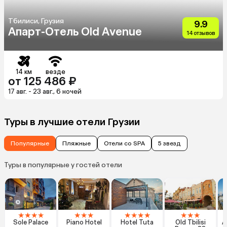
Тбилиси, Грузия
9.9
Апарт-Отель Old Avenue
14 отзывов
14 км
везде
от 125 486 ₽
17 авг. - 23 авг., 6 ночей
Туры в лучшие отели Грузии
Популярные
Пляжные
Отели со SPA
5 звезд
Туры в популярные у гостей отели
★
★
★
★
★
★
★
★
★
★
★
★
★
★
Sole Palace
Piano Hotel
Hotel Tuta
Old Tbilisi
А