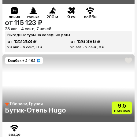
линия
галька
200 м
9 км
лобби
от 115 123 ₽
28 авг. - 4 сент., 7 ночей
Выгодные туры на соседние даты
от 122 253 ₽
от 126 386 ₽
29 авг. - 6 сент., 8 н.
25 авг. - 2 сент., 8 н.
Кешбэк
+ 2 462
Тбилиси, Грузия
9.5
Бутик-Отель Hugo
8 отзывов
везде