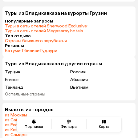
Туры из Владикавказа на курорты Грузии
Популярные запросы
Туры в сеть отелей Sherwood Exclusive
·
Туры в сеть отелей Megasaray hotels
Тип отдыха
Страны ближнего зарубежья
Регионы
Батуми
·
Тбилиси
·
Гудаури
Туры из Владикавказа в другие страны
Турция
Россия
Египет
Абхазия
Таиланд
Вьетнам
Остальные страны
ОАЭ
Мальдивы
Беларусь
Армения
Вылеты из городов
Шри-Ланка
Казахстан
из Москвы
Азербайджан
Узбекистан
из Санкт-Петербурга
из Екатеринбурга
Индия
Сербия
Подписка
Фильтры
Карта
из Казани
Катар
Киргизия
из Самары