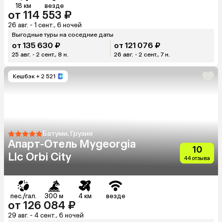
18 км
везде
от 114 553 ₽
26 авг. - 1 сент., 6 ночей
Выгодные туры на соседние даты
от 135 630 ₽
от 121 076 ₽
25 авг. - 2 сент., 8 н.
26 авг. - 2 сент., 7 н.
Кешбэк
+ 2 521
Батуми, Грузия
Апарт-Отель Mygeorgia
10
Llc Orbi City
44 отзыва
пес./гал.
300 м
4 км
везде
от 126 084 ₽
29 авг. - 4 сент., 6 ночей