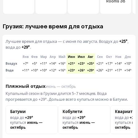
Rooms 38
B
Грузия: лучшее время для отдыха
Лучшее время для отдыха — с июня по августа. Воздух до
+25°
,
вода до
+29°
.
Янв
Фев
Мар
Апр
Май
Июн
Июл
Авг
Сен
Окт
Ноя
Дек
Воздух
+7°
+5°
+11°
+14°
+16°
+21°
+23°
+25°
+21°
+17°
+14°
+10°
Вода
+11°
+10°
+10°
+12°
+16°
+23°
+26°
+29°
+26°
+21°
+17°
+14°
Пляжный отдых
июнь — октябрь
Купальный сезон в Грузии длится 5–7 месяцев. Вода
прогревается до +29°. Дольше всего купаться можно в Батуми.
Батуми
Кобулети
Квариати
вода до
+29°
вода до
+29°
вода до
+28°
купаться
июнь —
купаться
июнь —
купаться
ию
октябрь
октябрь
октябрь