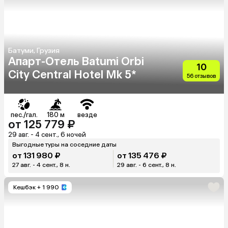
Батуми, Грузия
Апарт-Отель Batumi Orbi
10
City Сentral Hotel Mk 5*
56 отзывов
пес./гал.
180 м
везде
от 125 779 ₽
29 авг. - 4 сент., 6 ночей
Выгодные туры на соседние даты
от 131 980 ₽
от 135 476 ₽
27 авг. - 4 сент., 8 н.
29 авг. - 6 сент., 8 н.
Кешбэк
+ 1 990