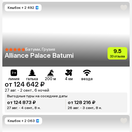
Кешбэк
+ 2 492
Батуми, Грузия
9.5
Alliance Palace Batumi
33 отзыва
линия
галька
200 м
4 км
везде
от 124 642 ₽
27 авг. - 2 сент., 6 ночей
Выгодные туры на соседние даты
от 124 873 ₽
от 128 216 ₽
27 авг. - 4 сент., 8 н.
26 авг. - 3 сент., 8 н.
Кешбэк
+ 2 063