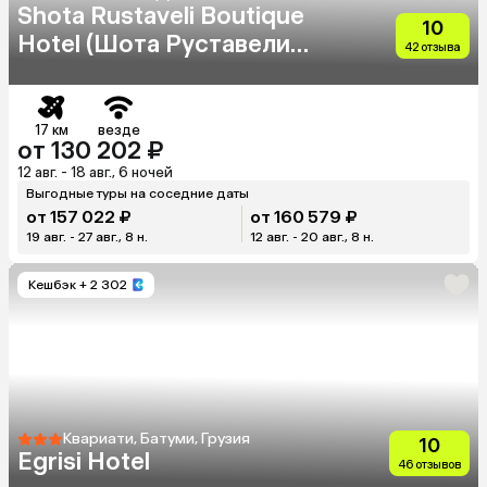
Shota Rustaveli Boutique
10
Hotel (Шота Руставели
42 отзыва
Бутик Отель)
17 км
везде
от 130 202 ₽
12 авг. - 18 авг., 6 ночей
Выгодные туры на соседние даты
от 157 022 ₽
от 160 579 ₽
19 авг. - 27 авг., 8 н.
12 авг. - 20 авг., 8 н.
Кешбэк
+ 2 302
Квариати, Батуми, Грузия
10
Egrisi Hotel
46 отзывов