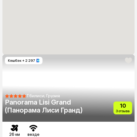
Кешбэк
+ 2 297
Тбилиси, Грузия
Panorama Lisi Grand
10
(Панорама Лиси Гранд)
3 отзыва
26 км
везде