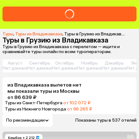
Туры
,
Туры из Владикавказа
,
Туры в Грузию из Владикавказа
Туры в Грузию из Владикавказа
Туры в Грузию из Владикавказа с перелетом — ищите и
сравнивайте туры онлайн по всем туроператорам.
Август
Сентябрь
Октябрь
Ноябрь
Декабрь
Янв
Нет данных
Нет данных
Нет данных
Нет данных
Нет данных
Нет д
из
Владикавказа
вылетов нет
мы показали туры
из
Москвы
от 86 639 ₽
Туры из Санкт-Петербурга
от 102 072 ₽
Туры из Нижнего Новгорода
от 96 265 ₽
По рекомендации
Показаны туры в 537 отелей
Кешбэк
+ 2 212