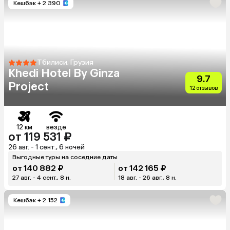
Кешбэк
+ 2 390
Тбилиси, Грузия
Khedi Hotel By Ginza
9.7
Project
12 отзывов
12 км
везде
от 119 531 ₽
26 авг. - 1 сент., 6 ночей
Выгодные туры на соседние даты
от 140 882 ₽
от 142 165 ₽
27 авг. - 4 сент., 8 н.
18 авг. - 26 авг., 8 н.
Кешбэк
+ 2 152