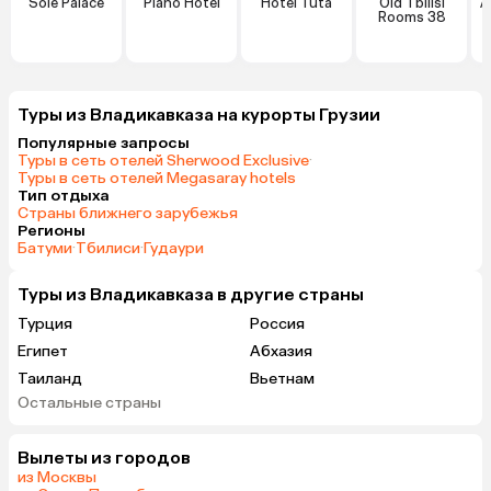
Sole Palace
Piano Hotel
Hotel Tuta
Old Tbilisi
А
Rooms 38
B
Туры из Владикавказа на курорты Грузии
Популярные запросы
Туры в сеть отелей Sherwood Exclusive
·
Туры в сеть отелей Megasaray hotels
Тип отдыха
Страны ближнего зарубежья
Регионы
Батуми
·
Тбилиси
·
Гудаури
Туры из Владикавказа в другие страны
Турция
Россия
Египет
Абхазия
Таиланд
Вьетнам
Остальные страны
ОАЭ
Мальдивы
Беларусь
Армения
Вылеты из городов
Шри-Ланка
Казахстан
из Москвы
Азербайджан
Узбекистан