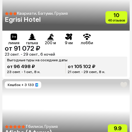
Квариати, Батуми, Грузия
10
Egrisi Hotel
46 отзывов
линия
галька
200 м
9 км
лобби
от 91 072 ₽
23 сент. - 29 сент., 6 ночей
Выгодные туры на соседние даты
от 96 498 ₽
от 105 102 ₽
23 сент. - 1 окт., 8 н.
21 сент. - 29 сент., 8 н.
Кешбэк
+ 3 133
Тбилиси, Грузия
9.9