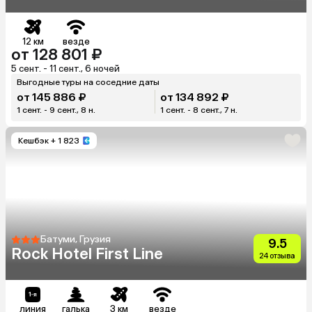
12 км
везде
от 128 801 ₽
5 сент. - 11 сент., 6 ночей
Выгодные туры на соседние даты
от 145 886 ₽
от 134 892 ₽
1 сент. - 9 сент., 8 н.
1 сент. - 8 сент., 7 н.
Кешбэк
+ 1 823
Батуми, Грузия
9.5
Rock Hotel First Line
24 отзыва
линия
галька
3 км
везде