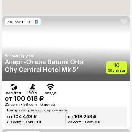
Кешбэк
+ 2 012
Батуми, Грузия
Апарт-Отель Batumi Orbi
10
City Сentral Hotel Mk 5*
56 отзывов
пес./гал.
180 м
везде
от 100 618 ₽
23 сент. - 29 сент., 6 ночей
Выгодные туры на соседние даты
от 104 448 ₽
от 108 253 ₽
30 сент. - 8 окт., 8 н.
23 сент. - 1 окт., 8 н.