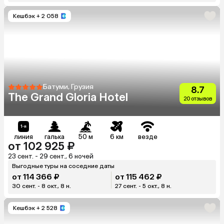
Кешбэк
+ 2 058
Батуми, Грузия
8.7
The Grand Gloria Hotel
20 отзывов
линия
галька
50 м
6 км
везде
от 102 925 ₽
23 сент. - 29 сент., 6 ночей
Выгодные туры на соседние даты
от 114 366 ₽
от 115 462 ₽
30 сент. - 8 окт., 8 н.
27 сент. - 5 окт., 8 н.
Кешбэк
+ 2 528