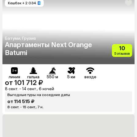
Кешбэк
+ 2 034
Батуми, Грузия
Апартаменты Next Orange
10
Batumi
5 отзывов
линия
галька
550 м
5 км
везде
от 101 712 ₽
8 сент. - 14 сент., 6 ночей
Выгодные туры на соседние даты
от 114 515 ₽
8 сент. - 15 сент., 7 н.