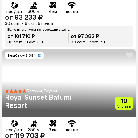
пес./гал.
300 м
4 км
везде
от 93 233 ₽
30 сент. - 6 окт., 6 ночей
Выгодные туры на соседние даты
от 101 710 ₽
от 97 382 ₽
30 сент. - 8 окт., 8 н.
30 сент. - 7 окт., 7 н.
Кешбэк
+ 2 394
Батуми, Грузия
Royal Sunset Batumi
10
Resort
31 отзыв
пес./гал.
350 м
3 км
везде
от 119 703 ₽