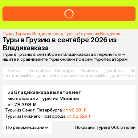
Туры
,
Туры из Владикавказа
,
Туры в Грузию из Владикавказа
,
Ту
Туры в Грузию в сентябре 2026 из
Владикавказа
Туры в Грузию в сентябре из Владикавказа с перелетом —
ищите и сравнивайте туры онлайн по всем туроператорам.
Август
Сентябрь
Октябрь
Ноябрь
Декабрь
Янв
Нет данных
Нет данных
Нет данных
Нет данных
Нет данных
Нет д
из
Владикавказа
вылетов нет
мы показали туры
из
Москвы
от 78 398 ₽
Туры из Санкт-Петербурга
от 98 381 ₽
Туры из Нижнего Новгорода
от 82 529 ₽
По рекомендации
Показаны туры в 666 отелей