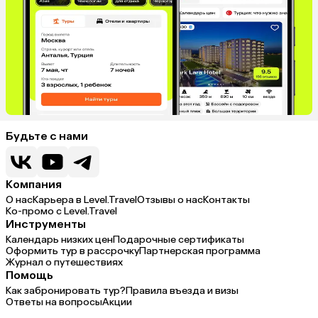
Будьте с нами
Компания
О нас
Карьера в Level.Travel
Отзывы о нас
Контакты
Ко-промо с Level.Travel
Инструменты
Календарь низких цен
Подарочные сертификаты
Оформить тур в рассрочку
Партнерская программа
Журнал о путешествиях
Помощь
Как забронировать тур?
Правила въезда и визы
Ответы на вопросы
Акции