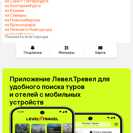
из Санкт-Петербурга
из Екатеринбурга
Индия
Сербия
из Казани
Катар
Киргизия
из Самары
из Новосибирска
Гонконг
Венесуэла
из Краснодара
Саудовская Аравия
Куба
из Нижнего Новгорода
из Челябинска
Таджикистан
Венгрия
Показать все города
из Тюмени
Подписка
Фильтры
Карта
Приложение Левел.Тревел для
удобного поиска туров
и отелей с мобильных
устройств