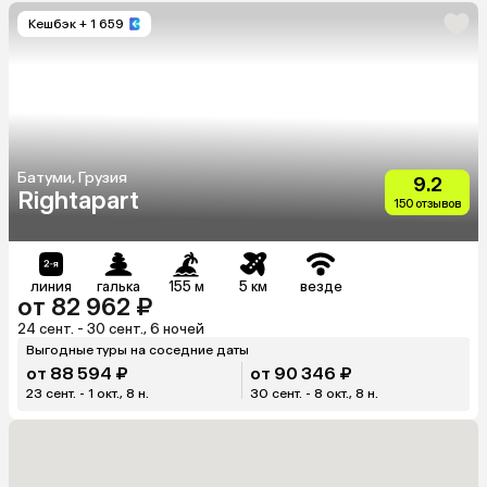
Кешбэк
+ 1 659
Батуми, Грузия
9.2
Rightapart
150 отзывов
линия
галька
155 м
5 км
везде
от 82 962 ₽
24 сент. - 30 сент., 6 ночей
Выгодные туры на соседние даты
от 88 594 ₽
от 90 346 ₽
23 сент. - 1 окт., 8 н.
30 сент. - 8 окт., 8 н.