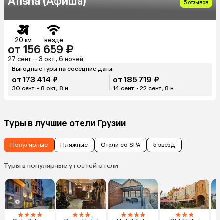
Afisha (Афиша)
5 отзывов
20 км
везде
от 156 659 ₽
27 сент. - 3 окт., 6 ночей
Выгодные туры на соседние даты
от 173 414 ₽
от 185 719 ₽
30 сент. - 8 окт., 8 н.
14 сент. - 22 сент., 8 н.
Туры в лучшие отели Грузии
Популярные
Пляжные
Отели со SPA
5 звезд
Туры в популярные у гостей отели
★
★
★
★
★
★
★
★
★
★
★
★
★
★