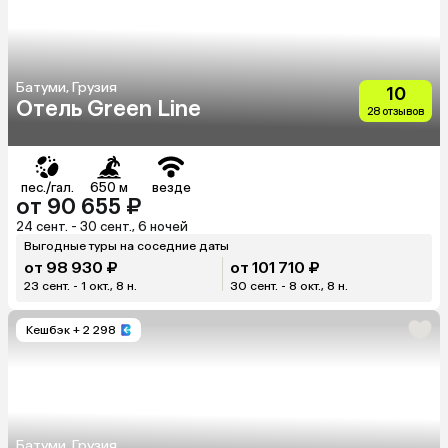
Батуми, Грузия
10
Отель Green Line
28 отзывов
пес./гал.
650 м
везде
от 90 655 ₽
24 сент. - 30 сент., 6 ночей
Выгодные туры на соседние даты
от 98 930 ₽
от 101 710 ₽
23 сент. - 1 окт., 8 н.
30 сент. - 8 окт., 8 н.
Кешбэк
+ 2 298
Батуми, Грузия