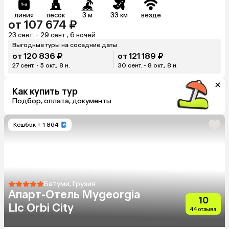
линия
песок
3 м
33 км
везде
от 107 674 ₽
23 сент. - 29 сент., 6 ночей
Выгодные туры на соседние даты
от 120 836 ₽
от 121 189 ₽
27 сент. - 5 окт., 8 н.
30 сент. - 8 окт., 8 н.
Как купить тур
Подбор, оплата, документы
Кешбэк
+ 1 864
Батуми, Грузия
Апарт-Отель Mygeorgia
10
Llc Orbi City
44 отзыва