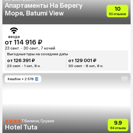
Апартаменты На Берегу
10
Моря, Batumi View
50 отзывов
везде
от 114 916 ₽
23 сент. - 30 сент., 7 ночей
Выгодные туры на соседние даты
от 126 391 ₽
от 129 001 ₽
23 сент. - 1 окт., 8 н.
30 сент. - 8 окт., 8 н.
Кешбэк
+ 2 576
Тбилиси, Грузия
9.9
Hotel Tuta
84 отзыва