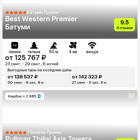
Батуми, Грузия
Best Western Premier
9.5
Батуми
8 отзывов
линия
галька
50 м
4 км
везде
от 125 767 ₽
23 сент. - 29 сент., 6 ночей
Выгодные туры на соседние даты
от 138 537 ₽
от 142 323 ₽
30 сент. - 8 окт., 8 н.
27 сент. - 5 окт., 8 н.
Кешбэк
+ 2 885
Тбилиси, Грузия
Pullman Tbilisi Axis Towers