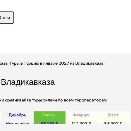
Отели
каза
,
Туры в Турцию в январе 2027 из Владикавказа
з Владикавказа
е и сравнивайте туры онлайн по всем туроператорам.
Декабрь
Январь
Февраль
Март
Нет данных
68 235 ₽
142 393 ₽
84 307 ₽