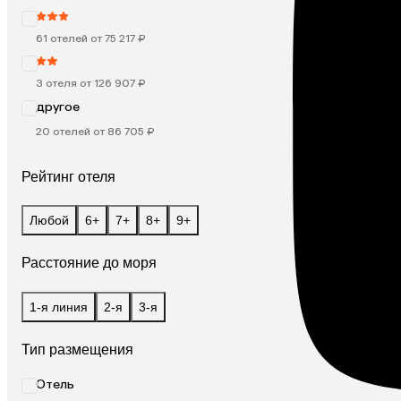
61 отелей от 75 217 ₽
3 отеля от 126 907 ₽
другое
20 отелей от 86 705 ₽
Рейтинг отеля
Любой
6+
7+
8+
9+
Расстояние до моря
1-я линия
2-я
3-я
Тип размещения
Отель