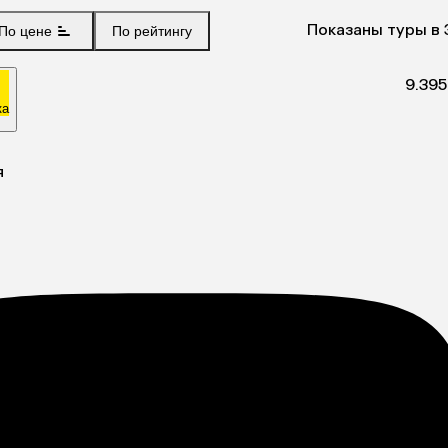
Показаны туры в 
По цене
По рейтингу
9.3
95
ка
я