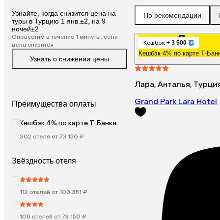
Узнайте, когда снизится цена на
По рекомендации
туры в Турцию 1 янв.±2, на 9
ночей±2
Оповестим в течение 1 минуты, если
Кешбэк
+ 3 500
цена снизится
Кешбэк 4% по карте Т-Бан
Узнать о снижении цены
Лара, Анталья, Турци
Grand Park Lara Hotel
Преимущества оплаты
Кешбэк 4% по карте Т-Банка
302 отеля от 73 150 ₽
Звёздность отеля
112 отелей от 103 351 ₽
106 отелей от 73 150 ₽