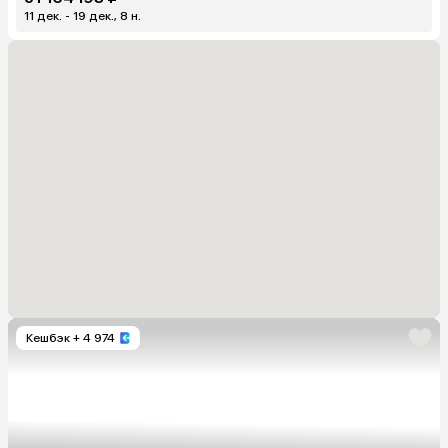
11 дек. - 19 дек., 8 н.
Кешбэк
+ 4 974