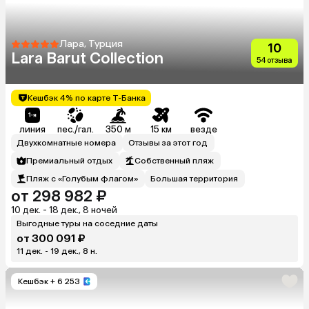
Лара, Турция
10
Lara Barut Collection
54 отзыва
Кешбэк 4% по карте Т-Банка
линия
пес./гал.
350 м
15 км
везде
Двухкомнатные номера
Отзывы за этот год
Премиальный отдых
Собственный пляж
Пляж с «Голубым флагом»
Большая территория
от 298 982 ₽
10 дек. - 18 дек., 8 ночей
Выгодные туры на соседние даты
от 300 091 ₽
11 дек. - 19 дек., 8 н.
Кешбэк
+ 6 253