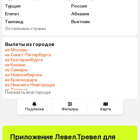
Турция
Россия
Египет
Абхазия
Таиланд
Вьетнам
Остальные страны
ОАЭ
Мальдивы
Грузия
Беларусь
Вылеты из городов
Армения
Шри-Ланка
из Москвы
Казахстан
Азербайджан
из Санкт-Петербурга
из Екатеринбурга
Индия
Сербия
из Казани
Катар
Киргизия
из Самары
из Новосибирска
Гонконг
Венесуэла
из Краснодара
Саудовская Аравия
Куба
из Нижнего Новгорода
из Тюмени
Таджикистан
Венгрия
Показать все города
из Челябинска
Подписка
Фильтры
Карта
Приложение Левел.Тревел для