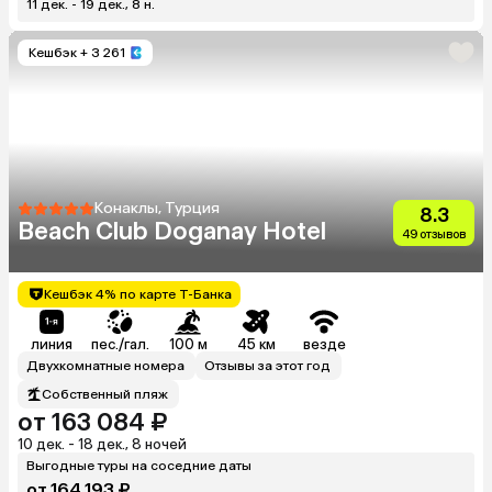
11 дек. - 19 дек., 8 н.
Кешбэк
+ 3 261
Конаклы, Турция
8.3
Beach Club Doganay Hotel
49 отзывов
Кешбэк 4% по карте Т-Банка
линия
пес./гал.
100 м
45 км
везде
Двухкомнатные номера
Отзывы за этот год
Собственный пляж
от 163 084 ₽
10 дек. - 18 дек., 8 ночей
Выгодные туры на соседние даты
от 164 193 ₽