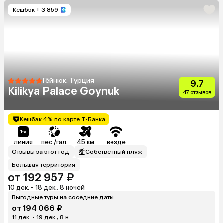
Кешбэк
+ 3 859
Гёйнюк, Турция
9.7
Kilikya Palace Goynuk
47 отзывов
Кешбэк 4% по карте Т-Банка
линия
пес./гал.
45 км
везде
Отзывы за этот год
Собственный пляж
Большая территория
от 192 957 ₽
10 дек. - 18 дек., 8 ночей
Выгодные туры на соседние даты
от 194 066 ₽
11 дек. - 19 дек., 8 н.