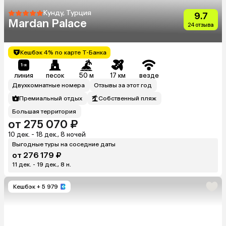
Кунду, Турция
9.7
Mardan Palace
24 отзыва
Кешбэк 4% по карте Т-Банка
линия
песок
50 м
17 км
везде
Двухкомнатные номера
Отзывы за этот год
Премиальный отдых
Собственный пляж
Большая территория
от 275 070 ₽
10 дек. - 18 дек., 8 ночей
Выгодные туры на соседние даты
от 276 179 ₽
11 дек. - 19 дек., 8 н.
Кешбэк
+ 5 979