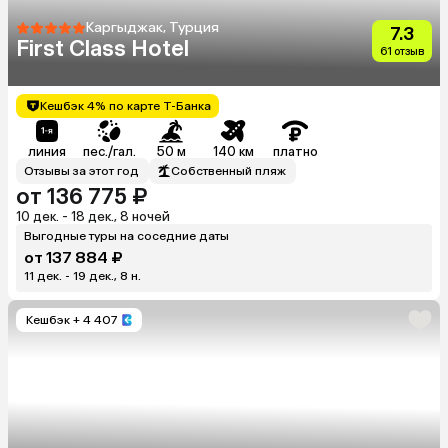
Каргыджак, Турция
7.3
First Class Hotel
61 отзыв
Кешбэк 4% по карте Т-Банка
линия
пес./гал.
50 м
140 км
платно
Отзывы за этот год
Собственный пляж
от 136 775 ₽
10 дек. - 18 дек., 8 ночей
Выгодные туры на соседние даты
от 137 884 ₽
11 дек. - 19 дек., 8 н.
Кешбэк
+ 4 407