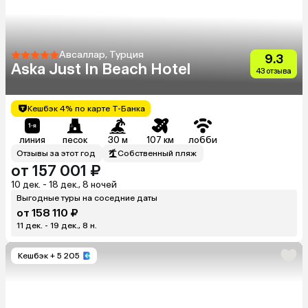
Авсаллар, Турция
9.3
Aska Just In Beach Hotel
43 отзыва
Кешбэк 4% по карте Т-Банка
линия
песок
30 м
107 км
лобби
Отзывы за этот год
Собственный пляж
от 157 001 ₽
10 дек. - 18 дек., 8 ночей
Выгодные туры на соседние даты
от 158 110 ₽
11 дек. - 19 дек., 8 н.
Кешбэк
+ 5 205