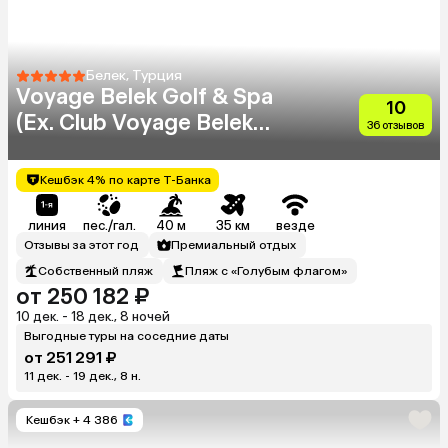
Белек, Турция
Voyage Belek Golf & Spa
10
(Ex. Club Voyage Belek
36 отзывов
Select)
Кешбэк 4% по карте Т-Банка
линия
пес./гал.
40 м
35 км
везде
Отзывы за этот год
Премиальный отдых
Собственный пляж
Пляж с «Голубым флагом»
от 250 182 ₽
10 дек. - 18 дек., 8 ночей
Выгодные туры на соседние даты
от 251 291 ₽
11 дек. - 19 дек., 8 н.
Кешбэк
+ 4 386