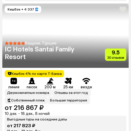
Кешбэк
+ 4 337
Кадрие, Турция
IC Hotels Santai Family
9.5
Resort
30 отзывов
Кешбэк 4% по карте Т-Банка
линия
песок
200 м
25 км
везде
Двухкомнатные номера
Отзывы за этот год
Собственный пляж
Большая территория
от 216 867 ₽
10 дек. - 18 дек., 8 ночей
Выгодные туры на соседние даты
от 217 823 ₽
11 дек. - 19 дек., 8 н.