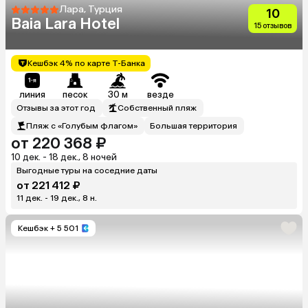
Лара, Турция
10
Baia Lara Hotel
15 отзывов
Кешбэк 4% по карте Т-Банка
линия
песок
30 м
везде
Отзывы за этот год
Собственный пляж
Пляж с «Голубым флагом»
Большая территория
от 220 368 ₽
10 дек. - 18 дек., 8 ночей
Выгодные туры на соседние даты
от 221 412 ₽
11 дек. - 19 дек., 8 н.
Кешбэк
+ 5 501