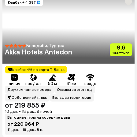
Кешбэк
+ 4 397
Бельдиби, Турция
9.6
Akka Hotels Antedon
143 отзыва
Кешбэк 4% по карте Т-Банка
линия
пес./гал.
50 м
41 км
везде
Двухкомнатные номера
Отзывы за этот год
Собственный пляж
Большая территория
от 219 855 ₽
10 дек. - 18 дек., 8 ночей
Выгодные туры на соседние даты
от 220 964 ₽
11 дек. - 19 дек., 8 н.