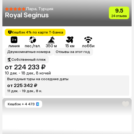
Лара, Турция
9.5
Royal Seginus
24 отзыва
Кешбэк 4% по карте Т-Банка
линия
пес./гал.
350 м
15 км
лобби
Двухкомнатные номера
Отзывы за этот год
Собственный пляж
от 224 233 ₽
10 дек. - 18 дек., 8 ночей
Выгодные туры на соседние даты
от 225 342 ₽
11 дек. - 19 дек., 8 н.
Кешбэк
+ 4 473