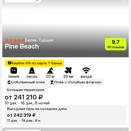
Белек, Турция
9.7
Pine Beach
65 отзывов
Кешбэк 4% по карте Т-Банка
линия
песок
20 м
33 км
везде
Собственный пляж
Пляж с «Голубым флагом»
Большая территория
от 241 210 ₽
10 дек. - 18 дек., 8 ночей
Выгодные туры на соседние даты
от 242 319 ₽
11 дек. - 19 дек., 8 н.