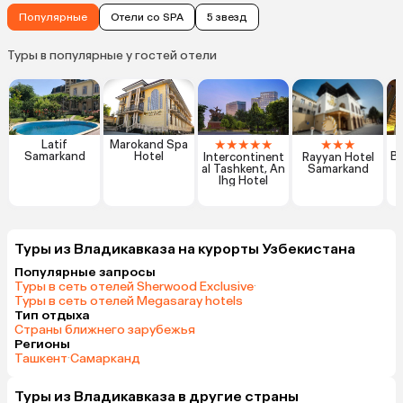
Популярные
Отели со SPA
5 звезд
Туры в популярные у гостей отели
★
★
★
★
★
★
★
★
Latif
Marokand Spa
Samarkand
Hotel
Bo
Intercontinent
Rayyan Hotel
al Tashkent, An
Samarkand
Ihg Hotel
Туры из Владикавказа на курорты Узбекистана
Популярные запросы
Туры в сеть отелей Sherwood Exclusive
·
Туры в сеть отелей Megasaray hotels
Тип отдыха
Страны ближнего зарубежья
Регионы
Ташкент
·
Самарканд
Туры из Владикавказа в другие страны