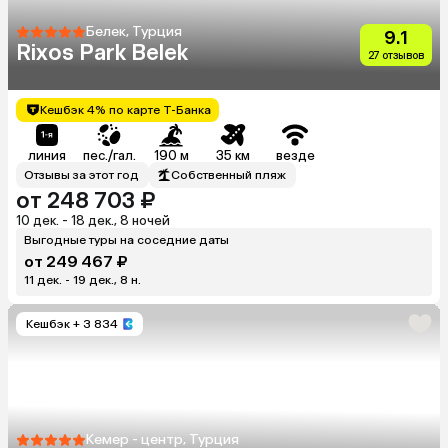
Белек, Турция
9.1
Rixos Park Belek
27 отзывов
Кешбэк 4% по карте Т-Банка
линия
пес./гал.
190 м
35 км
везде
Отзывы за этот год
Собственный пляж
от 248 703 ₽
10 дек. - 18 дек., 8 ночей
Выгодные туры на соседние даты
от 249 467 ₽
11 дек. - 19 дек., 8 н.
Кешбэк
+ 3 834
Кемер - центр, Турция