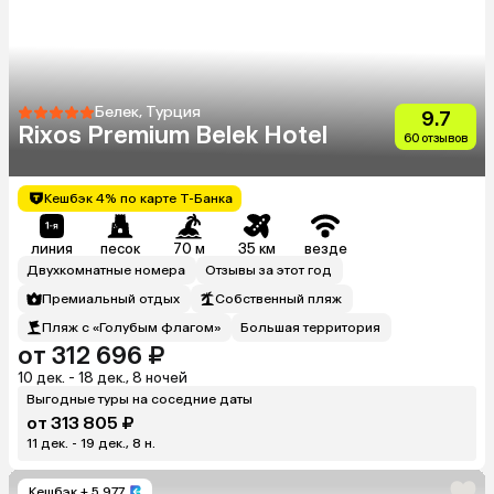
Белек, Турция
9.7
Rixos Premium Belek Hotel
60 отзывов
Кешбэк 4% по карте Т-Банка
линия
песок
70 м
35 км
везде
Двухкомнатные номера
Отзывы за этот год
Премиальный отдых
Собственный пляж
Пляж с «Голубым флагом»
Большая территория
от 312 696 ₽
10 дек. - 18 дек., 8 ночей
Выгодные туры на соседние даты
от 313 805 ₽
11 дек. - 19 дек., 8 н.
Кешбэк
+ 5 977