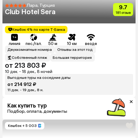
Лара, Турция
9.7
Club Hotel Sera
181 отзыв
Кешбэк 4% по карте Т-Банка
линия
пес./гал.
50 м
10 км
везде
Двухкомнатные номера
Отзывы за этот год
Собственный пляж
Большая территория
от 213 803 ₽
10 дек. - 18 дек., 8 ночей
Выгодные туры на соседние даты
от 214 912 ₽
11 дек. - 19 дек., 8 н.
Как купить тур
Подбор, оплата, документы
Кешбэк
+ 5 003