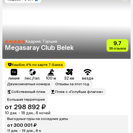
Кадрие, Турция
9.7
Megasaray Club Belek
38 отзывов
Кешбэк 4% по карте Т-Банка
линия
пес./гал.
100 м
32 км
везде
Двухкомнатные номера
Отзывы за этот год
Собственный пляж
Пляж с «Голубым флагом»
Большая территория
от 298 892 ₽
10 дек. - 18 дек., 8 ночей
Выгодные туры на соседние даты
от 300 001 ₽
11 дек. - 19 дек., 8 н.