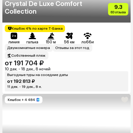
Crystal De Luxe Comfort
9.3
Collection
83 отзыва
Кешбэк 4% по карте Т-Банка
линия
галька
150 м
56 км
лобби
Двухкомнатные номера
Отзывы за этот год
Собственный пляж
от 191 704 ₽
10 дек. - 18 дек., 8 ночей
Выгодные туры на соседние даты
от 192 813 ₽
11 дек. - 19 дек., 8 н.
Кешбэк
+ 4 484