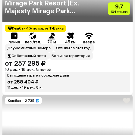
Mirage Park Resort (Ex.
9.7
Majesty Mirage Park
104 отзыва
Resort)
Кешбэк 4% по карте Т-Банка
линия
пес./гал.
70 м
45 км
везде
Двухкомнатные номера
Отзывы за этот год
Собственный пляж
Большая территория
от 257 295 ₽
10 дек. - 18 дек., 8 ночей
Выгодные туры на соседние даты
от 258 404 ₽
11 дек. - 19 дек., 8 н.
Кешбэк
+ 2 735