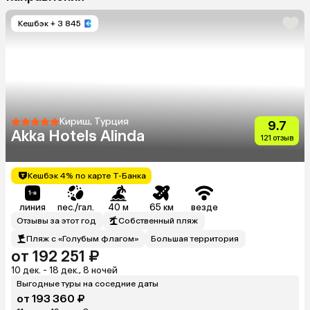
Кешбэк
+ 3 845
Кириш, Турция
9.7
Akka Hotels Alinda
121 отзыв
Кешбэк 4% по карте Т-Банка
линия
пес./гал.
40 м
65 км
везде
Отзывы за этот год
Собственный пляж
Пляж с «Голубым флагом»
Большая территория
от 192 251 ₽
10 дек. - 18 дек., 8 ночей
Выгодные туры на соседние даты
от 193 360 ₽