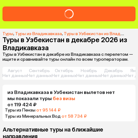
Туры
,
Туры из Владикавказа
,
Туры в Узбекистан из Владикавказа
Туры в Узбекистан в декабре 2026 из
Владикавказа
Туры в Узбекистан в декабре из Владикавказа с перелетом —
ищите и сравнивайте туры онлайн по всем туроператорам.
Август
Сентябрь
Октябрь
Ноябрь
Декабрь
Янв
Нет данных
Нет данных
Нет данных
Нет данных
Нет данных
Нет д
из
Владикавказа
в Узбекистан
вылетов нет
мы показали туры
без визы
от 119 424 ₽
Туры из Пензы
от 95 144 ₽
Туры из Минеральных Вод
от 58 734 ₽
Альтернативные туры на ближайшие
направления