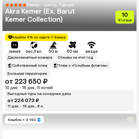
Кемер - центр, Турция
Akra Kemer (Ex. Barut
10
Kemer Collection)
41 отзыв
Кешбэк 4% по карте Т-Банка
линия
пес./гал.
50 м
60 км
везде
Двухкомнатные номера
Отзывы за этот год
Собственный пляж
Пляж с «Голубым флагом»
Большая территория
от 223 650 ₽
10 дек. - 18 дек., 8 ночей
Выгодные туры на соседние даты
от 224 073 ₽
11 дек. - 19 дек., 8 н.
Кешбэк
+ 3 140