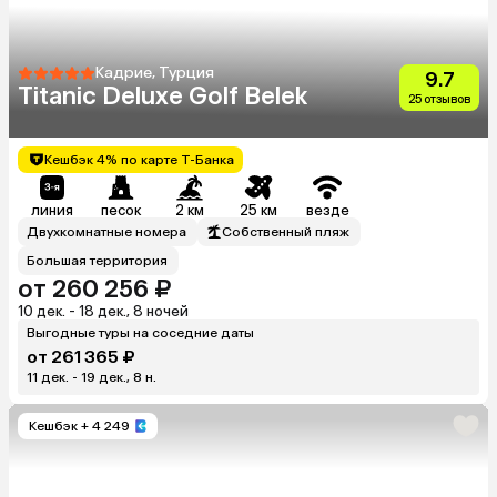
Кадрие, Турция
9.7
Titanic Deluxe Golf Belek
25 отзывов
Кешбэк 4% по карте Т-Банка
линия
песок
2 км
25 км
везде
Двухкомнатные номера
Собственный пляж
Большая территория
от 260 256 ₽
10 дек. - 18 дек., 8 ночей
Выгодные туры на соседние даты
от 261 365 ₽
11 дек. - 19 дек., 8 н.
Кешбэк
+ 4 249