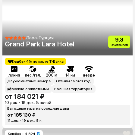
Лара, Турция
9.3
Grand Park Lara Hotel
95 отзывов
Кешбэк 4% по карте Т-Банка
линия
пес./гал.
200 м
14 км
везде
Двухкомнатные номера
Отзывы за этот год
Можно с животными
Большая территория
от 184 021 ₽
10 дек. - 18 дек., 8 ночей
Выгодные туры на соседние даты
от 185 130 ₽
11 дек. - 19 дек., 8 н.
Кешбэк
+ 4 824