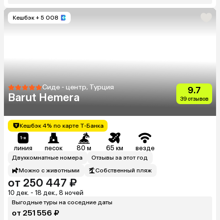
Кешбэк
+ 5 008
Сиде - центр, Турция
9.7
Barut Hemera
39 отзывов
Кешбэк 4% по карте Т-Банка
линия
песок
80 м
65 км
везде
Двухкомнатные номера
Отзывы за этот год
Можно с животными
Собственный пляж
от 250 447 ₽
10 дек. - 18 дек., 8 ночей
Выгодные туры на соседние даты
от 251 556 ₽