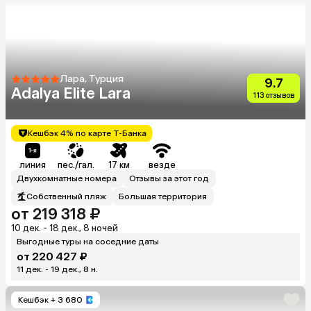
Лара, Турция
9.7
Adalya Elite Lara
113 отзывов
Кешбэк 4% по карте Т-Банка
линия
пес./гал.
17 км
везде
Двухкомнатные номера
Отзывы за этот год
Собственный пляж
Большая территория
от 219 318 ₽
10 дек. - 18 дек., 8 ночей
Выгодные туры на соседние даты
от 220 427 ₽
11 дек. - 19 дек., 8 н.
Кешбэк
+ 3 680