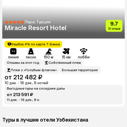
Лара, Турция
9.7
Miracle Resort Hotel
31 отзыв
Кешбэк 4% по карте Т-Банка
линия
песок
150 м
15 км
лобби
Отзывы за этот год
Собственный пляж
Пляж с «Голубым флагом»
Большая территория
от 212 482 ₽
10 дек. - 18 дек., 8 ночей
Выгодные туры на соседние даты
от 213 591 ₽
11 дек. - 19 дек., 8 н.
Туры в лучшие отели Узбекистана