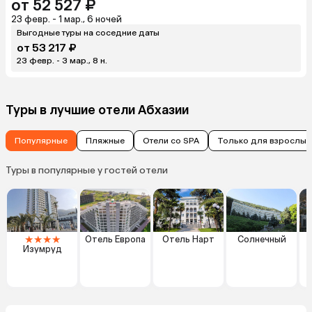
от 52 527 ₽
23 февр. - 1 мар., 6 ночей
Выгодные туры на соседние даты
от 53 217 ₽
23 февр. - 3 мар., 8 н.
Туры в лучшие отели Абхазии
Популярные
Пляжные
Отели со SPA
Только для взрослых
Туры в популярные у гостей отели
★
★
★
★
Отель Европа
Отель Нарт
Солнечный
Изумруд
Г