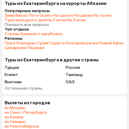
Туры из Екатеринбурга на курорты Абхазии
Популярные запросы
Зима
·
Весна
·
Лето
·
Осень
·
На одного
·
На двоих
·
На троих
·
Туры выходного дня
·
На 2 ночи
·
На 3 ночи
·
Показать все запросы
Тип отдыха
Страны ближнего зарубежья
Регионы
Гагра
·
Алахадзы
·
Сухум
·
Гудаута
·
Холодная речка
·
Новый Афон
·
Цандрыпш
·
Пицунда
Туры из Екатеринбурга в другие страны
Турция
Россия
Египет
Таиланд
Вьетнам
ОАЭ
Остальные страны
Мальдивы
Шри-Ланка
Индия
Гонконг
Вылеты из городов
Саудовская Аравия
из Москвы
из Санкт-Петербурга
из Казани
из Самары
из Новосибирска