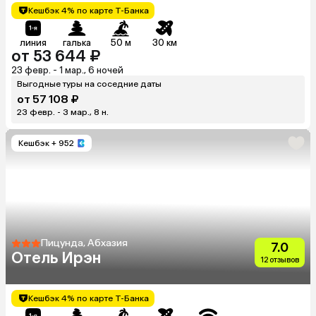
Кешбэк 4% по карте Т-Банка
линия
галька
50 м
30 км
от 53 644 ₽
23 февр. - 1 мар., 6 ночей
Выгодные туры на соседние даты
от 57 108 ₽
23 февр. - 3 мар., 8 н.
Кешбэк
+ 952
Пицунда, Абхазия
7.0
Отель Ирэн
12 отзывов
Кешбэк 4% по карте Т-Банка