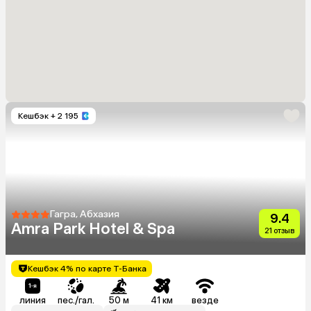
Кешбэк
+ 2 195
Гагра, Абхазия
9.4
Amra Park Hotel & Spa
21 отзыв
Кешбэк 4% по карте Т-Банка
линия
пес./гал.
50 м
41 км
везде