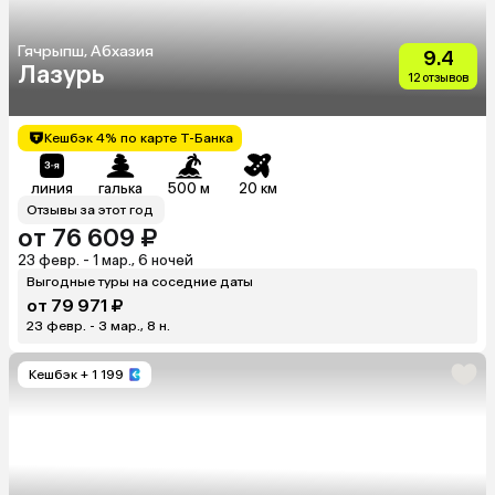
Гячрыпш, Абхазия
9.4
Лазурь
12 отзывов
Кешбэк 4% по карте Т-Банка
линия
галька
500 м
20 км
Отзывы за этот год
от 76 609 ₽
23 февр. - 1 мар., 6 ночей
Выгодные туры на соседние даты
от 79 971 ₽
23 февр. - 3 мар., 8 н.
Кешбэк
+ 1 199