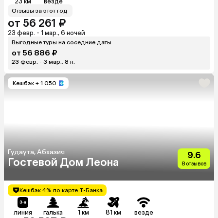
23 км
везде
Отзывы за этот год
от 56 261 ₽
23 февр. - 1 мар., 6 ночей
Выгодные туры на соседние даты
от 56 886 ₽
23 февр. - 3 мар., 8 н.
Кешбэк
+ 1 050
Гудаута, Абхазия
9.6
Гостевой Дом Леона
8 отзывов
Кешбэк 4% по карте Т-Банка
линия
галька
1 км
81 км
везде