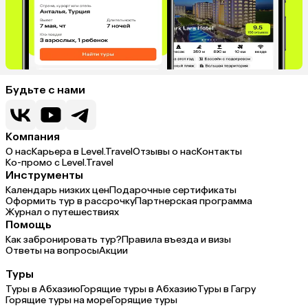
Будьте с нами
Компания
О нас
Карьера в Level.Travel
Отзывы о нас
Контакты
Ко-промо с Level.Travel
Инструменты
Календарь низких цен
Подарочные сертификаты
Оформить тур в рассрочку
Партнерская программа
Журнал о путешествиях
Помощь
Как забронировать тур?
Правила въезда и визы
Ответы на вопросы
Акции
Туры
Туры в Абхазию
Горящие туры в Абхазию
Туры в Гагру
Горящие туры на море
Горящие туры