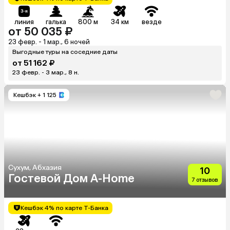
линия
галька
800 м
34 км
везде
от 50 035 ₽
23 февр. - 1 мар., 6 ночей
Выгодные туры на соседние даты
от 51 162 ₽
23 февр. - 3 мар., 8 н.
Кешбэк
+ 1 125
Сухум, Абхазия
10
Гостевой Дом A-Home
7 отзывов
Кешбэк 4% по карте Т-Банка