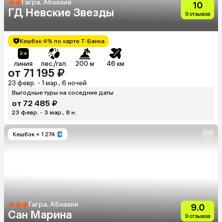
Гагра, Абхазия
10
ГД Невские Звезды
9 отзывов
Кешбэк 4% по карте Т-Банка
линия
пес./гал.
200 м
46 км
от 71 195 ₽
23 февр. - 1 мар., 6 ночей
Выгодные туры на соседние даты
от 72 485 ₽
23 февр. - 3 мар., 8 н.
Кешбэк
+ 1 274
Гагра, Абхазия
9.0
Сан Марина
9 отзывов