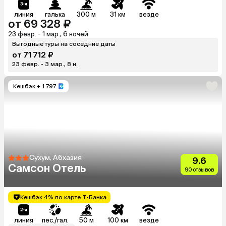
линия
галька
300 м
31 км
везде
от 69 328 ₽
23 февр. - 1 мар., 6 ночей
Выгодные туры на соседние даты
от 71 712 ₽
23 февр. - 3 мар., 8 н.
Кешбэк
+ 1 797
Сухум, Абхазия
9.6
Самсон Отель
90 отзывов
Кешбэк 4% по карте Т-Банка
линия
пес./гал.
50 м
100 км
везде