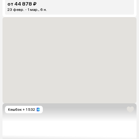
от 44 878 ₽
23 февр. - 1 мар., 6 н.
Кешбэк
+ 1 532