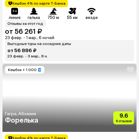
Кешбэк 4% по карте Т-Банка
линия
галька
750 м
55 км
везде
Отзывы за этот год
от 56 261 ₽
23 февр. - 1 мар., 6 ночей
Выгодные туры на соседние даты
от 56 886 ₽
23 февр. - 3 мар., 8 н.
Кешбэк
+ 1 000
Гагра, Абхазия
9.6
Форелька
6 отзывов
Кешбэк 4% по карте Т-Банка