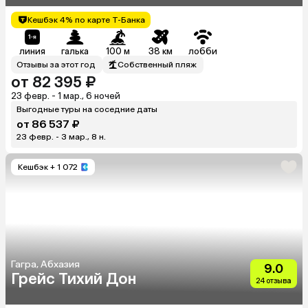
Кешбэк 4% по карте Т-Банка
линия
галька
100 м
38 км
лобби
Отзывы за этот год
Собственный пляж
от 82 395 ₽
23 февр. - 1 мар., 6 ночей
Выгодные туры на соседние даты
от 86 537 ₽
23 февр. - 3 мар., 8 н.
Кешбэк
+ 1 072
Гагра, Абхазия
9.0
Грейс Тихий Дон
24 отзыва