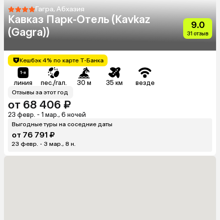
Гагра, Абхазия
Кавказ Парк-Отель (Kavkaz
9.0
(Gagra))
31 отзыв
Кешбэк 4% по карте Т-Банка
линия
пес./гал.
30 м
35 км
везде
Отзывы за этот год
от 68 406 ₽
23 февр. - 1 мар., 6 ночей
Выгодные туры на соседние даты
от 76 791 ₽
23 февр. - 3 мар., 8 н.