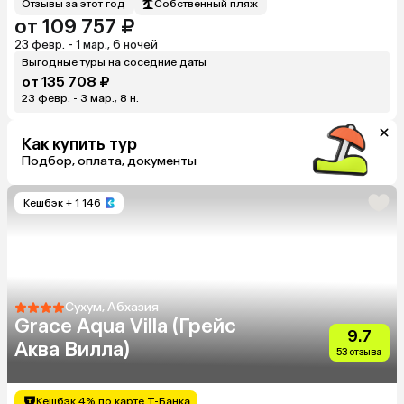
Отзывы за этот год
Собственный пляж
от 109 757 ₽
23 февр. - 1 мар., 6 ночей
Выгодные туры на соседние даты
от 135 708 ₽
23 февр. - 3 мар., 8 н.
Как купить тур
Подбор, оплата, документы
Кешбэк
+ 1 146
Сухум, Абхазия
Grace Aqua Villa (Грейс
9.7
Аква Вилла)
53 отзыва
Кешбэк 4% по карте Т-Банка