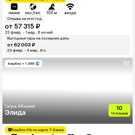
линия
пес./гал.
100 м
везде
Отзывы за этот год
от 57 315 ₽
23 февр. - 1 мар., 6 ночей
Выгодные туры на соседние даты
от 62 003 ₽
23 февр. - 3 мар., 8 н.
Кешбэк
+ 1 386
Гагра, Абхазия
10
Элида
14 отзывов
Кешбэк 4% по карте Т-Банка