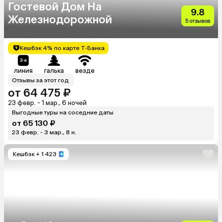
Гостевой Дом На
9.8
Железнодорожной
5 отзывов
Кешбэк 4% по карте Т-Банка
линия
галька
везде
Отзывы за этот год
от 64 475 ₽
23 февр. - 1 мар., 6 ночей
Выгодные туры на соседние даты
от 65 130 ₽
23 февр. - 3 мар., 8 н.
Кешбэк
+ 1 423