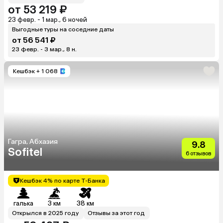
от 53 219 ₽
23 февр. - 1 мар., 6 ночей
Выгодные туры на соседние даты
от 56 541 ₽
23 февр. - 3 мар., 8 н.
Кешбэк
+ 1 068
Гагра, Абхазия
9.8
Sofitel
6 отзывов
Кешбэк 4% по карте Т-Банка
галька
3 км
38 км
Открылся в 2025 году
Отзывы за этот год