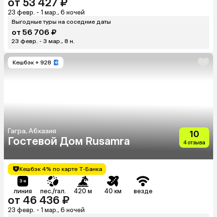
от 53 427 ₽
23 февр. - 1 мар., 6 ночей
Выгодные туры на соседние даты
от 56 706 ₽
23 февр. - 3 мар., 8 н.
Кешбэк
+ 928
Гагра, Абхазия
10
Гостевой Дом Rusamra
4 отзыва
Кешбэк 4% по карте Т-Банка
линия
пес./гал.
420 м
40 км
везде
от 46 436 ₽
23 февр. - 1 мар., 6 ночей