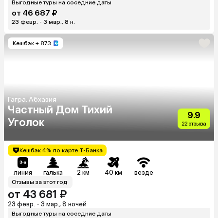
Выгодные туры на соседние даты
от 46 687 ₽
23 февр. - 3 мар., 8 н.
Кешбэк
+ 873
Гагра, Абхазия
Частный Дом Тихий
9.9
Уголок
22 отзыва
Кешбэк 4% по карте Т-Банка
линия
галька
2 км
40 км
везде
Отзывы за этот год
от 43 681 ₽
23 февр. - 3 мар., 8 ночей
Выгодные туры на соседние даты