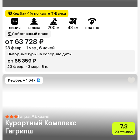
Кешбэк 4% по карте Т-Банка
линия
галька
200 м
43 км
платно
Собственный пляж
от 63 728 ₽
23 февр. - 1 мар., 6 ночей
Выгодные туры на соседние даты
от 65 359 ₽
23 февр. - 3 мар., 8 н.
Кешбэк
+ 1 647
Гагра, Абхазия
Курортный Комплекс
7.3
Гагрипш
20 отзывов