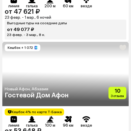
линия
галька
200 м
60 км
везде
от 47 621 ₽
23 февр. - 1 мар., 6 ночей
Выгодные туры на соседние даты
от 49 077 ₽
23 февр. - 3 мар., 8 н.
Кешбэк
+ 1 072
Новый Афон, Абхазия
10
Гостевой Дом Афон
3 отзыва
Кешбэк 4% по карте Т-Банка
линия
галька
100 м
96 км
везде
от 53 648 ₽