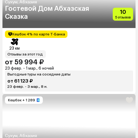
Сухум, Абхазия
Гостевой Дом Абхазская
10
Сказка
5 отзывов
Кешбэк 4% по карте Т-Банка
23 км
Отзывы за этот год
от 59 994 ₽
23 февр. - 1 мар., 6 ночей
Выгодные туры на соседние даты
от 61 123 ₽
23 февр. - 3 мар., 8 н.
Кешбэк
+ 1 289
Сухум, Абхазия