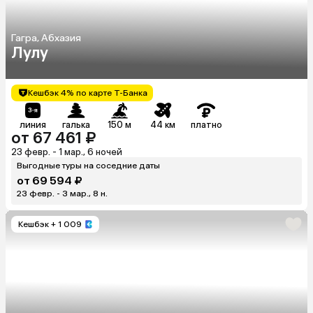
Гагра, Абхазия
Лулу
Кешбэк 4% по карте Т-Банка
линия
галька
150 м
44 км
платно
от 67 461 ₽
23 февр. - 1 мар., 6 ночей
Выгодные туры на соседние даты
от 69 594 ₽
23 февр. - 3 мар., 8 н.
Кешбэк
+ 1 009