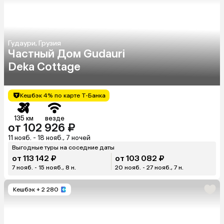
Гудаури, Грузия
Частный Дом Gudauri
Deka Cottage
Кешбэк 4% по карте Т-Банка
135 км
везде
от 102 926 ₽
11 нояб. - 18 нояб., 7 ночей
Выгодные туры на соседние даты
от 113 142 ₽
от 103 082 ₽
7 нояб. - 15 нояб., 8 н.
20 нояб. - 27 нояб., 7 н.
Кешбэк
+ 2 280