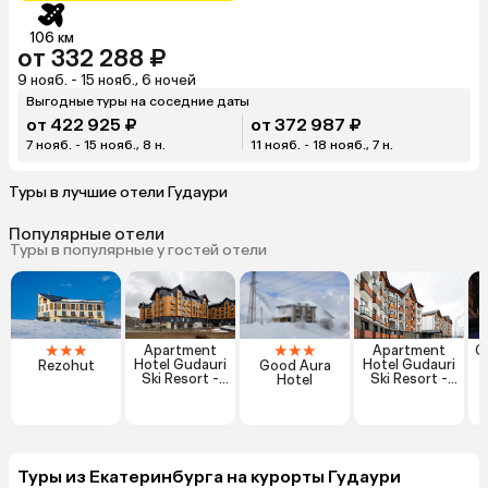
106 км
от 332 288 ₽
9 нояб. - 15 нояб., 6 ночей
Выгодные туры на соседние даты
от 422 925 ₽
от 372 987 ₽
7 нояб. - 15 нояб., 8 н.
11 нояб. - 18 нояб., 7 н.
Туры в лучшие отели Гудаури
Популярные отели
Туры в популярные у гостей отели
★
★
★
★
★
★
Apartment
Apartment
G
Hotel Gudauri
Hotel Gudauri
Rezohut
Good Aura
Ski Resort -
Ski Resort -
Hotel
Four Seasons
Twins
Apartments
Туры из Екатеринбурга на курорты Гудаури