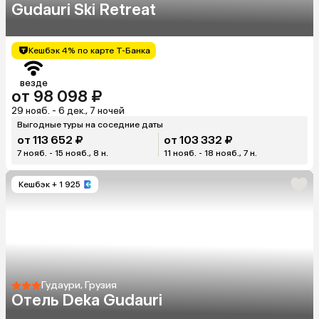
Gudauri Ski Retreat
Кешбэк 4% по карте Т-Банка
везде
от 98 098 ₽
29 нояб. - 6 дек., 7 ночей
Выгодные туры на соседние даты
от 113 652 ₽
от 103 332 ₽
7 нояб. - 15 нояб., 8 н.
11 нояб. - 18 нояб., 7 н.
Кешбэк
+ 1 925
Гудаури, Грузия
Отель Deka Gudauri