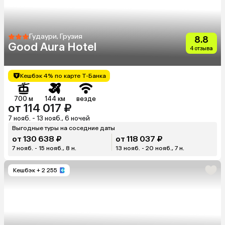
Гудаури, Грузия
8.8
Good Aura Hotel
4 отзыва
Кешбэк 4% по карте Т-Банка
700 м
144 км
везде
от 114 017 ₽
7 нояб. - 13 нояб., 6 ночей
Выгодные туры на соседние даты
от 130 638 ₽
от 118 037 ₽
7 нояб. - 15 нояб., 8 н.
13 нояб. - 20 нояб., 7 н.
Кешбэк
+ 2 255