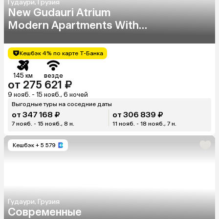
Гудаури, Грузия
New Gudauri Atrium
Modern Apartments With
Ski In/Out
Кешбэк 4% по карте Т-Банка
145 км
везде
от 275 621 ₽
9 нояб. - 15 нояб., 6 ночей
Выгодные туры на соседние даты
от 347 168 ₽
от 306 839 ₽
7 нояб. - 15 нояб., 8 н.
11 нояб. - 18 нояб., 7 н.
Кешбэк
+ 5 579
Гудаури, Грузия
Современные