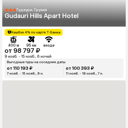
Гудаури, Грузия
Gudauri Hills Apart Hotel
Кешбэк 4% по карте Т-Банка
400 м
95 км
везде
от 98 797 ₽
9 нояб. - 15 нояб., 6 ночей
Выгодные туры на соседние даты
от 110 193 ₽
от 100 393 ₽
7 нояб. - 15 нояб., 8 н.
11 нояб. - 18 нояб., 7 н.