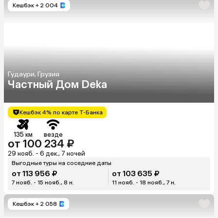
Кешбэк
+ 2 004
Гудаури, Грузия
Частный Дом Deka
Кешбэк 4% по карте Т-Банка
135 км
везде
от 100 234 ₽
29 нояб. - 6 дек., 7 ночей
Выгодные туры на соседние даты
от 113 956 ₽
от 103 635 ₽
7 нояб. - 15 нояб., 8 н.
11 нояб. - 18 нояб., 7 н.
Кешбэк
+ 2 058