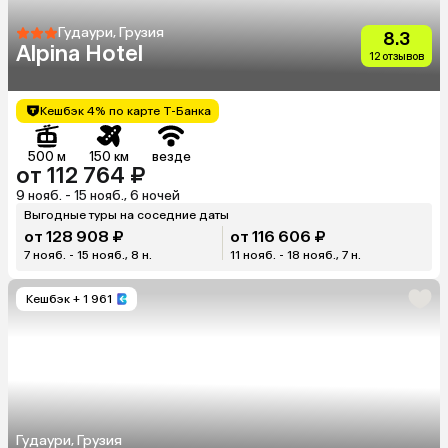
Гудаури, Грузия
8.3
Alpina Hotel
12 отзывов
Кешбэк 4% по карте Т-Банка
500 м
150 км
везде
от 112 764 ₽
9 нояб. - 15 нояб., 6 ночей
Выгодные туры на соседние даты
от 128 908 ₽
от 116 606 ₽
7 нояб. - 15 нояб., 8 н.
11 нояб. - 18 нояб., 7 н.
Кешбэк
+ 1 961
Гудаури, Грузия