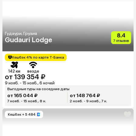
Гудаури, Грузия
8.4
Gudauri Lodge
7 отзывов
Кешбэк 4% по карте Т-Банка
142 км
везде
от 139 354 ₽
9 нояб. - 15 нояб., 6 ночей
Выгодные туры на соседние даты
от 165 044 ₽
от 148 764 ₽
7 нояб. - 15 нояб., 8 н.
2 нояб. - 9 нояб., 7 н.
Кешбэк
+ 5 484