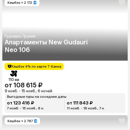
Кешбэк
+ 2 172
Гудаури, Грузия
Апартаменты New Gudauri
Neo 106
Кешбэк 4% по карте Т-Банка
110 км
от 108 615 ₽
9 нояб. - 15 нояб., 6 ночей
Выгодные туры на соседние даты
от 123 416 ₽
от 111 843 ₽
7 нояб. - 15 нояб., 8 н.
11 нояб. - 18 нояб., 7 н.
Кешбэк
+ 2 787