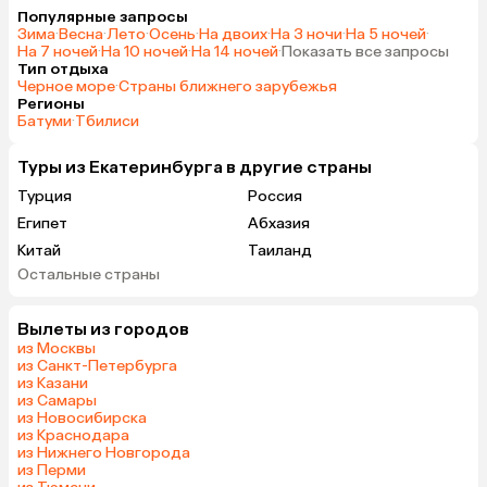
Популярные запросы
Зима
·
Весна
·
Лето
·
Осень
·
На двоих
·
На 3 ночи
·
На 5 ночей
·
На 7 ночей
·
На 10 ночей
·
На 14 ночей
·
Показать все запросы
Тип отдыха
Черное море
·
Страны ближнего зарубежья
Регионы
Батуми
·
Тбилиси
Туры из Екатеринбурга в другие страны
Турция
Россия
Египет
Абхазия
Китай
Таиланд
Остальные страны
Вьетнам
ОАЭ
Мальдивы
Грузия
Вылеты из городов
Беларусь
Армения
из Москвы
Шри-Ланка
Казахстан
из Санкт-Петербурга
из Казани
Азербайджан
Узбекистан
из Самары
Индия
Сербия
из Новосибирска
из Краснодара
Катар
Киргизия
из Нижнего Новгорода
Гонконг
Саудовская Аравия
из Перми