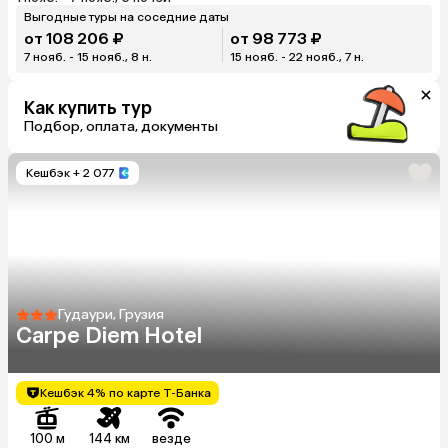
Выгодные туры на соседние даты
от 108 206 ₽
от 98 773 ₽
7 нояб. - 15 нояб., 8 н.
15 нояб. - 22 нояб., 7 н.
Как купить тур
Подбор, оплата, документы
Кешбэк
+ 2 077
Гудаури, Грузия
Carpe Diem Hotel
Кешбэк 4% по карте Т-Банка
100 м
144 км
везде