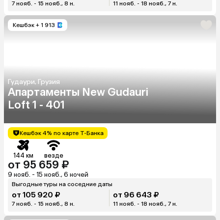
7 нояб. - 15 нояб., 8 н.
11 нояб. - 18 нояб., 7 н.
Кешбэк
+ 1 913
Гудаури, Грузия
Апартаменты New Gudauri
Loft 1 - 401
Кешбэк 4% по карте Т-Банка
144 км
везде
от 95 659 ₽
9 нояб. - 15 нояб., 6 ночей
Выгодные туры на соседние даты
от 105 920 ₽
от 96 643 ₽
7 нояб. - 15 нояб., 8 н.
11 нояб. - 18 нояб., 7 н.