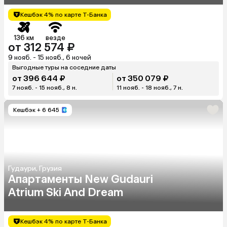
Кроватью New Gudauri
Кешбэк 4% по карте Т-Банка
Neo
136 км
везде
от 312 574 ₽
9 нояб. - 15 нояб., 6 ночей
Выгодные туры на соседние даты
от 396 644 ₽
от 350 079 ₽
7 нояб. - 15 нояб., 8 н.
11 нояб. - 18 нояб., 7 н.
Кешбэк
+ 6 645
Гудаури, Грузия
Апартаменты New Gudauri
Atrium Ski And Dream
Кешбэк 4% по карте Т-Банка