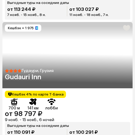
Выгодные туры на соседние даты
от 113 244 ₽
от 103 027 ₽
7 нояб. - 15 нояб., 8 н.
11 нояб. - 18 нояб., 7 н.
Кешбэк
+ 1 975
Гудаури, Грузия
Gudauri Inn
Кешбэк 4% по карте Т-Банка
700 м
141 км
лобби
от 98 797 ₽
9 нояб. - 15 нояб., 6 ночей
Выгодные туры на соседние даты
от 110 091 ₽
от 100 291 ₽