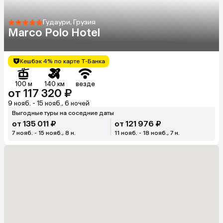
Гудаури, Грузия
Marco Polo Hotel
Кешбэк 4% по карте Т-Банка
100 м
140 км
везде
от 117 320 ₽
9 нояб. - 15 нояб., 6 ночей
Выгодные туры на соседние даты
от 135 011 ₽
от 121 976 ₽
7 нояб. - 15 нояб., 8 н.
11 нояб. - 18 нояб., 7 н.