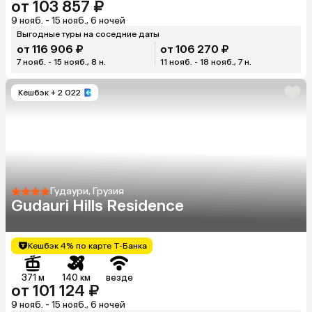
от 103 857 ₽
9 нояб. - 15 нояб., 6 ночей
Выгодные туры на соседние даты
от 116 906 ₽
от 106 270 ₽
7 нояб. - 15 нояб., 8 н.
11 нояб. - 18 нояб., 7 н.
Кешбэк
+ 2 022
Гудаури, Грузия
Gudauri Hills Residence
Кешбэк 4% по карте Т-Банка
371 м
140 км
везде
от 101 124 ₽
9 нояб. - 15 нояб., 6 ночей