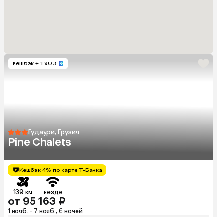
Кешбэк
+ 1 903
Гудаури, Грузия
Pine Chalets
Кешбэк 4% по карте Т-Банка
139 км
везде
от 95 163 ₽
1 нояб. - 7 нояб., 6 ночей