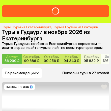
Туры
,
Туры из Екатеринбурга
,
Туры в Грузию из Екатеринбурга
,
Туры в Гудаури в ноябре 2026 из
Екатеринбурга
Туры в Гудаури в ноябре из Екатеринбурга с перелетом —
ищите и сравнивайте туры онлайн по всем туроператорам.
Август
Сентябрь
Октябрь
Ноябрь
Декабрь
Янв
86 299 ₽
90 386 ₽
90 256 ₽
94 343 ₽
95 832 ₽
126 
По рекомендации
Показаны туры в 27 отелей
Кешбэк
+ 2 346