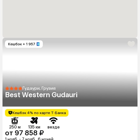
Кешбэк
+ 1 957
Гудаури, Грузия
Best Western Gudauri
Кешбэк 4% по карте Т-Банка
250 м
135 км
везде
от 97 858 ₽
1 нояб. - 7 нояб., 6 ночей