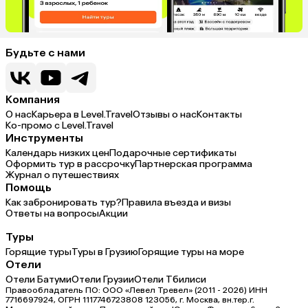
Будьте с нами
Компания
О нас
Карьера в Level.Travel
Отзывы о нас
Контакты
Ко-промо с Level.Travel
Инструменты
Календарь низких цен
Подарочные сертификаты
Оформить тур в рассрочку
Партнерская программа
Журнал о путешествиях
Помощь
Как забронировать тур?
Правила въезда и визы
Ответы на вопросы
Акции
Туры
Горящие туры
Туры в Грузию
Горящие туры на море
Отели
Отели Батуми
Отели Грузии
Отели Тбилиси
Правообладатель ПО: ООО «Левел Тревел» (2011 - 2026) ИНН
7716697924, ОГРН 1117746723808 123056, г. Москва, вн.тер.г.