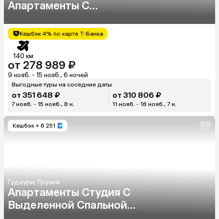
Апартаменты С
Отдельной Спальней И
Гостиной В Центре
Кешбэк 4% по карте Т-Банка
Нового Гудаури Здание
Neo
140 км
от 278 989 ₽
9 нояб. - 15 нояб., 6 ночей
Выгодные туры на соседние даты
от 351 648 ₽
от 310 806 ₽
7 нояб. - 15 нояб., 8 н.
11 нояб. - 18 нояб., 7 н.
Кешбэк
+ 6 251
Гудаури, Грузия
Апартаменты Студия С
Выделенной Спальной
Зоной И Двухъярусной