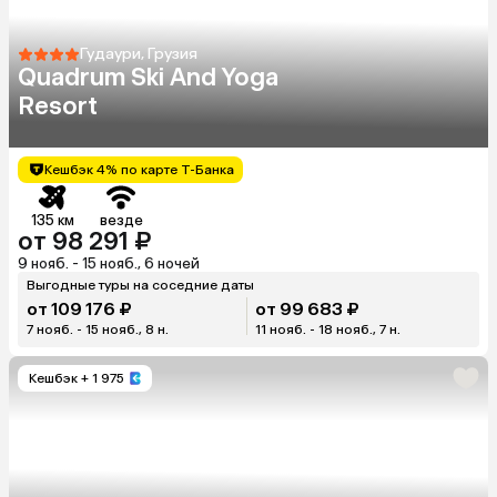
Гудаури, Грузия
Quadrum Ski And Yoga
Resort
Кешбэк 4% по карте Т-Банка
135 км
везде
от 98 291 ₽
9 нояб. - 15 нояб., 6 ночей
Выгодные туры на соседние даты
от 109 176 ₽
от 99 683 ₽
7 нояб. - 15 нояб., 8 н.
11 нояб. - 18 нояб., 7 н.
Кешбэк
+ 1 975