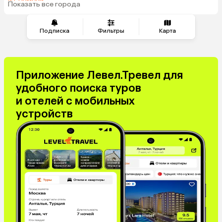
из Тюмени
Таджикистан
Венгрия
Показать все города
из Челябинска
Подписка
Фильтры
Карта
Приложение Левел.Тревел для
удобного поиска туров
и отелей с мобильных
устройств