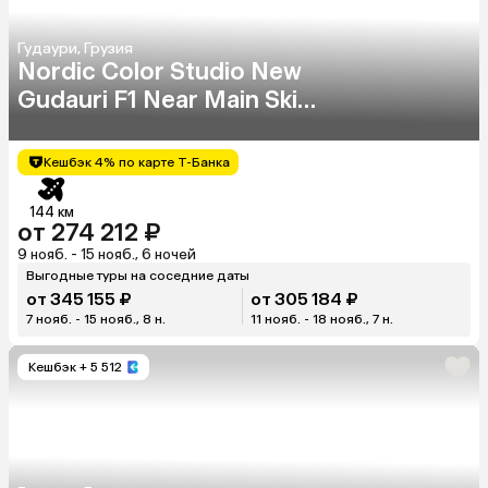
Гудаури, Грузия
Nordic Color Studio New
Gudauri F1 Near Main Ski
Lift
Кешбэк 4% по карте Т-Банка
144 км
от 274 212 ₽
9 нояб. - 15 нояб., 6 ночей
Выгодные туры на соседние даты
от 345 155 ₽
от 305 184 ₽
7 нояб. - 15 нояб., 8 н.
11 нояб. - 18 нояб., 7 н.
Кешбэк
+ 5 512