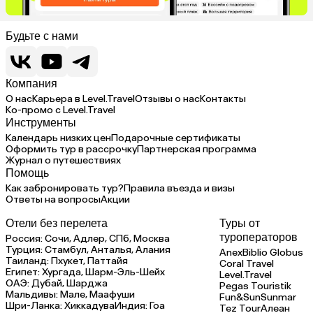
Будьте с нами
Компания
О нас
Карьера в Level.Travel
Отзывы о нас
Контакты
Ко-промо с Level.Travel
Инструменты
Календарь низких цен
Подарочные сертификаты
Оформить тур в рассрочку
Партнерская программа
Журнал о путешествиях
Помощь
Как забронировать тур?
Правила въезда и визы
Ответы на вопросы
Акции
Отели без перелета
Туры от
туроператоров
Россия:
Сочи,
Адлер,
СПб,
Москва
Турция:
Стамбул,
Анталья,
Алания
Anex
Biblio Globus
Таиланд:
Пхукет,
Паттайя
Coral Travel
Египет:
Хургада,
Шарм-Эль-Шейх
Level.Travel
ОАЭ:
Дубай,
Шарджа
Pegas Touristik
Мальдивы:
Мале,
Маафуши
Fun&Sun
Sunmar
Шри-Ланка:
Хиккадува
Индия:
Гоа
Tez Tour
Алеан