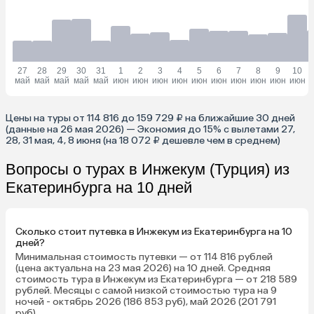
27
28
29
30
31
1
2
3
4
5
6
7
8
9
10
май
май
май
май
май
июн
июн
июн
июн
июн
июн
июн
июн
июн
июн
Цены на туры от 114 816 до 159 729 ₽ на ближайшие 30 дней
(данные на 26 мая 2026) — Экономия до 15% с вылетами 27,
28, 31 мая, 4, 8 июня (на 18 072 ₽ дешевле чем в среднем)
Вопросы о турах в Инжекум (Турция) из
Екатеринбурга на 10 дней
Сколько стоит путевка в Инжекум из Екатеринбурга на 10
дней?
Минимальная стоимость путевки — от 114 816 рублей
(цена актуальна на 23 мая 2026) на 10 дней. Средняя
стоимость тура в Инжекум из Екатеринбурга — от 218 589
рублей. Месяцы с самой низкой стоимостью тура на 9
ночей - октябрь 2026 (186 853 руб), май 2026 (201 791
руб).