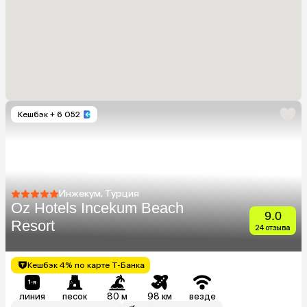
Кешбэк
+ 6 052
Инжекум, Турция
Oz Hotels Incekum Beach
9.0
Resort
24 отзыва
Кешбэк 4% по карте Т-Банка
линия
песок
80 м
98 км
везде