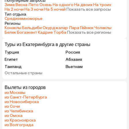
Популярные запросы
Зима
·
Весна
·
Лето
·
Осень
·
На одного
·
На двоих
·
На троих
·
На 2 ночи
·
На 3 ночи
·
На 5 ночей
·
Показать все запросы
Тип отдыха
Средиземноморье
Регионы
Конаклы
·
Бельдиби
·
Окурджалар
·
Лара
·
Гёйнюк
·
Чолаклы
·
Белек
·
Богазкент
·
Кадрие
·
Торба
·
Показать все регионы
Туры из Екатеринбурга в другие страны
Турция
Россия
Египет
Абхазия
Таиланд
Вьетнам
Остальные страны
ОАЭ
Мальдивы
Шри-Ланка
Индия
Вылеты из городов
Гонконг
Саудовская Аравия
из Москвы
из Санкт-Петербурга
из Новосибирска
из Сочи
из Челябинска
из Омска
из Красноярска
из Волгограда