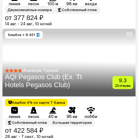
линия
песок
100 м
98 км
везде
Двухкомнатные номера
Собственный пляж
от 377 824 ₽
14 авг. - 24 авг., 10 ночей
Кешбэк
+ 8 451
Инжекум, Турция
AQI Pegasos Club (Ex. Tt
9.3
Hotels Pegasos Club)
23 отзыва
Кешбэк 4% по карте Т-Банка
линия
песок
40 м
95 км
лобби
Собственный пляж
Большая территория
от 422 584 ₽
28 авг. - 7 сент., 10 ночей