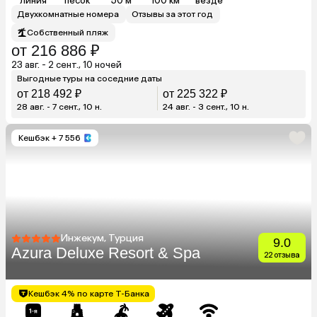
линия
песок
50 м
100 км
везде
Двухкомнатные номера
Отзывы за этот год
Собственный пляж
от 216 886 ₽
23 авг. - 2 сент., 10 ночей
Выгодные туры на соседние даты
от 218 492 ₽
от 225 322 ₽
28 авг. - 7 сент., 10 н.
24 авг. - 3 сент., 10 н.
Кешбэк
+ 7 556
Инжекум, Турция
9.0
Azura Deluxe Resort & Spa
22 отзыва
Кешбэк 4% по карте Т-Банка