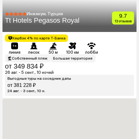
Инжекум, Турция
9.7
Tt Hotels Pegasos Royal
13 отзывов
Кешбэк 4% по карте Т-Банка
линия
песок
50 м
100 км
лобби
Собственный пляж
Большая территория
от 349 834 ₽
26 авг. - 5 сент., 10 ночей
Выгодные туры на соседние даты
от 381 228 ₽
24 авг. - 3 сент., 10 н.