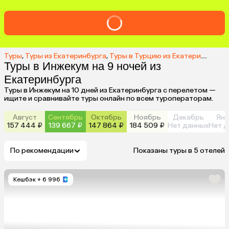
Туры
,
Туры из Екатеринбурга
,
Туры в Турцию из Екатеринбурга
,
Туры в Инжекум на 9 ночей из
Екатеринбурга
Туры в Инжекум на 10 дней из Екатеринбурга с перелетом —
ищите и сравнивайте туры онлайн по всем туроператорам.
Август
Сентябрь
Октябрь
Ноябрь
Декабрь
Янв
157 444 ₽
139 667 ₽
147 864 ₽
184 509 ₽
Нет данных
Нет д
По рекомендации
Показаны туры в 5 отелей
Кешбэк
+ 6 996