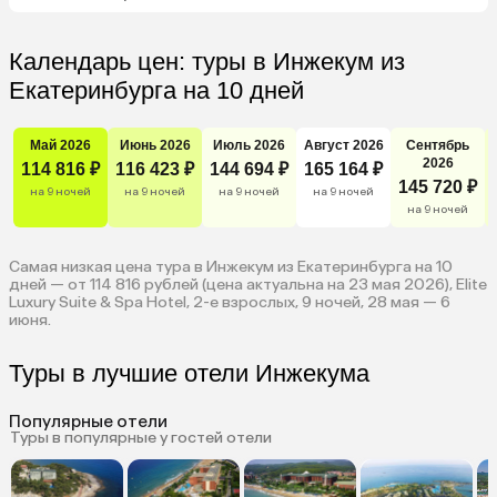
Календарь цен: туры в Инжекум из
Екатеринбурга на 10 дней
Май 2026
Июнь 2026
Июль 2026
Август 2026
Сентябрь
2026
114 816 ₽
116 423 ₽
144 694 ₽
165 164 ₽
145 720 ₽
на 9 ночей
на 9 ночей
на 9 ночей
на 9 ночей
на 9 ночей
Самая низкая цена тура в Инжекум из Екатеринбурга на 10
дней — от 114 816 рублей (цена актуальна на 23 мая 2026), Elite
Luxury Suite & Spa Hotel, 2-е взрослых, 9 ночей, 28 мая — 6
июня.
Туры в лучшие отели Инжекума
Популярные отели
Туры в популярные у гостей отели