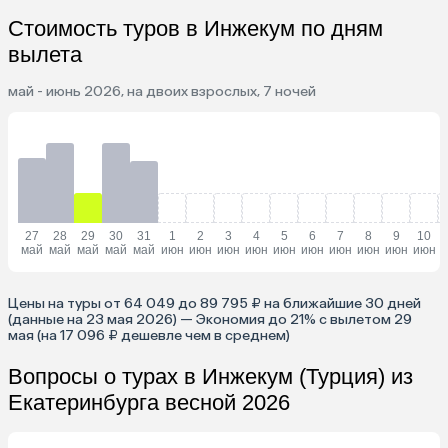
Стоимость туров в Инжекум по дням
вылета
май - июнь 2026, на двоих взрослых, 7 ночей
27
28
29
30
31
1
2
3
4
5
6
7
8
9
10
май
май
май
май
май
июн
июн
июн
июн
июн
июн
июн
июн
июн
июн
Цены на туры от 64 049 до 89 795 ₽ на ближайшие 30 дней
(данные на 23 мая 2026) — Экономия до 21% с вылетом 29
мая (на 17 096 ₽ дешевле чем в среднем)
Вопросы о турах в Инжекум (Турция) из
Екатеринбурга весной 2026