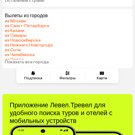
Остальные страны
Вьетнам
ОАЭ
Мальдивы
Грузия
Вылеты из городов
Армения
Шри-Ланка
из Москвы
Казахстан
Азербайджан
из Санкт-Петербурга
из Казани
Узбекистан
Индия
из Самары
Сербия
Катар
из Новосибирска
из Нижнего Новгорода
Киргизия
Гонконг
из Сочи
Саудовская Аравия
Венгрия
из Челябинска
из Омска
Показать все города
из Красноярска
Подписка
Фильтры
Карта
Приложение Левел.Тревел для
удобного поиска туров и отелей с
мобильных устройств