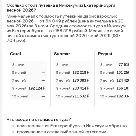
Сколько стоит путевка в Инжекум из Екатеринбурга
весной 2026?
Минимальная стоимость путевки на двоих взрослых
весной 2026 — от 64 049 рублей (цена актуальна на 20
мая 2026) за 3 ночи. Средняя стоимость тура в Инжекум
из Екатеринбурга — от 188 598 рублей. Месяцы с самой
низкой стоимостью тура весной 2026 - май 2026 (180
704 руб).
Coral
Sunmar
Pegast
3 ночи
—
3 ночи
—
3 ночи
77 510 ₽
5 ночей
—
5 ночей
132 218 ₽
5 ночей
101 250 ₽
7 ночей
—
7 ночей
170 383 ₽
7 ночей
124 426 ₽
9 ночей
192 124 ₽
9 ночей
233 414 ₽
9 ночей
166 107 ₽
10 ночей
—
10 ночей
211 532 ₽
10 ночей
182 334 ₽
Что входит в стоимость тура?
авиаперелет из Екатеринбурга в Инжекум и обратно
проживание в отеле выбранной категории