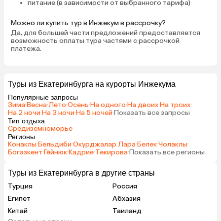
питание (в зависимости от выбранного тарифа)
Можно ли купить тур в Инжекум в рассрочку?
Да, для большей части предложений предоставляется
возможность оплаты тура частями с рассрочкой
платежа.
Туры из Екатеринбурга на курорты Инжекума
Популярные запросы
Зима
·
Весна
·
Лето
·
Осень
·
На одного
·
На двоих
·
На троих
·
На 2 ночи
·
На 3 ночи
·
На 5 ночей
·
Показать все запросы
Тип отдыха
Средиземноморье
Регионы
Конаклы
·
Бельдиби
·
Окурджалар
·
Лара
·
Белек
·
Чолаклы
·
Богазкент
·
Гёйнюк
·
Кадрие
·
Текирова
·
Показать все регионы
Туры из Екатеринбурга в другие страны
Турция
Россия
Египет
Абхазия
Китай
Таиланд