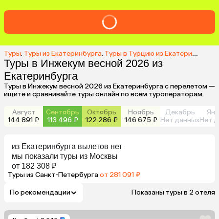
Туры
,
Туры из Екатеринбурга
,
Туры в Турцию из Екатеринбурга
,
Туры в Инжекум весной 2026 из
Екатеринбурга
Туры в Инжекум весной 2026 из Екатеринбурга с перелетом —
ищите и сравнивайте туры онлайн по всем туроператорам.
Август
Сентябрь
Октябрь
Ноябрь
Декабрь
Янв
144 891 ₽
113 496 ₽
122 286 ₽
146 675 ₽
Нет данных
Нет д
из
Екатеринбурга
вылетов нет
мы показали туры
из
Москвы
от 182 308 ₽
Туры из Санкт-Петербурга
от 281 091 ₽
По рекомендации
Показаны туры в 2 отеля