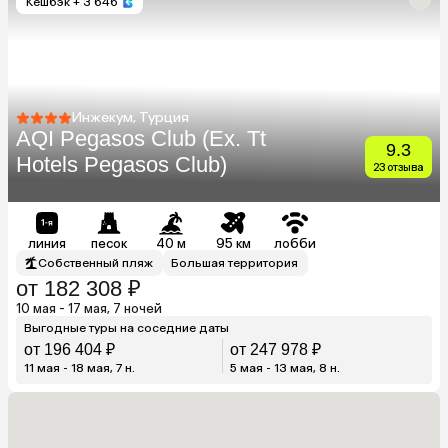
Кешбэк
+ 3 646
Инжекум, Турция
AQI Pegasos Club (Ex. Tt
9.3
Hotels Pegasos Club)
23 отзыва
линия
песок
40 м
95 км
лобби
Собственный пляж
Большая территория
от 182 308 ₽
10 мая - 17 мая, 7 ночей
Выгодные туры на соседние даты
от 196 404 ₽
от 247 978 ₽
11 мая - 18 мая, 7 н.
5 мая - 13 мая, 8 н.