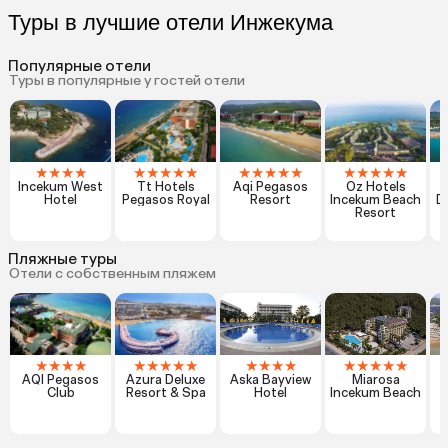
Туры в лучшие отели Инжекума
Популярные отели
Туры в популярные у гостей отели
★
★
★
★
★
★
★
★
★
★
★
★
★
★
★
★
★
★
★
Incekum West
Tt Hotels
Aqi Pegasos
Oz Hotels
Hotel
Pegasos Royal
Resort
Incekum Beach
D
Resort
Пляжные туры
Отели с собственным пляжем
★
★
★
★
★
★
★
★
★
★
★
★
★
★
★
★
★
★
AQI Pegasos
Azura Deluxe
Aska Bayview
Miarosa
Club
Resort & Spa
Hotel
Incekum Beach