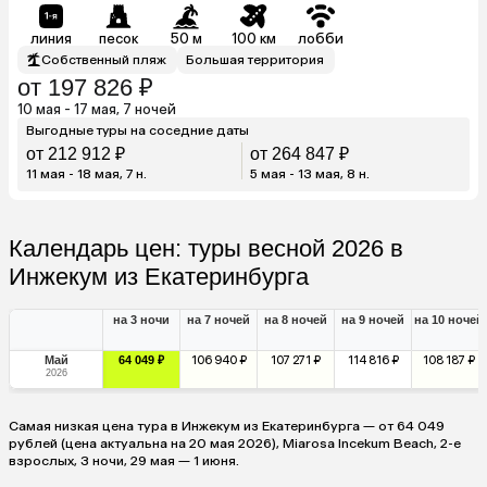
линия
песок
50 м
100 км
лобби
Собственный пляж
Большая территория
от 197 826 ₽
10 мая - 17 мая, 7 ночей
Выгодные туры на соседние даты
от 212 912 ₽
от 264 847 ₽
11 мая - 18 мая, 7 н.
5 мая - 13 мая, 8 н.
Календарь цен: туры весной 2026 в
Инжекум из Екатеринбурга
на 3 ночи
на 7 ночей
на 8 ночей
на 9 ночей
на 10 ночей
Май
64 049 ₽
106 940 ₽
107 271 ₽
114 816 ₽
108 187 ₽
2026
Самая низкая цена тура в Инжекум из Екатеринбурга — от 64 049
рублей (цена актуальна на 20 мая 2026), Miarosa Incekum Beach, 2-е
взрослых, 3 ночи, 29 мая — 1 июня.