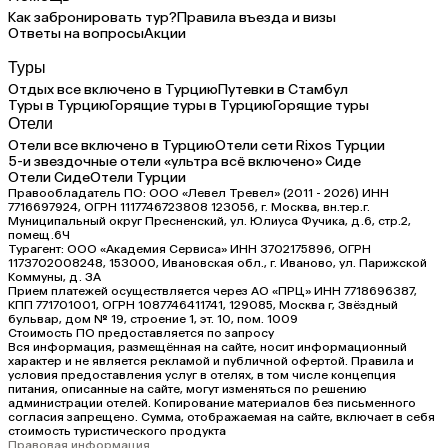
Как забронировать тур?
Правила въезда и визы
Ответы на вопросы
Акции
Туры
Отдых все включено в Турцию
Путевки в Стамбул
Туры в Турцию
Горящие туры в Турцию
Горящие туры
Отели
Отели все включено в Турцию
Отели сети Rixos Турции
5-и звездочные отели «ультра всё включено» Сиде
Отели Сиде
Отели Турции
Правообладатель ПО: ООО «Левел Тревел» (2011 - 2026) ИНН
7716697924, ОГРН 1117746723808 123056, г. Москва, вн.тер.г.
Муниципальный округ Пресненский, ул. Юлиуса Фучика, д.6, стр.2,
помещ.6Ч
Турагент: ООО «Академия Сервиса» ИНН 3702175896, ОГРН
1173702008248, 153000, Ивановская обл., г. Иваново, ул. Парижской
Коммуны, д. ЗА
Прием платежей осуществляется через АО «ПРЦ» ИНН 7718696387,
КПП 771701001, ОГРН 1087746411741, 129085, Москва г, Звёздный
бульвар, дом № 19, строение 1, эт. 10, пом. 1009
Стоимость ПО предоставляется по запросу
Вся информация, размещённая на сайте, носит информационный
характер и не является рекламой и публичной офертой. Правила и
условия предоставления услуг в отелях, в том числе концепция
питания, описанные на сайте, могут изменяться по решению
администрации отелей. Копирование материалов без письменного
согласия запрещено. Сумма, отображаемая на сайте, включает в себя
стоимость туристического продукта
Правовая информация