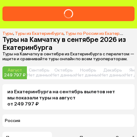
Туры
,
Туры из Екатеринбурга
,
Туры по России из Екатеринбурга
Туры на Камчатку в сентябре 2026 из
Екатеринбурга
Туры на Камчатку в сентябре из Екатеринбурга с перелетом —
ищите и сравнивайте туры онлайн по всем туроператорам.
Август
Сентябрь
Октябрь
Ноябрь
Декабрь
Янв
249 797 ₽
Нет данных
Нет данных
Нет данных
Нет данных
Нет д
из
Екатеринбурга
на сентябрь
вылетов нет
мы показали туры
на
август
от 249 797 ₽
Россия