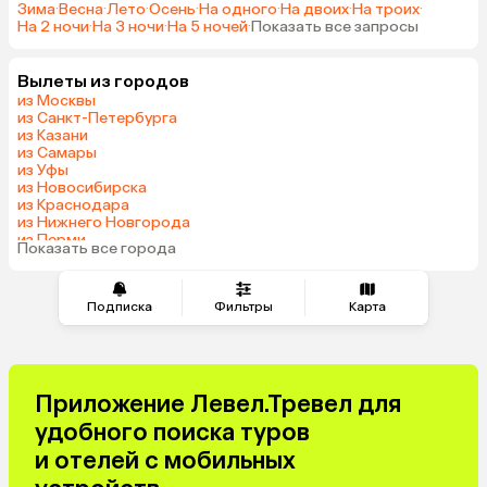
Зима
·
Весна
·
Лето
·
Осень
·
На одного
·
На двоих
·
На троих
·
На 2 ночи
·
На 3 ночи
·
На 5 ночей
·
Показать все запросы
Вылеты из городов
из Москвы
из Санкт-Петербурга
из Казани
из Самары
из Уфы
из Новосибирска
из Краснодара
из Нижнего Новгорода
из Перми
Показать все города
из Сочи
Подписка
Фильтры
Карта
Приложение Левел.Тревел для
удобного поиска туров
и отелей с мобильных