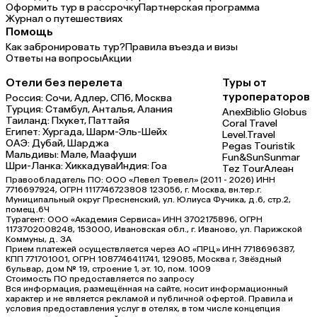
Оформить тур в рассрочку
Партнерская программа
Журнал о путешествиях
Помощь
Как забронировать тур?
Правила въезда и визы
Ответы на вопросы
Акции
Отели без перелета
Туры от
туроператоров
Россия:
Сочи,
Адлер,
СПб,
Москва
Турция:
Стамбул,
Анталья,
Алания
Anex
Biblio Globus
Таиланд:
Пхукет,
Паттайя
Coral Travel
Египет:
Хургада,
Шарм-Эль-Шейх
Level.Travel
ОАЭ:
Дубай,
Шарджа
Pegas Touristik
Мальдивы:
Мале,
Маафуши
Fun&Sun
Sunmar
Шри-Ланка:
Хиккадува
Индия:
Гоа
Tez Tour
Алеан
Правообладатель ПО: ООО «Левел Тревел» (2011 - 2026) ИНН
7716697924, ОГРН 1117746723808 123056, г. Москва, вн.тер.г.
Муниципальный округ Пресненский, ул. Юлиуса Фучика, д.6, стр.2,
помещ.6Ч
Турагент: ООО «Академия Сервиса» ИНН 3702175896, ОГРН
1173702008248, 153000, Ивановская обл., г. Иваново, ул. Парижской
Коммуны, д. ЗА
Прием платежей осуществляется через АО «ПРЦ» ИНН 7718696387,
КПП 771701001, ОГРН 1087746411741, 129085, Москва г, Звёздный
бульвар, дом № 19, строение 1, эт. 10, пом. 1009
Стоимость ПО предоставляется по запросу
Вся информация, размещённая на сайте, носит информационный
характер и не является рекламой и публичной офертой. Правила и
условия предоставления услуг в отелях, в том числе концепция