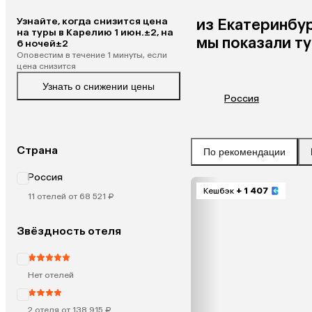
Узнайте, когда снизится цена
из
Екатеринбу
на туры в Карелию 1 июн.±2, на
мы показали т
6 ночей±2
Оповестим в течение 1 минуты, если
цена снизится
Узнать о снижении цены
Россия
Страна
По рекомендации
Россия
Кешбэк
+ 1 407
11 отелей от 68 521 ₽
Звёздность отеля
Нет отелей
2 отеля от 138 915 ₽