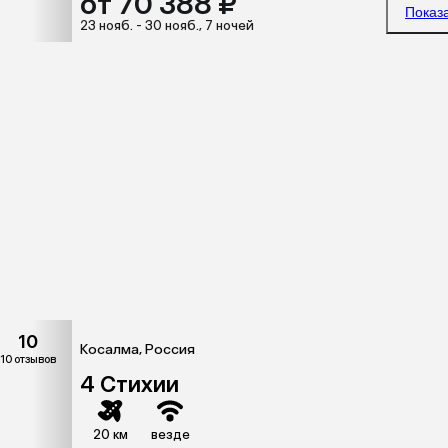
от 70 388 ₽
Показ
23 нояб. - 30 нояб., 7 ночей
10
Косалма, Россия
10 отзывов
4 Стихии
20 км
везде