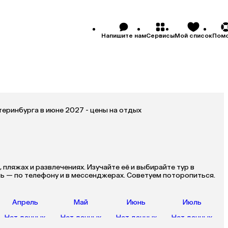
Напишите нам
Сервисы
Мой список
Пом
теринбурга в июне 2027 - цены на отдых
, пляжах и развлечениях. Изучайте её и выбирайте тур в
ь — по телефону и в мессенджерах. Советуем поторопиться.
Апрель
Май
Июнь
Июль
Нет данных
Нет данных
Нет данных
Нет данных