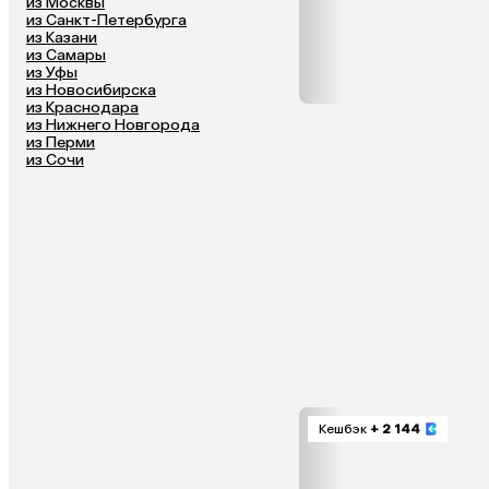
из Москвы
из Санкт-Петербурга
из Казани
из Самары
из Уфы
из Новосибирска
из Краснодара
из Нижнего Новгорода
из Перми
из Сочи
Кешбэк
+ 2 144