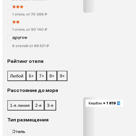
1 отель от 70 388 ₽
1 отель от 90 140 ₽
другое
6 отелей от 68 521 ₽
Рейтинг отеля
Любой
6+
7+
8+
9+
Расстояние до моря
Кешбэк
+ 1 819
1-я линия
2-я
3-я
Тип размещения
Отель