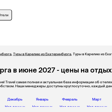
Отели
инбурга
,
Туры в Карелию из Екатеринбурга
,
Туры в Карелию из Ека
рга в июне 2027 - цены на отдых
vel Travel самая полная и актуальная база информации об отелях
добством. Наши менеджеры доступны круглосуточно, каждый ден
Декабрь
Январь
Февраль
Март
Нет данных
Нет данных
Нет данных
Нет данных