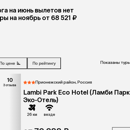
рга
на июнь
вылетов нет
уры
на
ноябрь
от 68 521 ₽
Показаны туры 
По цене
По рейтингу
10
Прионежский район, Россия
3 отзыва
Lambi Park Eco Hotel (Ламби Парк
Эко-Отель)
26 км
везде