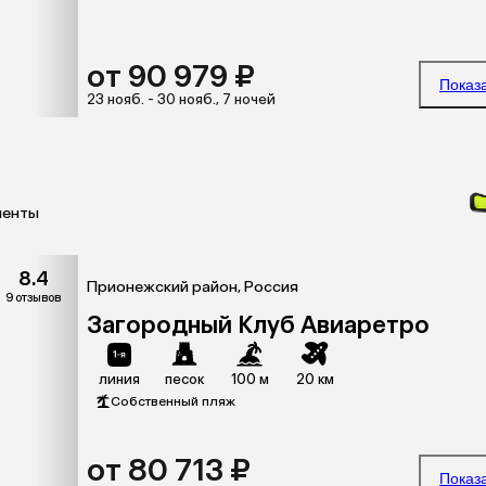
от 90 979 ₽
Показ
23 нояб. - 30 нояб., 7 ночей
менты
8.4
Прионежский район, Россия
9 отзывов
Загородный Клуб Авиаретро
линия
песок
100 м
20 км
Собственный пляж
от 80 713 ₽
Показ