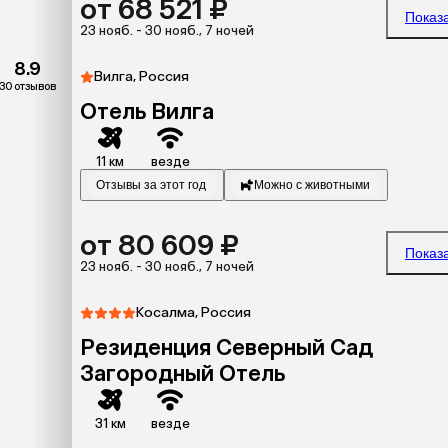
от 68 521 ₽
Показ
23 нояб. - 30 нояб., 7 ночей
8.9
Вилга, Россия
30 отзывов
Отель Вилга
11 км
везде
Отзывы за этот год
Можно с животными
от 80 609 ₽
Показ
23 нояб. - 30 нояб., 7 ночей
Косалма, Россия
Резиденция Северный Сад
Загородный Отель
31 км
везде