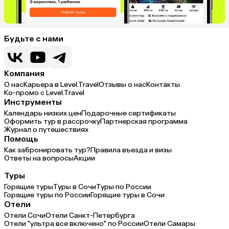
Будьте с нами
Компания
О нас
Карьера в Level.Travel
Отзывы о нас
Контакты
Ко-промо с Level.Travel
Инструменты
Календарь низких цен
Подарочные сертификаты
Оформить тур в рассрочку
Партнерская программа
Журнал о путешествиях
Помощь
Как забронировать тур?
Правила въезда и визы
Ответы на вопросы
Акции
Туры
Горящие туры
Туры в Сочи
Туры по России
Горящие туры по России
Горящие туры в Сочи
Отели
Отели Сочи
Отели Санкт-Петербурга
Отели "ультра все включено" по России
Отели Самары