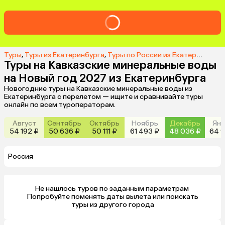
Туры
,
Туры из Екатеринбурга
,
Туры по России из Екатеринбурга
Туры на Кавказские минеральные воды
на Новый год 2027 из Екатеринбурга
Новогодние туры на Кавказские минеральные воды из
Екатеринбурга с перелетом — ищите и сравнивайте туры
онлайн по всем туроператорам.
Август
Сентябрь
Октябрь
Ноябрь
Декабрь
Янв
54 192 ₽
50 636 ₽
50 111 ₽
61 493 ₽
48 036 ₽
64 9
Россия
Не нашлось туров по заданным параметрам 

 Попробуйте поменять даты вылета или поискать 
туры из другого города