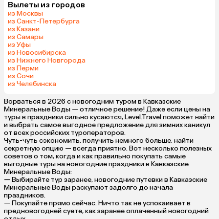
Вылеты из городов
из Москвы
из Санкт-Петербурга
из Казани
из Самары
из Уфы
из Новосибирска
из Нижнего Новгорода
из Перми
из Сочи
из Челябинска
Ворваться в 2026 с новогодним туром в Кавказские
Минеральные Воды — отличное решение! Даже если цены на
туры в праздники сильно кусаются, Level.Travel поможет найти
и выбрать самое выгодное предложение для зимних каникул
от всех российских туроператоров.
Чуть-чуть сэкономить, получить немного больше, найти
секретную опцию — всегда приятно. Вот несколько полезных
советов о том, когда и как правильно покупать самые
выгодные туры на новогодние праздники в Кавказские
Минеральные Воды:
— Выбирайте тур заранее, новогодние путевки в Кавказские
Минеральные Воды раскупают задолго до начала
праздников.
— Покупайте прямо сейчас. Ничто так не успокаивает в
предновогодней суете, как заранее оплаченный новогодний
отдых.