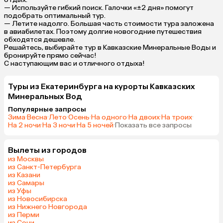
— Используйте гибкий поиск. Галочки «±2 дня» помогут
подобрать оптимальный тур.
— Летите надолго. Большая часть стоимости тура заложена
в авиабилетах. Поэтому долгие новогодние путешествия
обходятся дешевле.
Решайтесь, выбирайте тур в Кавказские Минеральные Воды и
бронируйте прямо сейчас!
С наступающим вас и отличного отдыха!
Туры из Екатеринбурга на курорты Кавказских
Минеральных Вод
Популярные запросы
Зима
·
Весна
·
Лето
·
Осень
·
На одного
·
На двоих
·
На троих
·
На 2 ночи
·
На 3 ночи
·
На 5 ночей
·
Показать все запросы
Вылеты из городов
из Москвы
из Санкт-Петербурга
из Казани
из Самары
из Уфы
из Новосибирска
из Нижнего Новгорода
из Перми
из Сочи