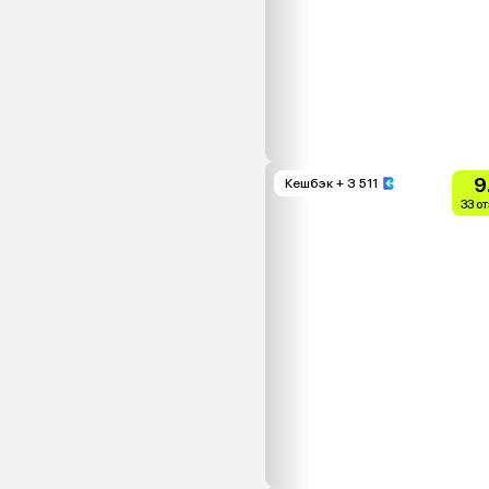
9
Кешбэк
+ 3 511
33 о