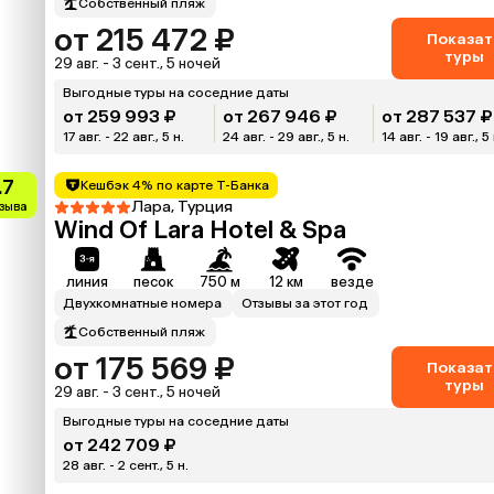
Собственный пляж
от 215 472 ₽
Показат
туры
29 авг. - 3 сент., 5 ночей
Выгодные туры на соседние даты
от 259 993 ₽
от 267 946 ₽
от 287 537 ₽
17 авг. - 22 авг., 5 н.
24 авг. - 29 авг., 5 н.
14 авг. - 19 авг., 5 
.7
Кешбэк 4% по карте Т-Банка
Лара, Турция
тзыва
Wind Of Lara Hotel & Spa
линия
песок
750 м
12 км
везде
Двухкомнатные номера
Отзывы за этот год
Собственный пляж
от 175 569 ₽
Показат
туры
29 авг. - 3 сент., 5 ночей
Выгодные туры на соседние даты
от 242 709 ₽
28 авг. - 2 сент., 5 н.