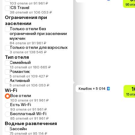
103 отеля от 91 961 ₽
95 от
ICS Travel
38 отелей от 106 053 ₽
Ограничения при
заселении
Только отели без
ограничений при заселении
мужчин
84 отеля от 91 961 ₽
Только отели для взрослых
3 отеля от 138 545 ₽
Тип отеля
Семейный
13 отелей от 180 665 ₽
Романтик
5 отелей от 109 427 ₽
Активный
5 отелей от 106 053 ₽
1
Кешбэк
+ 5 014
Wi-Fi
15 от
Все отели
103 отеля от 91 961 ₽
Есть Wi-Fi
93 отеля от 91 961 ₽
Бесплатный Wi-Fi
85 отелей от 91 961 ₽
Водные развлечения
Бассейн
75 отелей от 95 114 ₽