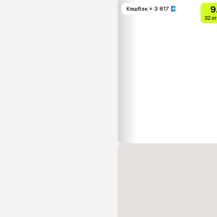
9
Кешбэк
+ 3 817
32 о