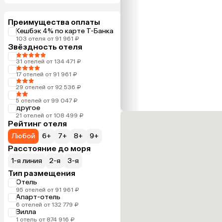
Преимущества оплаты
Кешбэк 4% по карте Т-Банка
103 отеля от 91 961 ₽
Звёздность отеля
31 отелей от 134 471 ₽
17 отелей от 91 961 ₽
29 отелей от 92 536 ₽
5 отелей от 99 047 ₽
другое
21 отелей от 108 499 ₽
Рейтинг отеля
Любой
6+
7+
8+
9+
Расстояние до моря
1-я линия
2-я
3-я
Тип размещения
Отель
95 отелей от 91 961 ₽
Апарт-отель
6 отелей от 132 779 ₽
Вилла
1 отель от 874 916 ₽