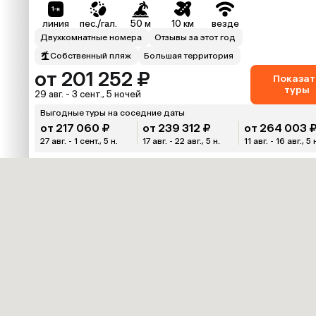
линия
пес./гал.
50 м
10 км
везде
Двухкомнатные номера
Отзывы за этот год
Собственный пляж
Большая территория
от 201 252 ₽
Показат
туры
29 авг. - 3 сент., 5 ночей
Выгодные туры на соседние даты
от 217 060 ₽
от 239 312 ₽
от 264 003 
27 авг. - 1 сент., 5 н.
17 авг. - 22 авг., 5 н.
11 авг. - 16 авг., 5 