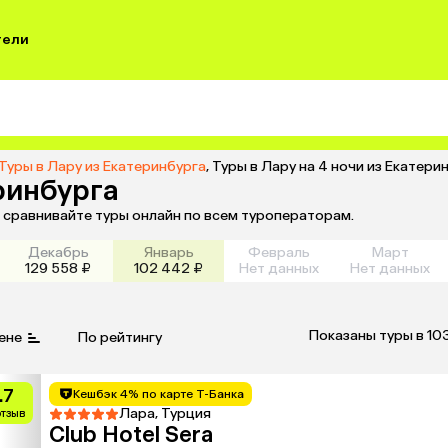
тели
Туры в Лару из Екатеринбурга
,
Туры в Лару на 4 ночи из Екатери
еринбурга
и сравнивайте туры онлайн по всем туроператорам.
Декабрь
Январь
Февраль
Март
129 558 ₽
102 442 ₽
Нет данных
Нет данных
Показаны туры в 10
ене
По рейтингу
.7
Кешбэк 4% по карте Т-Банка
Лара, Турция
отзыв
Club Hotel Sera