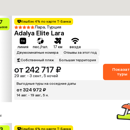
7
Кешбэк 4% по карте Т-Банка
Лара, Турция
зывов
Adalya Elite Lara
линия
пес./гал.
17 км
везде
Двухкомнатные номера
Отзывы за этот год
Собственный пляж
Большая территория
от 242 717 ₽
Показат
туры
29 авг. - 3 сент., 5 ночей
Выгодные туры на соседние даты
от 324 972 ₽
14 авг. - 19 авг., 5 н.
ы
.3
Кешбэк 4% по карте Т-Банка