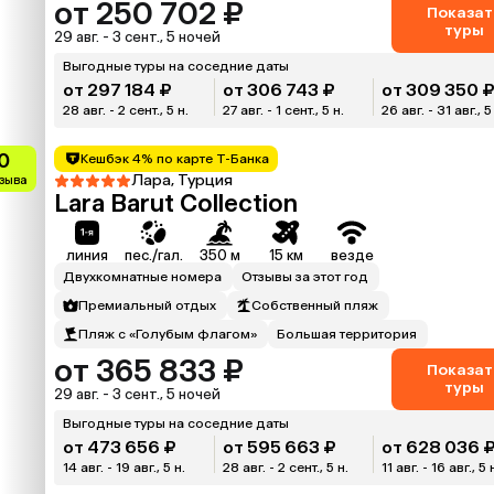
от 250 702 ₽
Показат
туры
29 авг. - 3 сент., 5 ночей
Выгодные туры на соседние даты
от 297 184 ₽
от 306 743 ₽
от 309 350 
28 авг. - 2 сент., 5 н.
27 авг. - 1 сент., 5 н.
26 авг. - 31 авг., 5
0
Кешбэк 4% по карте Т-Банка
Лара, Турция
тзыва
Lara Barut Collection
линия
пес./гал.
350 м
15 км
везде
Двухкомнатные номера
Отзывы за этот год
Премиальный отдых
Собственный пляж
Пляж с «Голубым флагом»
Большая территория
от 365 833 ₽
Показат
туры
29 авг. - 3 сент., 5 ночей
Выгодные туры на соседние даты
от 473 656 ₽
от 595 663 ₽
от 628 036 
14 авг. - 19 авг., 5 н.
28 авг. - 2 сент., 5 н.
11 авг. - 16 авг., 5 