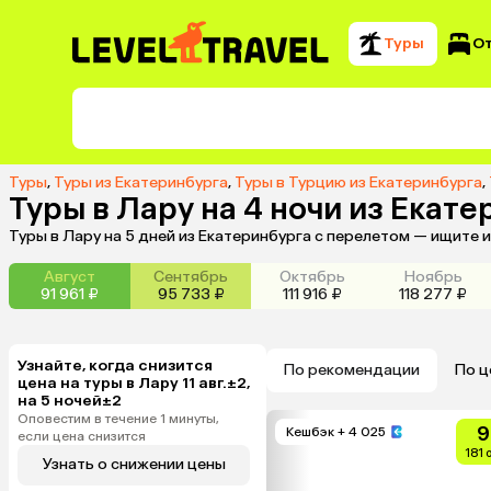
Туры
О
Туры
,
Туры из Екатеринбурга
,
Туры в Турцию из Екатеринбурга
,
Туры в Лару на 4 ночи из Екат
Туры в Лару на 5 дней из Екатеринбурга с перелетом — ищите 
Август
Сентябрь
Октябрь
Ноябрь
91 961 ₽
95 733 ₽
111 916 ₽
118 277 ₽
Узнайте, когда снизится
По рекомендации
По ц
цена на туры в Лару 11 авг.±2,
на 5 ночей±2
Оповестим в течение 1 минуты,
9
Кешбэк
+ 4 025
если цена снизится
181 
Узнать о снижении цены