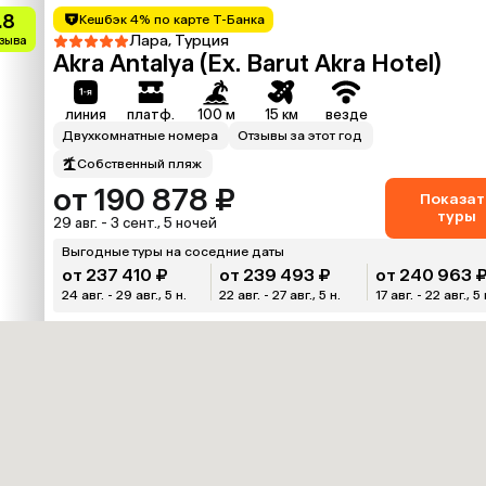
.8
Кешбэк 4% по карте Т-Банка
Лара, Турция
тзыва
Akra Antalya (Ex. Barut Akra Hotel)
линия
платф.
100 м
15 км
везде
Двухкомнатные номера
Отзывы за этот год
Собственный пляж
от 190 878 ₽
Показат
туры
29 авг. - 3 сент., 5 ночей
Выгодные туры на соседние даты
от 237 410 ₽
от 239 493 ₽
от 240 963 
24 авг. - 29 авг., 5 н.
22 авг. - 27 авг., 5 н.
17 авг. - 22 авг., 5 