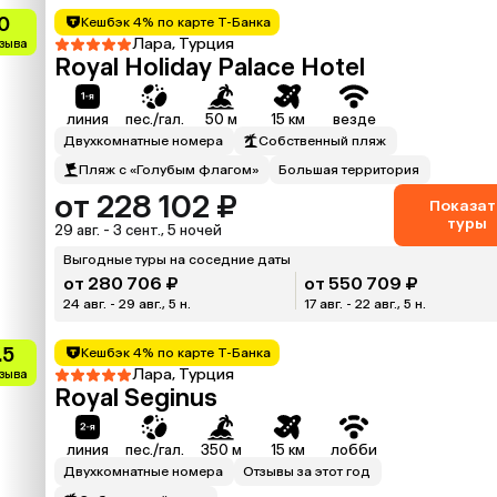
0
Кешбэк 4% по карте Т-Банка
Лара, Турция
тзыва
Royal Holiday Palace Hotel
линия
пес./гал.
50 м
15 км
везде
Двухкомнатные номера
Собственный пляж
Пляж с «Голубым флагом»
Большая территория
от 228 102 ₽
Показат
туры
29 авг. - 3 сент., 5 ночей
Выгодные туры на соседние даты
от 280 706 ₽
от 550 709 ₽
24 авг. - 29 авг., 5 н.
17 авг. - 22 авг., 5 н.
.5
Кешбэк 4% по карте Т-Банка
Лара, Турция
тзыва
Royal Seginus
линия
пес./гал.
350 м
15 км
лобби
Двухкомнатные номера
Отзывы за этот год