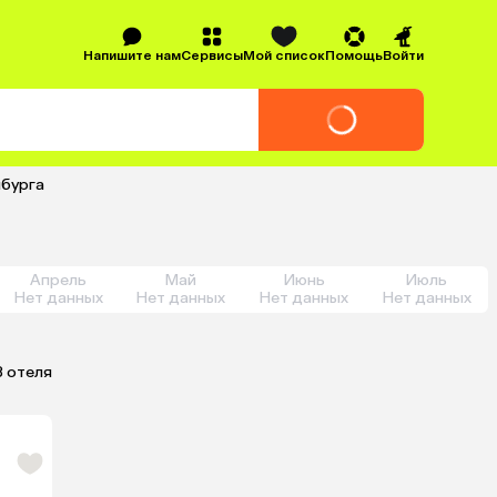
Напишите нам
Сервисы
Мой список
Помощь
Войти
нбурга
Апрель
Май
Июнь
Июль
Нет данных
Нет данных
Нет данных
Нет данных
3 отеля