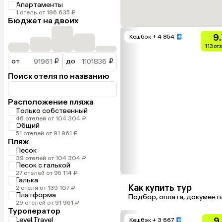
Апартаменты
1 отель от 186 635 ₽
Бюджет на двоих
9.
Кешбэк
+ 4 854
113 от
от
₽
до
₽
Поиск отеля по названию
Расположение пляжа
Только собственный
46 отелей от 104 304 ₽
Общий
51 отелей от 91 961 ₽
Пляж
Песок
39 отелей от 104 304 ₽
Песок с галькой
27 отелей от 95 114 ₽
Галька
Как купить тур
2 отеля от 139 107 ₽
Платформа
Подбор, оплата, документ
29 отелей от 91 961 ₽
Туроператор
Level.Travel
9
Кешбэк
+ 3 667