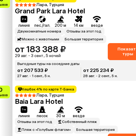
Лара, Турция
зывов
Grand Park Lara Hotel
линия
пес./гал.
200 м
14 км
везде
Двухкомнатные номера
Отзывы за этот год
Можно с животными
Большая территория
от 183 388 ₽
Показат
туры
29 авг. - 3 сент., 5 ночей
Выгодные туры на соседние даты
от 207 533 ₽
от 225 234 ₽
27 авг. - 1 сент., 5 н.
28 авг. - 2 сент., 5 н.
0
Кешбэк 4% по карте Т-Банка
Лара, Турция
зывов
Baia Lara Hotel
линия
песок
30 м
везде
Отзывы за этот год
Собственный пляж
Пляж с «Голубым флагом»
Большая территория