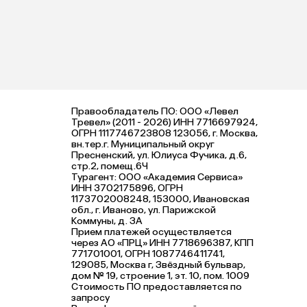
Правообладатель ПО: ООО «Левел
Тревел» (2011 - 2026) ИНН 7716697924,
ОГРН 1117746723808 123056, г. Москва,
вн.тер.г. Муниципальный округ
Пресненский, ул. Юлиуса Фучика, д.6,
стр.2, помещ.6Ч
Турагент: ООО «Академия Сервиса»
ИНН 3702175896, ОГРН
1173702008248, 153000, Ивановская
обл., г. Иваново, ул. Парижской
Коммуны, д. ЗА
Прием платежей осуществляется
через АО «ПРЦ» ИНН 7718696387, КПП
771701001, ОГРН 1087746411741,
129085, Москва г, Звёздный бульвар,
дом № 19, строение 1, эт. 10, пом. 1009
Стоимость ПО предоставляется по
запросу