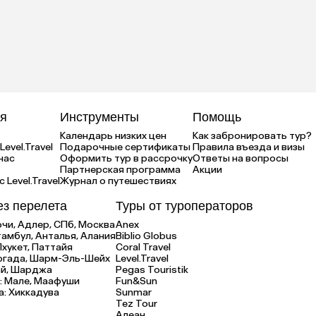
я
Инструменты
Помощь
Календарь низких цен
Как забронировать тур?
Level.Travel
Подарочные сертификаты
Правила въезда и визы
нас
Оформить тур в рассрочку
Ответы на вопросы
Партнерская программа
Акции
 Level.Travel
Журнал о путешествиях
ез перелета
Туры от туроператоров
очи,
Адлер,
СПб,
Москва
Anex
тамбул,
Анталья,
Алания
Biblio Globus
Пхукет,
Паттайя
Coral Travel
ргада,
Шарм-Эль-Шейх
Level.Travel
й,
Шарджа
Pegas Touristik
:
Мале,
Маафуши
Fun&Sun
а:
Хиккадува
Sunmar
Tez Tour
Алеан