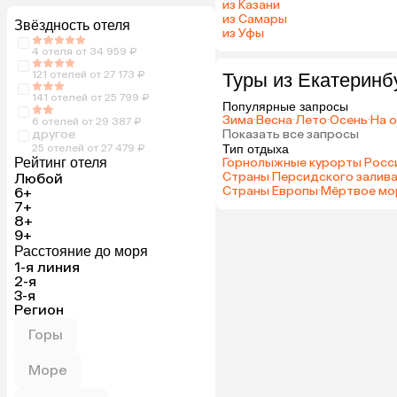
из Казани
из Самары
Звёздность отеля
из Уфы
4 отеля от 34 959 ₽
121 отелей от 27 173 ₽
Туры из Екатеринб
141 отелей от 25 799 ₽
Популярные запросы
Зима
·
Весна
·
Лето
·
Осень
·
На 
6 отелей от 29 387 ₽
другое
Показать все запросы
25 отелей от 27 479 ₽
Тип отдыха
Рейтинг отеля
Горнолыжные курорты Росс
Страны Персидского залив
Любой
Страны Европы
·
Мёртвое мо
6+
7+
8+
9+
Расстояние до моря
1-я линия
2-я
3-я
Регион
Горы
Море