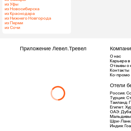
из Уфы
из Новосибирска
из Краснодара
из Нижнего Новгорода
из Перми
из Сочи
Приложение Левел.Тревел
Компани
О нас
Карьера в 
Отзывы о 
Контакты
Ко-промо с
Отели б
Россия:
С
Турция:
С
Таиланд:
Египет:
Ху
ОАЭ:
Дуба
Мальдивы
Шри-Ланк
Индия:
Гоа