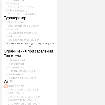
Галька
2 отеля от 31 167 ₽
Платформа
2 отеля от 34 148 ₽
Туроператор
ICS Travel
262 отеля от 25 799 ₽
Pegast
30 отелей от 29 270 ₽
Intourist
20 отелей от 31 074 ₽
Показать всех туроператоров
Ограничения при заселении
Тип отеля
Семейный
Нет отелей
Романтик
1 отель от 38 088 ₽
Активный
3 отеля от 29 270 ₽
Wi-Fi
Все отели
304 отеля от 25 799 ₽
Есть Wi-Fi
270 отелей от 25 799 ₽
Бесплатный Wi-Fi
246 отелей от 25 952 ₽