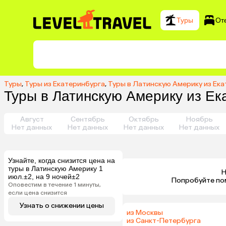
Туры
От
Туры
,
Туры из Екатеринбурга
,
Туры в Латинскую Америку из Ек
Туры в Латинскую Америку из Ека
Август
Сентябрь
Октябрь
Ноябрь
Нет данных
Нет данных
Нет данных
Нет данных
Узнайте, когда снизится цена на
туры в Латинскую Америку 1
Н
июл.±2, на 9 ночей±2
 Попробуйте по
Оповестим в течение 1 минуты,
если цена снизится
Узнать о снижении цены
из Москвы
из Санкт-Петербурга