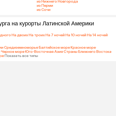
из Нижнего Новгорода
из Перми
из Сочи
урга на курорты Латинской Америки
одного
·
На двоих
·
На троих
·
На 7 ночей
·
На 10 ночей
·
На 14 ночей
·
ии
·
Средиземноморье
·
Балтийское море
·
Красное море
·
а
·
Черное море
·
Юго-Восточная Азия
·
Страны Ближнего Востока
·
ре
·
Показать все типы