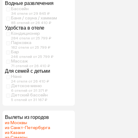
Водные развлечения
Бассейн
34 отеля от 29 845 ₽
Баня / сауна / хаммам
85 отелей от 26 410 ₽
Удобства в отеле
Кондиционер
284 отеля от 25 799 ₽
Парковка
162 отеля от 25 799 ₽
Бар
246 отелей от 25 799 ₽
Массаж
71 отелей от 26 410 ₽
Для семей с детьми
Няня
24 отеля от 26 410 ₽
Детское меню
6 отелей от 31 371 ₽
Детский бассейн
5 отелей от 31 167 ₽
Вылеты из городов
из Москвы
из Санкт-Петербурга
из Казани
из Самары