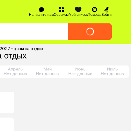
Напишите нам
Сервисы
Мой список
Помощь
Войти
2027 - цены на отдых
а отдых
Апрель
Май
Июнь
Июль
Нет данных
Нет данных
Нет данных
Нет данных