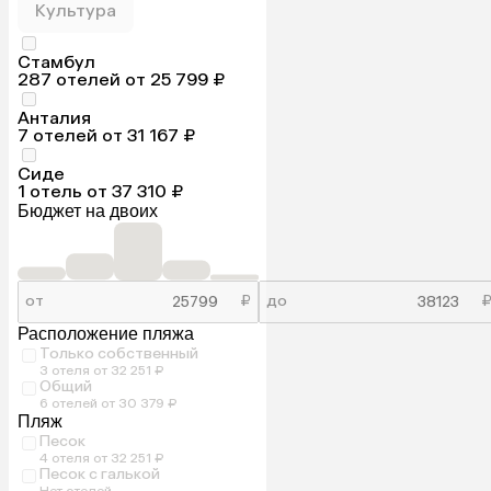
Культура
Стамбул
287 отелей от 25 799 ₽
Анталия
7 отелей от 31 167 ₽
Сиде
1 отель от 37 310 ₽
Бюджет на двоих
от
₽
до
Расположение пляжа
Только собственный
3 отеля от 32 251 ₽
Общий
6 отелей от 30 379 ₽
Пляж
Песок
4 отеля от 32 251 ₽
Песок с галькой
Нет отелей