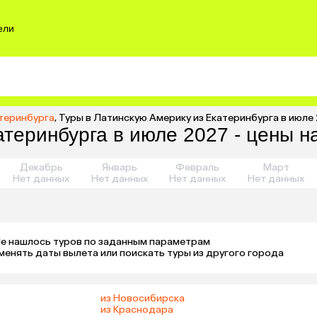
ели
атеринбурга
,
Туры в Латинскую Америку из Екатеринбурга в июле 
теринбурга в июле 2027 - цены н
Декабрь
Январь
Февраль
Март
Нет данных
Нет данных
Нет данных
Нет данных
е нашлось туров по заданным параметрам 

менять даты вылета или поискать туры из другого города
из Новосибирска
из Краснодара