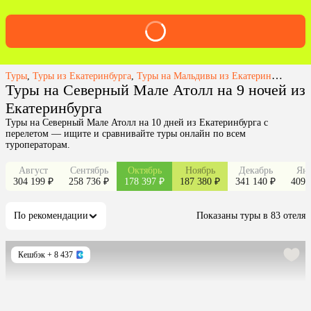
Туры
,
Туры из Екатеринбурга
,
Туры на Мальдивы из Екатеринбурга
,
Ту
Туры на Северный Мале Атолл на 9 ночей из
Екатеринбурга
Туры на Северный Мале Атолл на 10 дней из Екатеринбурга с
перелетом — ищите и сравнивайте туры онлайн по всем
туроператорам.
Август
Сентябрь
Октябрь
Ноябрь
Декабрь
Янв
304 199 ₽
258 736 ₽
178 397 ₽
187 380 ₽
341 140 ₽
409 
По рекомендации
Показаны туры в 83 отеля
Кешбэк
+ 8 437