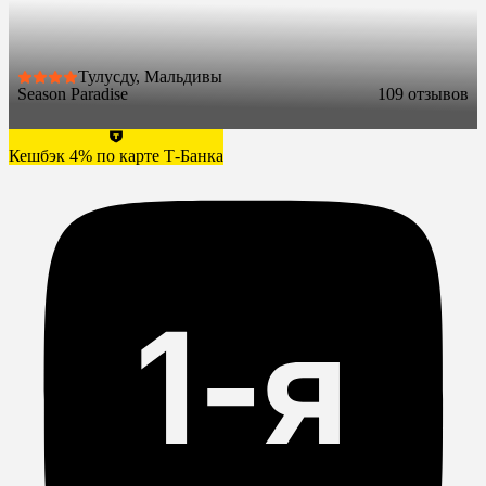
Тулусду, Мальдивы
Season Paradise
10
9 отзывов
Кешбэк 4% по карте Т-Банка