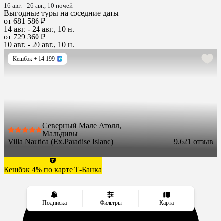
16 авг. - 26 авг., 10 ночей
Выгодные туры на соседние даты
от 681 586 ₽
14 авг. - 24 авг., 10 н.
от 729 360 ₽
10 авг. - 20 авг., 10 н.
Кешбэк
+ 14 199
Северный Мале Атолл,
Мальдивы
Villa Nautica (Ex.Paradise Island)
9.6
21 отзыв
Кешбэк 4% по карте Т-Банка
Подписка
Фильтры
Карта