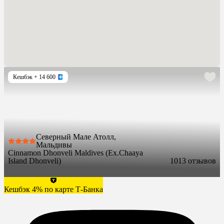
Кешбэк
+ 14 600
Северный Мале Атолл,
Мальдивы
Cinnamon Dhonveli Maldives (Ex.Chaaya
Island Dhonveli)
10
13 отзывов
Кешбэк 4% по карте Т-Банка