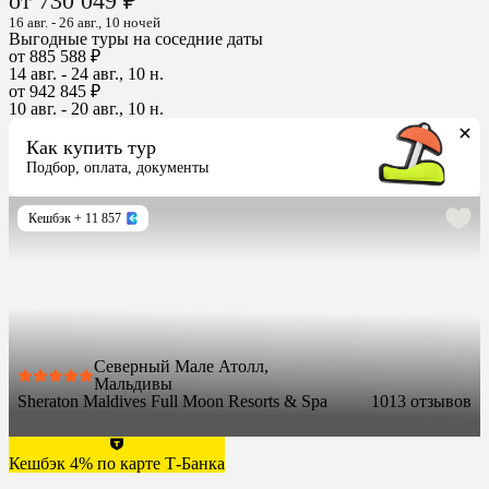
от 730 049 ₽
16 авг. - 26 авг., 10 ночей
Выгодные туры на соседние даты
от 885 588 ₽
14 авг. - 24 авг., 10 н.
от 942 845 ₽
10 авг. - 20 авг., 10 н.
Как купить тур
Подбор, оплата, документы
Кешбэк
+ 11 857
Северный Мале Атолл,
Мальдивы
Sheraton Maldives Full Moon Resorts & Spa
10
13 отзывов
Кешбэк 4% по карте Т-Банка