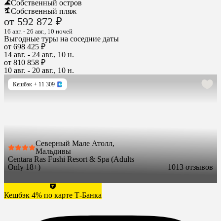
Собственный остров
Собственный пляж
от 592 872 ₽
16 авг. - 26 авг., 10 ночей
Выгодные туры на соседние даты
от 698 425 ₽
14 авг. - 24 авг., 10 н.
от 810 858 ₽
10 авг. - 20 авг., 10 н.
Кешбэк
+ 11 309
Северный Мале Атолл,
Мальдивы
Centara Ras Fushi Resort & Spa (Adults
Only 18+)
10
13 отзывов
Кешбэк 4% по карте Т-Банка