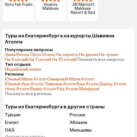
★
★
★
★
★
★
★
★
★
★
★
★
★
★
★
Sirru Fen Fushi
Viceroy
JW Marriott
Maldives
Maldives
Resort & Spa
Туры из Екатеринбурга на курорты Шавияни
Атолла
Популярные запросы
Зима
·
Весна
·
Лето
·
Осень
·
На одного
·
На двоих
·
На троих
·
На 5 ночей
·
На 7 ночей
·
На 10 ночей
·
Показать все запросы
Тип отдыха
Индийский океан
Регионы
Южный Мале Атолл
·
Северный Мале Атолл
·
Южный Ари Атолл
·
Лавиани Атолл
·
Баа Атолл
·
Даалу Атолл
·
Нону Атолл
·
Вааву Атолл
·
Раа Атолл
·
Маафуши
·
Показать все регионы
Туры из Екатеринбурга в другие страны
Турция
Россия
Египет
Абхазия
ОАЭ
Мальдивы
Остальные страны