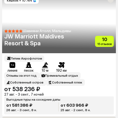
Кешбэк
+ 10 764
Шавияни Атолл, Мальдивы
JW Marriott Maldives
10
Resort & Spa
15 отзывов
Летим Аэрофлотом
линия
песок
10 м
192 км
Отзывы за этот год
Премиальный отдых
Собственный остров
Собственный пляж
от 538 236 ₽
27 авг. - 3 сент., 7 ночей
Выгодные туры на соседние даты
от 581 386 ₽
от 603 966 ₽
26 авг. - 3 сент., 8 н.
25 авг. - 2 сент., 8 н.