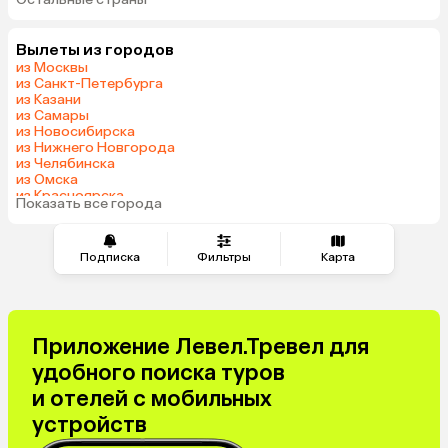
Гонконг
Вылеты из городов
из Москвы
из Санкт-Петербурга
из Казани
из Самары
из Новосибирска
из Нижнего Новгорода
из Челябинска
из Омска
из Красноярска
Показать все города
из Волгограда
Подписка
Фильтры
Карта
Приложение Левел.Тревел для
удобного поиска туров
и отелей с мобильных
устройств