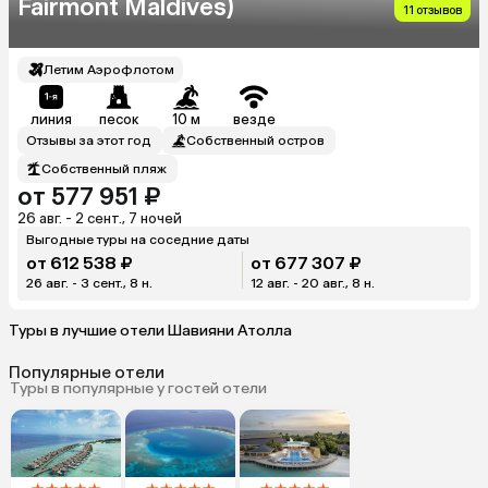
Fairmont Maldives)
11 отзывов
Летим Аэрофлотом
линия
песок
10 м
везде
Отзывы за этот год
Собственный остров
Собственный пляж
от 577 951 ₽
26 авг. - 2 сент., 7 ночей
Выгодные туры на соседние даты
от 612 538 ₽
от 677 307 ₽
26 авг. - 3 сент., 8 н.
12 авг. - 20 авг., 8 н.
Туры в лучшие отели Шавияни Атолла
Популярные отели
Туры в популярные у гостей отели