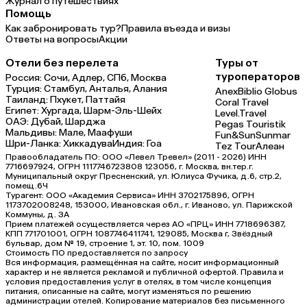
Журнал о путешествиях
Помощь
Как забронировать тур?
Правила въезда и визы
Ответы на вопросы
Акции
Отели без перелета
Туры от
туроператоров
Россия:
Сочи,
Адлер,
СПб,
Москва
Турция:
Стамбул,
Анталья,
Алания
Anex
Biblio Globus
Таиланд:
Пхукет,
Паттайя
Coral Travel
Египет:
Хургада,
Шарм-Эль-Шейх
Level.Travel
ОАЭ:
Дубай,
Шарджа
Pegas Touristik
Мальдивы:
Мале,
Маафуши
Fun&Sun
Sunmar
Шри-Ланка:
Хиккадува
Индия:
Гоа
Tez Tour
Алеан
Правообладатель ПО: ООО «Левел Тревел» (2011 - 2026) ИНН
7716697924, ОГРН 1117746723808 123056, г. Москва, вн.тер.г.
Муниципальный округ Пресненский, ул. Юлиуса Фучика, д.6, стр.2,
помещ.6Ч
Турагент: ООО «Академия Сервиса» ИНН 3702175896, ОГРН
1173702008248, 153000, Ивановская обл., г. Иваново, ул. Парижской
Коммуны, д. ЗА
Прием платежей осуществляется через АО «ПРЦ» ИНН 7718696387,
КПП 771701001, ОГРН 1087746411741, 129085, Москва г, Звёздный
бульвар, дом № 19, строение 1, эт. 10, пом. 1009
Стоимость ПО предоставляется по запросу
Вся информация, размещённая на сайте, носит информационный
характер и не является рекламой и публичной офертой. Правила и
условия предоставления услуг в отелях, в том числе концепция
питания, описанные на сайте, могут изменяться по решению
администрации отелей. Копирование материалов без письменного