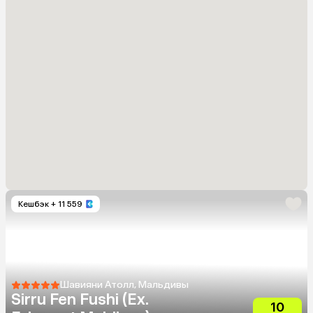
Кешбэк
+ 11 559
Шавияни Атолл, Мальдивы
Sirru Fen Fushi (Ex.
10