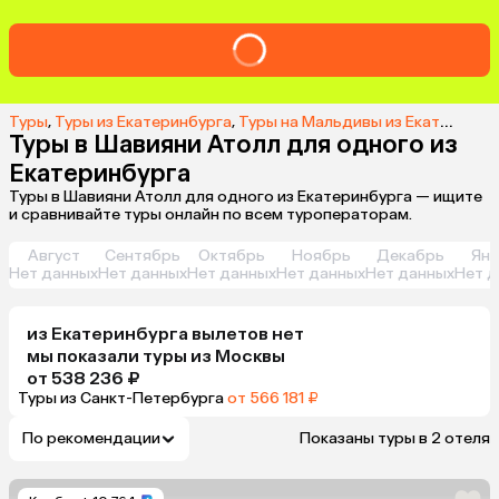
Туры
,
Туры из Екатеринбурга
,
Туры на Мальдивы из Екатеринбурга
Туры в Шавияни Атолл для одного из
Екатеринбурга
Туры в Шавияни Атолл для одного из Екатеринбурга — ищите
и сравнивайте туры онлайн по всем туроператорам.
Август
Сентябрь
Октябрь
Ноябрь
Декабрь
Янв
Нет данных
Нет данных
Нет данных
Нет данных
Нет данных
Нет д
из
Екатеринбурга
вылетов нет
мы показали туры
из
Москвы
от 538 236 ₽
Туры из Санкт-Петербурга
от 566 181 ₽
По рекомендации
Показаны туры в 2 отеля