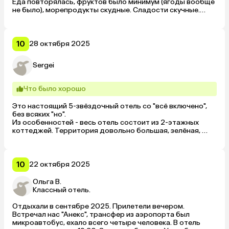
Еда повторялась, фруктов было минимум (ягоды вообще 
не было), морепродукты скудные. Сладости скучные.

Коктейли и пиво, вроде, норм: плохо не было, но много и 
не пили.

Закуски наверху оказались лучше столовки.

Анимация бедная, игровая площадка маленькая.

10
28 октября 2025
Вход в море — огромные скользкие камни, с детьми 
заходить сложно. Пляж почти не убирают: всюду бычки, 
Sergei
мусор в песке (в песко-гальке).

Территория зелёная, приятная.

Бассейны не подогреваются, как купать маленьких детей 
Что было хорошо
в холодной воде — непонятно.

Статуи пиратов раздолбанные уже.

Это настоящий 5-звёздочный отель со "всё включено", 
Ну так, короче, на раз. Дорого.
без всяких "но".

Из особенностей - весь отель состоит из 2-этажных 
коттеджей. Территория довольно большая, зелёная, 
идеально чистая.

Для детей есть анимация и они целый день куда-то 
несутся. Взрослым, которые любят потусить, отель 
может показаться слишком тихим, но есть теннисный 
10
22 октября 2025
корт, ещё какие-то спортивные площадки, дискотека.

Пляж собственный, песчанный (видимо, насыпан 
Ольга В.
искусственно), с лежаками, в море - галька.
Классный отель.
Отдыхали в сентябре 2025. Прилетели вечером. 
Встречал нас "Анекс", трансфер из аэропорта был 
микроавтобус, ехало всего четыре человека. В отель 