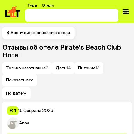
Туры
Отели
Вернуться к описанию отеля
Отзывы об отеле
Pirate's Beach Club
Hotel
Только негативные
2
Дети
14
Питание
13
Показать все
По дате
8.1
16 февраля 2026
Anna