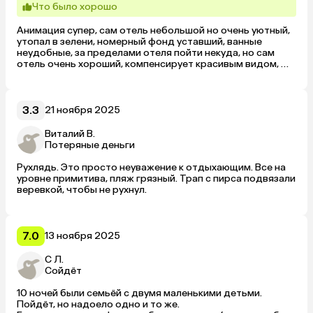
Что было хорошо
Анимация супер, сам отель небольшой но очень уютный, 
утопал в зелени, номерный фонд уставший, ванные 
неудобные, за пределами отеля пойти некуда, но сам 
отель очень хороший, компенсирует красивым видом, 
ухоженной территорией и супер анимацией для детей.
3.3
21 ноября 2025
Виталий В.
Потеряные деньги
Рухлядь. Это просто неуважение к отдыхающим. Все на 
уровне примитива, пляж грязный. Трап с пирса подвязали 
веревкой, чтобы не рухнул.
7.0
13 ноября 2025
С Л.
Сойдёт
10 ночей были семьёй с двумя маленькими детьми. 
Пойдёт, но надоело одно и то же.
