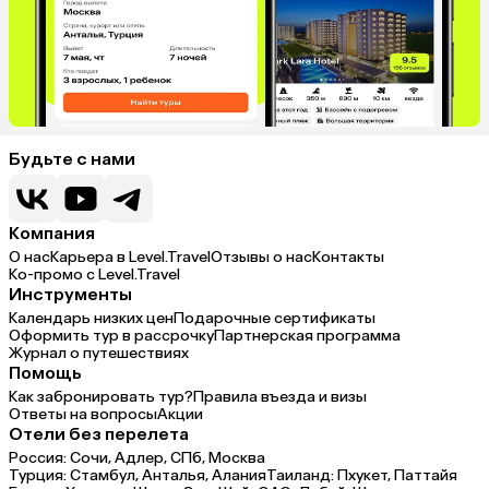
Будьте с нами
Компания
О нас
Карьера в Level.Travel
Отзывы о нас
Контакты
Ко-промо с Level.Travel
Инструменты
Календарь низких цен
Подарочные сертификаты
Оформить тур в рассрочку
Партнерская программа
Журнал о путешествиях
Помощь
Как забронировать тур?
Правила въезда и визы
Ответы на вопросы
Акции
Отели без перелета
Россия:
Сочи,
Адлер,
СПб,
Москва
Турция:
Стамбул,
Анталья,
Алания
Таиланд:
Пхукет,
Паттайя