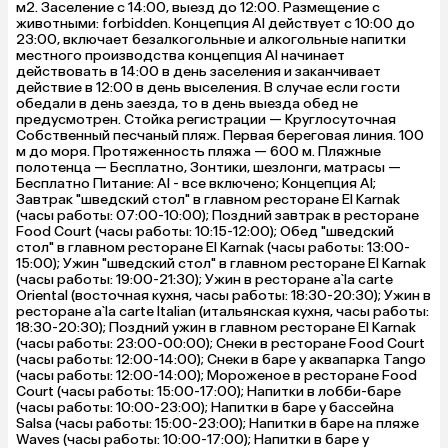
м2. Заселение с 14:00, выезд до 12:00. Размещение с
животными: forbidden. Концепция Al действует с 10:00 до
23:00, включает безалкогольные и алкогольные напитки
местного производства концепция Al начинает
действовать в 14:00 в день заселения и заканчивает
действие в 12:00 в день выселения. В случае если гости
обедали в день заезда, то в день выезда обед не
предусмотрен. Стойка регистрации — Круглосуточная
Собственный песчаный пляж. Первая береговая линия. 100
м до моря. Протяженность пляжа — 600 м. Пляжные
полотенца — Бесплатно, Зонтики, шезлонги, матрасы —
Бесплатно Питание: Al - все включено; Концепция Al;
Завтрак "шведский стол" в главном ресторане El Karnak
(часы работы: 07:00-10:00); Поздний завтрак в ресторане
Food Court (часы работы: 10:15-12:00); Обед "шведский
стол" в главном ресторане El Karnak (часы работы: 13:00-
15:00); Ужин "шведский стол" в главном ресторане El Karnak
(часы работы: 19:00-21:30); Ужин в ресторане a`la carte
Oriental (восточная кухня, часы работы: 18:30-20:30); Ужин в
ресторане a`la carte Italian (итальянская кухня, часы работы:
18:30-20:30); Поздний ужин в главном ресторане El Karnak
(часы работы: 23:00-00:00); Снеки в ресторане Food Court
(часы работы: 12:00-14:00); Снеки в баре у аквапарка Tango
(часы работы: 12:00-14:00); Мороженое в ресторане Food
Court (часы работы: 15:00-17:00); Напитки в лобби-баре
(часы работы: 10:00-23:00); Напитки в баре у бассейна
Salsa (часы работы: 15:00-23:00); Напитки в баре на пляже
Waves (часы работы: 10:00-17:00); Напитки в баре у