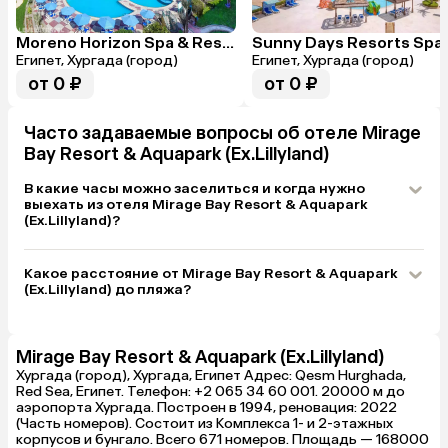
не тянул.
Это мог бы б
очень сильно
Moreno Horizon Spa & Resort (Ex. Hotelux Marina Beach)
Египет, Хургада (город)
Египет, Хургада (город)
от 0 ₽
от 0 ₽
Часто задаваемые вопросы об отеле Mirage
Bay Resort & Aquapark (Ex.Lillyland)
В какие часы можно заселиться и когда нужно
выехать из отеля Mirage Bay Resort & Aquapark
(Ex.Lillyland)?
Какое расстояние от Mirage Bay Resort & Aquapark
(Ex.Lillyland) до пляжа?
Mirage Bay Resort & Aquapark (Ex.Lillyland)
Хургада (город), Хургада, Египет Адрес: Qesm Hurghada,
Red Sea, Египет. Телефон: +2 065 34 60 001. 20000 м до
аэропорта Хургада. Построен в 1994, реновация: 2022
(Часть номеров). Состоит из Комплекса 1- и 2-этажных
корпусов и бунгало. Всего 671 номеров. Площадь — 168000