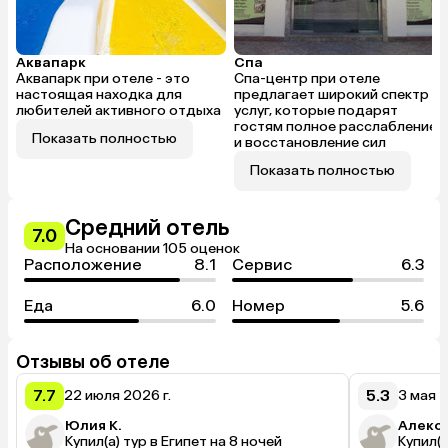
Аквапарк
Спа
Аквапарк при отеле - это
Спа-центр при отеле
настоящая находка для
предлагает широкий спектр
любителей активного отдыха
услуг, которые подарят
гостям полное расслабление
Показать полностью
и восстановление сил
Показать полностью
Средний отель
7.0
На основании 105 оценок
Расположение
8.1
Сервис
6.3
Еда
6.0
Номер
5.6
Отзывы об отеле
7.7
5.3
22 июля 2026 г.
3 мая 2
Юлия К.
Алекс
Купил(а) тур в Египет на 8 ночей
Купил(а