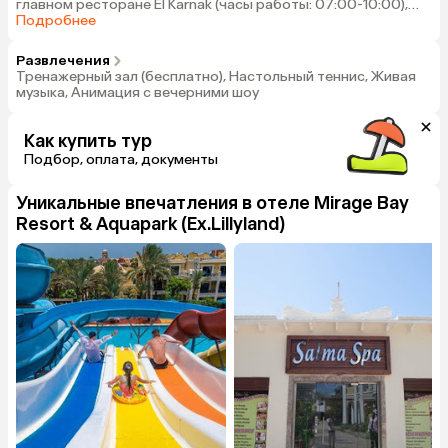
главном ресторане El Karnak (часы работы: 07:00-10:00),
Поздний завтрак в ресторане Food Court (часы работы:
Подробнее
10:15-12:00)
Развлечения
Тренажерный зал (бесплатно), Настольный теннис, Живая
музыка, Анимация с вечерними шоу
Как купить тур
Подбор, оплата, документы
Уникальные впечатления в отеле
Mirage Bay
Resort & Aquapark (Ex.Lillyland)