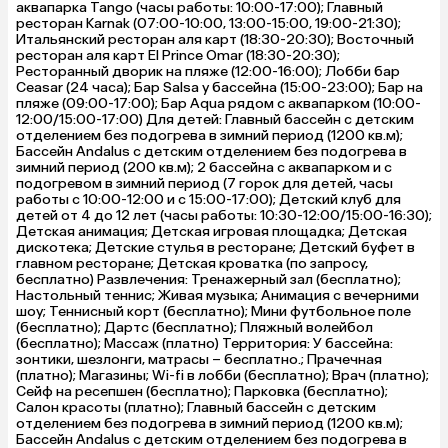
аквапарка Tango (часы работы: 10:00-17:00); Главный
ресторан Karnak (07:00-10:00, 13:00-15:00, 19:00-21:30);
Итальянский ресторан аля карт (18:30-20:30); Восточный
ресторан аля карт El Prince Omar (18:30-20:30);
Ресторанный дворик на пляже (12:00-16:00); Лобби бар
Ceasar (24 часа); Бар Salsa у бассейна (15:00-23:00); Бар на
пляже (09:00-17:00); Бар Aqua рядом с аквапарком (10:00-
12:00/15:00-17:00) Для детей: Главный бассейн с детским
отделением без подогрева в зимний период (1200 кв.м);
Бассейн Andalus с детским отделением без подогрева в
зимний период (200 кв.м); 2 бассейна с аквапарком и с
подогревом в зимний период (7 горок для детей, часы
работы с 10:00-12:00 и с 15:00-17:00); Детский клуб для
детей от 4 до 12 лет (часы работы: 10:30-12:00/15:00-16:30);
Детская анимация; Детская игровая площадка; Детская
дискотека; Детские стулья в ресторане; Детский буфет в
главном ресторане; Детская кроватка (по запросу,
бесплатно) Развлечения: Тренажерный зал (бесплатно);
Настольный теннис; Живая музыка; Анимация с вечерними
шоу; Теннисный корт (бесплатно); Мини футбольное поле
(бесплатно); Дартс (бесплатно); Пляжный волейбол
(бесплатно); Массаж (платно) Территория: У бассейна:
зонтики, шезлонги, матрасы – бесплатно.; Прачечная
(платно); Магазины; Wi-fi в лобби (бесплатно); Врач (платно);
Сейф на ресепшен (бесплатно); Парковка (бесплатно);
Салон красоты (платно); Главный бассейн с детским
отделением без подогрева в зимний период (1200 кв.м);
Бассейн Andalus с детским отделением без подогрева в