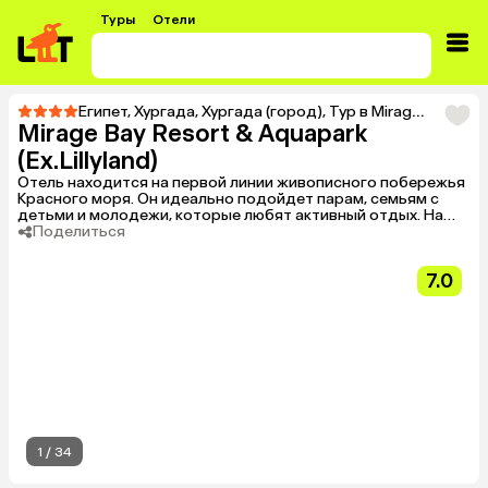
Туры
Отели
Египет
,
Хургада
,
Хургада (город)
,
Тур в Mirage Bay Resort & Aquapark (Ex.Lillyland)
Mirage Bay Resort & Aquapark
(Ex.Lillyland)
Отель находится на первой линии живописного побережья
Красного моря. Он идеально подойдет парам, семьям с
детьми и молодежи, которые любят активный отдых. На
территории комплекса есть несколько бассейнов, в том
Поделиться
числе аквапарк для детей и взрослых. Пляж с мелким
песком и плавным входом в воду находится рядом с
7.0
коралловым рифом, так что гости могут заняться
подводным плаванием.
1
/
34