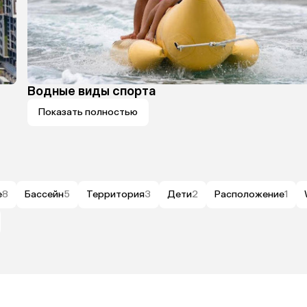
Водные виды спорта
Показать полностью
е
8
Бассейн
5
Территория
3
Дети
2
Расположение
1