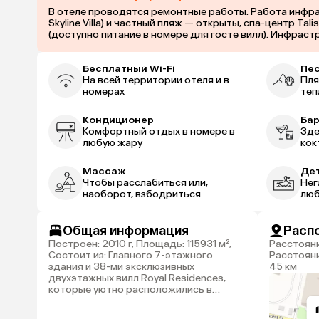
В отеле проводятся ремонтные работы. Работа инфраст
Skyline Villa) и частный пляж — открыты, спа-центр T
(доступно питание в номере для госте вилл). Инфраст
Бесплатный Wi-Fi
Пе
На всей территории отеля и в
Пля
номерах
теп
Кондиционер
Ба
Комфортный отдых в номере в
Зде
любую жару
кок
Массаж
Дет
Чтобы расслабиться или,
Нег
наоборот, взбодриться
люб
Общая информация
Расп
Построен: 2010 г, Площадь: 115931 м²,
Расстояние до аэропорта Дубай: 35 км,
Состоит из: Главного 7-этажного
Расстоян
здания и 38-ми эксклюзивных
45 км
двухэтажных вилл Royal Residences,
которые уютно расположились в
окружении тропических садов,
неподалеку от бассейна-лагуны и