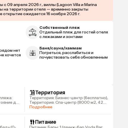
9 апреля 2026 г., виллы (Lagoon Villa и Marina
раны на территории отеля — временно закрыты
ое открытие ожидается 16 ноября 2026 г.
Собственный пляж
Отдельный пляж для гостей отеля
с лежаками и зонтами
Баня/сауна/хаммам
 рядом нет
Погреться, расслабиться и
не хочется
почувствовать себя обновленным
Территория
пляжа:
Территория: Бизнес-центр (бесплатно),
стояние до
Территория: Спа-центр (8000 м2, 42
процедурных кабинета, отдельные
Подробнее
зоны для мужчин и женщин, процедуры
– платно), Территория: Парикмахерская
(платно), Территория: Крытые
Питание
бассейны: 1 (с морской водой для
бад» (0-
Питание: Бары: 1 (лаунж-бар Voda Bar: