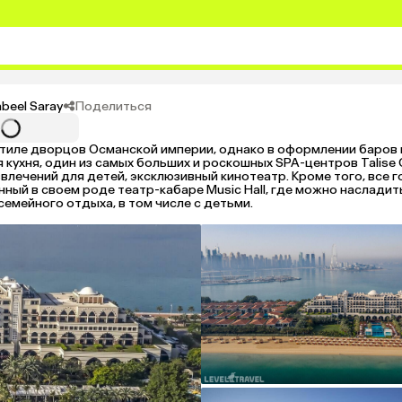
Поделиться
abeel Saray
тиле дворцов Османской империи, однако в оформлении баров 
 кухня, один из самых больших и роскошных SPA-центров Talise
влечений для детей, эксклюзивный кинотеатр. Кроме того, все г
нный в своем роде театр-кабаре Music Hall, где можно наслади
емейного отдыха, в том числе с детьми.