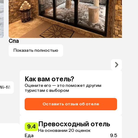
Спа
Показать полностью
Как вам отель?
Оцените его — это поможет другим
Wi-fi
1
туристам с выбором
Оставить отзыв об отеле
Превосходный отель
9.4
На основании 20 оценок
Еда
9.5