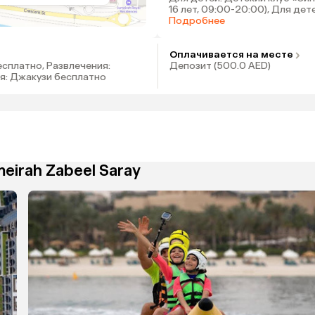
16 лет, 09:00-20:00), Для дет
Детский бассейн, Для детей:
Подробнее
горки, Для детей: Клуб для п
the Beach Shack
Оплачивается на месте
есплатно, Развлечения:
Депозит (500.0 AED)
ия: Джакузи бесплатно
eirah Zabeel Saray