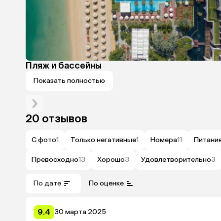
Пляж и бассейны
Показать полностью
20 отзывов
С фото
1
Только негативные
1
Номера
11
Питани
Превосходно
13
Хорошо
3
Удовлетворительно
3
По дате
По оценке
9.4
30 марта 2025