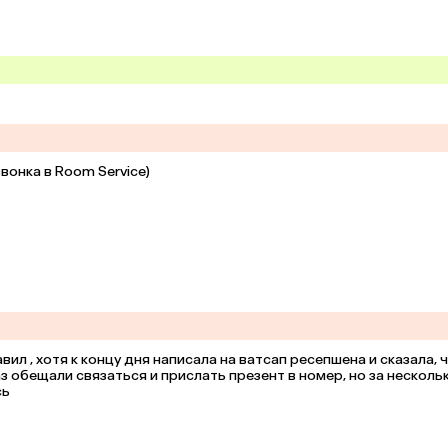
вонка в Room Service)
л , хотя к концу дня написала на ватсап ресепшена и сказала, ч
аз обещали связаться и прислать презент в номер, но за нескольк
сь