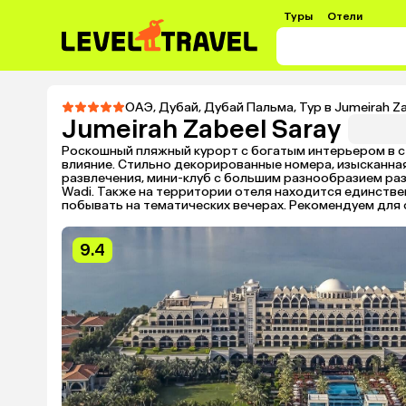
Туры
Отели
ОАЭ
,
Дубай
,
Дубай Пальма
,
Тур в Jumeirah Z
Jumeirah Zabeel Saray
Роскошный пляжный курорт с богатым интерьером в с
влияние. Стильно декорированные номера, изысканная
развлечения, мини-клуб с большим разнообразием раз
Wadi. Также на территории отеля находится единстве
побывать на тематических вечерах. Рекомендуем для с
9.4