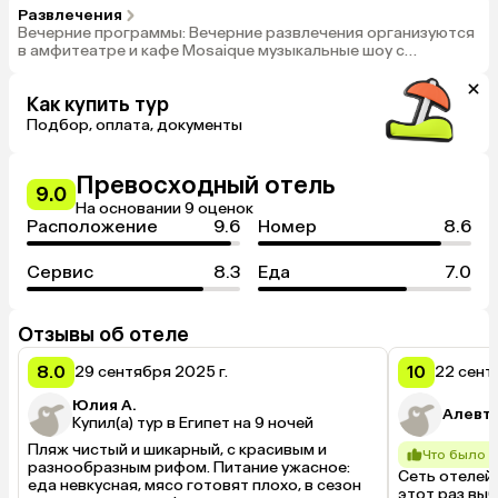
23:00, за дополнительную плату) временно закрыт
Развлечения
Вечерние программы: Вечерние развлечения организуются
в амфитеатре и кафе Mosaique музыкальные шоу с
профессиональной командой танцоров и различные
мероприятия каждый вечер всегда разные., Дневные
Как купить тур
развлекательные программы: На главном пляже и в главном
бассейне ежедневно проводятся разнообразные
Подбор, оплата, документы
развлекательные программы., Дискотека Star Gate (00:00-
03:00, за дополнительную плату)- временно закрыта,
Дартс
Превосходный отель
9.0
На основании 9 оценок
Расположение
9.6
Номер
8.6
Сервис
8.3
Еда
7.0
Отзывы об отеле
8.0
10
29 сентября 2025 г.
22 сент
Юлия А.
Алевт
Купил(а) тур в Египет на 9 ночей
Пляж чистый и шикарный, с красивым и 
Что было 
разнообразным рифом. Питание ужасное: 
Сеть отелей 
еда невкусная, мясо готовят плохо, в сезон 
этот раз выбр