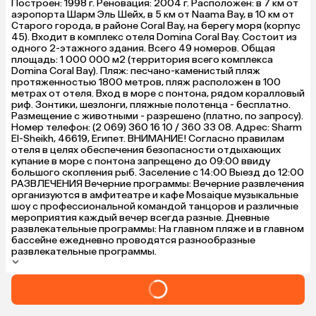
Построен: 1998 г. Реновация: 2004 г. Расположен: в 7 км от
аэропорта Шарм Эль Шейх, в 5 км от Naama Bay, в 10 км от
Старого города, в районе Coral Bay, на берегу моря (корпус
45). Входит в комплекс отеля Domina Coral Bay. Состоит из
одного 2-этажного здания. Всего 49 номеров. Общая
площадь: 1 000 000 м2 (территория всего комплекса
Domina Coral Bay). Пляж: песчано-каменистый пляж
протяженностью 1800 метров, пляж расположен в 100
метрах от отеля. Вход в море с понтона, рядом коралловый
риф. Зонтики, шезлонги, пляжные полотенца - бесплатно.
Размещение с животными - разрешено (платно, по запросу).
Номер телефон: (2 069) 360 16 10 / 360 33 08. Адрес: Sharm
El-Sheikh, 46619, Египет. ВНИМАНИЕ! Cогласно правилам
отеля в целях обеспечения безопасности отдыхающих
купание в море с понтона запрещено до 09:00 ввиду
большого скопления рыб. Заселение с 14:00 Выезд до 12:00
РАЗВЛЕЧЕНИЯ Вечерние программы: Вечерние развлечения
организуются в амфитеатре и кафе Mosaique музыкальные
шоу с профессиональной командой танцоров и различные
мероприятия каждый вечер всегда разные. Дневные
развлекательные программы: На главном пляже и в главном
бассейне ежедневно проводятся разнообразные
развлекательные программы.