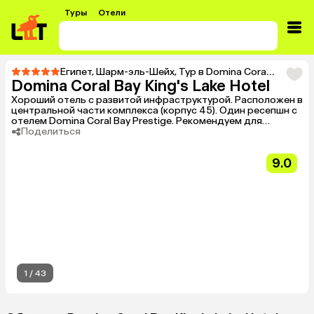
Туры
Отели
Египет
,
Шарм-эль-Шейх
,
Тур в Domina Coral Bay King's Lake Hotel
Domina Coral Bay King's Lake Hotel
Хороший отель с развитой инфраструктурой. Расположен в
центральной части комплекса (корпус 45). Один ресепшн с
отелем Domina Coral Bay Prestige. Рекомендуем для
молодежи и семейного отдыха.
Поделиться
9.0
1
/
43