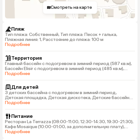
Смотреть на карте
Пляж
Тип пляжа: Собственный, Тип пляжа: Песок + галька,
Пляжная линия: 1, Расстояние до пляжа: 100 м
Подробнее
Территория
Главный бассейн с подогревом в зимний период (587 кв.м),
Бассейн Elisir с подогревом в зимний период (485 кв.м),
Бассейн Sultan 56 с подогревом в зимний период (595 кв.м),
Подробнее
Бассейн 55 с подогревом в зимний период (625 кв.м)
Для детей
3 детских бассейна с подогревом в зимний период,
Детская площадка, Детская дискотека, Детские бассейны:
4 (с подогревом в зимний период)
Подробнее
Питание
Ресторан La Terrazza (08:00-11:00, 12:30-14:30, 19:30-21:30),
Кафе Mosaique (10:00-01:00, за дополнительную плату),
Итальянский ресторан La Piazzetta (19:00-00:00, за
Подробнее
дополнительную плату), Ресторан Steak House (19:00-