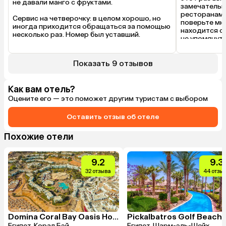
не давали манго с фруктами. 

замечательн
ресторанами.
Сервис на четверочку: в целом хорошо, но 
поверьте мне
иногда приходится обращаться за помощью 
находится со
несколько раз. Номер был уставший. 

не упомянут
Домашний р
Соляное озеро супер! Особенно 
понравились рыбки.
Показать 9 отзывов
Как вам отель?
Оцените его — это поможет другим туристам с выбором
Оставить отзыв об отеле
Похожие отели
9.2
9.3
32 отзыва
44 отзы
Domina Coral Bay Oasis Hotel
Египет, Корал Бэй
Египет, Шарм-эль-Шейх