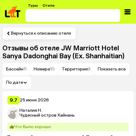
Туры
Отели
Вернуться к описанию отеля
Отзывы об отеле
JW Marriott Hotel
Sanya Dadonghai Bay (Ex. Shanhaitian)
Бассейн
11
Номера
10
Территория
9
Показать все
По дате
9.7
25 июня 2026
Наталия Н.
Чудесный остров Хайнань
Что было хорошо