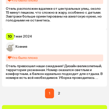
Что было плохо
Отель расположен вдалеке от центральных улиц, около 
15 минут пешком, что сложно в жару, особенно с детьми. 
Завтраки больше ориентированы на азиатскую кухню, но 
голодными не останетесь.
10
1 мая 2024
Ксения
Что было плохо
Отель превзошел наши ожидания! Дизайн великолепный, 
территория ухоженная. Номер оказался светлым и 
комфортным, а балкон идеально подходит для отдыха. В 
номере есть всё необходимое. Уборка проводилась 
качественно и своевременно. Завтраки вкусные и 
разнообразные, можно кушать как в ресторане, так и на 
открытой террасе. Персонал дружелюбный и 
услужливый.
1
2