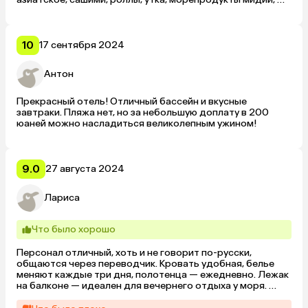
устрицы запеченные на гриле, шашлычки из курицы, 
баранины, говядины, всё в азиатском стиле, острое и 
вкусное. В целом всё супер! 
10
17 сентября 2024
Антон
Прекрасный отель! Отличный бассейн и вкусные 
завтраки. Пляжа нет, но за небольшую доплату в 200 
юаней можно насладиться великолепным ужином!
9.0
27 августа 2024
Лариса
Что было хорошо
Персонал отличный, хоть и не говорит по-русски, 
общаются через переводчик. Кровать удобная, белье 
меняют каждые три дня, полотенца — ежедневно. Лежак 
на балконе — идеален для вечернего отдыха у моря. 
Вода в бассейне тёплая, как в домашней ванне — просто 
кайф!