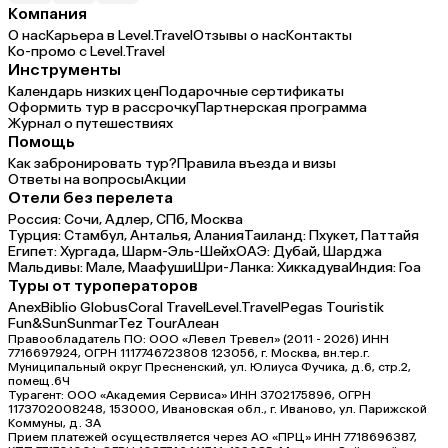
Компания
О нас
Карьера в Level.Travel
Отзывы о нас
Контакты
Ко-промо с Level.Travel
Инструменты
Календарь низких цен
Подарочные сертификаты
Оформить тур в рассрочку
Партнерская программа
Журнал о путешествиях
Помощь
Как забронировать тур?
Правила въезда и визы
Ответы на вопросы
Акции
Отели без перелета
Россия:
Сочи,
Адлер,
СПб,
Москва
Турция:
Стамбул,
Анталья,
Алания
Таиланд:
Пхукет,
Паттайя
Египет:
Хургада,
Шарм-Эль-Шейх
ОАЭ:
Дубай,
Шарджа
Мальдивы:
Мале,
Маафуши
Шри-Ланка:
Хиккадува
Индия:
Гоа
Туры от туроператоров
Anex
Biblio Globus
Coral Travel
Level.Travel
Pegas Touristik
Fun&Sun
Sunmar
Tez Tour
Алеан
Правообладатель ПО: ООО «Левел Тревел» (2011 - 2026) ИНН
7716697924, ОГРН 1117746723808 123056, г. Москва, вн.тер.г.
Муниципальный округ Пресненский, ул. Юлиуса Фучика, д.6, стр.2,
помещ.6Ч
Турагент: ООО «Академия Сервиса» ИНН 3702175896, ОГРН
1173702008248, 153000, Ивановская обл., г. Иваново, ул. Парижской
Коммуны, д. ЗА
Прием платежей осуществляется через АО «ПРЦ» ИНН 7718696387,