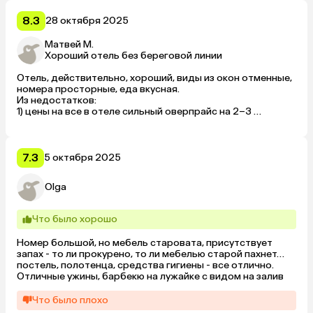
после этого отеля выбрать какой-то другой, если 
вернусь в Дадунхай.
8.3
28 октября 2025
Матвей М.
Хороший отель без береговой линии
Отель, действительно, хороший, виды из окон отменные, 
номера просторные, еда вкусная. 

Из недостатков:

1) цены на все в отеле сильный оверпрайс на 2–3 
порядка, особенно в ресторанах;

2) в описании отеля указана 1-я береговая линия, но до 
ближайшего места для купания в море около 1,5 км 
пешком, это нужно учитывать при бронировании. Однако 
7.3
5 октября 2025
на территории отеля есть хороший бассейн.
Olga
Что было хорошо
Номер большой, но мебель старовата, присутствует 
запах - то ли прокурено, то ли мебелью старой пахнет… 
постель, полотенца, средства гигиены - все отлично. 
Отличные ужины, барбекю на лужайке с видом на залив
Что было плохо