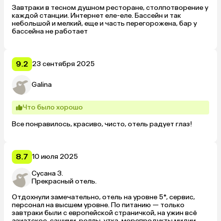
Завтраки в тесном душном ресторане, столпотворение у 
каждой станции. Интернет еле-еле. Бассейн и так 
небольшой и мелкий, еще и часть перегорожена, бар у 
бассейна не работает
9.2
23 сентября 2025
Galina
Что было хорошо
Все понравилось, красиво, чисто, отель радует глаз!
8.7
10 июля 2025
Сусана З.
Прекрасный отель.
Отдохнули замечательно, отель на уровне 5*, сервис, 
персонал на высшем уровне. По питанию — только 
завтраки были с европейской страничкой, на ужин всё 
азиатское, сашими, роллы, утка, морепродукты мидии, 