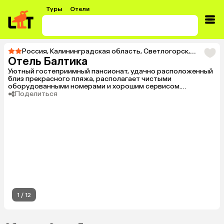
Туры
Отели
Россия
,
Калининградская область
,
Светлогорск
,
Тур в От
Отель Балтика
Уютный гостеприимный пансионат, удачно расположенный
близ прекрасного пляжа, располагает чистыми
оборудованными номерами и хорошим сервисом.
Доброжелательный персонал приложит все усилия для
Поделиться
вашего комфортного отдыха.
1
/
12