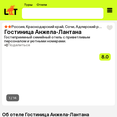
Туры
Отели
Россия
,
Краснодарский край
,
Сочи
,
Адлерский район
,
Адл
Гостиница Анжела-Лантана
Гостеприимный семейный отель с приветливым
персоналом и уютными номерами.
Поделиться
8.0
1
/
14
Об отеле Гостиница Анжела-Лантана