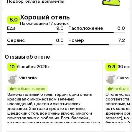
Подбор, оплата, документы
Хороший отель
8.0
На основании 17 оценок
Еда
9.0
Расположение
8.0
Сервис
8.0
Номер
7.2
Отзывы об отеле
10
9.3
6 ноября 2025 г.
30 сен
Viktoriia
Elvira
Что было хорошо
Что было 
Замечательный отель, территория очень 
Отель условн
красивая с множеством зелёных 
соответствуе
насаждений, цветов и экзотических 
совковые, ме
деревьев. Завтраки просто отличные, 
есть холодил
шведский стол, все очень вкусно, много и 
древний обш
приготовлено с любовью. Есть бассейн , 
агрегат), но 
которым гостям предлагается пользоваться 
бюджетный ва
бесплатно. Прекрасное 
подошел. Ра