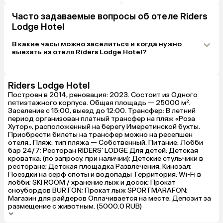
Часто задаваемые вопросы об отеле Riders
Lodge Hotel
В какие часы можно заселиться и когда нужно
выехать из отеля Riders Lodge Hotel?
Riders Lodge Hotel
Построен в 2014, реновация: 2023. Состоит из Одного
пятиэтажного корпуса. Общая площадь — 25000 м².
Заселение с 15:00, выезд до 12:00. Трансфер: В летний
период организован платный трансфер на пляж «Роза
Хутор», расположенный на берегу Имеретинской бухты.
Приобрести билеты на трансфер можно на ресепшен
отеля.. Пляж: тип пляжа — Собственный. Питание: Лобби
бар 24/7; Ресторан RIDERS' LODGE Для детей: Детская
кроватка: (по запросу, при наличии); Детские стульчики в
ресторане; Детская площадка Развлечения: Кинозал;
Поездки на серф споты и водопады Территория: Wi-Fi в
лобби; SKI ROOM / хранение лыж и досок; Прокат
сноубордов BURTON; Прокат лыж SPORTMARAFON;
Магазин для райдеров Оплачивается на месте: Депозит за
размещение с животным. (5000.0 RUB)