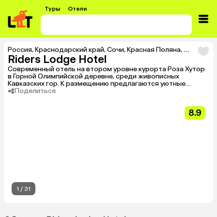
Туры
Отели
Россия
,
Краснодарский край
,
Сочи
,
Красная Поляна
,
Роза Хут
Riders Lodge Hotel
Современный отель на втором уровне курорта Роза Хутор
в Горной Олимпийской деревне, среди живописных
Кавказских гор. К размещению предлагаются уютные
номера разных категорий, оборудованные всем
Поделиться
необходимым для комфортного проживания. На
территории отеля есть ресторан в стиле лофт, кинозал,
8.9
клуб с PlayStation и настольными играми, лыжехранилище и
удобная парковка. Подходит для активного отдыха,
семейных поездок и любителей горнолыжного спорта.
1
/
31