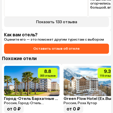
огорчились. 
большой, впо
чистое белье
шустрый серв
сотрудников 
Показать 133 отзыва
дополнительн
принесут. Уб
качественно.
Как вам отель?
остались тол
Оцените его — это поможет другим туристам с выбором
Из минусов. 
одном пахло 
Оставить отзыв об отеле
пользовались
лучше бы так
Похожие отели
был. 
8.8
9.3
355 отзывов
119 отзыв
Город-Отель Бархатные Сезоны (Спортивный Квартал)
Россия, Город-Отель
Россия, Роза Хутор
Бархатные Сезоны
от 0 ₽
от 0 ₽