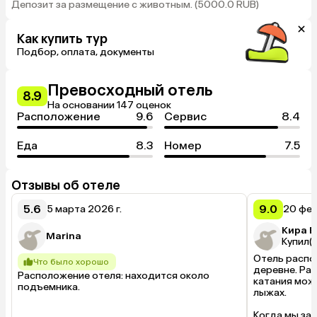
Депозит за размещение с животным. (5000.0 RUB)
Как купить тур
Подбор, оплата, документы
Превосходный отель
8.9
На основании 147 оценок
Расположение
9.6
Сервис
8.4
Еда
8.3
Номер
7.5
Отзывы об отеле
5.6
9.0
5 марта 2026 г.
20 фев
Кира Е
Marina
Купил(а
Отель распо
Что было хорошо
деревне. Рас
Расположение отеля: находится около 
катания можн
подъемника.
лыжах. 

Когда мы заш