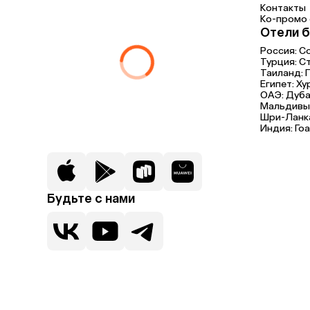
Контакты
Ко-промо с
Отели б
Россия:
С
Турция:
С
Таиланд:
Египет:
Ху
ОАЭ:
Дуба
Мальдивы
Шри-Ланк
Индия:
Гоа
Будьте с нами