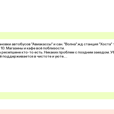
овки автобусов "Авиакассы" и сан. "Волна".жд станция "Хоста" 
10. Магазины и кафе всё поблизости.

ресепшене кто-то есть. Никаких проблем с поздним заездом. Уб
ё поддерживается в чистоте и уюте.

ыми лавочками.