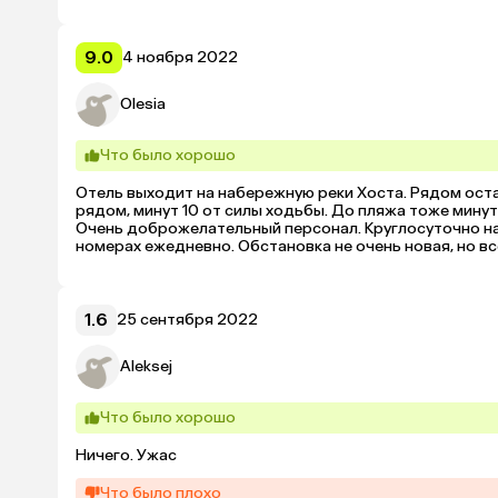
9.0
4 ноября 2022
Olesia
Что было хорошо
Отель выходит на набережную реки Хоста. Рядом остан
рядом, минут 10 от силы ходьбы. До пляжа тоже минут 
Очень доброжелательный персонал. Круглосуточно на 
номерах ежедневно. Обстановка не очень новая, но вс
Довольно большой зеленый внутренний двор с удобн
1.6
25 сентября 2022
Aleksej
Что было хорошо
Ничего. Ужас
Что было плохо