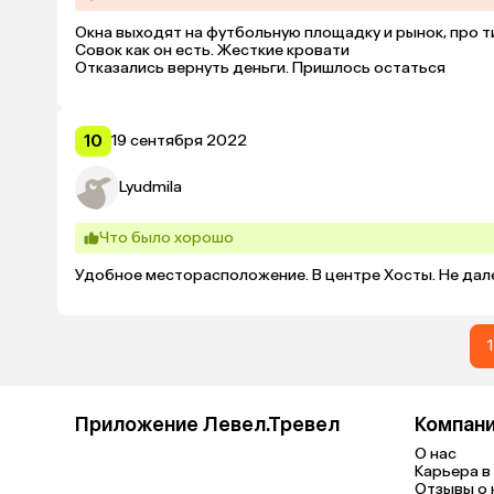
Окна выходят на футбольную площадку и рынок, про т
Совок как он есть. Жесткие кровати

Отказались вернуть деньги. Пришлось остаться
10
19 сентября 2022
Lyudmila
Что было хорошо
Удобное месторасположение. В центре Хосты. Не дале
1
Приложение Левел.Тревел
Компан
О нас
Карьера в 
Отзывы о 