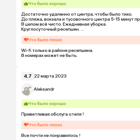
Что было хорошо
Достаточно удаленно от центра, чтобы было тихо.

До пляжа, вокзала и тусовочного центра 5-15 минут пр
В целом всё чисто. Ежедневная уборка.

Круглосуточный ресепшен. 

Встречает охранник или дежурный администратор в л
Что было плохо
Wi-fi только в районе ресепшена.

В номерах может не быть.
4.7
22 марта 2023
Aleksandr
Что было хорошо
Приветливая обслуга отеля !
Что было плохо
Все почти не понравилось !