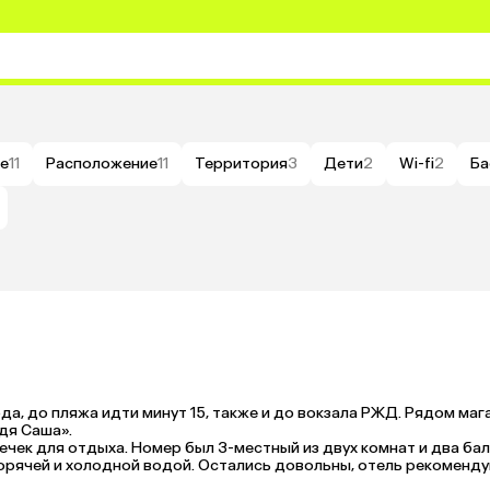
е
11
Расположение
11
Территория
3
Дети
2
Wi-fi
2
Ба
а, до пляжа идти минут 15, также и до вокзала РЖД. Рядом мага
я Саша».

чек для отдыха. Номер был 3-местный из двух комнат и два балк
горячей и холодной водой. Остались довольны, отель рекоменду