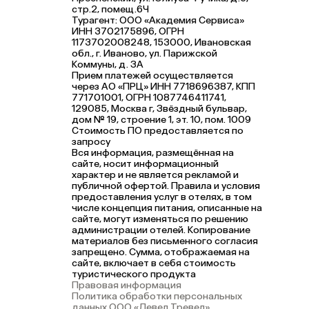
стр.2, помещ.6Ч
Турагент: ООО «Академия Сервиса»
ИНН 3702175896, ОГРН
1173702008248, 153000, Ивановская
обл., г. Иваново, ул. Парижской
Коммуны, д. ЗА
Прием платежей осуществляется
через АО «ПРЦ» ИНН 7718696387, КПП
771701001, ОГРН 1087746411741,
129085, Москва г, Звёздный бульвар,
дом № 19, строение 1, эт. 10, пом. 1009
Стоимость ПО предоставляется по
запросу
Вся информация, размещённая на
сайте, носит информационный
характер и не является рекламой и
публичной офертой. Правила и условия
предоставления услуг в отелях, в том
числе концепция питания, описанные на
сайте, могут изменяться по решению
администрации отелей. Копирование
материалов без письменного согласия
запрещено. Сумма, отображаемая на
сайте, включает в себя стоимость
туристического продукта
Правовая информация
Политика обработки персональных
данных ООО «Левел Тревел»