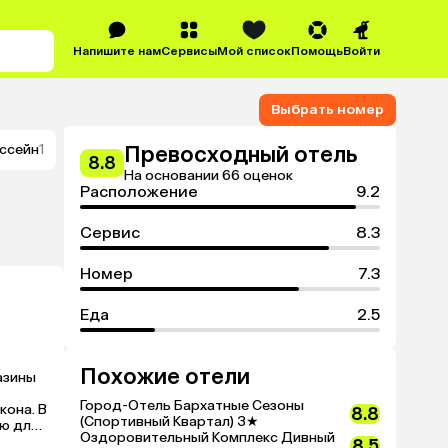
Напишите нам
Сервисы
Мой список
Помощь
Войти
Выбрать номер
ссейн
1
Превосходный отель
8.8
На основании 66 оценок
Расположение
9.2
Сервис
8.3
Номер
7.3
Еда
2.5
Похожие отели
зины 
Город-Отель Бархатные Сезоны
она. В 
8.8
(Спортивный Квартал)
3★
ю для 
Оздоровительный Комплекс Дивный
8.5