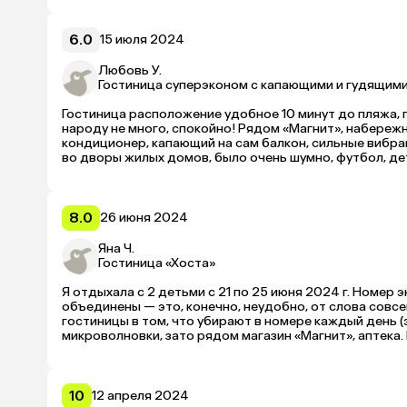
6.0
15 июля 2024
Любовь У.
Гостиница суперэконом с капающими и гудящим
Гостиница расположение удобное 10 минут до пляжа, п
народу не много, спокойно! Рядом «Магнит», набережн
кондиционер, капающий на сам балкон, сильные вибра
во дворы жилых домов, было очень шумно, футбол, де
мытьё полов ежедневная, замена полотенец раз в 5 дн
Рекомендации отелю: заменить кондиционеры на сов
8.0
26 июня 2024
Яна Ч.
Гостиница «Хоста»
Я отдыхала с 2 детьми с 21 по 25 июня 2024 г. Номер 
объединены — это, конечно, неудобно, от слова совсем
гостиницы в том, что убирают в номере каждый день (э
микроволновки, зато рядом магазин «Магнит», аптека. 
10
12 апреля 2024