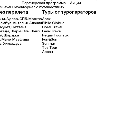
Партнерская программа
Акции
 Level.Travel
Журнал о путешествиях
ез перелета
Туры от туроператоров
очи,
Адлер,
СПб,
Москва
Anex
тамбул,
Анталья,
Алания
Biblio Globus
Пхукет,
Паттайя
Coral Travel
ргада,
Шарм-Эль-Шейх
Level.Travel
й,
Шарджа
Pegas Touristik
:
Мале,
Маафуши
Fun&Sun
а:
Хиккадува
Sunmar
Tez Tour
Алеан