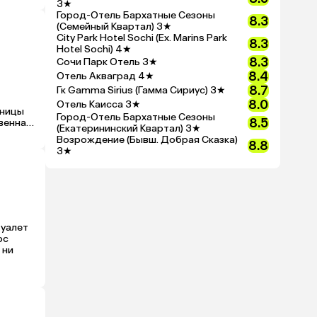
3★
Город-Отель Бархатные Сезоны
8.3
(Семейный Квартал)
3★
City Park Hotel Sochi (Ex. Marins Park
8.3
Hotel Sochi)
4★
8.3
Сочи Парк Отель
3★
8.4
Отель Акваград
4★
8.7
Гк Gamma Sirius (Гамма Сириус)
3★
8.0
Отель Каисса
3★
ницы 
Город-Отель Бархатные Сезоны
8.5
енная: 
(Екатерининский Квартал)
3★
Возрождение (Бывш. Добрая Сказка)
8.8
3★
уалет 
с 
ни 