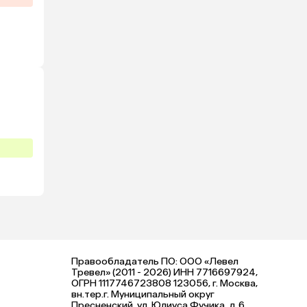
Правообладатель ПО: ООО «Левел
Тревел» (2011 - 2026) ИНН 7716697924,
ОГРН 1117746723808 123056, г. Москва,
вн.тер.г. Муниципальный округ
Пресненский, ул. Юлиуса Фучика, д.6,