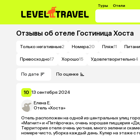
Туры
Отели
Отзывы об отеле
Гостиница Хоста
Только негативные
2
Номера
20
Пляж
11
Питани
Превосходно
17
Хорошо
15
Удовлетворительно
4
По дате
По оценке
10
13 сентября 2024
Елена Е.
Отель «Хоста»
Отель расположен на одной из центральных улиц город
«Магнит» и «Пятёрочка», очень хорошая пиццерия «Дяд
Территория отеля очень уютная, много зелени и скамее
номере чисто, уборка каждый день. Кулер на этаже с 
отдыха. 