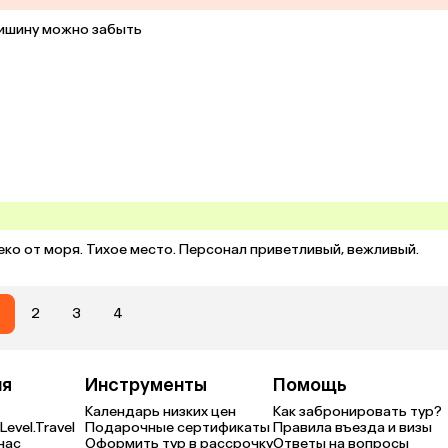
ишину можно забыть

ко от моря. Тихое место. Персонал приветливый, вежливый.
2
3
4
ия
Инструменты
Помощь
Календарь низких цен
Как забронировать тур?
Level.Travel
Подарочные сертификаты
Правила въезда и визы
нас
Оформить тур в рассрочку
Ответы на вопросы