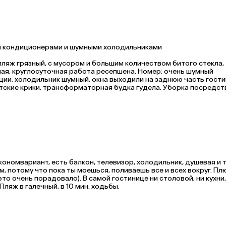
и кондиционерами и шумными холодильниками
ляж грязный, с мусором и большим количеством битого стекла, 
ая, круглосуточная работа ресепшена. Номер: очень шумный 
ции, холодильник шумный, окна выходили на заднюю часть гости
тские крики, трансформаторная будка гудела. Уборка посредств
ей, мусор выносили ежедневно. Территория чистая, ухоженная. 
ременные бесшумные, холодильники заменить.
экономвариант, есть балкон, телевизор, холодильник, душевая и т
, потому что пока ты моешься, поливаешь все и всех вокруг. Плю
то очень порадовало). В самой гостинице ни столовой, ни кухни, 
Пляж в галечный, в 10 мин. ходьбы.