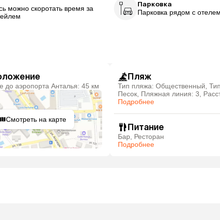
р
Парковка
сь можно скоротать время за
Парковка рядом с отеле
тейлем
оложение
Пляж
ие до аэропорта Анталья: 45 км
Тип пляжа: Общественный, Тип
Песок, Пляжная линия: 3, Расс
пляжа: 600 м
Подробнее
Смотреть на карте
Питание
Бар, Ресторан
Подробнее