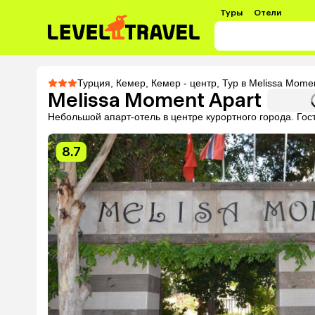
Туры
Отели
Турция
,
Кемер
,
Кемер - центр
,
Тур в Melissa Momen
Melissa Moment Apart
Небольшой апарт-отель в центре курортного города. Го
8.7