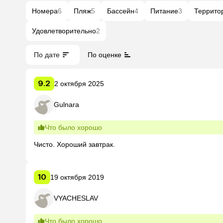
Номера
6
Пляж
5
Бассейн
4
Питание
3
Террито
Удовлетворительно
2
По дате
По оценке
9.2
2 октября 2025
Gulnara
Что было хорошо
Чисто. Хороший завтрак.
10
19 октября 2019
VYACHESLAV
Что было хорошо