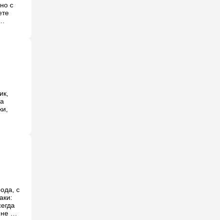
о с 
те 
 
се 
ирую: 
к, 
а 
и, 
да, с 
ки: 
егда 
не 