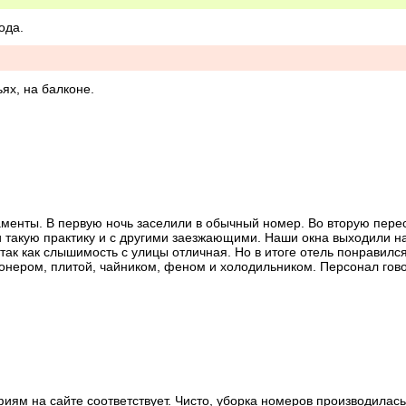
ода.
ях, на балконе.
енты. В первую ночь заселили в обычный номер. Во вторую перес
такую практику и с другими заезжающими. Наши окна выходили на
ак как слышимость с улицы отличная. Но в итоге отель понравился.
ионером, плитой, чайником, феном и холодильником. Персонал гово
омерах убирались каждый день, но не сказать, что идеально. До пля
 на почте у башни с часами, идти минут 15. Если едете туда за 
ям на сайте соответствует. Чисто, уборка номеров производилась.