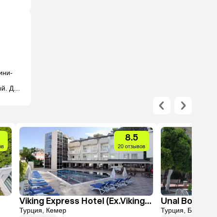
тель 
ини-
й. До 
жака и 
люту 
8.5
ов
20 отзывов
Viking Express Hotel (Ex.Viking Suite Hotel)
Unal Boutiqu
Турция, Кемер
Турция, Бельдиб