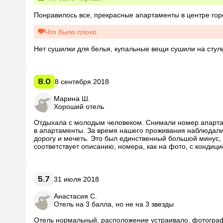
Понравилось все, прекрасные апартаменты в центре гор
Что было плохо
Нет сушилки для белья, купальные вещи сушили на стуль
8.0
8 сентября 2018
Марина Ш.
Хороший отель
Отдыхала с молодым человеком. Снимали номер апартам
в апартаменты. За время нашего проживания наблюдали 
дорогу и мечеть. Это был единственный большой минус, т
соответствует описанию, номера, как на фото, с кондиц
по-русски (как и почти весь Кемер). Бассейн чистый, в н
минут 10, магазины поблизости есть, менять деньги можно
"тюленьим" отдыхом, то отель вам не подойдет.  
5.7
31 июля 2018
Анастасия С.
Отель на 3 балла, но не на 3 звезды
Отель нормальный, расположение устраивало, фотографи