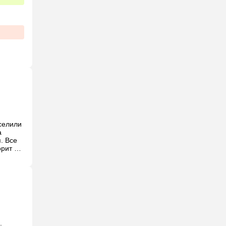
елили 
 
 Все 
рит 
жа идти 
 