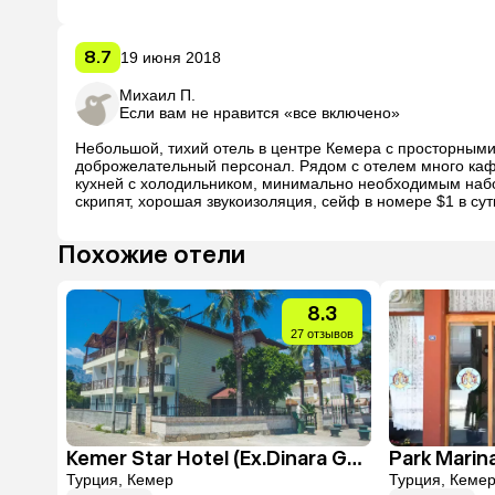
моют. Насекомых нет. Номера соответствуют фото, спальн
кондиционер только в спальне и маломощный, поэтому в 
8.7
19 июня 2018
Михаил П.
Если вам не нравится «все включено»
Небольшой, тихий отель в центре Кемера с просторными 
доброжелательный персонал. Рядом с отелем много каф
кухней с холодильником, минимально необходимым набор
скрипят, хорошая звукоизоляция, сейф в номере $1 в сут
лучшего пляжа в городе, в парковой зоне Moonlight, 20-
зонт стоили $6. Рядом с отелем (2-3 минуты пешком) се
Похожие отели
8.3
27 отзывов
Kemer Star Hotel (Ex.Dinara Garden)
Park Marin
Турция, Кемер
Турция, Кемер