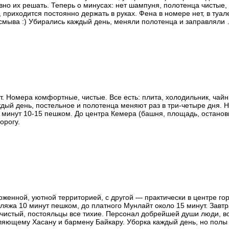
о их решать. Теперь о минусах: нет шампуня, полотенца чистые, н
приходится постоянно держать в руках. Фена в номере нет, в туале
мыва :) Убирались каждый день, меняли полотенца и заправляли 
 проблема. Брали только завтраки, каждый день одно и то же: арбуз,
ета (1 и тот же). Короче, разнообразия нет. Не знаю, каким было «в
оего у отеля нет, но можно найти хорошие бесплатные пляжи 
й бассейн и лежаки для любителей малоподвижного отдыха. Резюм
. Номера комфортные, чистые. Все есть: плита, холодильник, чайни
дый день, постельное и полотенца меняют раз в три-четыре дня. Н
 минут 10-15 пешком. До центра Кемера (башня, площадь, остановк
орогу.
женной, уютной территорией, с другой — практически в центре горо
ляжа 10 минут пешком, до платного Мунлайт около 15 минут. Завтра
 чистый, постояльцы все тихие. Персонал добрейшей души люди, вс
ляющему Хасану и бармену Байкару. Уборка каждый день, но полы 