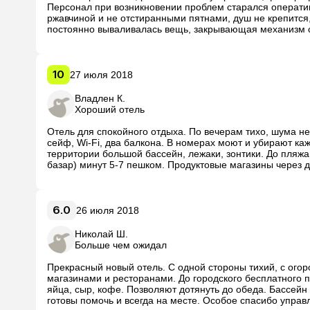
Персонал при возникновении проблем старался оперативн
ржавчиной и не отстиранными пятнами, душ не крепится, 
постоянно вываливалась вещь, закрывающая механизм с
кровать. Пол не мыли, но в принципе везде чисто. Это не
помидоры, огурцы, колбаса (1 вид), лаваш и сыр, типа, ф
включено», но подозреваю, что не на 3 звезды. Пляжа св
относительно неподалеку. На территории есть небольшо
10
27 июля 2018
Владлен К.
Хороший отель
Отель для спокойного отдыха. По вечерам тихо, шума нет
сейф, Wi-Fi, два балкона. В номерах моют и убирают каж
территории большой бассейн, лежаки, зонтики. До пляжа
базар) минут 5-7 пешком. Продуктовые магазины через д
6.0
26 июля 2018
Николай Ш.
Больше чем ожидал
Прекрасный новый отель. С одной стороны тихий, с огоро
магазинами и ресторанами. До городского бесплатного п
яйца, сыр, кофе. Позволяют дотянуть до обеда. Бассейн
готовы помочь и всегда на месте. Особое спасибо управ