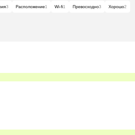
рия
3
Расположение
1
Wi-fi
1
Превосходно
3
Хорошо
2