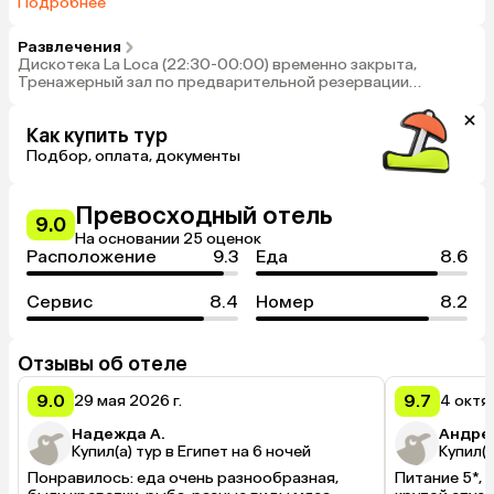
(18:30-21:00), Лобби бар Fantasia (24 часа)
Подробнее
Развлечения
Дискотека La Loca (22:30-00:00) временно закрыта,
Тренажерный зал по предварительной резервации
(бесплатно), Пляжный волейбол (бесплатно), Теннисный
корт и оборудование (освещение-платно, резиновое
Как купить тур
покрытие)
Подбор, оплата, документы
Превосходный отель
9.0
На основании 25 оценок
Расположение
9.3
Еда
8.6
Сервис
8.4
Номер
8.2
Отзывы об отеле
9.0
9.7
29 мая 2026 г.
4 октя
Надежда А.
Андре
Купил(а) тур в Египет на 6 ночей
Купил(а
Понравилось: еда очень разнообразная, 
Питание 5*, 