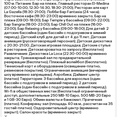
100 м. Питание: Бар на пляже.; Главный ресторан Еl-Medina
(07:00-10:00, 12:30-14:30, 18:30-21:00); Ресторан аля карт
La Gazella (18:30-21:00); Лобби бар Fantasia (24 часа);
Восточное кафе (18:30-23:00) временно закрыто; Бар на
пляже (09:00-18:00); Бар Temple у бассейна (09:00-22:00);
Бар Sangria (18:00-23:00); Бар Chill Out на пляже (16:00-
23:00); Бар Relaxing у бассейна (09:00-18:00) Для детей: 2
детских бассейна (один бассейн с подогревом в зимний
период); Детский клуб для детей от 4 до 11 лет; Детская
анимация (русскоговорящий персонал); Детская дискотека
с 20:30-21:00; Детская игровая площадка; Детские стулья
в ресторане; Детская кроватка по запросу (бесплатно)
Развлечения: Дискотека La Loca (22:30-00:00) временно
закрыта; Тренажерный зал по предварительной
резервации (бесплатно); Пляжный волейбол (бесплатно);
Теннисный корт и оборудование (освещение-платно,
резиновое покрытие); Ограниченная анимация (вечерние
шоу временно запрещены); Аэробика; Дайвинг центр
(платно) Территория: 3 бассейна для взрослых (один
бассейн с подогревом в зимний период); 2 детских
бассейна (один бассейн с подогревом в зимний период);
Wi-fi в общественных местах (бесплатный ограниченный
доступ, дополнительные 250 MB-10 Евро, 500 MB-20 Евро
и 1 GB-30 Евро); Обмен валюты и банкомат; Прачечная
(платно); Конференц-зал (площадь 40 кв.м., рассчитан на 35
гостей-платно); Оздоровительный центр (временно
закрыт); Салон красоты (временно закрыт)