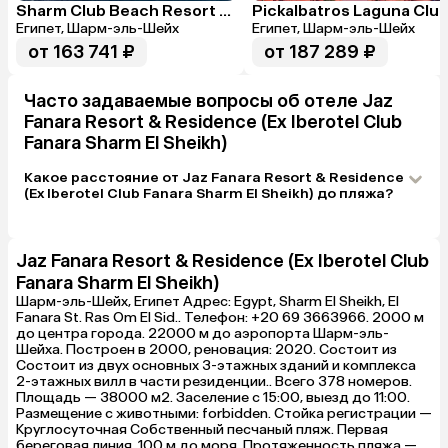
Sharm Club Beach Resort (Ex. Labranda Tower Bay)
Египет, Шарм-эль-Шейх
Египет, Шарм-эль-Шейх
от 163 741 ₽
от 187 289 ₽
Часто задаваемые вопросы об отеле Jaz
Fanara Resort & Residence (Ex Iberotel Club
Fanara Sharm El Sheikh)
Какое расстояние от Jaz Fanara Resort & Residence
(Ex Iberotel Club Fanara Sharm El Sheikh) до пляжа?
Jaz Fanara Resort & Residence (Ex Iberotel Club
Fanara Sharm El Sheikh)
Шарм-эль-Шейх, Египет Адрес: Egypt, Sharm El Sheikh, El
Fanara St. Ras Om El Sid.. Телефон: +20 69 3663966. 2000 м
до центра города. 22000 м до аэропорта Шарм-эль-
Шейха. Построен в 2000, реновация: 2020. Состоит из
Состоит из двух основных 3-этажных зданий и комплекса
2-этажных вилл в части резиденции.. Всего 378 номеров.
Площадь — 38000 м2. Заселение с 15:00, выезд до 11:00.
Размещение с животными: forbidden. Стойка регистрации —
Круглосуточная Собственный песчаный пляж. Первая
береговая линия. 100 м до моря. Протяженность пляжа —