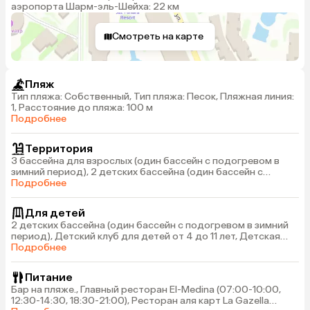
аэропорта Шарм-эль-Шейха: 22 км
Смотреть на карте
Пляж
Тип пляжа: Собственный, Тип пляжа: Песок, Пляжная линия:
1, Расстояние до пляжа: 100 м
Подробнее
Территория
3 бассейна для взрослых (один бассейн с подогревом в
зимний период), 2 детских бассейна (один бассейн с
подогревом в зимний период), Wi-fi в общественных местах
Подробнее
(бесплатный ограниченный доступ, дополнительные 250
MB-10 Евро, 500 MB-20 Евро и 1 GB-30 Евро), Обмен валюты
Для детей
и банкомат
2 детских бассейна (один бассейн с подогревом в зимний
период), Детский клуб для детей от 4 до 11 лет, Детская
анимация (русскоговорящий персонал), Детская дискотека
Подробнее
с 20:30-21:00
Питание
Бар на пляже., Главный ресторан Еl-Medina (07:00-10:00,
12:30-14:30, 18:30-21:00), Ресторан аля карт La Gazella