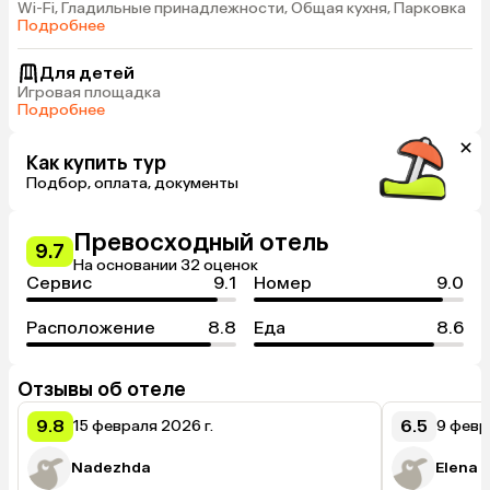
Wi-Fi, Гладильные принадлежности, Общая кухня, Парковка
Подробнее
Для детей
Игровая площадка
Подробнее
Как купить тур
Подбор, оплата, документы
Превосходный отель
9.7
На основании 32 оценок
Сервис
9.1
Номер
9.0
Расположение
8.8
Еда
8.6
Отзывы об отеле
9.8
6.5
15 февраля 2026 г.
9 февр
Nadezhda
Elena