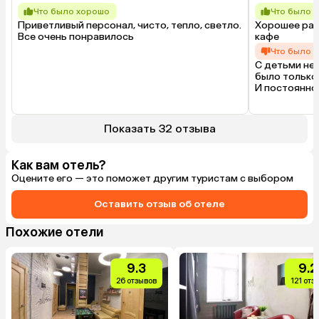
Что было хорошо
Что было 
Приветливый персонал, чисто, тепло, светло. 
Хорошее рас
Все очень понравилось
кафе
Что было 
С детьми не 
было только 
И постоянно
Показать 32 отзыва
Как вам отель?
Оцените его — это поможет другим туристам с выбором
Оставить отзыв об отеле
Похожие отели
9.3
9.2
26 отзывов
121 отз