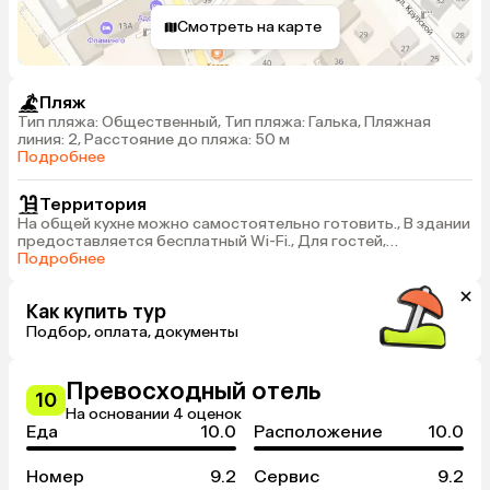
Смотреть на карте
Пляж
Тип пляжа: Общественный, Тип пляжа: Галька, Пляжная
линия: 2, Расстояние до пляжа: 50 м
Подробнее
Территория
На общей кухне можно самостоятельно готовить., В здании
предоставляется бесплатный Wi-Fi., Для гостей,
прибывших на автомобиле, предусмотрена платная
Подробнее
парковка.
Как купить тур
Подбор, оплата, документы
Превосходный отель
10
На основании 4 оценок
Еда
10.0
Расположение
10.0
Номер
9.2
Сервис
9.2