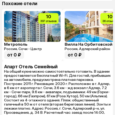
Похожие отели
10
10
397 отзывов
36 отзыв
Метрополь
Вилла На Орбитовской
Россия, Сочи - Центр
Россия, Адлерский район
от 0 ₽
от 0 ₽
Апарт Отель Семейный
На общей кухне можно самостоятельно готовить. В здании
предоставляется бесплатный Wi-Fi. Для гостей, прибывших
на автомобиле, предусмотрена платная парковка.
Построен: 2011 г. Реновация: 2020 г. Расположен: в г. Адлер,
в 6 км от аэропорта г. Сочи, 3.6 км - жд вокзал г.Адлер, 7.2
км - Сочи-парк, 9.6 км - аквапарк, подъемники: 49 км (​Горки-
город), 66 км (Газпром), 61 км (Роза Хутор), 50 км (Альпика).
Состоит из 4-этажного здания. Пляж: общественный
галечный в 50 м от отеля (вторая береговая линия). Зонты и
лежаки платно. Адрес: Россия, г. Сочи, Адлерский р-н, ул.
Просвещения, д. 34 B. Расчетный час: заезд после 14:00,