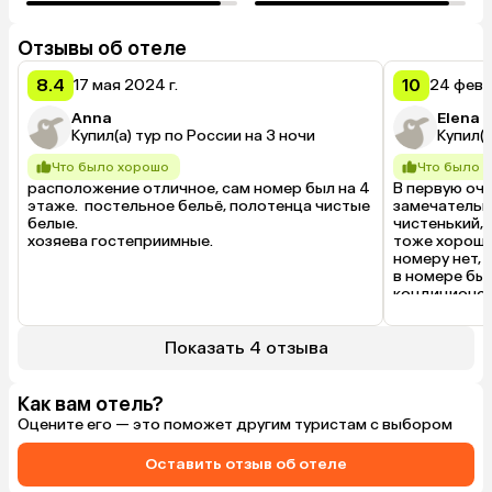
Отзывы об отеле
8.4
10
17 мая 2024 г.
24 февр
Anna
Elena
Купил(а) тур по России на 3 ночи
Купил(а
Что было хорошо
Что было 
расположение отличное, сам номер был на 4 
В первую оче
этаже.  постельное бельё, полотенца чистые 
замечательно
белые. 

чистенький, 
хозяева гостеприимные.
тоже хорошие
номеру нет, 
в номере был
кондиционер,
просьбе, жил
нам немного м
все очень чи
Показать 4 отзыва
время что то
Очень вежлив
огромное сп
Как вам отель?
Оцените его — это поможет другим туристам с выбором
Оставить отзыв об отеле