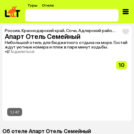
Туры
Отели
Россия
,
Краснодарский край
,
Сочи
,
Адлерский район
,
Тур в А
Апарт Отель Семейный
Небольшой отель для бюджетного отдыха на море. Гостей
ждут уютные номера и пляж в паре минут ходьбы.
Поделиться
10
1
/
47
Об отеле Апарт Отель Семейный