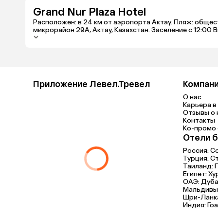
Grand Nur Plaza Hotel
Расположен: в 24 км от аэропорта Актау. Пляж: общес
микрорайон 29А, Актау, Казахстан. Заселение с 12:00 
Приложение Левел.Тревел
Компан
О нас
Карьера в 
Отзывы о 
Контакты
Ко-промо с
Отели б
Россия:
С
Турция:
С
Таиланд:
Египет:
Ху
ОАЭ:
Дуба
Мальдивы
Шри-Ланк
Индия:
Гоа