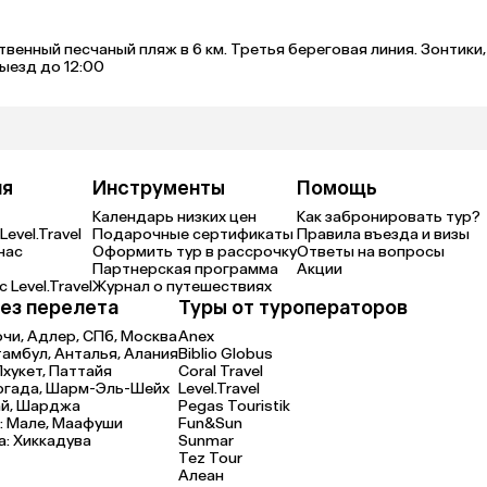
твенный песчаный пляж в 6 км. Третья береговая линия. Зонтики
Выезд до 12:00
ия
Инструменты
Помощь
Календарь низких цен
Как забронировать тур?
Level.Travel
Подарочные сертификаты
Правила въезда и визы
нас
Оформить тур в рассрочку
Ответы на вопросы
Партнерская программа
Акции
 Level.Travel
Журнал о путешествиях
ез перелета
Туры от туроператоров
очи,
Адлер,
СПб,
Москва
Anex
тамбул,
Анталья,
Алания
Biblio Globus
Пхукет,
Паттайя
Coral Travel
ргада,
Шарм-Эль-Шейх
Level.Travel
й,
Шарджа
Pegas Touristik
:
Мале,
Маафуши
Fun&Sun
а:
Хиккадува
Sunmar
Tez Tour
Алеан