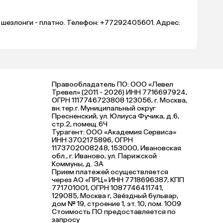
, шезлонги - платно. Телефон: +77292405601. Адрес:
Правообладатель ПО: ООО «Левел
Тревел» (2011 - 2026) ИНН 7716697924,
ОГРН 1117746723808 123056, г. Москва,
вн.тер.г. Муниципальный округ
Пресненский, ул. Юлиуса Фучика, д.6,
стр.2, помещ.6Ч
Турагент: ООО «Академия Сервиса»
ИНН 3702175896, ОГРН
1173702008248, 153000, Ивановская
обл., г. Иваново, ул. Парижской
Коммуны, д. ЗА
Прием платежей осуществляется
через АО «ПРЦ» ИНН 7718696387, КПП
771701001, ОГРН 1087746411741,
129085, Москва г, Звёздный бульвар,
дом № 19, строение 1, эт. 10, пом. 1009
Стоимость ПО предоставляется по
запросу