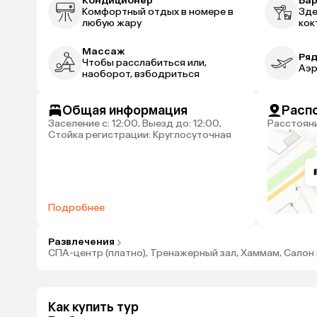
Кондиционер
Ба
Комфортный отдых в номере в
Зде
любую жару
кок
Массаж
Ряд
Чтобы расслабиться или,
Аэр
наоборот, взбодриться
Общая информация
Расп
Заселение с: 12:00, Выезд до: 12:00,
Расстоян
Стойка регистрации: Круглосуточная
Подробнее
Развлечения
СПА-центр (платно), Тренажерный зал, Хаммам, Салон 
Как купить тур