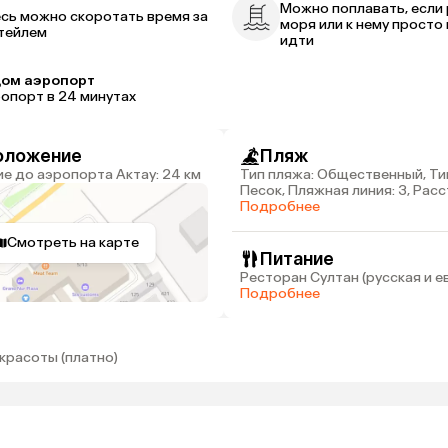
р
Можно поплавать, если
сь можно скоротать время за
моря или к нему просто 
тейлем
идти
ом аэропорт
опорт в 24 минутах
оложение
Пляж
ие до аэропорта Актау: 24 км
Тип пляжа: Общественный, Ти
Песок, Пляжная линия: 3, Рас
пляжа: 6 км
Подробнее
Смотреть на карте
Питание
Ресторан Султан (русская и е
Подробнее
красоты (платно)