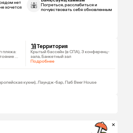
Баня/сауна/хаммам
 рядом нет
Погреться, расслабиться и
не хочется
почувствовать себя обновленным
Территория
п пляжа:
Крытый бассейн (в СПА), 3 конференц-
стояние до
зала, Банкетный зал
Подробнее
вропейская кухни), Лаундж-бар, Паб Beer House