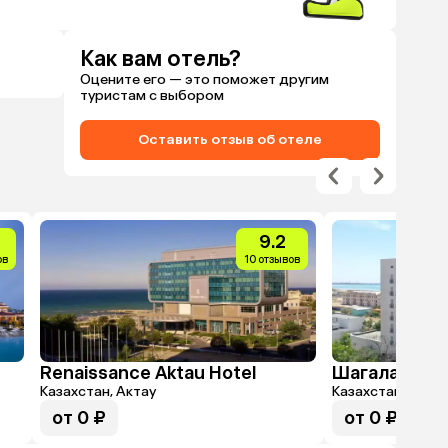
Как вам отель?
Оцените его — это поможет другим
туристам с выбором
Оставить отзыв об отеле
9.2
ов
10 отзывов
Renaissance Aktau Hotel
Шагала
Казахстан, Актау
Казахстан, Актау
от 0 ₽
от 0 ₽