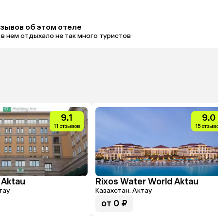
тзывов об этом отеле
 в нем отдыхало не так много туристов
9.1
9.0
11 отзывов
15 отзыв
 Aktau
Rixos Water World Aktau
тау
Казахстан, Актау
от 0 ₽