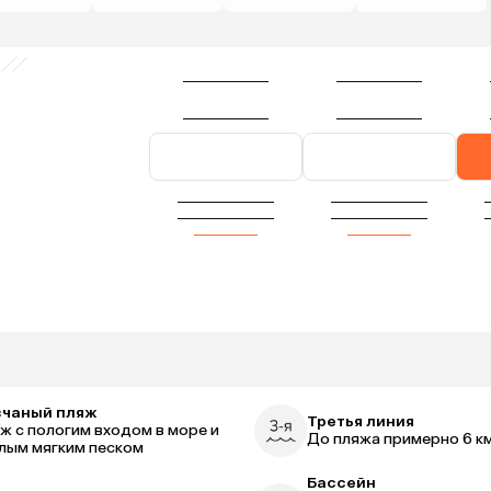
счаный пляж
Третья линия
ж с пологим входом в море и
До пляжа примерно 6 к
лым мягким песком
Бассейн