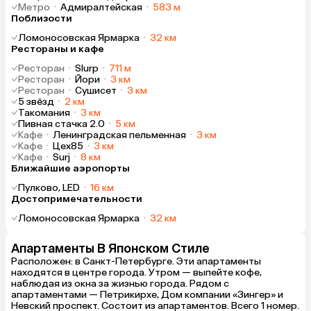
Метро
·
Адмиралтейская
·
583 м
Поблизости
Ломоносовская Ярмарка
·
32 км
Рестораны и кафе
Ресторан
·
Slurp
·
711 м
Ресторан
·
Йори
·
3 км
Ресторан
·
Сушисет
·
3 км
5 звёзд
·
2 км
Такомания
·
3 км
Пивная стачка 2.0
·
5 км
Кафе
·
Ленинградская пельменная
·
3 км
Кафе
·
Цех85
·
3 км
Кафе
·
Surj
·
8 км
Ближайшие аэропорты
Пулково, LED
·
16 км
Достопримечательности
Ломоносовская Ярмарка
·
32 км
Апартаменты В Японском Стиле
Расположен: в Санкт-Петербурге. Эти апартаменты
находятся в центре города. Утром — выпейте кофе,
наблюдая из окна за жизнью города. Рядом с
апартаментами — Петрикирхе, Дом компании «Зингер» и
Невский проспект. Состоит из апартаментов. Всего 1 номер.