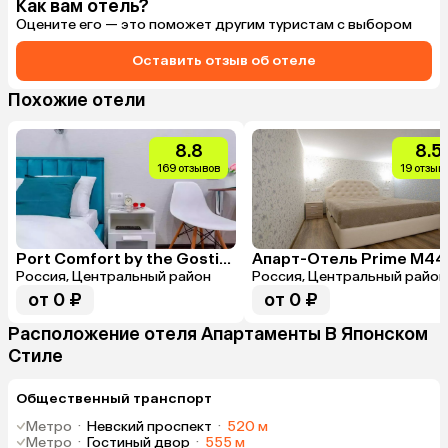
Как вам отель?
Лейка в душе
Оцените его — это поможет другим туристам с выбором
очень неудоб
Ну и внутрь 
квест, не смо
Оставить отзыв об отеле
ключа дают п
наверное, мы
Похожие отели
вокруг да ок
8.8
8.5
169 отзывов
19 отзыв
Port Comfort by the Gostiny Dvor (Порт Комфорт у Гостиного двора)
Апарт-Отель Prime M44
Россия, Центральный район
Россия, Центральный район
от 0 ₽
от 0 ₽
Расположение отеля Апартаменты В Японском
Стиле
Общественный транспорт
Метро
·
Невский проспект
·
520 м
Метро
·
Гостиный двор
·
555 м