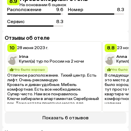
8.9
На основании 6 оценок
Расположение
9.6
Номер
8.3
Сервис
8.3
Отзывы об отеле
10
8.8
28 июня 2023 г.
23 ноя
Irina
Anna
Купил(а) тур по России на 2 ночи
Купил(а
Что было хорошо
Что было 
Отличное расположение.  Тихий центр. Есть 
В следующий
лифт. Очень рекомендую

это место дл
Кровать и диван удобные. Мебель 
было хорошо
комфортная. Есть все необходимое. 

тут просто б
Супер чисто. Нам все понравилось

квартира чис
Ключи забирали в апартаментах Серебряный 
комфортного
век. Тоже кстати приятное место для 
наличии.
проживания.  Общались и горничными и с 
Что было 
администратором. Очень приятные люди. 
Не очень удо
Если получится приедем ещё.
Показать 6 отзывов
забирать в д
были на маши
далеко, так 