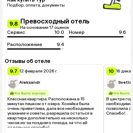
Подбор, оплата, документы
Превосходный отель
9.8
На основании 17 оценок
Сервис
10.0
Номер
9.6
Расположение
9.4
Отзывы об отеле
9.7
10
12 февраля 2026 г.
16 декаб
Aleksandr
Svetla
Что было хорошо
Что было 
Классная квартира. Расположена в 15 
В центре гор
минутах пешком от озера. Хозяйка была 
необходимое.
очень приветлива, дала все необходимые 
позволила сд
указания и советы, разрешила остаться в 
Спасибо!
квартире дополнительно на несколько 
часов из-за позднего поезда, за что ей 
отдельное спасибо!