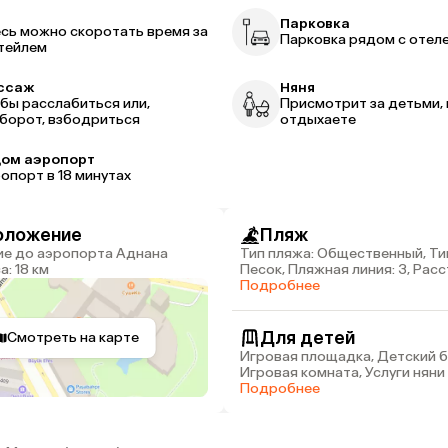
р
Парковка
сь можно скоротать время за
Парковка рядом с отел
тейлем
ссаж
Няня
бы расслабиться или,
Присмотрит за детьми, 
борот, взбодриться
отдыхаете
ом аэропорт
опорт в 18 минутах
оложение
Пляж
Тип пляжа: Общественный, Ти
: 18 км
Песок, Пляжная линия: 3, Рас
пляжа: 82 км
Подробнее
Для детей
Смотреть на карте
Игровая площадка, Детский б
Игровая комната, Услуги няни 
Подробнее