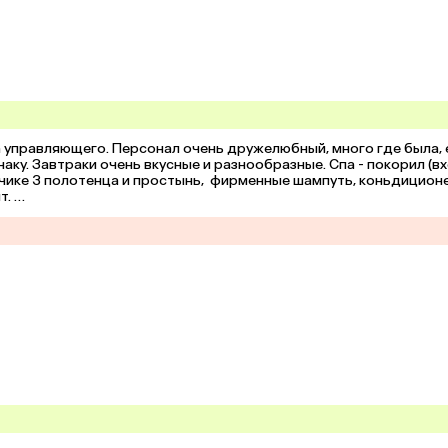
а управляющего. Персонал очень дружелюбный, много где была, е
ку. Завтраки очень вкусные и разнообразные. Спа - покорил (вх
чике 3 полотенца и простынь,  фирменные шампуть, коньдиционе
. 

одеяло в номере (беда всех отелей)!!!!