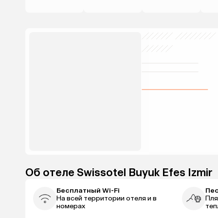
Об отеле Swissotel Buyuk Efes Izmir
Бесплатный Wi-Fi
Пе
На всей территории отеля и в
Пля
номерах
теп