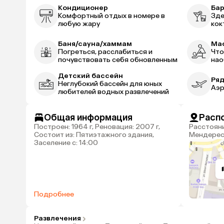
Кондиционер
Ба
Комфортный отдых в номере в
Зде
любую жару
кок
Баня/сауна/хаммам
Ма
Погреться, расслабиться и
Что
почувствовать себя обновленным
нао
Детский бассейн
Ряд
Неглубокий бассейн для юных
Аэр
любителей водных развлечений
Общая информация
Расп
Построен: 1964 г, Реновация: 2007 г,
Расстояние до аэропорта Аднана
Состоит из: Пятиэтажного здания,
Мендереса
Заселение с: 14:00
Подробнее
Развлечения