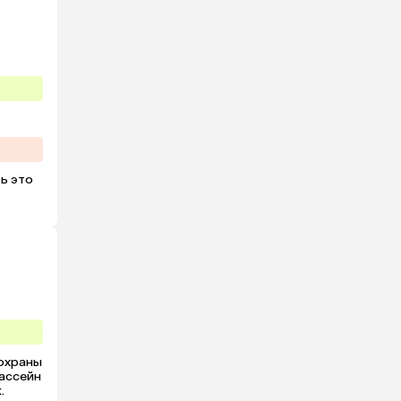
ь это 
охраны 
ассейн 
.