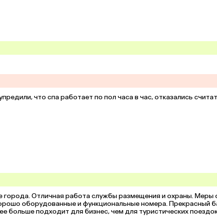
редили, что спа работает по пол часа в час, отказались считат
е города. Отличная работа службы размещения и охраны. Меры 
 хорошо оборудованные и функциональные номера. Прекрасный б
рее больше подходит для бизнес, чем для туристических поездок