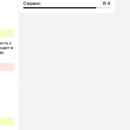
Сервис
8.4
сть с 
одит в 
р, 