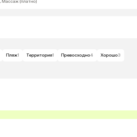
, Массаж (платно)
Пляж
1
Территория
1
Превосходно
4
Хорошо
3