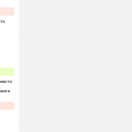
то 
место 
ые и 