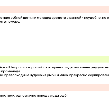
ствие зубной щетки и моющих средств в ванной - неудобно, но э
я в номере.
рка! Не просто хороший - это превосходное и очень радушное 
 променада.

е, превосходные чудеса из рыбы и мяса, прекрасно сервированн
ом отеле!
ностями, однозначно приеду сюда ещё!