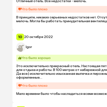
Отличный отель. Все недостатки - мелочь.
Что было плохо
В принципе, никаких серьезных недостатков нет. Отсут
мелочь. Могла бы работать принудительная вентиляци
10
20 октября 2022
Igor
Что было хорошо
Это исключительно прекрасный отель. Настоящая пятё
для отдыха и работы. В 100 метрах от набережной для
Да все:) исключительно изысканная выпечка и пирожны
оформленные

Да все супер:)

Чисто и Чисто:)

Что было плохо
А это уже особый шик. Так как положено в пятизвездн
Мало времени было чтобы насладиться всеми возмож