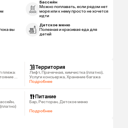
Бассейн
Можно поплавать, если рядом нет
ем
моря или к нему просто не хочется
идти
Детское меню
пока вы
Полезная и красивая еда для
детей
Территория
п пляжа:
Лифт, Прачечная, химчистка (платно),
стояние до
Услуги консьержа, Хранение багажа
Подробнее
Питание
ассейн,
Бар, Ресторан, Детское меню
(платно)
Подробнее