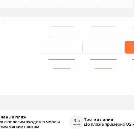
счаный пляж
Третья линия
ж с пологим входом в море и
До пляжа примерно 82 
лым мягким песком