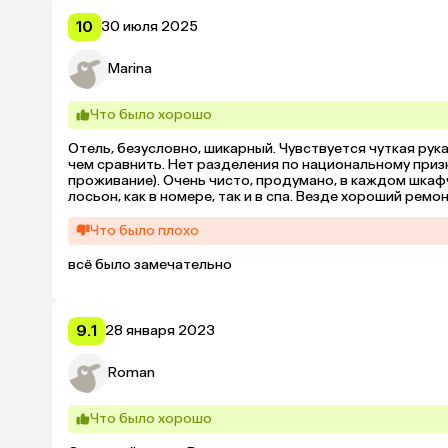
10
30 июля 2025
Marina
Что было хорошо
Отель, безусловно, шикарный. Чувствуется чуткая рук
чем сравнить. Нет разделения по национальному призна
проживание). Очень чисто, продумано, в каждом шкаф
лосьон, как в номере, так и в спа. Везде хороший ремонт
И главное: наконец то удобные, не каменные подушки и 
Что было плохо
всё было замечательно
9.1
28 января 2023
Roman
Что было хорошо