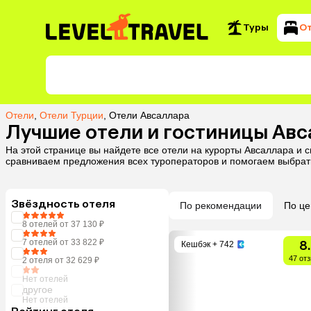
Туры
О
Отели
,
Отели Турции
,
Отели Авсаллара
Лучшие отели и гостиницы Ав
На этой странице вы найдете все отели на курорты Авсаллара и 
сравниваем предложения всех туроператоров и помогаем выбрат
Звёздность отеля
По рекомендации
По це
8 отелей от 37 130 ₽
7 отелей от 33 822 ₽
8
Кешбэк
+ 742
47 от
2 отеля от 32 629 ₽
Нет отелей
другое
Нет отелей