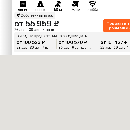
линия
песок
50 м
95 км
лобби
Собственный пляж
от 55 959 ₽
Показать 
размеще
26 авг. - 30 авг., 4 ночи
Выгодные предложения на соседние даты
от 100 523 ₽
от 100 570 ₽
от 101 427 ₽
23 авг. - 30 авг., 7 н.
30 авг. - 6 сент., 7 н.
22 авг. - 29 авг., 7 