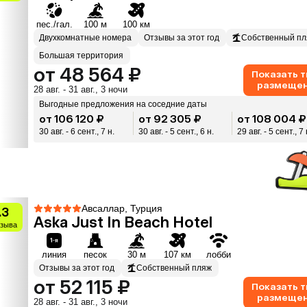
пес./гал.
100 м
100 км
Двухкомнатные номера
Отзывы за этот год
Собственный п
Большая территория
от 48 564 ₽
Показать 
размеще
28 авг. - 31 авг., 3 ночи
Выгодные предложения на соседние даты
от 106 120 ₽
от 92 305 ₽
от 108 004 ₽
30 авг. - 6 сент., 7 н.
30 авг. - 5 сент., 6 н.
29 авг. - 5 сент., 7 
Авсаллар, Турция
.3
Aska Just In Beach Hotel
тзыва
линия
песок
30 м
107 км
лобби
Отзывы за этот год
Собственный пляж
от 52 115 ₽
Показать 
размеще
28 авг. - 31 авг., 3 ночи