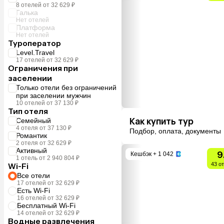
8 отелей от 32 629 ₽
Галька
Нет отелей
Платформа
Нет отелей
Туроператор
Level.Travel
17 отелей от 32 629 ₽
Ограничения при
заселении
Только отели без ограничений
при заселении мужчин
10 отелей от 37 130 ₽
Тип отеля
Как купить тур
Семейный
4 отеля от 37 130 ₽
Подбор, оплата, документы
Романтик
2 отеля от 32 629 ₽
Активный
9
Кешбэк
+ 1 042
1 отель от 2 940 804 ₽
43 о
Wi-Fi
Все отели
17 отелей от 32 629 ₽
Есть Wi-Fi
16 отелей от 32 629 ₽
Бесплатный Wi-Fi
14 отелей от 32 629 ₽
Водные развлечения