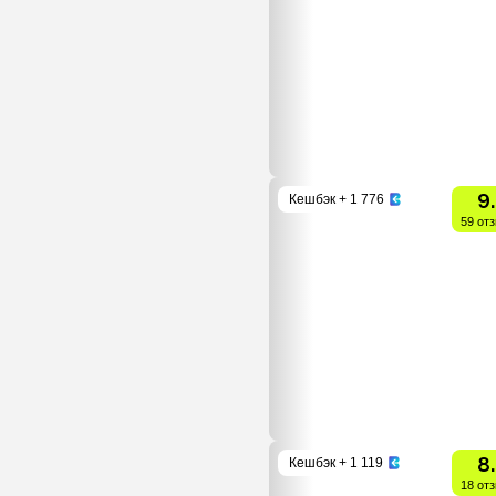
9
Кешбэк
+ 1 776
59 от
8
Кешбэк
+ 1 119
18 от