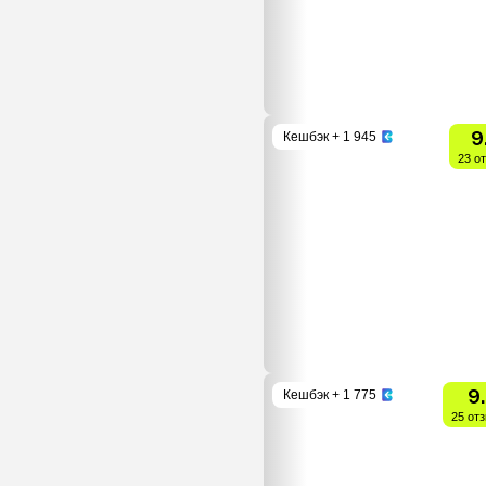
9
Кешбэк
+ 1 945
23 о
9
Кешбэк
+ 1 775
25 от