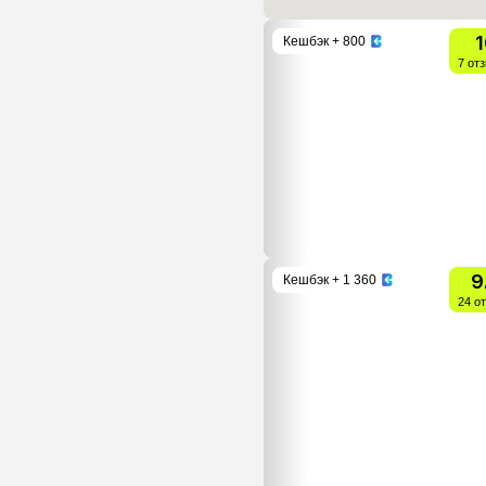
1
Кешбэк
+ 800
7 от
9
Кешбэк
+ 1 360
24 о