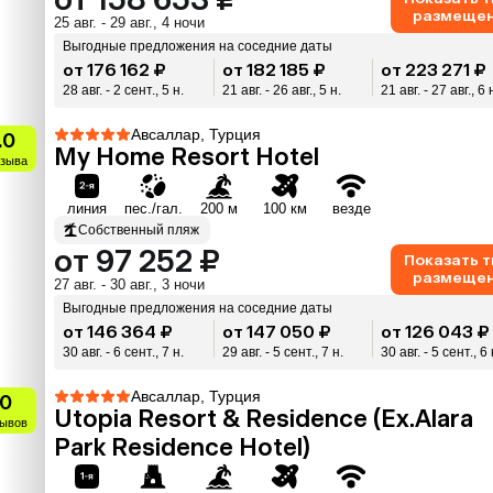
размеще
25 авг. - 29 авг., 4 ночи
Выгодные предложения на соседние даты
от 176 162 ₽
от 182 185 ₽
от 223 271 ₽
28 авг. - 2 сент., 5 н.
21 авг. - 26 авг., 5 н.
21 авг. - 27 авг., 6 
Авсаллар, Турция
.0
My Home Resort Hotel
тзыва
линия
пес./гал.
200 м
100 км
везде
Собственный пляж
от 97 252 ₽
Показать 
размеще
27 авг. - 30 авг., 3 ночи
Выгодные предложения на соседние даты
от 146 364 ₽
от 147 050 ₽
от 126 043 ₽
30 авг. - 6 сент., 7 н.
29 авг. - 5 сент., 7 н.
30 авг. - 5 сент., 6 
Авсаллар, Турция
.0
Utopia Resort & Residence (Ex.Alara
зывов
Park Residence Hotel)