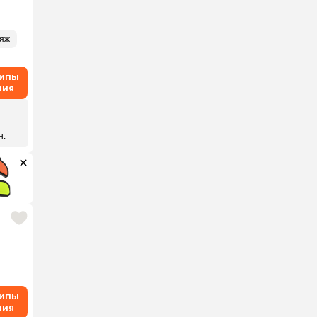
ляж
типы
ния
н.
типы
ния