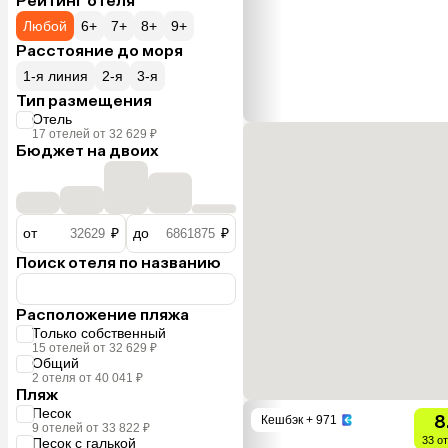
Рейтинг отеля
Любой
6+
7+
8+
9+
Расстояние до моря
1-я линия
2-я
3-я
Тип размещения
Отель
17 отелей от 32 629 ₽
Бюджет на двоих
от
₽
до
₽
Поиск отеля по названию
Расположение пляжа
Только собственный
15 отелей от 32 629 ₽
Общий
2 отеля от 40 041 ₽
Пляж
Песок
8
Кешбэк
+ 971
9 отелей от 33 822 ₽
33 о
Песок с галькой