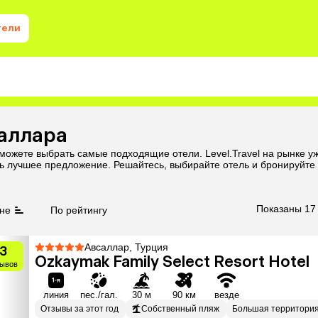
тели
саллара
сможете выбрать самые подходящие отели. Level.Travel на рынке 
ь лучшее предложение. Решайтесь, выбирайте отель и бронируйте 
Показаны 17
не
По рейтингу
Авсаллар, Турция
.3
Ozkaymak Family Select Resort Hotel
зывов
линия
пес./гал.
30 м
90 км
везде
Отзывы за этот год
Собственный пляж
Большая территори