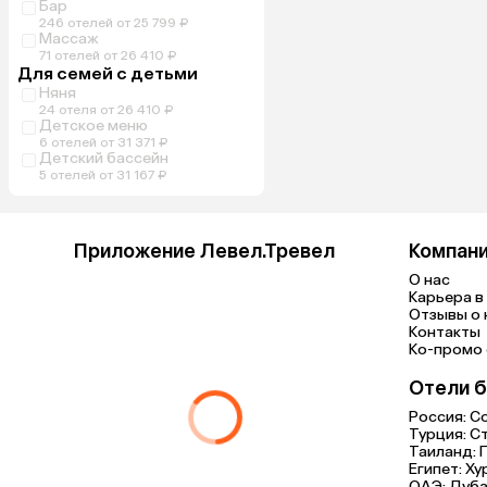
Бар
246 отелей от 25 799 ₽
Массаж
71 отелей от 26 410 ₽
Для семей с детьми
Няня
24 отеля от 26 410 ₽
Детское меню
6 отелей от 31 371 ₽
Детский бассейн
5 отелей от 31 167 ₽
Приложение Левел.Тревел
Компан
О нас
Карьера в 
Отзывы о 
Контакты
Ко-промо с
Отели б
Россия:
С
Турция:
С
Таиланд:
Египет:
Ху
ОАЭ:
Дуба