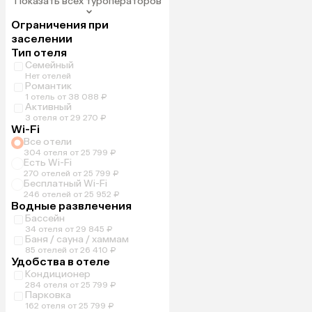
Показать всех туроператоров
Ограничения при
заселении
Тип отеля
Семейный
Нет отелей
Романтик
1 отель от 38 088 ₽
Активный
3 отеля от 29 270 ₽
Wi-Fi
Все отели
304 отеля от 25 799 ₽
Есть Wi-Fi
270 отелей от 25 799 ₽
Бесплатный Wi-Fi
246 отелей от 25 952 ₽
Водные развлечения
Бассейн
34 отеля от 29 845 ₽
Баня / сауна / хаммам
85 отелей от 26 410 ₽
Удобства в отеле
Кондиционер
284 отеля от 25 799 ₽
Парковка
162 отеля от 25 799 ₽