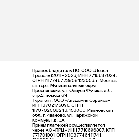
Правообладатель ПО: ООО «Левел
Тревел» (2011 - 2026) ИНН 7716697924,
ОГРН 1117746723808 123056, г. Москва,
вн.тер.г. Муниципальный округ
Пресненский, ул. Юлиуса Фучика, д.6,
стр.2, помещ.6Ч
Турагент: ООО «Академия Сервиса»
ИНН 3702175896, ОГРН
1173702008248, 153000, Ивановская
обл., г. Иваново, ул. Парижской
Коммуны, д. ЗА
Прием платежей осуществляется
через АО «ПРЦ» ИНН 7718696387, КПП
771701001, ОГРН 1087746411741,