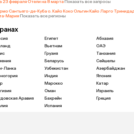
а 23 февраля
·
Отели на 8 марта
·
Показать все запросы
ермо
·
Сантьяго-де-Куба
·
о. Кайо Коко
·
Ольгин
·
Кайо Ларго
·
Тринида
нта-Мария
·
Показать все регионы
транах
ссия
Египет
Абхазия
иланд
Вьетнам
ОАЭ
ис
Грузия
Танзания
мения
Беларусь
Сейшелы
и-Ланка
Узбекистан
Азербайджан
рногория
Индия
Япония
пр
Марокко
Катар
гизия
Оман
Израиль
удовская Аравия
Бахрейн
Греция
алия
Испания