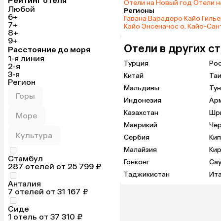
Рейтинг отеля
Отели на Новый год
·
Отели н
Любой
Регионы
6+
Гавана
·
Варадеро
·
Кайо Гиль
7+
Кайо Энсеначос
·
о. Кайо-Са
8+
9+
Отели в других с
Расстояние до моря
1-я линия
Турция
Ро
2-я
3-я
Китай
Та
Регион
Мальдивы
Тун
Горы
Индонезия
Ар
Казахстан
Шр
Море
Маврикий
Че
Культура
Сербия
Ки
Малайзия
Кир
Стамбул
Гонконг
Са
287 отелей от 25 799 ₽
Таджикистан
Ит
Анталия
7 отелей от 31 167 ₽
Сиде
1 отель от 37 310 ₽