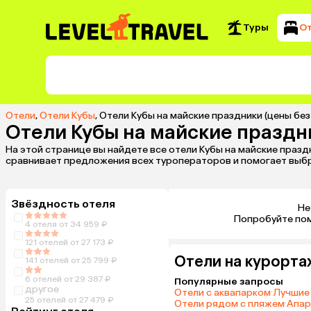
Туры
О
Отели
,
Отели Кубы
,
Отели Кубы на майские праздники (цены без
Отели Кубы на майские праздн
На этой странице вы найдете все отели Кубы на майские празд
сравнивает предложения всех туроператоров и помогает выбр
Звёздность отеля
Не
 Попробуйте по
4 отеля от 34 959 ₽
121 отелей от 27 173 ₽
Отели на курорта
141 отелей от 25 799 ₽
6 отелей от 29 387 ₽
Популярные запросы
другое
Отели с аквапарком
·
Лучшие 
25 отелей от 27 479 ₽
Отели рядом с пляжем
·
Апар