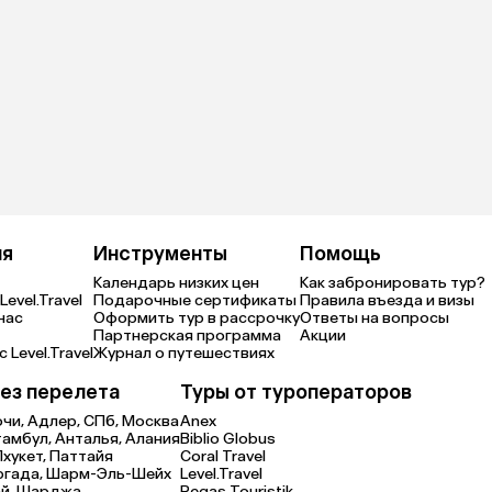
ия
Инструменты
Помощь
Календарь низких цен
Как забронировать тур?
Level.Travel
Подарочные сертификаты
Правила въезда и визы
нас
Оформить тур в рассрочку
Ответы на вопросы
Партнерская программа
Акции
 Level.Travel
Журнал о путешествиях
ез перелета
Туры от туроператоров
очи,
Адлер,
СПб,
Москва
Anex
тамбул,
Анталья,
Алания
Biblio Globus
Пхукет,
Паттайя
Coral Travel
ргада,
Шарм-Эль-Шейх
Level.Travel
й,
Шарджа
Pegas Touristik