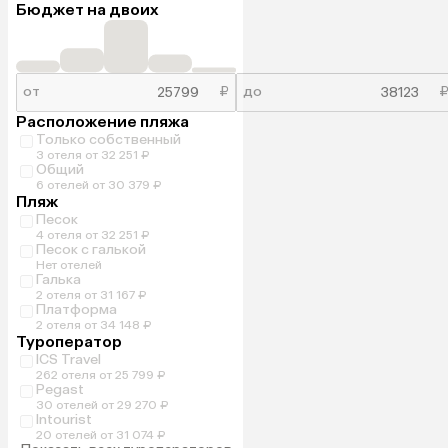
Бюджет на двоих
от
₽
до
Расположение пляжа
Только собственный
3 отеля от 32 251 ₽
Общий
6 отелей от 30 379 ₽
Пляж
Песок
4 отеля от 32 251 ₽
Песок с галькой
Нет отелей
Галька
2 отеля от 31 167 ₽
Платформа
2 отеля от 34 148 ₽
Туроператор
ICS Travel
262 отеля от 25 799 ₽
Pegast
30 отелей от 29 270 ₽
Intourist
20 отелей от 31 074 ₽