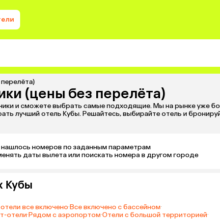
тели
 перелёта)
ики (цены без перелёта)
ники и сможете выбрать самые подходящие. Мы на рынке уже бол
ать лучший отель Кубы. Решайтесь, выбирайте отель и бронируй
 нашлось номеров по заданным параметрам 

менять даты вылета или поискать номера в другом городе
х Кубы
отели все включено
·
Все включено с бассейном
·
т-отели
·
Рядом с аэропортом
·
Отели с большой территорией
·