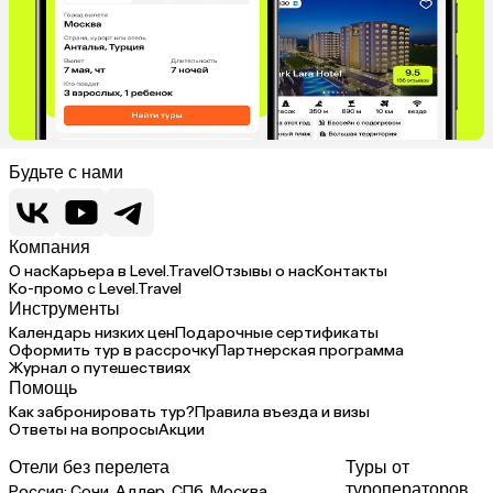
Будьте с нами
Компания
О нас
Карьера в Level.Travel
Отзывы о нас
Контакты
Ко-промо с Level.Travel
Инструменты
Календарь низких цен
Подарочные сертификаты
Оформить тур в рассрочку
Партнерская программа
Журнал о путешествиях
Помощь
Как забронировать тур?
Правила въезда и визы
Ответы на вопросы
Акции
Отели без перелета
Туры от
туроператоров
Россия:
Сочи,
Адлер,
СПб,
Москва