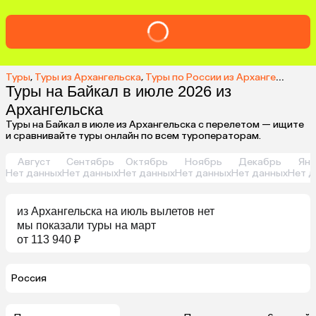
Туры
,
Туры из Архангельска
,
Туры по России из Архангельска
,
Т
Туры на Байкал в июле 2026 из
Архангельска
Туры на Байкал в июле из Архангельска с перелетом — ищите
и сравнивайте туры онлайн по всем туроператорам.
Август
Сентябрь
Октябрь
Ноябрь
Декабрь
Янв
Нет данных
Нет данных
Нет данных
Нет данных
Нет данных
Нет д
из
Архангельска
на июль
вылетов нет
мы показали туры
на
март
от 113 940 ₽
Россия