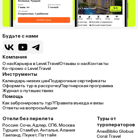
Будьте с нами
Компания
О нас
Карьера в Level.Travel
Отзывы о нас
Контакты
Ко-промо с Level.Travel
Инструменты
Календарь низких цен
Подарочные сертификаты
Оформить тур в рассрочку
Партнерская программа
Журнал о путешествиях
Помощь
Как забронировать тур?
Правила въезда и визы
Ответы на вопросы
Акции
Отели без перелета
Туры от
туроператоров
Россия:
Сочи,
Адлер,
СПб,
Москва
Турция:
Стамбул,
Анталья,
Алания
Anex
Biblio Globus
Таиланд:
Пхукет,
Паттайя
Coral Travel