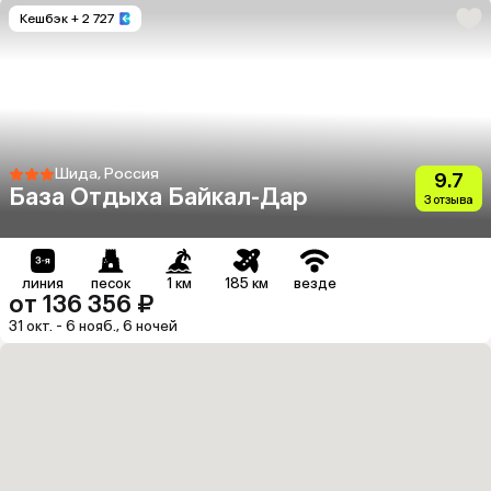
Кешбэк
+ 2 727
Шида, Россия
9.7
База Отдыха Байкал-Дар
3 отзыва
линия
песок
1 км
185 км
везде
от 136 356 ₽
31 окт. - 6 нояб., 6 ночей