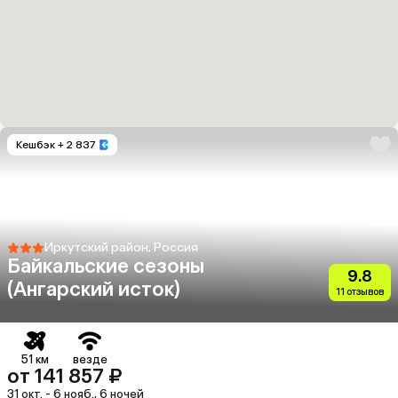
Кешбэк
+ 2 837
Иркутский район, Россия
Байкальские сезоны
9.8
(Ангарский исток)
11 отзывов
51 км
везде
от 141 857 ₽
31 окт. - 6 нояб., 6 ночей