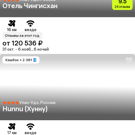
9.5
Отель Чингисхан
24 отзыва
16 км
везде
Отзывы за этот год
от 120 536 ₽
31 окт. - 6 нояб., 6 ночей
Кешбэк
+ 2 381
Улан-Удэ, Россия
Hunnu (Хунну)
17 км
везде