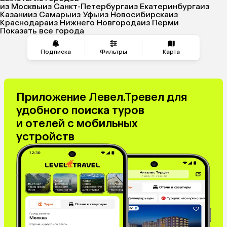
из Москвы
из Санкт-Петербурга
из Екатеринбурга
из
Казани
из Самары
из Уфы
из Новосибирска
из
Краснодара
из Нижнего Новгорода
из Перми
Показать все города
Подписка
Фильтры
Карта
Приложение Левел.Тревел для
удобного поиска туров
и отелей с мобильных
устройств