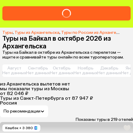
Туры
,
Туры из Архангельска
,
Туры по России из Архангельска
,
Т
Туры на Байкал в октябре 2026 из
Архангельска
Туры на Байкал в октябре из Архангельска с перелетом —
ищите и сравнивайте туры онлайн по всем туроператорам.
Август
Сентябрь
Октябрь
Ноябрь
Декабрь
Янв
Нет данных
Нет данных
Нет данных
Нет данных
Нет данных
Нет д
из
Архангельска
вылетов нет
мы показали туры
из
Москвы
от 82 046 ₽
Туры из Санкт-Петербурга
от 87 947 ₽
Россия
По рекомендации
Показаны туры в 219 отелей
Кешбэк
+ 3 380