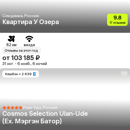
Слюдянка, Россия
9.8
Квартира У Озера
17 отзывов
82 км
везде
Отзывы за этот год
от 103 185 ₽
31 окт. - 6 нояб., 6 ночей
Кешбэк
+ 2 639
Улан-Удэ, Россия
Cosmos Selection Ulan-Ude
(Ex. Мэргэн Батор)