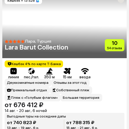
Кешбэк
+ 13 528
Лара, Турция
10
Lara Barut Collection
54 отзыва
Кешбэк 4% по карте Т-Банка
линия
пес./гал.
350 м
15 км
везде
Двухкомнатные номера
Отзывы за этот год
Премиальный отдых
Собственный пляж
Пляж с «Голубым флагом»
Большая территория
от 676 412 ₽
14 авг. - 20 авг., 6 ночей
Выгодные туры на соседние даты
от 740 823 ₽
от 788 315 ₽
13 авг. - 19 авг., 6 н.
15 авг. - 21 авг., 6 н.