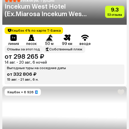
Инжекум, Турция
Incekum West Hotel
9.3
(Ex.Miarosa Incekum West
53 отзыва
Resort)
Кешбэк 4% по карте Т-Банка
линия
песок
50 м
99 км
везде
Отзывы за этот год
Собственный пляж
от 298 265 ₽
14 авг. - 20 авг., 6 ночей
Выгодные туры на соседние даты
от 332 806 ₽
15 авг. - 21 авг., 6 н.
Кешбэк
+ 6 926