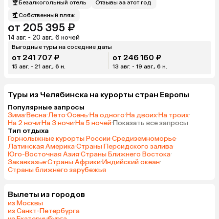
Безалкогольный отель
Отзывы за этот год
Собственный пляж
от 205 395 ₽
14 авг. - 20 авг., 6 ночей
Выгодные туры на соседние даты
от 241 707 ₽
от 246 160 ₽
15 авг. - 21 авг., 6 н.
13 авг. - 19 авг., 6 н.
Туры из Челябинска на курорты cтран Европы
Популярные запросы
Зима
·
Весна
·
Лето
·
Осень
·
На одного
·
На двоих
·
На троих
·
На 2 ночи
·
На 3 ночи
·
На 5 ночей
·
Показать все запросы
Тип отдыха
Горнолыжные курорты России
·
Средиземноморье
·
Латинская Америка
·
Страны Персидского залива
·
Юго-Восточная Азия
·
Страны Ближнего Востока
·
Закавказье
·
Страны Африки
·
Индийский океан
·
Страны ближнего зарубежья
Вылеты из городов
из Москвы
из Санкт-Петербурга
из Екатеринбурга