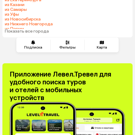
из Казани
из Самары
из Уфы
из Новосибирска
из Нижнего Новгорода
из Перми
Показать все города
из Сочи
Подписка
Фильтры
Карта
Приложение Левел.Тревел для
удобного поиска туров
и отелей с мобильных
устройств