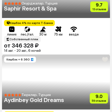
Окурджалар, Турция
9.7
Saphir Resort & Spa
13 отзывов
Кешбэк 4% по карте Т-Банка
линия
пес./гал.
30 м
75 км
везде
Собственный пляж
от 346 328 ₽
14 авг. - 20 авг., 6 ночей
Кешбэк
+ 6 360
Тюрклер, Турция
9.0
Aydinbey Gold Dreams
59 отзывов