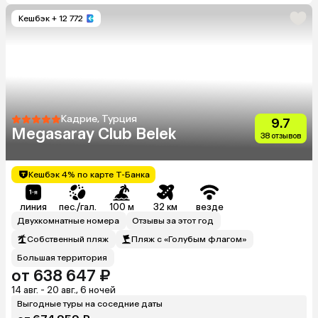
Кешбэк
+ 12 772
Кадрие, Турция
9.7
Megasaray Club Belek
38 отзывов
Кешбэк 4% по карте Т-Банка
линия
пес./гал.
100 м
32 км
везде
Двухкомнатные номера
Отзывы за этот год
Собственный пляж
Пляж с «Голубым флагом»
Большая территория
от 638 647 ₽
14 авг. - 20 авг., 6 ночей
Выгодные туры на соседние даты