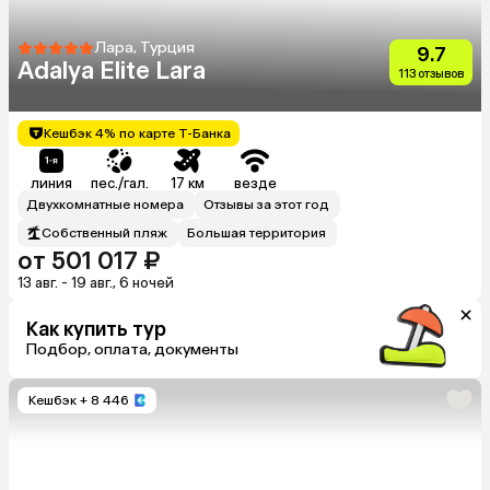
Лара, Турция
9.7
Adalya Elite Lara
113 отзывов
Кешбэк 4% по карте Т-Банка
линия
пес./гал.
17 км
везде
Двухкомнатные номера
Отзывы за этот год
Собственный пляж
Большая территория
от 501 017 ₽
13 авг. - 19 авг., 6 ночей
Как купить тур
Подбор, оплата, документы
Кешбэк
+ 8 446