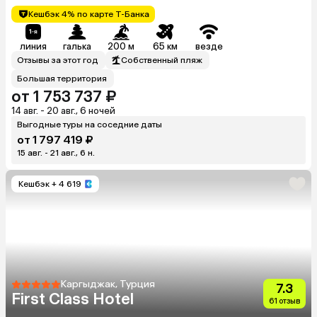
Кешбэк 4% по карте Т-Банка
линия
галька
200 м
65 км
везде
Отзывы за этот год
Собственный пляж
Большая территория
от 1 753 737 ₽
14 авг. - 20 авг., 6 ночей
Выгодные туры на соседние даты
от 1 797 419 ₽
15 авг. - 21 авг., 6 н.
Кешбэк
+ 4 619
Каргыджак, Турция
7.3
First Class Hotel
61 отзыв