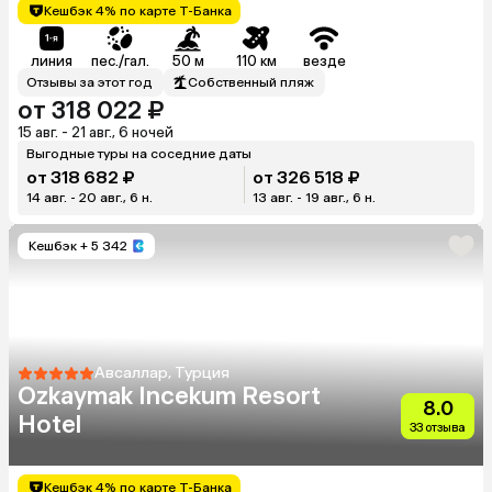
Кешбэк 4% по карте Т-Банка
линия
пес./гал.
50 м
110 км
везде
Отзывы за этот год
Собственный пляж
от 318 022 ₽
15 авг. - 21 авг., 6 ночей
Выгодные туры на соседние даты
от 318 682 ₽
от 326 518 ₽
14 авг. - 20 авг., 6 н.
13 авг. - 19 авг., 6 н.
Кешбэк
+ 5 342
Авсаллар, Турция
Ozkaymak Incekum Resort
8.0
Hotel
33 отзыва
Кешбэк 4% по карте Т-Банка