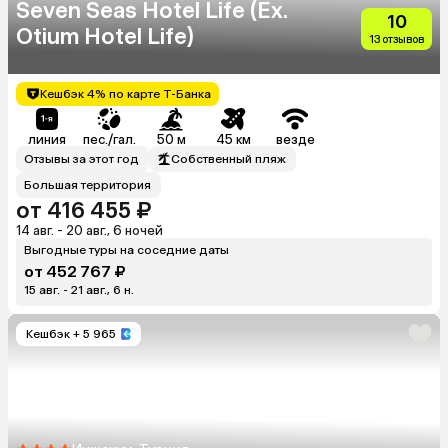
Seven Seas Hotel Life (Ex.
10
Otium Hotel Life)
13 отзывов
Кешбэк 4% по карте Т-Банка
линия
пес./гал.
50 м
45 км
везде
Отзывы за этот год
Собственный пляж
Большая территория
от 416 455 ₽
14 авг. - 20 авг., 6 ночей
Выгодные туры на соседние даты
от 452 767 ₽
15 авг. - 21 авг., 6 н.
Кешбэк
+ 5 965