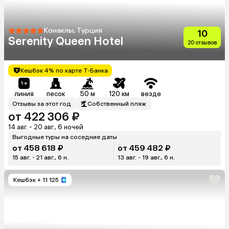
Конаклы, Турция
10
Serenity Queen Hotel
20 отзывов
Кешбэк 4% по карте Т-Банка
линия
песок
50 м
120 км
везде
Отзывы за этот год
Собственный пляж
от 422 306 ₽
14 авг. - 20 авг., 6 ночей
Выгодные туры на соседние даты
от 458 618 ₽
от 459 482 ₽
15 авг. - 21 авг., 6 н.
13 авг. - 19 авг., 6 н.
Кешбэк
+ 11 125