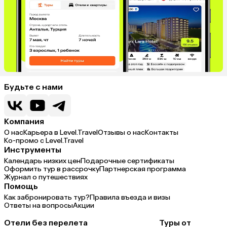
Будьте с нами
Компания
О нас
Карьера в Level.Travel
Отзывы о нас
Контакты
Ко-промо с Level.Travel
Инструменты
Календарь низких цен
Подарочные сертификаты
Оформить тур в рассрочку
Партнерская программа
Журнал о путешествиях
Помощь
Как забронировать тур?
Правила въезда и визы
Ответы на вопросы
Акции
Отели без перелета
Туры от