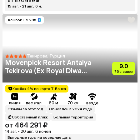
от 674 959 ₽
15 авг. - 21 авг., 6 н.
Кешбэк
+ 9 285
Текирова, Турция
Movenpick Resort Antalya
9.0
Tekirova (Ex Royal Diwa
76 отзывов
Tekirova)
Кешбэк 4% по карте Т-Банка
линия
пес./гал.
60 м
70 км
везде
Отзывы за этот год
Обновлен в 2024 году
Собственный пляж
Большая территория
от 464 291 ₽
14 авг. - 20 авг., 6 ночей
Выгодные туры на соседние даты