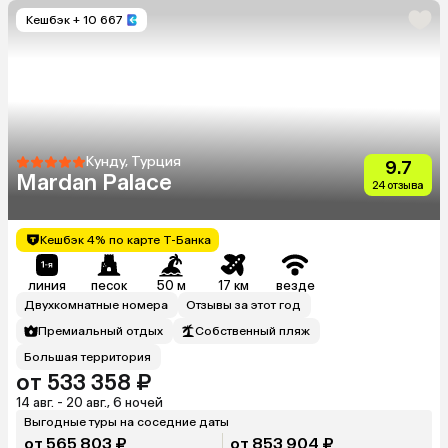
Кешбэк
+ 10 667
Кунду, Турция
9.7
Mardan Palace
24 отзыва
Кешбэк 4% по карте Т-Банка
линия
песок
50 м
17 км
везде
Двухкомнатные номера
Отзывы за этот год
Премиальный отдых
Собственный пляж
Большая территория
от 533 358 ₽
14 авг. - 20 авг., 6 ночей
Выгодные туры на соседние даты
от 565 803 ₽
от 853 904 ₽