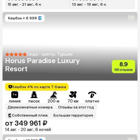
15 авг. - 21 авг., 6 н.
13 авг. - 19 авг., 6 н.
Кешбэк
+ 6 999
Сиде - центр, Турция
Horus Paradise Luxury
8.9
Resort
68 отзывов
Кешбэк 4% по карте Т-Банка
линия
песок
200 м
70 км
платно
Двухкомнатные номера
Отзывы за этот год
Собственный пляж
Большая территория
от 349 961 ₽
14 авг. - 20 авг., 6 ночей