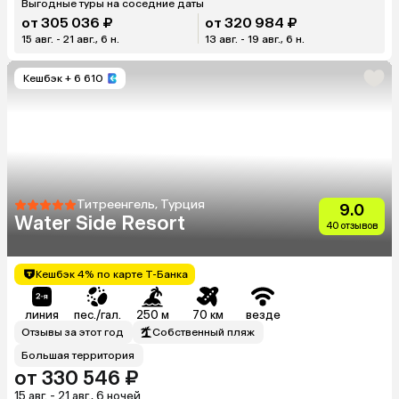
Выгодные туры на соседние даты
от 305 036 ₽
от 320 984 ₽
15 авг. - 21 авг., 6 н.
13 авг. - 19 авг., 6 н.
Кешбэк
+ 6 610
Титреенгель, Турция
9.0
Water Side Resort
40 отзывов
Кешбэк 4% по карте Т-Банка
линия
пес./гал.
250 м
70 км
везде
Отзывы за этот год
Собственный пляж
Большая территория
от 330 546 ₽
15 авг. - 21 авг., 6 ночей