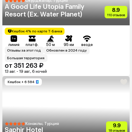
Окурджалар, Турция
A Good Life Utopia Family
8.9
Resort (Ex. Water Planet)
110 отзывов
Кешбэк 4% по карте Т-Банка
линия
платф.
50 м
95 км
везде
Отзывы за этот год
Обновлен в 2024 году
Большая территория
от 351 263 ₽
13 авг. - 19 авг., 6 ночей
Кешбэк
+ 6 584
Конаклы, Турция
9.9
Saphir Hotel
18 отзывов