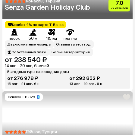
Конаклы, Турция
7.0
Senza Garden Holiday Club
77 отзывов
Кешбэк 4% по карте Т-Банка
песок
50 м
115 км
платно
Двухкомнатные номера
Отзывы за этот год
Собственный пляж
Большая территория
от 238 540 ₽
14 авг. - 20 авг., 6 ночей
Выгодные туры на соседние даты
от 276 978 ₽
от 292 852 ₽
15 авг. - 21 авг., 6 н.
13 авг. - 19 авг., 6 н.
Кешбэк
+ 8 329
Гёйнюк, Турция