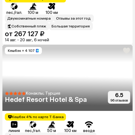
пес./гал.
100 м
100 км
Двухкомнатные номера
Отзывы за этот год
Собственный пляж
Большая территория
от 267 127 ₽
14 авг. - 20 авг., 6 ночей
Кешбэк
+ 4 107
Конаклы, Турция
6.5
Hedef Resort Hotel & Spa
96 отзывов
Кешбэк 4% по карте Т-Банка
линия
пес./гал.
50 м
100 км
везде