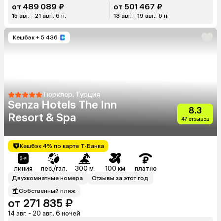
от 489 089 ₽
от 501 467 ₽
15 авг. - 21 авг., 6 н.
13 авг. - 19 авг., 6 н.
Кешбэк
+ 5 436
Тюрклер, Турция
Senza Hotels The Inn
8.3
Resort & Spa
47 отзывов
Кешбэк 4% по карте Т-Банка
линия
пес./гал.
300 м
100 км
платно
Двухкомнатные номера
Отзывы за этот год
Собственный пляж
от 271 835 ₽
14 авг. - 20 авг., 6 ночей