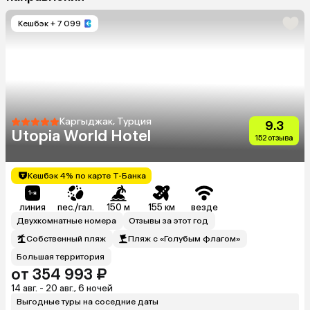
Кешбэк
+ 7 099
Каргыджак, Турция
9.3
Utopia World Hotel
152 отзыва
Кешбэк 4% по карте Т-Банка
линия
пес./гал.
150 м
155 км
везде
Двухкомнатные номера
Отзывы за этот год
Собственный пляж
Пляж с «Голубым флагом»
Большая территория
от 354 993 ₽
14 авг. - 20 авг., 6 ночей
Выгодные туры на соседние даты