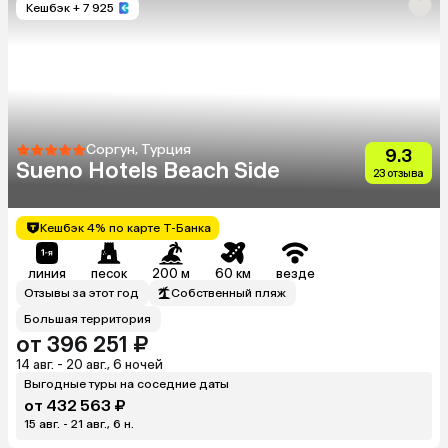
Кешбэк
+ 7 925
Соргун, Турция
9.3
Sueno Hotels Beach Side
23 отзыва
Кешбэк 4% по карте Т-Банка
линия
песок
200 м
60 км
везде
Отзывы за этот год
Собственный пляж
Большая территория
от 396 251 ₽
14 авг. - 20 авг., 6 ночей
Выгодные туры на соседние даты
от 432 563 ₽
15 авг. - 21 авг., 6 н.