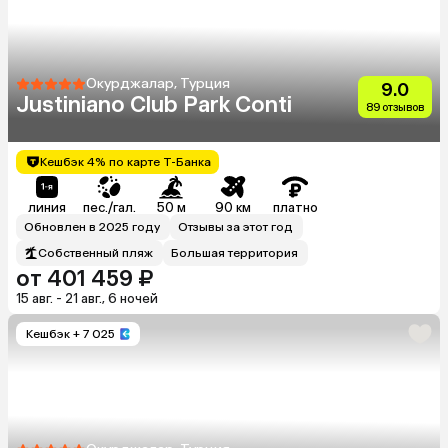
Окурджалар, Турция
9.0
Justiniano Club Park Conti
89 отзывов
Кешбэк 4% по карте Т-Банка
линия
пес./гал.
50 м
90 км
платно
Обновлен в 2025 году
Отзывы за этот год
Собственный пляж
Большая территория
от 401 459 ₽
15 авг. - 21 авг., 6 ночей
Кешбэк
+ 7 025