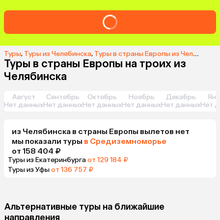
Туры
,
Туры из Челябинска
,
Туры в cтраны Европы из Челябинска
Туры в cтраны Европы на троих из
Челябинска
Август
Сентябрь
Октябрь
Ноябрь
Декабрь
Янв
Нет данных
Нет данных
Нет данных
Нет данных
Нет данных
Нет д
из
Челябинска
в cтраны Европы
вылетов нет
мы показали туры
в Средиземноморье
от 158 404 ₽
Туры из Екатеринбурга
от 129 184 ₽
Туры из Уфы
от 136 757 ₽
Альтернативные туры на ближайшие
направления