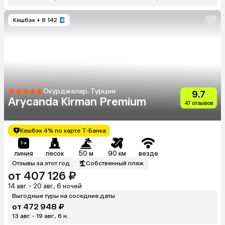
Кешбэк
+ 8 142
Окурджалар, Турция
9.7
Arycanda Kirman Premium
47 отзывов
Кешбэк 4% по карте Т-Банка
линия
песок
50 м
90 км
везде
Отзывы за этот год
Собственный пляж
от 407 126 ₽
14 авг. - 20 авг., 6 ночей
Выгодные туры на соседние даты
от 472 948 ₽
13 авг. - 19 авг., 6 н.