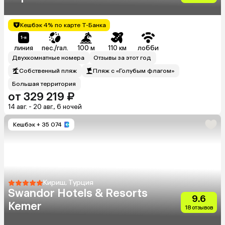
Кешбэк 4% по карте Т-Банка
линия
пес./гал.
100 м
110 км
лобби
Двухкомнатные номера
Отзывы за этот год
Собственный пляж
Пляж с «Голубым флагом»
Большая территория
от 329 219 ₽
14 авг. - 20 авг., 6 ночей
Кешбэк
+ 35 074
Кириш, Турция
Swandor Hotels & Resorts
9.6
Kemer
18 отзывов