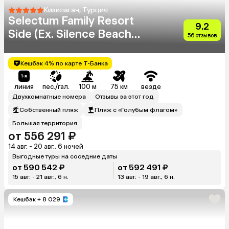
Кизилагач, Турция
Selectum Family Resort
9.2
Side (Ex. Silence Beach
56 отзывов
Resort)
Кешбэк 4% по карте Т-Банка
линия
пес./гал.
100 м
75 км
везде
Двухкомнатные номера
Отзывы за этот год
Собственный пляж
Пляж с «Голубым флагом»
Большая территория
от 556 291 ₽
14 авг. - 20 авг., 6 ночей
Выгодные туры на соседние даты
от 590 542 ₽
от 592 491 ₽
15 авг. - 21 авг., 6 н.
13 авг. - 19 авг., 6 н.
Кешбэк
+ 8 029