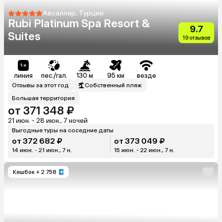
Авсаллар, Турция
Rubi Platinum Spa Resort &
9.7
Suites
19 отзывов
линия
пес./гал.
130 м
95 км
везде
Отзывы за этот год
Собственный пляж
Большая территория
от 371 348 ₽
21 июн. - 28 июн., 7 ночей
Выгодные туры на соседние даты
от 372 682 ₽
от 373 049 ₽
14 июн. - 21 июн., 7 н.
15 июн. - 22 июн., 7 н.
Кешбэк
+ 2 758