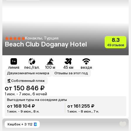
Конаклы, Турция
8.3
Beach Club Doganay Hotel
49 отзывов
линия
пес./гал.
100 м
45 км
везде
Двухкомнатные номера
Отзывы за этот год
Собственный пляж
от 150 846 ₽
1 июн. - 7 июн., 6 ночей
Выгодные туры на соседние даты
от 168 104 ₽
от 161 255 ₽
1 июн. - 9 июн., 8 н.
1 июн. - 8 июн., 7 н.
Кешбэк
+ 3 112