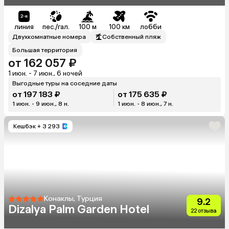
линия
пес./гал.
100 м
100 км
лобби
Двухкомнатные номера
Собственный пляж
Большая территория
от 162 057 ₽
1 июн. - 7 июн., 6 ночей
Выгодные туры на соседние даты
от 197 183 ₽
от 175 635 ₽
1 июн. - 9 июн., 8 н.
1 июн. - 8 июн., 7 н.
Кешбэк
+ 3 293
Конаклы, Турция
9.2
Dizalya Palm Garden Hotel
22 отзыва