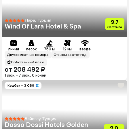
Лара, Турция
9.7
Wind Of Lara Hotel & Spa
33 отзыва
линия
песок
750 м
12 км
везде
Двухкомнатные номера
Отзывы за этот год
Собственный пляж
от 208 492 ₽
1 июн. - 7 июн., 6 ночей
Кешбэк
+ 3 089
Бейоглу, Турция
Dosso Dossi Hotels Golden
9.0