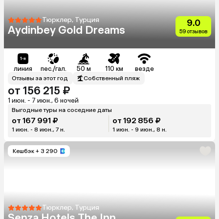
Тюрклер, Турция
9.0
Aydinbey Gold Dreams
59 отзывов
линия
пес./гал.
50 м
110 км
везде
Отзывы за этот год
Собственный пляж
от 156 215 ₽
1 июн. - 7 июн., 6 ночей
Выгодные туры на соседние даты
от 167 991 ₽
от 192 856 ₽
1 июн. - 8 июн., 7 н.
1 июн. - 9 июн., 8 н.
Кешбэк
+ 3 290
Тюрклер, Турция
Senza Hotels The Inn