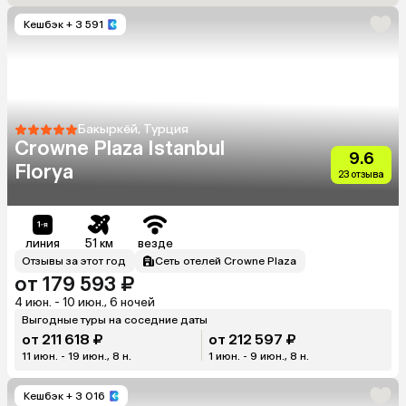
Кешбэк
+ 3 591
Бакыркёй, Турция
Crowne Plaza Istanbul
9.6
Florya
23 отзыва
линия
51 км
везде
Отзывы за этот год
Сеть отелей Crowne Plaza
от 179 593 ₽
4 июн. - 10 июн., 6 ночей
Выгодные туры на соседние даты
от 211 618 ₽
от 212 597 ₽
11 июн. - 19 июн., 8 н.
1 июн. - 9 июн., 8 н.
Кешбэк
+ 3 016