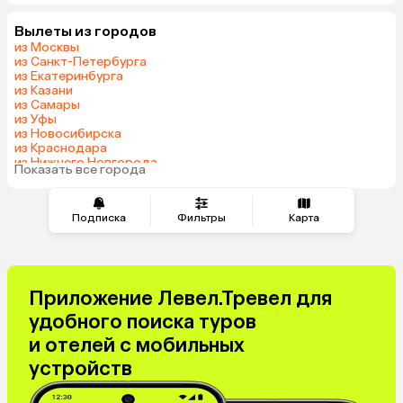
Вылеты из городов
из Москвы
из Санкт-Петербурга
из Екатеринбурга
из Казани
из Самары
из Уфы
из Новосибирска
из Краснодара
из Нижнего Новгорода
Показать все города
из Перми
Подписка
Фильтры
Карта
Приложение Левел.Тревел для
удобного поиска туров
и отелей с мобильных
устройств