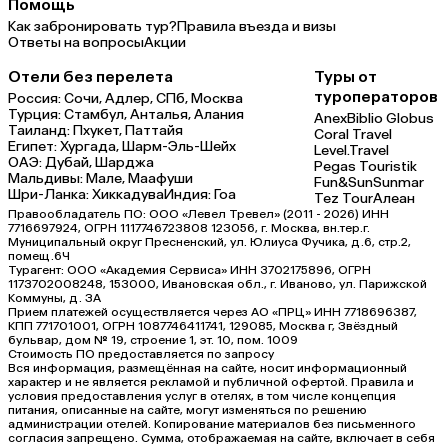
Помощь
Как забронировать тур?
Правила въезда и визы
Ответы на вопросы
Акции
Отели без перелета
Туры от
туроператоров
Россия:
Сочи,
Адлер,
СПб,
Москва
Турция:
Стамбул,
Анталья,
Алания
Anex
Biblio Globus
Таиланд:
Пхукет,
Паттайя
Coral Travel
Египет:
Хургада,
Шарм-Эль-Шейх
Level.Travel
ОАЭ:
Дубай,
Шарджа
Pegas Touristik
Мальдивы:
Мале,
Маафуши
Fun&Sun
Sunmar
Шри-Ланка:
Хиккадува
Индия:
Гоа
Tez Tour
Алеан
Правообладатель ПО: ООО «Левел Тревел» (2011 - 2026) ИНН
7716697924, ОГРН 1117746723808 123056, г. Москва, вн.тер.г.
Муниципальный округ Пресненский, ул. Юлиуса Фучика, д.6, стр.2,
помещ.6Ч
Турагент: ООО «Академия Сервиса» ИНН 3702175896, ОГРН
1173702008248, 153000, Ивановская обл., г. Иваново, ул. Парижской
Коммуны, д. ЗА
Прием платежей осуществляется через АО «ПРЦ» ИНН 7718696387,
КПП 771701001, ОГРН 1087746411741, 129085, Москва г, Звёздный
бульвар, дом № 19, строение 1, эт. 10, пом. 1009
Стоимость ПО предоставляется по запросу
Вся информация, размещённая на сайте, носит информационный
характер и не является рекламой и публичной офертой. Правила и
условия предоставления услуг в отелях, в том числе концепция
питания, описанные на сайте, могут изменяться по решению
администрации отелей. Копирование материалов без письменного
согласия запрещено. Сумма, отображаемая на сайте, включает в себя