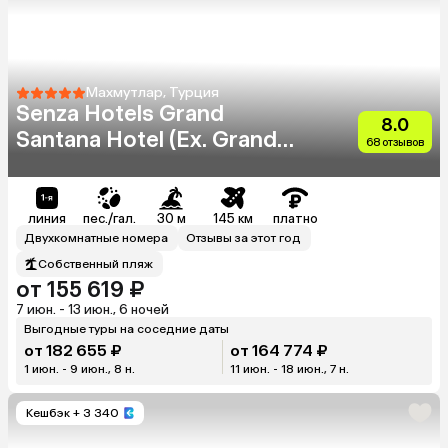
Махмутлар, Турция
Senza Hotels Grand
8.0
Santana Hotel (Ex. Grand
68 отзывов
Santana)
линия
пес./гал.
30 м
145 км
платно
Двухкомнатные номера
Отзывы за этот год
Собственный пляж
от 155 619 ₽
7 июн. - 13 июн., 6 ночей
Выгодные туры на соседние даты
от 182 655 ₽
от 164 774 ₽
1 июн. - 9 июн., 8 н.
11 июн. - 18 июн., 7 н.
Кешбэк
+ 3 340