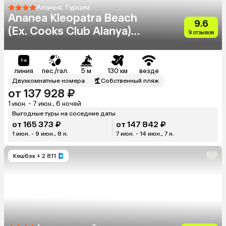
Аланья, Турция
Ananea Kleopatra Beach
9.6
(Ex. Cooks Club Alanya)
9 отзывов
(Adults Only 12+)
линия
пес./гал.
5 м
130 км
везде
Двухкомнатные номера
Собственный пляж
от 137 928 ₽
1 июн. - 7 июн., 6 ночей
Выгодные туры на соседние даты
от 165 373 ₽
от 147 842 ₽
1 июн. - 9 июн., 8 н.
7 июн. - 14 июн., 7 н.
Кешбэк
+ 2 811