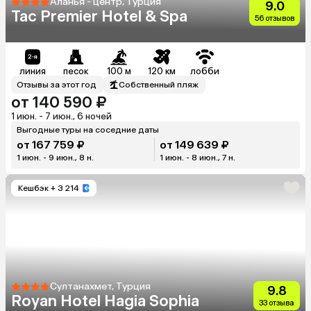
Аланья - центр, Турция
9.0
Tac Premier Hotel & Spa
56 отзывов
линия
песок
100 м
120 км
лобби
Отзывы за этот год
Собственный пляж
от 140 590 ₽
1 июн. - 7 июн., 6 ночей
Выгодные туры на соседние даты
от 167 759 ₽
от 149 639 ₽
1 июн. - 9 июн., 8 н.
1 июн. - 8 июн., 7 н.
Кешбэк
+ 3 214
Султанахмет, Турция
9.8
Royan Hotel Hagia Sophia
33 отзыва