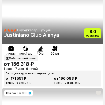
Окурджалар, Турция
9.0
Justiniano Club Alanya
95 отзывов
линия
пес./гал.
40 м
90 км
Собственный пляж
от 156 318 ₽
1 июн. - 7 июн., 6 ночей
Выгодные туры на соседние даты
от 171 551 ₽
от 196 083 ₽
1 июн. - 8 июн., 7 н.
1 июн. - 9 июн., 8 н.
Кешбэк
+ 5 338