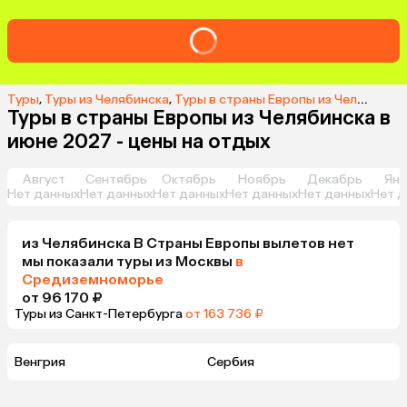
Туры
,
Туры из Челябинска
,
Туры в cтраны Европы из Челябинска
Туры в cтраны Европы из Челябинска в
июне 2027 - цены на отдых
Август
Сентябрь
Октябрь
Ноябрь
Декабрь
Янв
Нет данных
Нет данных
Нет данных
Нет данных
Нет данных
Нет д
из
Челябинска
В Cтраны Европы
вылетов нет
мы показали туры
из
Москвы
в
Средиземноморье
от 96 170 ₽
Туры из Санкт-Петербурга
от 163 736 ₽
Венгрия
Сербия