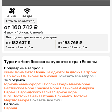
48 км
везде
Отзывы за этот год
от 160 742 ₽
4 июн. - 10 июн., 6 ночей
Выгодные туры на соседние даты
от 182 637 ₽
от 183 768 ₽
1 июн. - 9 июн., 8 н.
11 июн. - 19 июн., 8 н.
Туры из Челябинска на курорты cтран Европы
Популярные запросы
Зима
·
Весна
·
Лето
·
Осень
·
На одного
·
На двоих
·
На троих
·
На 2 ночи
·
На 3 ночи
·
На 5 ночей
·
Показать все запросы
Тип отдыха
Горнолыжные курорты России
·
Средиземноморье
·
Балтийское море
·
Красное море
·
Латинская Америка
·
Страны Персидского залива
·
Черное море
·
Юго-Восточная Азия
·
Страны Ближнего Востока
·
Мёртвое море
·
Показать все типы
Регионы
Сербия