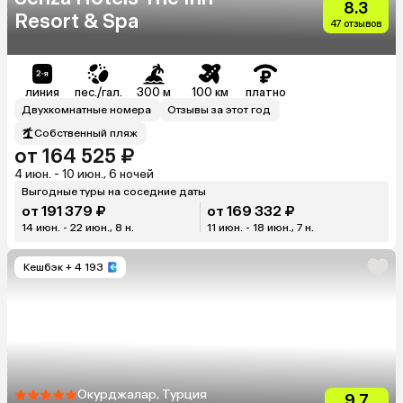
8.3
Resort & Spa
47 отзывов
линия
пес./гал.
300 м
100 км
платно
Двухкомнатные номера
Отзывы за этот год
Собственный пляж
от 164 525 ₽
4 июн. - 10 июн., 6 ночей
Выгодные туры на соседние даты
от 191 379 ₽
от 169 332 ₽
14 июн. - 22 июн., 8 н.
11 июн. - 18 июн., 7 н.
Кешбэк
+ 4 193
Окурджалар, Турция
9.7