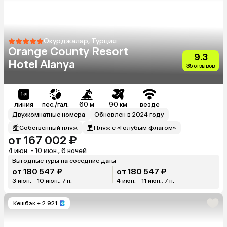
Окурджалар, Турция
Orange County Resort
9.3
Hotel Alanya
35 отзывов
линия
пес./гал.
60 м
90 км
везде
Двухкомнатные номера
Обновлен в 2024 году
Собственный пляж
Пляж с «Голубым флагом»
от 167 002 ₽
4 июн. - 10 июн., 6 ночей
Выгодные туры на соседние даты
от 180 547 ₽
от 180 547 ₽
3 июн. - 10 июн., 7 н.
4 июн. - 11 июн., 7 н.
Кешбэк
+ 2 921