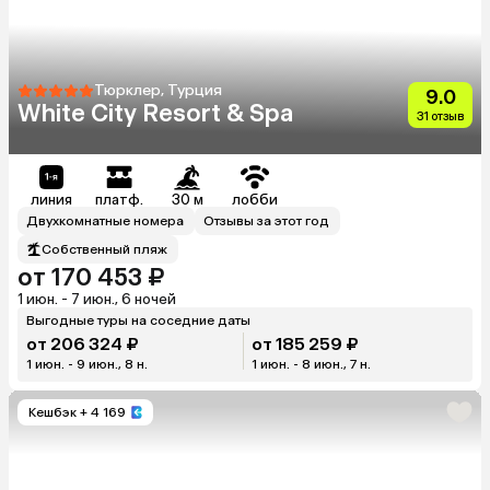
Тюрклер, Турция
9.0
White City Resort & Spa
31 отзыв
линия
платф.
30 м
лобби
Двухкомнатные номера
Отзывы за этот год
Собственный пляж
от 170 453 ₽
1 июн. - 7 июн., 6 ночей
Выгодные туры на соседние даты
от 206 324 ₽
от 185 259 ₽
1 июн. - 9 июн., 8 н.
1 июн. - 8 июн., 7 н.
Кешбэк
+ 4 169