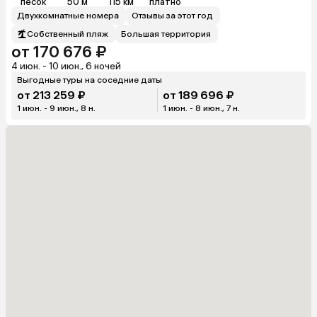
песок
50 м
115 км
платно
Двухкомнатные номера
Отзывы за этот год
Собственный пляж
Большая территория
от 170 676 ₽
4 июн. - 10 июн., 6 ночей
Выгодные туры на соседние даты
от 213 259 ₽
от 189 696 ₽
1 июн. - 9 июн., 8 н.
1 июн. - 8 июн., 7 н.