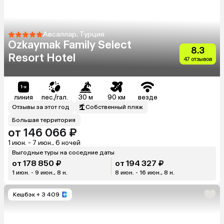
Авсаллар, Турция
Ozkaymak Family Select
8.3
Resort Hotel
47 отзывов
линия
пес./гал.
30 м
90 км
везде
Отзывы за этот год
Собственный пляж
Большая территория
от 146 066 ₽
1 июн. - 7 июн., 6 ночей
Выгодные туры на соседние даты
от 178 850 ₽
от 194 327 ₽
1 июн. - 9 июн., 8 н.
8 июн. - 16 июн., 8 н.
Кешбэк
+ 3 409