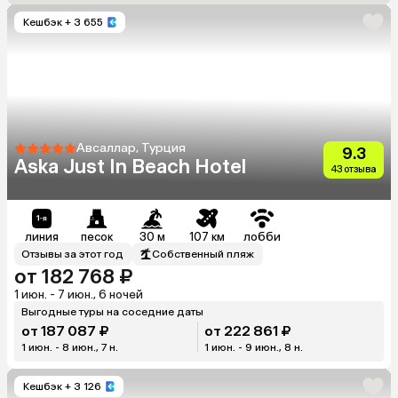
Кешбэк
+ 3 655
Авсаллар, Турция
9.3
Aska Just In Beach Hotel
43 отзыва
линия
песок
30 м
107 км
лобби
Отзывы за этот год
Собственный пляж
от 182 768 ₽
1 июн. - 7 июн., 6 ночей
Выгодные туры на соседние даты
от 187 087 ₽
от 222 861 ₽
1 июн. - 8 июн., 7 н.
1 июн. - 9 июн., 8 н.
Кешбэк
+ 3 126