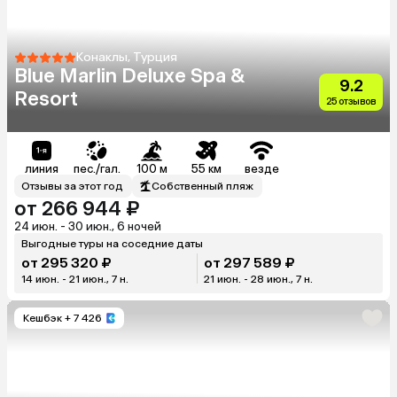
Конаклы, Турция
Blue Marlin Deluxe Spa &
9.2
Resort
25 отзывов
линия
пес./гал.
100 м
55 км
везде
Отзывы за этот год
Собственный пляж
от 266 944 ₽
24 июн. - 30 июн., 6 ночей
Выгодные туры на соседние даты
от 295 320 ₽
от 297 589 ₽
14 июн. - 21 июн., 7 н.
21 июн. - 28 июн., 7 н.
Кешбэк
+ 7 426