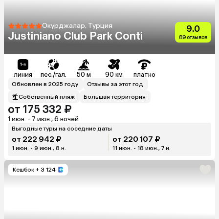
Окурджалар, Турция
9.0
Justiniano Club Park Conti
89 отзывов
линия
пес./гал.
50 м
90 км
платно
Обновлен в 2025 году
Отзывы за этот год
Собственный пляж
Большая территория
от 175 332 ₽
1 июн. - 7 июн., 6 ночей
Выгодные туры на соседние даты
от 222 942 ₽
от 220 107 ₽
1 июн. - 9 июн., 8 н.
11 июн. - 18 июн., 7 н.
Кешбэк
+ 3 124