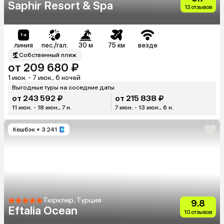
Saphir Resort & Spa
13 отзывов
линия
пес./гал.
30 м
75 км
везде
Собственный пляж
от 209 680 ₽
1 июн. - 7 июн., 6 ночей
Выгодные туры на соседние даты
от 243 592 ₽
от 215 838 ₽
11 июн. - 18 июн., 7 н.
7 июн. - 13 июн., 6 н.
Кешбэк
+ 3 241
Тюрклер, Турция
9.8
Eftalia Ocean
10 отзывов