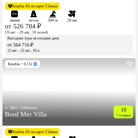
Кешбэк 4% по карте Т-Банка
линия
песок
500 м
20 км
от 526 784 ₽
19 авг. - 29 авг., 10 ночей
Выгодные туры на соседние даты
от 564 716 ₽
12 авг. - 22 авг., 10 н.
Кешбэк
+ 8 152
о. Маэ, Сейшелы
10
Bord Mer Villa
7 отзывов
Кешбэк 4% по карте Т-Банка