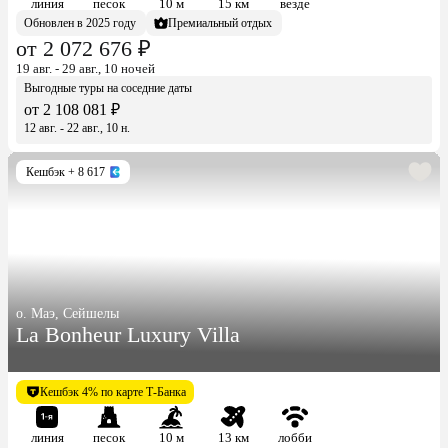
линия
песок
10 м
15 км
везде
Обновлен в 2025 году
Премиальный отдых
от 2 072 676 ₽
19 авг. - 29 авг., 10 ночей
Выгодные туры на соседние даты
от 2 108 081 ₽
12 авг. - 22 авг., 10 н.
Кешбэк
+ 8 617
о. Маэ, Сейшелы
La Bonheur Luxury Villa
Кешбэк 4% по карте Т-Банка
линия
песок
10 м
13 км
лобби