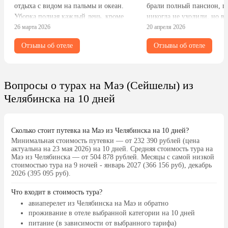
отдыха с видом на пальмы и океан.
брали полный пансион, 
Уборка полная каждый день, кроме
никогда не уходили, но в
выходных! В общем, учитывая
26 марта 2026
вечера вкусно было все, а
20 апреля 2026
стоимость и уровень обслуживания,
просто приемлемо. Чего я
Отзывы об отеле
Отзывы об отеле
всё замечательно!
хватало, так это свежих ф
ананасы и арбуз вкусные,
всегда была очередь. У от
локация: аптеки, суперма
Вопросы о турах на Маэ (Сейшелы) из
небольшой променад — вс
Челябинска на 10 дней
Пляж отличный, заход в в
песок мягкий, побережье 
подходит для прогулок и п
Сколько стоит путевка на Маэ из Челябинска на 10 дней?
к. береговая линия около 
Минимальная стоимость путевки — от 232 390 рублей (цена
Персонал отзывчивый, ст
актуальна на 23 мая 2026) на 10 дней. Средняя стоимость тура на
сделать пребывание госте
Маэ из Челябинска — от 504 878 рублей. Месяцы с самой низкой
стоимостью тура на 9 ночей - январь 2027 (366 156 руб), декабрь
комфортным. Территории
2026 (395 095 руб).
маленькая, есть завод с ч
небольшой бассейн, и в п
Что входит в стоимость тура?
Своих денег отель стоит, 
авиаперелет из Челябинска на Маэ и обратно
удовольствием вернемся е
проживание в отеле выбранной категории на 10 дней
питание (в зависимости от выбранного тарифа)