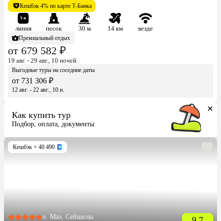
Кешбэк 4% по карте Т-Банка
линия
песок
30 м
14 км
везде
Премиальный отдых
от 679 582 ₽
19 авг. - 29 авг., 10 ночей
Выгодные туры на соседние даты
от 731 306 ₽
12 авг. - 22 авг., 10 н.
Как купить тур
Подбор, оплата, документы
Кешбэк
+ 40 490
о. Маэ, Сейшелы
9.7