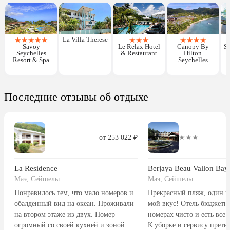
★
★
★
★
★
La Villa Therese
★
★
★
★
★
★
★
Savoy
Le Relax Hotel
Canopy By
St
Seychelles
& Restaurant
Hilton
Resort & Spa
Seychelles
Последние отзывы об отдыхе
от 253 022 ₽
★★★
La Residence
Маэ, Сейшелы
Маэ, Сейшелы
Понравилось тем, что мало номеров и
Прекрасный пляж, один и
обалденный вид на океан. Проживали
мой вкус! Отель бюджетн
на втором этаже из двух. Номер
номерах чисто и есть все 
огромный со своей кухней и зоной
К уборке и сервису прете