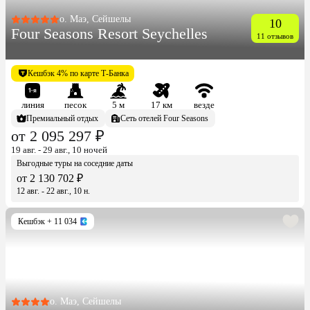
о. Маэ, Сейшелы
10
Four Seasons Resort Seychelles
11 отзывов
Кешбэк 4% по карте Т-Банка
линия
песок
5 м
17 км
везде
Премиальный отдых
Сеть отелей Four Seasons
от 2 095 297 ₽
19 авг. - 29 авг., 10 ночей
Выгодные туры на соседние даты
от 2 130 702 ₽
12 авг. - 22 авг., 10 н.
Кешбэк
+ 11 034
о. Маэ, Сейшелы