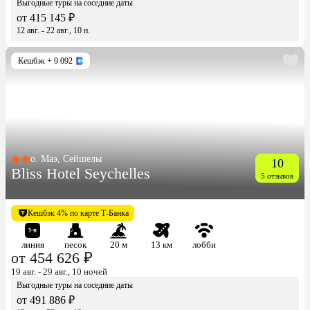
Выгодные туры на соседние даты
от 415 145 ₽
12 авг. - 22 авг., 10 н.
Кешбэк
+ 9 092
о. Маэ, Сейшелы
10
Bliss Hotel Seychelles
5 отзывов
Кешбэк 4% по карте Т-Банка
линия
песок
20 м
13 км
лобби
от 454 626 ₽
19 авг. - 29 авг., 10 ночей
Выгодные туры на соседние даты
от 491 886 ₽