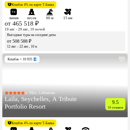
Кешбэк 4% по карте Т-Банка
линия
песок
60 м
15 км
от 465 518 ₽
19 авг. - 29 авг., 10 ночей
Выгодные туры на соседние даты
от 508 588 ₽
12 авг. - 22 авг., 10 н.
Кешбэк
+ 10 935
о. Маэ, Сейшелы
Laila, Seychelles, A Tribute
9.5
Portfolio Resort
10 отзывов
Кешбэк 4% по карте Т-Банка