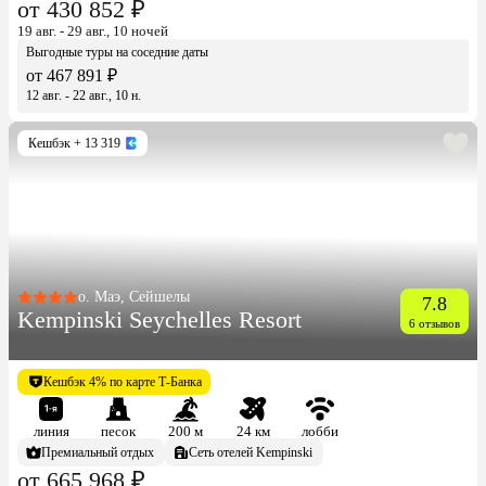
от 430 852 ₽
19 авг. - 29 авг., 10 ночей
Выгодные туры на соседние даты
от 467 891 ₽
12 авг. - 22 авг., 10 н.
Кешбэк
+ 13 319
о. Маэ, Сейшелы
7.8
Kempinski Seychelles Resort
6 отзывов
Кешбэк 4% по карте Т-Банка
линия
песок
200 м
24 км
лобби
Премиальный отдых
Сеть отелей Kempinski
от 665 968 ₽