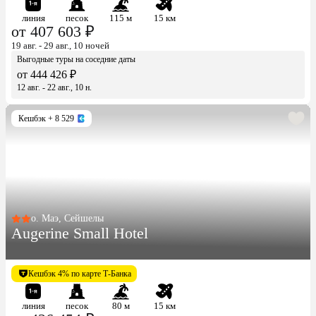
линия
песок
115 м
15 км
от 407 603 ₽
19 авг. - 29 авг., 10 ночей
Выгодные туры на соседние даты
от 444 426 ₽
12 авг. - 22 авг., 10 н.
Кешбэк
+ 8 529
о. Маэ, Сейшелы
Augerine Small Hotel
Кешбэк 4% по карте Т-Банка
линия
песок
80 м
15 км