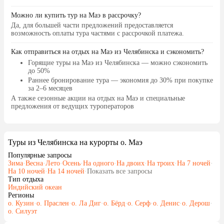
Можно ли купить тур на Маэ в рассрочку?
Да, для большей части предложений предоставляется
возможность оплаты тура частями с рассрочкой платежа.
Как отправиться на отдых на Маэ из Челябинска и сэкономить?
Горящие туры на Маэ
из Челябинска — можно сэкономить
до 50%
Раннее бронирование тура
— экономия до 30% при покупке
за 2–6 месяцев
А также
сезонные акции на отдых на Маэ
и специальные
предложения от ведущих туроператоров
Туры из Челябинска на курорты о. Маэ
Популярные запросы
Зима
·
Весна
·
Лето
·
Осень
·
На одного
·
На двоих
·
На троих
·
На 7 ночей
·
На 10 ночей
·
На 14 ночей
·
Показать все запросы
Тип отдыха
Индийский океан
Регионы
о. Кузин
·
о. Праслен
·
о. Ла Диг
·
о. Бёрд
·
о. Серф
·
о. Денис
·
о. Дерош
·
о. Силуэт