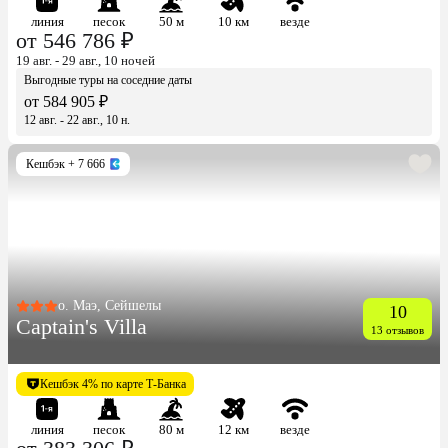
линия
песок
50 м
10 км
везде
от 546 786 ₽
19 авг. - 29 авг., 10 ночей
Выгодные туры на соседние даты
от 584 905 ₽
12 авг. - 22 авг., 10 н.
Кешбэк
+ 7 666
о. Маэ, Сейшелы
10
Captain's Villa
13 отзывов
Кешбэк 4% по карте Т-Банка
линия
песок
80 м
12 км
везде