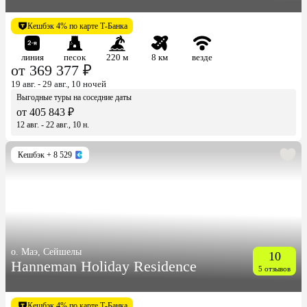
Кешбэк 4% по карте Т-Банка
линия
песок
220 м
8 км
везде
от 369 377 ₽
19 авг. - 29 авг., 10 ночей
Выгодные туры на соседние даты
от 405 843 ₽
12 авг. - 22 авг., 10 н.
Кешбэк
+ 8 529
о. Маэ, Сейшелы
10
Hanneman Holiday Residence
5 отзывов
Кешбэк 4% по карте Т-Банка