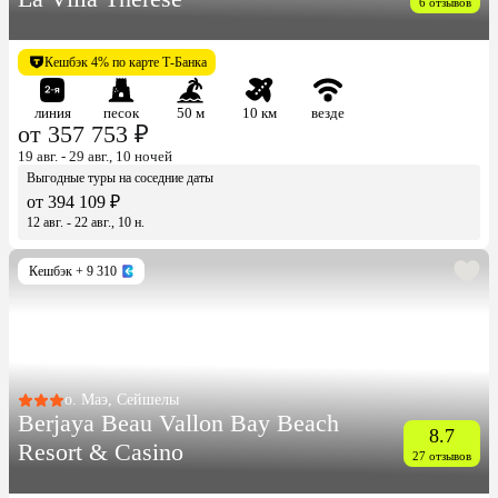
6 отзывов
Кешбэк 4% по карте Т-Банка
линия
песок
50 м
10 км
везде
от 357 753 ₽
19 авг. - 29 авг., 10 ночей
Выгодные туры на соседние даты
от 394 109 ₽
12 авг. - 22 авг., 10 н.
Кешбэк
+ 9 310
о. Маэ, Сейшелы
Berjaya Beau Vallon Bay Beach
8.7
Resort & Casino
27 отзывов