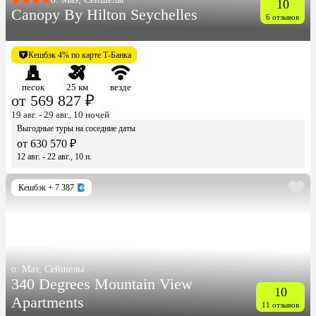
10
Canopy By Hilton Seychelles
6 отзывов
Кешбэк 4% по карте Т-Банка
песок
25 км
везде
от 569 827 ₽
19 авг. - 29 авг., 10 ночей
Выгодные туры на соседние даты
от 630 570 ₽
12 авг. - 22 авг., 10 н.
Кешбэк
+ 7 387
о. Маэ, Сейшелы
340 Degrees Mountain View
10
Apartments
11 отзывов