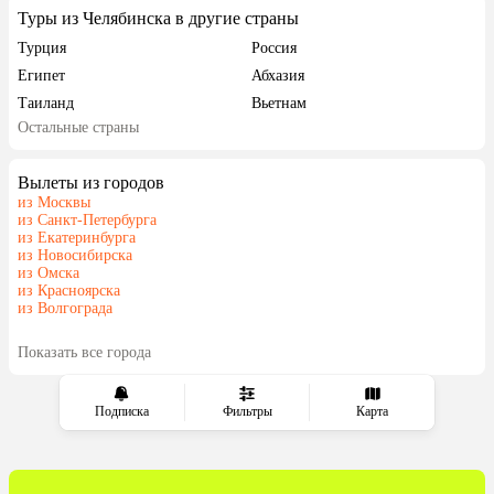
Туры из Челябинска в другие страны
Турция
Россия
Египет
Абхазия
Таиланд
Вьетнам
Остальные страны
ОАЭ
Мальдивы
Шри-Ланка
Гонконг
Вылеты из городов
Саудовская Аравия
из Москвы
из Санкт-Петербурга
из Екатеринбурга
из Новосибирска
из Омска
из Красноярска
из Волгограда
Показать все города
Подписка
Фильтры
Карта