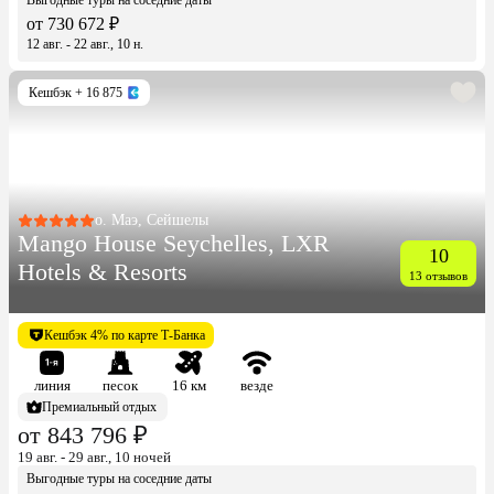
от 730 672 ₽
12 авг. - 22 авг., 10 н.
Кешбэк
+ 16 875
о. Маэ, Сейшелы
Mango House Seychelles, LXR
10
Hotels & Resorts
13 отзывов
Кешбэк 4% по карте Т-Банка
линия
песок
16 км
везде
Премиальный отдых
от 843 796 ₽
19 авг. - 29 авг., 10 ночей
Выгодные туры на соседние даты