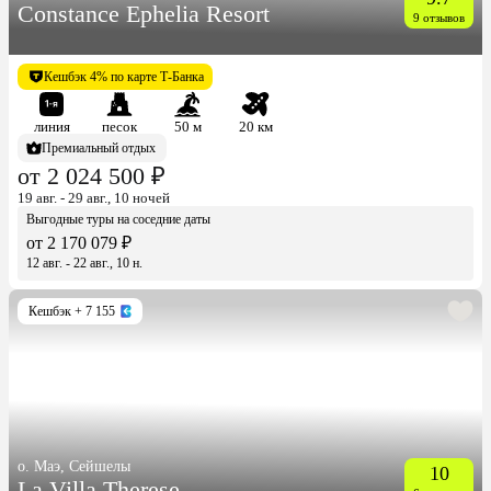
Constance Ephelia Resort
9 отзывов
Кешбэк 4% по карте Т-Банка
линия
песок
50 м
20 км
Премиальный отдых
от 2 024 500 ₽
19 авг. - 29 авг., 10 ночей
Выгодные туры на соседние даты
от 2 170 079 ₽
12 авг. - 22 авг., 10 н.
Кешбэк
+ 7 155
о. Маэ, Сейшелы
10
La Villa Therese