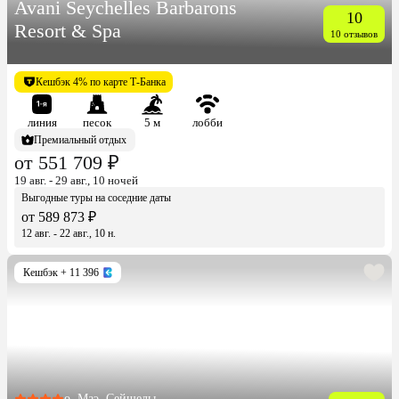
Avani Seychelles Barbarons
10
Resort & Spa
10 отзывов
Кешбэк 4% по карте Т-Банка
линия
песок
5 м
лобби
Премиальный отдых
от 551 709 ₽
19 авг. - 29 авг., 10 ночей
Выгодные туры на соседние даты
от 589 873 ₽
12 авг. - 22 авг., 10 н.
Кешбэк
+ 11 396
о. Маэ, Сейшелы