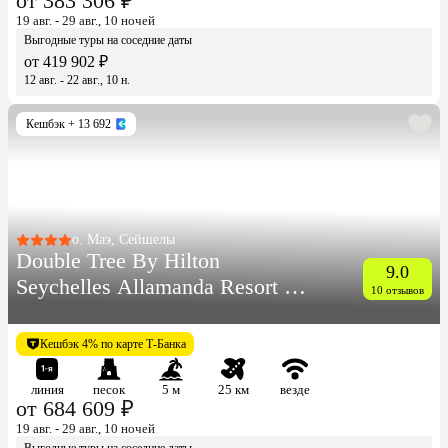
от 383 306 ₽
19 авг. - 29 авг., 10 ночей
Выгодные туры на соседние даты
от 419 902 ₽
12 авг. - 22 авг., 10 н.
Кешбэк
+ 13 692
о. Маэ, Сейшелы
Double Tree By Hilton
9.0
Seychelles Allamanda Resort &
10 отзывов
Spa
Кешбэк 4% по карте Т-Банка
линия
песок
5 м
25 км
везде
от 684 609 ₽
19 авг. - 29 авг., 10 ночей
Выгодные туры на соседние даты