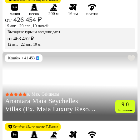
линия
песок
200 м
16 км
платно
от 426 454 ₽
19 авг. - 29 авг., 10 ночей
Выгодные туры на соседние даты
от 463 452 ₽
12 авг. - 22 авг., 10 н.
Кешбэк
+ 41 453
о. Маэ, Сейшелы
Anantara Maia Seychelles
9.0
Villas (Ex. Maia Luxury Resort
6 отзывов
& Spa)
Кешбэк 4% по карте Т-Банка