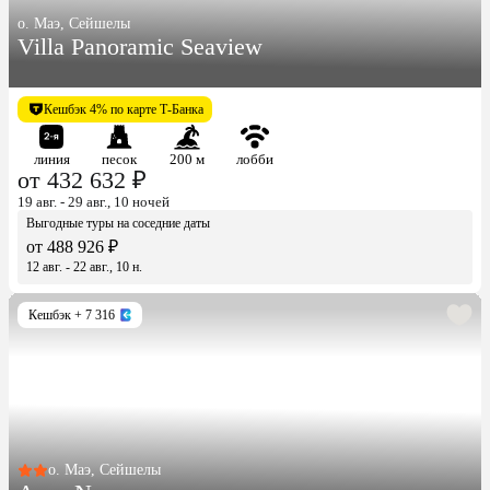
о. Маэ, Сейшелы
Villa Panoramic Seaview
Кешбэк 4% по карте Т-Банка
линия
песок
200 м
лобби
от 432 632 ₽
19 авг. - 29 авг., 10 ночей
Выгодные туры на соседние даты
от 488 926 ₽
12 авг. - 22 авг., 10 н.
Кешбэк
+ 7 316
о. Маэ, Сейшелы