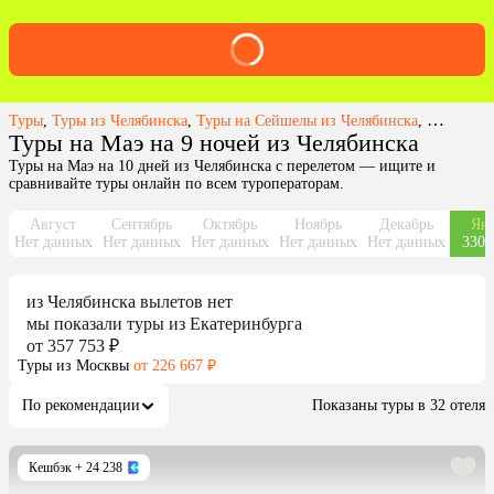
Туры
,
Туры из Челябинска
,
Туры на Сейшелы из Челябинска
,
Туры на о
Туры на Маэ на 9 ночей из Челябинска
Туры на Маэ на 10 дней из Челябинска с перелетом — ищите и
сравнивайте туры онлайн по всем туроператорам.
Август
Сентябрь
Октябрь
Ноябрь
Декабрь
Янв
Нет данных
Нет данных
Нет данных
Нет данных
Нет данных
330 
из
Челябинска
вылетов нет
мы показали туры
из
Екатеринбурга
от 357 753 ₽
Туры из Москвы
от 226 667 ₽
По рекомендации
Показаны туры в 32 отеля
Кешбэк
+ 24 238