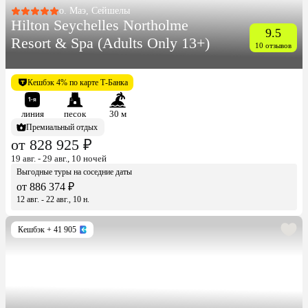
о. Маэ, Сейшелы
Hilton Seychelles Northolme
9.5
Resort & Spa (Adults Only 13+)
10 отзывов
Кешбэк 4% по карте Т-Банка
линия
песок
30 м
Премиальный отдых
от 828 925 ₽
19 авг. - 29 авг., 10 ночей
Выгодные туры на соседние даты
от 886 374 ₽
12 авг. - 22 авг., 10 н.
Кешбэк
+ 41 905