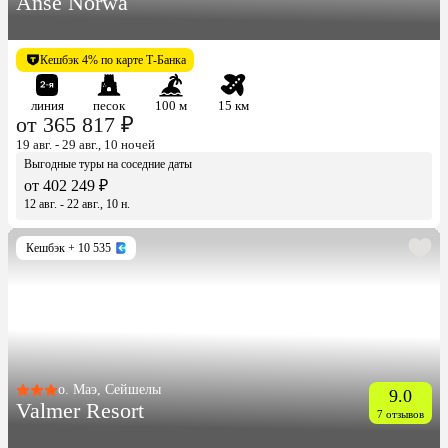
Anse Norwa
Кешбэк 4% по карте Т-Банка
линия
песок
100 м
15 км
от 365 817 ₽
19 авг. - 29 авг., 10 ночей
Выгодные туры на соседние даты
от 402 249 ₽
12 авг. - 22 авг., 10 н.
Кешбэк
+ 10 535
о. Маэ, Сейшелы
9.0
Valmer Resort
7 отзывов