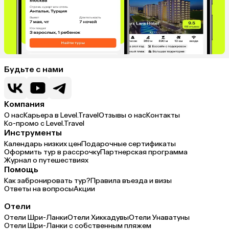
Будьте с нами
Компания
О нас
Карьера в Level.Travel
Отзывы о нас
Контакты
Ко-промо с Level.Travel
Инструменты
Календарь низких цен
Подарочные сертификаты
Оформить тур в рассрочку
Партнерская программа
Журнал о путешествиях
Помощь
Как забронировать тур?
Правила въезда и визы
Ответы на вопросы
Акции
Отели
Отели Шри-Ланки
Отели Хиккадувы
Отели Унаватуны
Отели Шри-Ланки с собственным пляжем