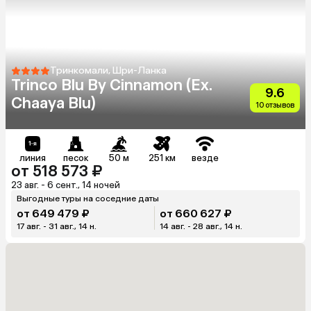
Тринкомали, Шри-Ланка
Trinco Blu By Cinnamon (Ex.
9.6
Chaaya Blu)
10 отзывов
линия
песок
50 м
251 км
везде
от 518 573 ₽
23 авг. - 6 сент., 14 ночей
Выгодные туры на соседние даты
от 649 479 ₽
от 660 627 ₽
17 авг. - 31 авг., 14 н.
14 авг. - 28 авг., 14 н.