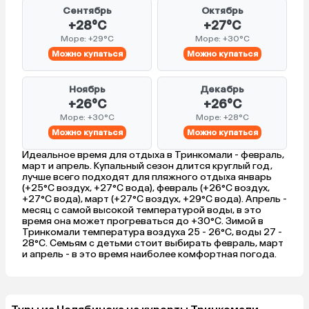
Сентябрь
Октябрь
+28°C
+27°C
Море: +29°C
Море: +30°C
Можно купаться
Можно купаться
Ноябрь
Декабрь
+26°C
+26°C
Море: +30°C
Море: +28°C
Можно купаться
Можно купаться
Идеальное время для отдыха в Тринкомали - февраль,
март и апрель. Купальный сезон длится круглый год,
лучше всего подходят для пляжного отдыха январь
(+25°C воздух, +27°C вода), февраль (+26°C воздух,
+27°C вода), март (+27°C воздух, +29°C вода). Апрель -
месяц с самой высокой температурой воды, в это
время она может прогреваться до +30°C. Зимой в
Тринкомали температура воздуха 25 - 26°C, воды 27 -
28°C. Семьям с детьми стоит выбирать февраль, март
и апрель - в это время наиболее комфортная погода.