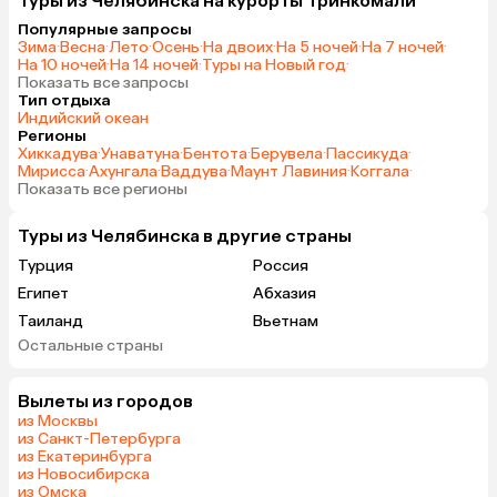
Туры из Челябинска на курорты Тринкомали
Популярные запросы
Зима
·
Весна
·
Лето
·
Осень
·
На двоих
·
На 5 ночей
·
На 7 ночей
·
На 10 ночей
·
На 14 ночей
·
Туры на Новый год
·
Показать все запросы
Тип отдыха
Индийский океан
Регионы
Хиккадува
·
Унаватуна
·
Бентота
·
Берувела
·
Пассикуда
·
Мирисса
·
Ахунгала
·
Ваддува
·
Маунт Лавиния
·
Коггала
·
Показать все регионы
Туры из Челябинска в другие страны
Турция
Россия
Египет
Абхазия
Таиланд
Вьетнам
Остальные страны
ОАЭ
Мальдивы
Шри-Ланка
Гонконг
Вылеты из городов
Саудовская Аравия
из Москвы
из Санкт-Петербурга
из Екатеринбурга
из Новосибирска
из Омска