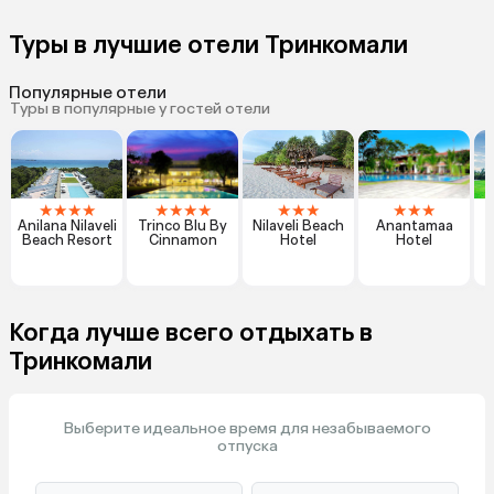
Туры в лучшие отели Тринкомали
Популярные отели
Туры в популярные у гостей отели
★
★
★
★
★
★
★
★
★
★
★
★
★
★
Anilana Nilaveli
Trinco Blu By
Nilaveli Beach
Anantamaa
Beach Resort
Cinnamon
Hotel
Hotel
B
Когда лучше всего отдыхать в
Тринкомали
Выберите идеальное время для незабываемого
отпуска