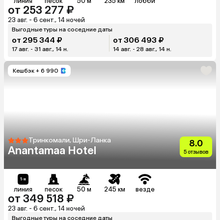
линия
песок
50 м
235 км
лобби
от 253 277 ₽
23 авг. - 6 сент., 14 ночей
Выгодные туры на соседние даты
от 295 344 ₽
от 306 493 ₽
17 авг. - 31 авг., 14 н.
14 авг. - 28 авг., 14 н.
Кешбэк
+ 6 990
Тринкомали, Шри-Ланка
8.0
Anantamaa Hotel
5 отзывов
линия
песок
50 м
245 км
везде
от 349 518 ₽
23 авг. - 6 сент., 14 ночей
Выгодные туры на соседние даты