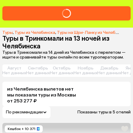
Туры
,
Туры из Челябинска
,
Туры на Шри-Ланку из Челябинска
,
Т
Туры в Тринкомали на 13 ночей из
Челябинска
Туры в Тринкомали на 14 дней из Челябинска с перелетом —
ищите и сравнивайте туры онлайн по всем туроператорам.
Август
Сентябрь
Октябрь
Ноябрь
Декабрь
Янв
Нет данных
Нет данных
Нет данных
Нет данных
Нет данных
Нет д
из
Челябинска
вылетов нет
мы показали туры
из
Москвы
от 253 277 ₽
По рекомендации
Показаны туры в 5 отелей
Кешбэк
+ 10 371