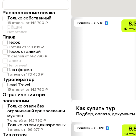
Расположение пляжа
Только собственный
8.
15 отелей от 142 790 ₽
Кешбэк
+ 3 213
Общий
47 отзы
Нет отелей
Пляж
Песок
3 отеля от 159 619 ₽
Песок с галькой
11 отелей от 142 790 ₽
Галька
Нет отелей
Платформа
1 отель от 170 453 ₽
Туроператор
Level.Travel
15 отелей от 142 790 ₽
Ограничения при
заселении
Только отели без
Как купить тур
ограничений при заселении
Подбор, оплата, документы
мужчин
7 отелей от 142 790 ₽
Только отели для взрослых
9.
Кешбэк
+ 3 323
1 отель от 199 677 ₽
Тип отеля
10 отз