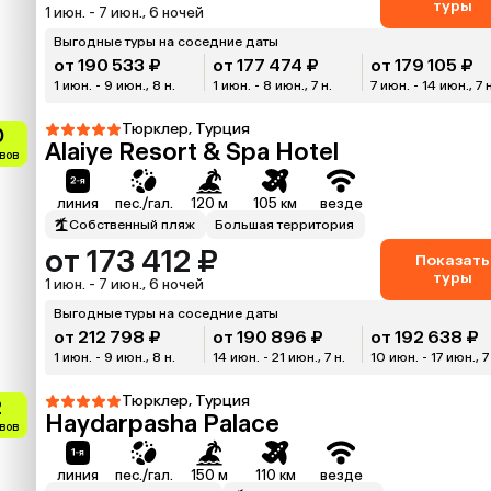
туры
1 июн. - 7 июн., 6 ночей
Выгодные туры на соседние даты
от 190 533 ₽
от 177 474 ₽
от 179 105 ₽
1 июн. - 9 июн., 8 н.
1 июн. - 8 июн., 7 н.
7 июн. - 14 июн., 7 
Тюрклер, Турция
0
Alaiye Resort & Spa Hotel
ывов
линия
пес./гал.
120 м
105 км
везде
Собственный пляж
Большая территория
от 173 412 ₽
Показать
туры
1 июн. - 7 июн., 6 ночей
Выгодные туры на соседние даты
от 212 798 ₽
от 190 896 ₽
от 192 638 ₽
1 июн. - 9 июн., 8 н.
14 июн. - 21 июн., 7 н.
10 июн. - 17 июн., 7
Тюрклер, Турция
2
Haydarpasha Palace
вов
линия
пес./гал.
150 м
110 км
везде