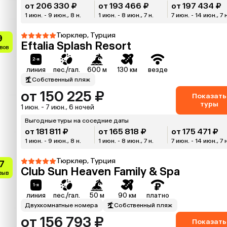
от 206 330 ₽
от 193 466 ₽
от 197 434 ₽
1 июн. - 9 июн., 8 н.
1 июн. - 8 июн., 7 н.
7 июн. - 14 июн., 7 
Тюрклер, Турция
9
Eftalia Splash Resort
вов
линия
пес./гал.
600 м
130 км
везде
Собственный пляж
от 150 225 ₽
Показать
туры
1 июн. - 7 июн., 6 ночей
Выгодные туры на соседние даты
от 181 811 ₽
от 165 818 ₽
от 175 471 ₽
1 июн. - 9 июн., 8 н.
1 июн. - 8 июн., 7 н.
7 июн. - 14 июн., 7 
Тюрклер, Турция
7
Club Sun Heaven Family & Spa
тзыв
линия
пес./гал.
50 м
90 км
платно
Двухкомнатные номера
Собственный пляж
от 156 793 ₽
Показать