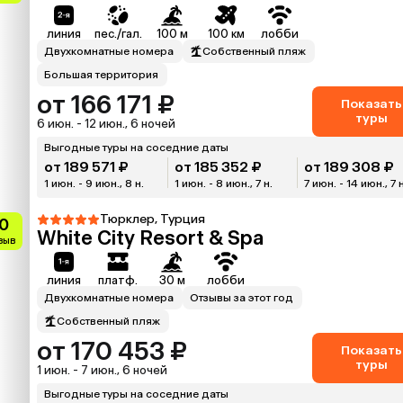
линия
пес./гал.
100 м
100 км
лобби
Двухкомнатные номера
Собственный пляж
Большая территория
от 166 171 ₽
Показать
туры
6 июн. - 12 июн., 6 ночей
Выгодные туры на соседние даты
от 189 571 ₽
от 185 352 ₽
от 189 308 ₽
1 июн. - 9 июн., 8 н.
1 июн. - 8 июн., 7 н.
7 июн. - 14 июн., 7 
Тюрклер, Турция
.0
White City Resort & Spa
тзыв
линия
платф.
30 м
лобби
Двухкомнатные номера
Отзывы за этот год
Собственный пляж
от 170 453 ₽
Показать
туры
1 июн. - 7 июн., 6 ночей
Выгодные туры на соседние даты