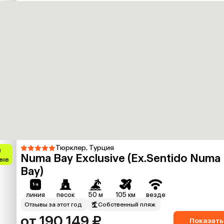
Тюрклер, Турция
9
Numa Bay Exclusive (Ex.Sentido Numa
вов
Bay)
линия
песок
50 м
105 км
везде
Отзывы за этот год
Собственный пляж
от 190 149 ₽
Показать