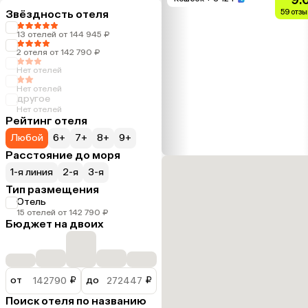
Звёздность отеля
59 отзы
13 отелей от 144 945 ₽
2 отеля от 142 790 ₽
Нет отелей
Нет отелей
другое
Нет отелей
Рейтинг отеля
Любой
6+
7+
8+
9+
Расстояние до моря
1-я линия
2-я
3-я
Тип размещения
Отель
15 отелей от 142 790 ₽
Бюджет на двоих
от
₽
до
₽
Поиск отеля по названию