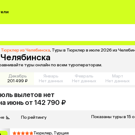
тели
 Тюрклер из Челябинска
,
Туры в Тюрклер в июле 2026 из Челяби
з Челябинска
сравнивайте туры онлайн по всем туроператорам.
Декабрь
Январь
Февраль
Март
201 499 ₽
Нет данных
Нет данных
Нет данных
июль
вылетов нет
на
июнь
от 142 790 ₽
Показаны туры в 15 
не
По рейтингу
Тюрклер, Турция
0