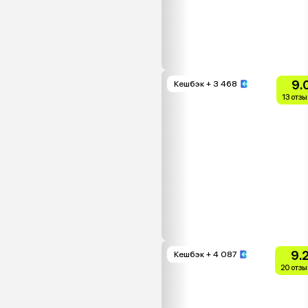
9.
Кешбэк
+ 3 468
13 отз
9.
Кешбэк
+ 4 087
20 отзы