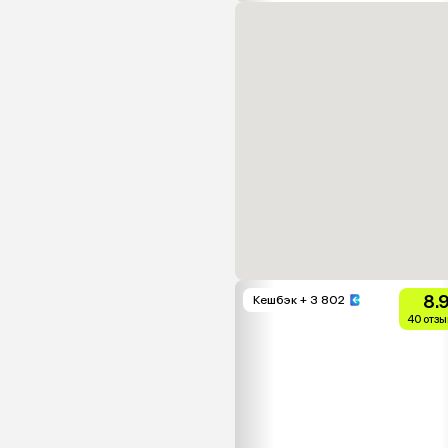
8.
Кешбэк
+ 3 802
40 отзы