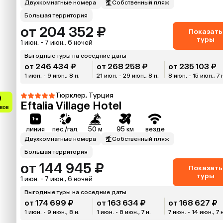
Двухкомнатные номера
Собственный пляж
Большая территория
от 204 352 ₽
Показать
туры
1 июн. - 7 июн., 6 ночей
Выгодные туры на соседние даты
от 246 434 ₽
от 268 258 ₽
от 235 103 ₽
1 июн. - 9 июн., 8 н.
21 июн. - 29 июн., 8 н.
8 июн. - 15 июн., 7 
Тюрклер, Турция
9
Eftalia Village Hotel
ывов
линия
пес./гал.
50 м
95 км
везде
Двухкомнатные номера
Собственный пляж
Большая территория
от 144 945 ₽
Показать
туры
1 июн. - 7 июн., 6 ночей
Выгодные туры на соседние даты
от 174 699 ₽
от 163 634 ₽
от 168 627 ₽
1 июн. - 9 июн., 8 н.
1 июн. - 8 июн., 7 н.
7 июн. - 14 июн., 7 