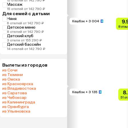
15 отелей от 142 790 ₽
Массаж
15 отелей от 142 790 ₽
Для семей с детьми
Няня
9.
Кешбэк
+ 3 004
6 отелей от 142 790 ₽
Детское меню
8 отзы
8 отелей от 142 790 ₽
Детский клуб
3 отеля от 155 290 ₽
Детский бассейн
14 отелей от 142 790 ₽
Вылеты из городов
из Сочи
из Тюмени
из Омска
из Красноярска
из Владивостока
8.
Кешбэк
+ 3 135
из Саратова
из Чебоксар
51 о
из Калининграда
из Оренбурга
из Ульяновска