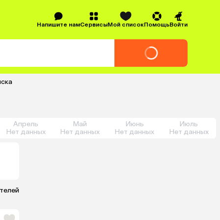
Напишите нам
Сервисы
Мой список
Помощь
Войти
нска
Апрель
Май
Июнь
Июль
Нет данных
Нет данных
Нет данных
Нет данных
отелей