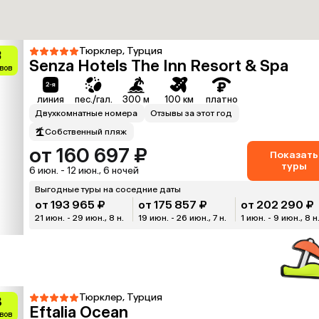
Тюрклер, Турция
3
Senza Hotels The Inn Resort & Spa
вов
линия
пес./гал.
300 м
100 км
платно
Двухкомнатные номера
Отзывы за этот год
Собственный пляж
от 160 697 ₽
Показать
туры
6 июн. - 12 июн., 6 ночей
Выгодные туры на соседние даты
от 193 965 ₽
от 175 857 ₽
от 202 290 ₽
21 июн. - 29 июн., 8 н.
19 июн. - 26 июн., 7 н.
1 июн. - 9 июн., 8 н
Тюрклер, Турция
8
Eftalia Ocean
ывов