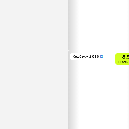
8.
Кешбэк
+ 2 898
14 отз