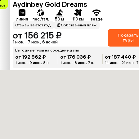
Aydinbey Gold Dreams
вов
линия
пес./гал.
50 м
110 км
везде
Отзывы за этот год
Собственный пляж
от 156 215 ₽
Показать
туры
1 июн. - 7 июн., 6 ночей
Выгодные туры на соседние даты
от 192 862 ₽
от 176 036 ₽
от 187 440 ₽
1 июн. - 9 июн., 8 н.
1 июн. - 8 июн., 7 н.
14 июн. - 21 июн., 7