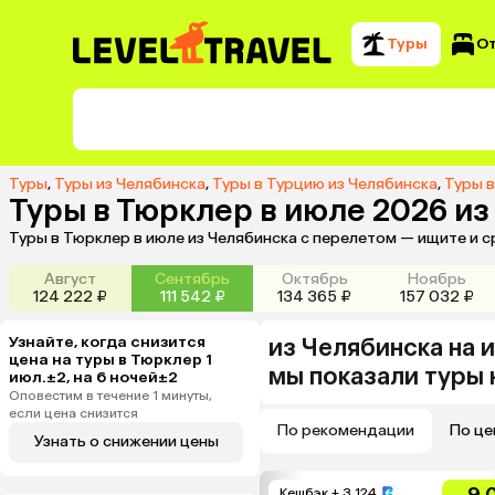
Туры
О
Туры
,
Туры из Челябинска
,
Туры в Турцию из Челябинска
,
Туры в
Туры в Тюрклер в июле 2026 и
Туры в Тюрклер в июле из Челябинска с перелетом — ищите и 
Август
Сентябрь
Октябрь
Ноябрь
124 222 ₽
111 542 ₽
134 365 ₽
157 032 ₽
Узнайте, когда снизится
из
Челябинска
на 
цена на туры в Тюрклер 1
мы показали туры
июл.±2, на 6 ночей±2
Оповестим в течение 1 минуты,
если цена снизится
По рекомендации
По це
Узнать о снижении цены
9.
Кешбэк
+ 3 124